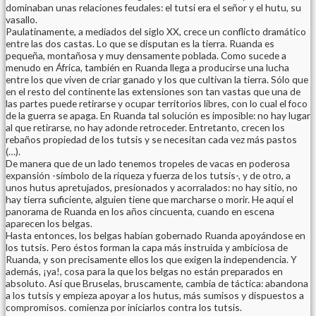
dominaban unas relaciones feudales: el tutsi era el señor y el hutu, su
vasallo.
Paulatinamente, a mediados del siglo XX, crece un conflicto dramático
entre las dos castas. Lo que se disputan es la tierra. Ruanda es
pequeña, montañosa y muy densamente poblada. Como sucede a
menudo en África, también en Ruanda llega a producirse una lucha
entre los que viven de criar ganado y los que cultivan la tierra. Sólo que
en el resto del continente las extensiones son tan vastas que una de
las partes puede retirarse y ocupar territorios libres, con lo cual el foco
de la guerra se apaga. En Ruanda tal solución es imposible: no hay lugar
al que retirarse, no hay adonde retroceder. Entretanto, crecen los
rebaños propiedad de los tutsis y se necesitan cada vez más pastos
(…).
De manera que de un lado tenemos tropeles de vacas en poderosa
expansión -símbolo de la riqueza y fuerza de los tutsis-, y de otro, a
unos hutus apretujados, presionados y acorralados: no hay sitio, no
hay tierra suficiente, alguien tiene que marcharse o morir. He aquí el
panorama de Ruanda en los años cincuenta, cuando en escena
aparecen los belgas.
Hasta entonces, los belgas habían gobernado Ruanda apoyándose en
los tutsis. Pero éstos forman la capa más instruida y ambiciosa de
Ruanda, y son precisamente ellos los que exigen la independencia. Y
además, ¡ya!, cosa para la que los belgas no están preparados en
absoluto. Así que Bruselas, bruscamente, cambia de táctica: abandona
a los tutsis y empieza apoyar a los hutus, más sumisos y dispuestos a
compromisos. comienza por iniciarlos contra los tutsis.