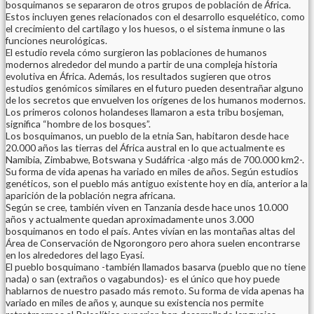
bosquimanos se separaron de otros grupos de población de África.
Estos incluyen genes relacionados con el desarrollo esquelético, como
el crecimiento del cartílago y los huesos, o el sistema inmune o las
funciones neurológicas.
El estudio revela cómo surgieron las poblaciones de humanos
modernos alrededor del mundo a partir de una compleja historia
evolutiva en África. Además, los resultados sugieren que otros
estudios genómicos similares en el futuro pueden desentrañar alguno
de los secretos que envuelven los orígenes de los humanos modernos.
Los primeros colonos holandeses llamaron a esta tribu bosjeman,
significa “hombre de los bosques”.
Los bosquimanos, un pueblo de la etnia San, habitaron desde hace
20.000 años las tierras del África austral en lo que actualmente es
Namibia, Zimbabwe, Botswana y Sudáfrica -algo más de 700.000 km2-.
Su forma de vida apenas ha variado en miles de años. Según estudios
genéticos, son el pueblo más antiguo existente hoy en día, anterior a la
aparición de la población negra africana.
Según se cree, también viven en Tanzania desde hace unos 10.000
años y actualmente quedan aproximadamente unos 3.000
bosquimanos en todo el país. Antes vivían en las montañas altas del
Área de Conservación de Ngorongoro pero ahora suelen encontrarse
en los alrededores del lago Eyasi.
El pueblo bosquimano -también llamados basarva (pueblo que no tiene
nada) o san (extraños o vagabundos)- es el único que hoy puede
hablarnos de nuestro pasado más remoto. Su forma de vida apenas ha
variado en miles de años y, aunque su existencia nos permite