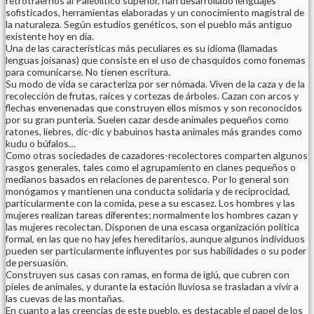
retrotraernos al Paleolítico superior, han desarrollado lenguajes
sofisticados, herramientas elaboradas y un conocimiento magistral de
la naturaleza. Según estudios genéticos, son el pueblo más antiguo
existente hoy en día.
Una de las características más peculiares es su idioma (llamadas
lenguas joisanas) que consiste en el uso de chasquidos como fonemas
para comunicarse. No tienen escritura.
Su modo de vida se caracteriza por ser nómada. Viven de la caza y de la
recolección de frutas, raíces y cortezas de árboles. Cazan con arcos y
flechas envenenadas que construyen ellos mismos y son reconocidos
por su gran puntería. Suelen cazar desde animales pequeños como
ratones, liebres, dic-dic y babuinos hasta animales más grandes como
kudu o búfalos…
Como otras sociedades de cazadores-recolectores comparten algunos
rasgos generales, tales como el agrupamiento en clanes pequeños o
medianos basados en relaciones de parentesco. Por lo general son
monógamos y mantienen una conducta solidaria y de reciprocidad,
particularmente con la comida, pese a su escasez. Los hombres y las
mujeres realizan tareas diferentes; normalmente los hombres cazan y
las mujeres recolectan. Disponen de una escasa organización política
formal, en las que no hay jefes hereditarios, aunque algunos individuos
pueden ser particularmente influyentes por sus habilidades o su poder
de persuasión.
Construyen sus casas con ramas, en forma de iglú, que cubren con
pieles de animales, y durante la estación lluviosa se trasladan a vivir a
las cuevas de las montañas.
En cuanto a las creencias de este pueblo, es destacable el papel de los