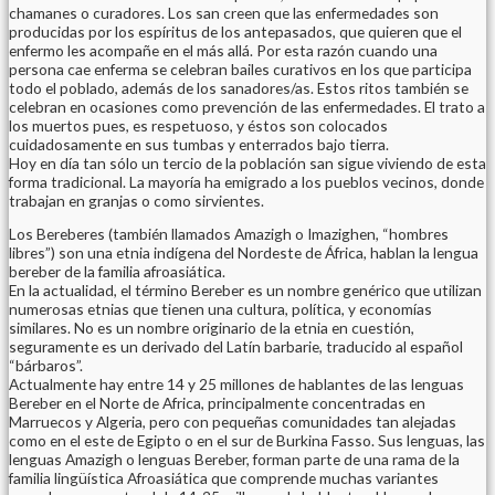
chamanes o curadores. Los san creen que las enfermedades son
producidas por los espíritus de los antepasados, que quieren que el
enfermo les acompañe en el más allá. Por esta razón cuando una
persona cae enferma se celebran bailes curativos en los que participa
todo el poblado, además de los sanadores/as. Estos ritos también se
celebran en ocasiones como prevención de las enfermedades. El trato a
los muertos pues, es respetuoso, y éstos son colocados
cuidadosamente en sus tumbas y enterrados bajo tierra.
Hoy en día tan sólo un tercio de la población san sigue viviendo de esta
forma tradicional. La mayoría ha emigrado a los pueblos vecinos, donde
trabajan en granjas o como sirvientes.
Los Bereberes (también llamados Amazigh o Imazighen, “hombres
libres”) son una etnia indígena del Nordeste de África, hablan la lengua
bereber de la familia afroasiática.
En la actualidad, el término Bereber es un nombre genérico que utilizan
numerosas etnias que tienen una cultura, política, y economías
similares. No es un nombre originario de la etnia en cuestión,
seguramente es un derivado del Latín barbarie, traducido al español
“bárbaros”.
Actualmente hay entre 14 y 25 millones de hablantes de las lenguas
Bereber en el Norte de Africa, principalmente concentradas en
Marruecos y Algeria, pero con pequeñas comunidades tan alejadas
como en el este de Egipto o en el sur de Burkina Fasso. Sus lenguas, las
lenguas Amazigh o lenguas Bereber, forman parte de una rama de la
familia lingüística Afroasiática que comprende muchas variantes