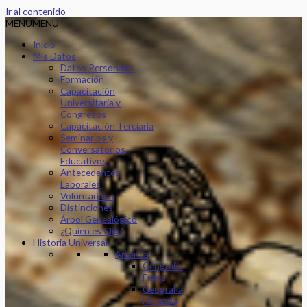
Ir al contenido
MENU
MENU
Inicio
Mis Datos
Datos Personales
Formación
Capacitación
Universitaria y
Congresos
Capacitación Terciaria
Seminarios y
Conversatorios
Educativos
Antecedentes
Laborales
Voluntariado
Distinciones
Árbol Genealógico
¿Quien es Clio?
Historia Universal
América
Geografía
Física
Geografía
Humana