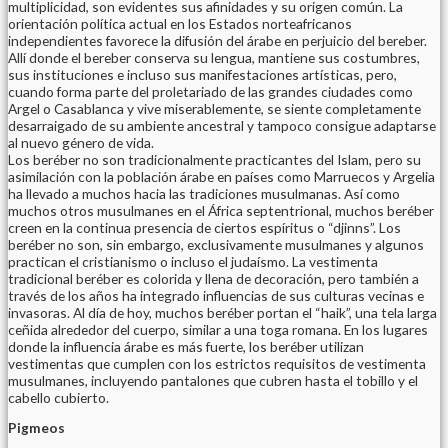
multiplicidad, son evidentes sus afinidades y su origen común. La
orientación política actual en los Estados norteafricanos
independientes favorece la difusión del árabe en perjuicio del bereber.
Allí donde el bereber conserva su lengua, mantiene sus costumbres,
sus instituciones e incluso sus manifestaciones artísticas, pero,
cuando forma parte del proletariado de las grandes ciudades como
Argel o Casablanca y vive miserablemente, se siente completamente
desarraigado de su ambiente ancestral y tampoco consigue adaptarse
al nuevo género de vida.
Los beréber no son tradicionalmente practicantes del Islam, pero su
asimilación con la población árabe en países como Marruecos y Argelia
ha llevado a muchos hacia las tradiciones musulmanas. Así como
muchos otros musulmanes en el África septentrional, muchos beréber
creen en la continua presencia de ciertos espíritus o “djinns”. Los
beréber no son, sin embargo, exclusivamente musulmanes y algunos
practican el cristianismo o incluso el judaísmo. La vestimenta
tradicional beréber es colorida y llena de decoración, pero también a
través de los años ha integrado influencias de sus culturas vecinas e
invasoras. Al día de hoy, muchos beréber portan el “haik”, una tela larga
ceñida alrededor del cuerpo, similar a una toga romana. En los lugares
donde la influencia árabe es más fuerte, los beréber utilizan
vestimentas que cumplen con los estrictos requisitos de vestimenta
musulmanes, incluyendo pantalones que cubren hasta el tobillo y el
cabello cubierto.
Pigmeos