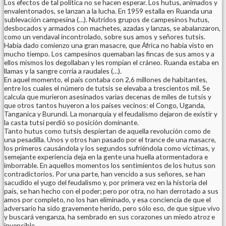
Los efectos de tal política no se hacen esperar. Los hutus, animados y
envalentonados, se lanzan a la lucha. En 1959 estalla en Ruanda una
sublevación campesina (…). Nutridos grupos de campesinos hutus,
desbocados y armados con machetes, azadas y lanzas, se abalanzaron,
como un vendaval incontrolado, sobre sus amos y señores tutsis.
Había dado comienzo una gran masacre, que África no había visto en
mucho tiempo. Los campesinos quemaban las fincas de sus amos y a
ellos mismos los degollaban y les rompían el cráneo. Ruanda estaba en
llamas y la sangre corría a raudales (…).
En aquel momento, el país contaba con 2,6 millones de habitantes,
entre los cuales el número de tutsis se elevaba a trescientos mil. Se
calcula que murieron asesinados varias decenas de miles de tutsis y
que otros tantos huyeron a los países vecinos: el Congo, Uganda,
Tanganica y Burundi. La monarquía y el feudalismo dejaron de existir y
la casta tutsi perdió so posición dominante.
Tanto hutus como tutsis despiertan de aquella revolución como de
una pesadilla. Unos y otros han pasado por el trance de una masacre,
los primeros causándola y los segundos sufriéndola como víctimas, y
semejante experiencia deja en la gente una huella atormentadora e
imborrable. En aquellos momentos los sentimientos de los hutus son
contradictorios. Por una parte, han vencido a sus señores, se han
sacudido el yugo del feudalismo y, por primera vez en la historia del
país, se han hecho con el poder; pero por otra, no han derrotado a sus
amos por completo, no los han eliminado, y esa conciencia de que el
adversario ha sido gravemente herido, pero sólo eso, de que sigue vivo
y buscará venganza, ha sembrado en sus corazones un miedo atroz e
invencible.