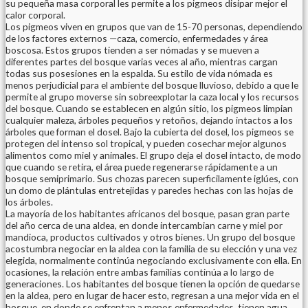
su pequeña masa corporal les permite a los pigmeos disipar mejor el
calor corporal.
Los pigmeos viven en grupos que van de 15-70 personas, dependiendo
de los factores externos —caza, comercio, enfermedades y área
boscosa. Estos grupos tienden a ser nómadas y se mueven a
diferentes partes del bosque varias veces al año, mientras cargan
todas sus posesiones en la espalda. Su estilo de vida nómada es
menos perjudicial para el ambiente del bosque lluvioso, debido a que le
permite al grupo moverse sin sobreexplotar la caza local y los recursos
del bosque. Cuando se establecen en algún sitio, los pigmeos limpian
cualquier maleza, árboles pequeños y retoños, dejando intactos a los
árboles que forman el dosel. Bajo la cubierta del dosel, los pigmeos se
protegen del intenso sol tropical, y pueden cosechar mejor algunos
alimentos como miel y animales. El grupo deja el dosel intacto, de modo
que cuando se retira, el área puede regenerarse rápidamente a un
bosque semiprimario. Sus chozas parecen superficilamente iglúes, con
un domo de plántulas entretejidas y paredes hechas con las hojas de
los árboles.
La mayoría de los habitantes africanos del bosque, pasan gran parte
del año cerca de una aldea, en donde intercambian carne y miel por
mandioca, productos cultivados y otros bienes. Un grupo del bosque
acostumbra negociar en la aldea con la familia de su elección y una vez
elegida, normalmente continúa negociando exclusivamente con ella. En
ocasiones, la relación entre ambas familias continúa a lo largo de
generaciones. Los habitantes del bosque tienen la opción de quedarse
en la aldea, pero en lugar de hacer esto, regresan a una mejor vida en el
bosque, en donde se enfrentan a menos enfermedades, tienen agua