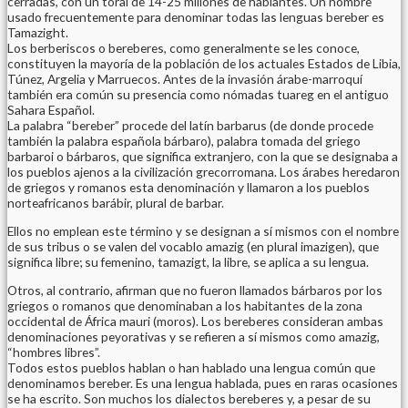
cerradas, con un toral de 14-25 millones de hablantes. Un nombre
usado frecuentemente para denominar todas las lenguas bereber es
Tamazight.
Los berberiscos o bereberes, como generalmente se les conoce,
constituyen la mayoría de la población de los actuales Estados de Libia,
Túnez, Argelia y Marruecos. Antes de la invasión árabe-marroquí
también era común su presencia como nómadas tuareg en el antiguo
Sahara Español.
La palabra “bereber” procede del latín barbarus (de donde procede
también la palabra española bárbaro), palabra tomada del griego
barbaroi o bárbaros, que significa extranjero, con la que se designaba a
los pueblos ajenos a la civilización grecorromana. Los árabes heredaron
de griegos y romanos esta denominación y llamaron a los pueblos
norteafricanos barábir, plural de barbar.
Ellos no emplean este término y se designan a sí mismos con el nombre
de sus tribus o se valen del vocablo amazig (en plural imazigen), que
significa libre; su femenino, tamazigt, la libre, se aplica a su lengua.
Otros, al contrario, afirman que no fueron llamados bárbaros por los
griegos o romanos que denominaban a los habitantes de la zona
occidental de África mauri (moros). Los bereberes consideran ambas
denominaciones peyorativas y se refieren a sí mismos como amazig,
“hombres libres”.
Todos estos pueblos hablan o han hablado una lengua común que
denominamos bereber. Es una lengua hablada, pues en raras ocasiones
se ha escrito. Son muchos los dialectos bereberes y, a pesar de su