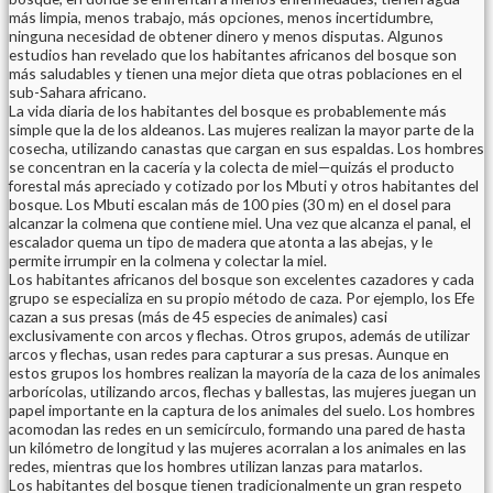
más limpia, menos trabajo, más opciones, menos incertidumbre,
ninguna necesidad de obtener dinero y menos disputas. Algunos
estudios han revelado que los habitantes africanos del bosque son
más saludables y tienen una mejor dieta que otras poblaciones en el
sub-Sahara africano.
La vida diaria de los habitantes del bosque es probablemente más
simple que la de los aldeanos. Las mujeres realizan la mayor parte de la
cosecha, utilizando canastas que cargan en sus espaldas. Los hombres
se concentran en la cacería y la colecta de miel—quizás el producto
forestal más apreciado y cotizado por los Mbuti y otros habitantes del
bosque. Los Mbuti escalan más de 100 pies (30 m) en el dosel para
alcanzar la colmena que contiene miel. Una vez que alcanza el panal, el
escalador quema un tipo de madera que atonta a las abejas, y le
permite irrumpir en la colmena y colectar la miel.
Los habitantes africanos del bosque son excelentes cazadores y cada
grupo se especializa en su propio método de caza. Por ejemplo, los Efe
cazan a sus presas (más de 45 especies de animales) casi
exclusivamente con arcos y flechas. Otros grupos, además de utilizar
arcos y flechas, usan redes para capturar a sus presas. Aunque en
estos grupos los hombres realizan la mayoría de la caza de los animales
arborícolas, utilizando arcos, flechas y ballestas, las mujeres juegan un
papel importante en la captura de los animales del suelo. Los hombres
acomodan las redes en un semicírculo, formando una pared de hasta
un kilómetro de longitud y las mujeres acorralan a los animales en las
redes, mientras que los hombres utilizan lanzas para matarlos.
Los habitantes del bosque tienen tradicionalmente un gran respeto