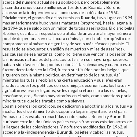
acerca del número actual de su población, pero probablemente
ascendía a unos cuatro millones antes de que Ruanda y Burundi
alcanzaran la independencia a comienzos de la década de 1960.
Oficialmente, el genocidio de los tutsis en Ruanda, tuvo lugar en 1994,
mas anteriormente hubo varias matanzas (progroms), hasta llegar a la
de 1994 que se saldó con un millón de tutsis asesinados. El diario belga
«Le Soir», escribía al respecto se trataba de arrastrar al mayor número
posible de personas en esa locura criminal, con el doble propósito de
comprometer al máximo de gente, y de ser lo más eficaces posible. El
resultado es elocuente: un millón de muertos y miles de asesinos».
Las causas de esa matanza, cómo no, tiene que ver con la posesión de
las riquezas naturales del país. Los tutsis, en su mayoría ganaderos,
habían sido favorecidos por los colonialistas alemanes, y cuando estos
fueron derrotados en la I GM, fueron sustituidos por los belgas, que
siguieron con la misma política, en detrimento de los hutus. Así,
mientras los tutsis recibían una cierta educación y sus jefes eran
alzados a puestos políticos con sus migajas económicas, los hutus –
agricultores- eran relegados, se les negaba el acceso a las escuelas,
enseñanza, etc.,. Siendo mayoritarios en el país, eran sometidos por la
minoría tutsi que los trataba como a siervos.
Los misioneros los católicos, se dedicaron a adoctrinar a los hutus y a
inculcarles el sentimiento de ocupar su lugar mayoritario en el país.
Ambas etnias estaban repartidas en dos países Ruanda y Burundi,
curiosamente los dos únicos países cuyas fronteras existían antes de
la llegada de los colonizadores. Y no fueron modificadas. En 1962, al
acceder a la «independencia» Burundi, los jefes y cabecillas hutus,