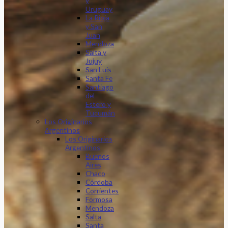
y
Uruguay
La Rioja
y San
Juan
Mendoza
Salta y
Jujuy
San Luis
Santa Fe
Santiago
del
Estero y
Tucumán
Los Originarios
Argentinos
Los Originarios
Argentinos
Buenos
Aires
Chaco
Córdoba
Corrientes
Formosa
Mendoza
Salta
Santa