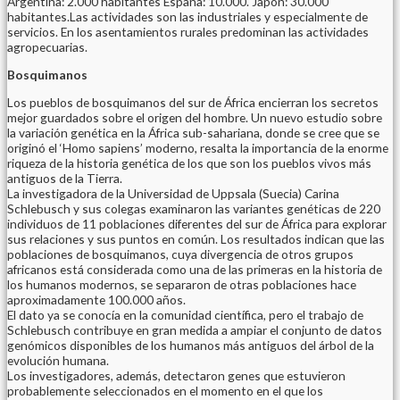
Argentina: 2.000 habitantes España: 10.000. Japón: 30.000
habitantes.Las actividades son las industriales y especialmente de
servicios. En los asentamientos rurales predominan las actividades
agropecuarias.
Bosquimanos
Los pueblos de bosquimanos del sur de África encierran los secretos
mejor guardados sobre el origen del hombre. Un nuevo estudio sobre
la variación genética en la África sub-sahariana, donde se cree que se
originó el ‘Homo sapiens’ moderno, resalta la importancia de la enorme
riqueza de la historia genética de los que son los pueblos vivos más
antiguos de la Tierra.
La investigadora de la Universidad de Uppsala (Suecia) Carina
Schlebusch y sus colegas examinaron las variantes genéticas de 220
individuos de 11 poblaciones diferentes del sur de África para explorar
sus relaciones y sus puntos en común. Los resultados indican que las
poblaciones de bosquimanos, cuya divergencia de otros grupos
africanos está considerada como una de las primeras en la historia de
los humanos modernos, se separaron de otras poblaciones hace
aproximadamente 100.000 años.
El dato ya se conocía en la comunidad científica, pero el trabajo de
Schlebusch contribuye en gran medida a ampiar el conjunto de datos
genómicos disponibles de los humanos más antiguos del árbol de la
evolución humana.
Los investigadores, además, detectaron genes que estuvieron
probablemente seleccionados en el momento en el que los