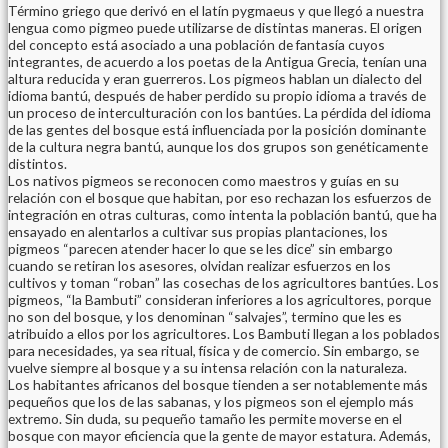
Término griego que derivó en el latín pygmaeus y que llegó a nuestra
lengua como pigmeo puede utilizarse de distintas maneras. El origen
del concepto está asociado a una población de fantasía cuyos
integrantes, de acuerdo a los poetas de la Antigua Grecia, tenían una
altura reducida y eran guerreros. Los pigmeos hablan un dialecto del
idioma bantú, después de haber perdido su propio idioma a través de
un proceso de interculturación con los bantúes. La pérdida del idioma
de las gentes del bosque está influenciada por la posición dominante
de la cultura negra bantú, aunque los dos grupos son genéticamente
distintos.
Los nativos pigmeos se reconocen como maestros y guías en su
relación con el bosque que habitan, por eso rechazan los esfuerzos de
integración en otras culturas, como intenta la población bantú, que ha
ensayado en alentarlos a cultivar sus propias plantaciones, los
pigmeos “parecen atender hacer lo que se les dice” sin embargo
cuando se retiran los asesores, olvidan realizar esfuerzos en los
cultivos y toman “roban” las cosechas de los agricultores bantúes. Los
pigmeos, “la Bambuti” consideran inferiores a los agricultores, porque
no son del bosque, y los denominan “salvajes”, termino que les es
atribuido a ellos por los agricultores. Los Bambuti llegan a los poblados
para necesidades, ya sea ritual, física y de comercio. Sin embargo, se
vuelve siempre al bosque y a su intensa relación con la naturaleza.
Los habitantes africanos del bosque tienden a ser notablemente más
pequeños que los de las sabanas, y los pigmeos son el ejemplo más
extremo. Sin duda, su pequeño tamaño les permite moverse en el
bosque con mayor eficiencia que la gente de mayor estatura. Además,