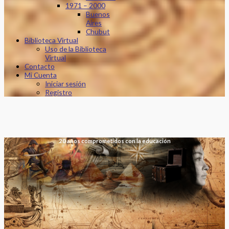
1971 – 2000
Buenos
Aires
Chubut
Biblioteca Virtual
Uso de la Biblioteca
Virtual
Contacto
Mi Cuenta
Iniciar sesión
Registro
20 años comprometidos con la educación