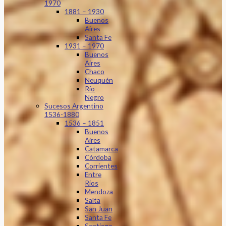
1970
1881 – 1930
Buenos
Aires
Santa Fe
1931 – 1970
Buenos
Aires
Chaco
Neuquén
Río
Negro
Sucesos Argentino
1536-1880
1536 – 1851
Buenos
Aires
Catamarca
Córdoba
Corrientes
Entre
Ríos
Mendoza
Salta
San Juan
Santa Fe
Santiago