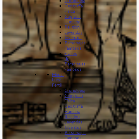
Cronología
Geografía
Física
Gográfia
Humana
Religión
Leyendas
Inventos
Personajes
Famosos
Frases
de
Personajes
Famosos
Media
Luna
Fértil
Cronología
Geografía
Física
Geografía
Humana
Religión
Leyendas
Inventos
Personajes
Famosos