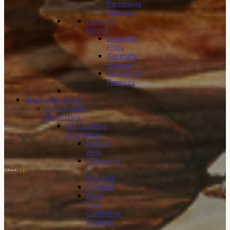
Personajes
Famosos
Resto de
Europa
Geografía
Física
Geografía
Humana
Personajes
Famosos
Historia Argentina
Los Caudillos
Argentinos
Los Caudillos
Argentinos
Buenos
Aires
Catamarca
y
Tucumán
Córdoba
Entre
Ríos,
Corrientes,
Misiones