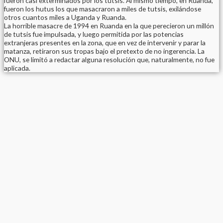
fueron casi exterminados por los tutsis. Al mismo tiempo, en Ruanda,
fueron los hutus los que masacraron a miles de tutsis, exilándose
otros cuantos miles a Uganda y Ruanda.
La horrible masacre de 1994 en Ruanda en la que perecieron un millón
de tutsis fue impulsada, y luego permitida por las potencias
extranjeras presentes en la zona, que en vez de intervenir y parar la
matanza, retiraron sus tropas bajo el pretexto de no ingerencia. La
ONU, se limitó a redactar alguna resolución que, naturalmente, no fue
aplicada.