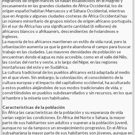
Migrantes de orígen francés se hallan establecidos en el Magreb y
escasamente en las grandes ciudades de África Occidental, los de
orígen español habitan Marruecos y el Sáhara Occidental, mientras
que en Angola y algunas ciudades costeras de África Occidental hay
un número minoritario de grupos mixtos de orígen africano-portugués.
En el sur de África hay una significante cantidad (6 millones) de
africanos blancos o afrikaaners, descendientes de holandeses e
ingleses.
La mayoría de los africanos mantienen un estilo de vida rural, pero la
urbanización aumenta ya que la gente abandona el campo para buscar
trabajo en las ciudades. Las mayores densidades de población se
encuentran donde el agua es más accesible, como en el valle del Nilo,
las costas del norte y oeste, a lo largo del Níger, en las regiones
montañosas del este y en Sudáfrica.
La cultura tradicional de los pueblos africanos está adaptada al medio
en el que viven. Sin embargo, la colonización, el conocimiento de la
cultura europea y el impacto del capitalismo occidental, ha aculturado
a estos pueblos alejándoles de sus modos tradicionales de vida, y
convirtiéndoles en pueblos subdesarrollados y sin recursos, en los que
el hambre y la miseria son habituales.
Características de la población
En África las características de la población y su esperanza de vida
varían según las condiciones. En África del Norte o Sahara, la mayor
parte de sus habitantes son adultos y superan a la población juvenil,
aunque no se da tampoco un envejecimiento progresivo. En el África
subsahariana la mayor parte de sus habitantes son jóvenes, aunque en