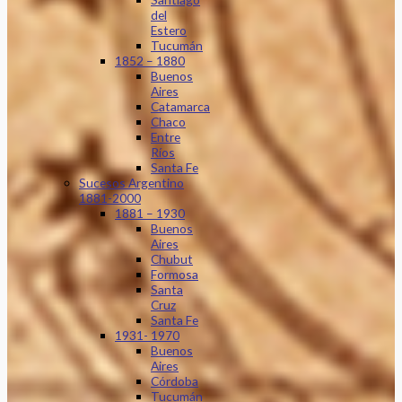
del
Estero
Tucumán
1852 – 1880
Buenos
Aires
Catamarca
Chaco
Entre
Ríos
Santa Fe
Sucesos Argentino
1881-2000
1881 – 1930
Buenos
Aires
Chubut
Formosa
Santa
Cruz
Santa Fe
1931- 1970
Buenos
Aires
Córdoba
Tucumán