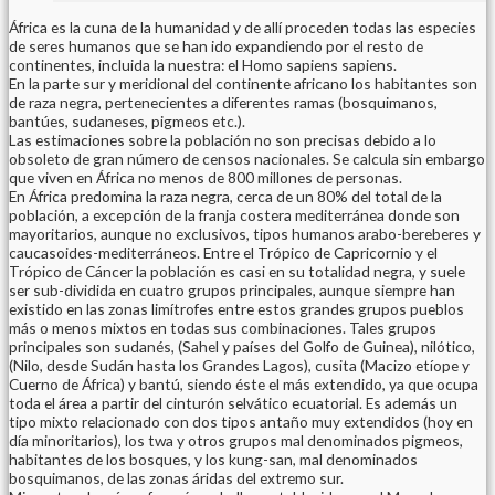
África es la cuna de la humanidad y de allí proceden todas las especies
de seres humanos que se han ido expandiendo por el resto de
continentes, incluida la nuestra: el Homo sapiens sapiens.
En la parte sur y meridional del continente africano los habitantes son
de raza negra, pertenecientes a diferentes ramas (bosquimanos,
bantúes, sudaneses, pigmeos etc.).
Las estimaciones sobre la población no son precisas debido a lo
obsoleto de gran número de censos nacionales. Se calcula sin embargo
que viven en África no menos de 800 millones de personas.
En África predomina la raza negra, cerca de un 80% del total de la
población, a excepción de la franja costera mediterránea donde son
mayoritarios, aunque no exclusivos, tipos humanos arabo-bereberes y
caucasoides-mediterráneos. Entre el Trópico de Capricornio y el
Trópico de Cáncer la población es casi en su totalidad negra, y suele
ser sub-dividida en cuatro grupos principales, aunque siempre han
existido en las zonas limítrofes entre estos grandes grupos pueblos
más o menos mixtos en todas sus combinaciones. Tales grupos
principales son sudanés, (Sahel y países del Golfo de Guinea), nilótico,
(Nilo, desde Sudán hasta los Grandes Lagos), cusita (Macizo etíope y
Cuerno de África) y bantú, siendo éste el más extendido, ya que ocupa
toda el área a partir del cinturón selvático ecuatorial. Es además un
tipo mixto relacionado con dos tipos antaño muy extendidos (hoy en
día minoritarios), los twa y otros grupos mal denominados pigmeos,
habitantes de los bosques, y los kung-san, mal denominados
bosquimanos, de las zonas áridas del extremo sur.