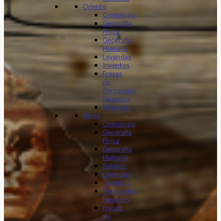
Oriente
Cronología
Geografía
Física
Geografía
Humana
Leyendas
Inventos
Frases
de
Personajes
Famosos
Dinastias
Roma
Cronología
Geografía
Física
Geografía
Humana
Religión
Leyendas
Inventos
Personajes
Famosos
Frases
de