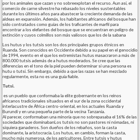
por los animales que cazan y no sobreexplotan el recurso. Aun así, el
comercio de carne silvestre ha rebasado los niveles sustentables
durante los últimos años para abastecer la creciente demanda de las
aldeas en expansión. Además, los habitantes africanos del bosque han
sido contratados como guías de los traficantes de marfil para
encontrar a los elefantes del bosque que se encuentran en peligro de
extinción y cuyos colmillos son más valiosos que los de la sabana
Los hutus y los tutsis son los dos principales grupos étnicos en
Ruanda. Son conocidos en Occidente debido a su papel en el genocidio
de 1994, evento en el que los extremistas hutus masacraron a más de
800.000 tutsis además de a hutus moderados. Se cree que las
diferencias en el tono de la piel pueden determinar si una persona es
hutu o tutsi. Sin embargo, debido a que las razas se han mezclado
regularmente, esta no es una guía fiable.
Tutsi.
es un pueblo que conformaba la elite gobernante en los reinos
africanos tradicionales situados en el sur de la zona occidental
interlacustre de África centro-oriental, en los actuales Ruanda y
Burundi y en una pequeña parte de la vecina Tanzania.
Al parecer, conformaban una minoría que no sobrepasaba el 16% de las
sociedades que dominabanLos tutsis no son pastores ni nómadas, ni
siquiera ganaderos. Son dueños de los rebaños, son la casta
dominante, la aristocracia. Los hutus, en cambio, forman la casta,
mucho más numerosa, de los agricultores. Entre tutsis y hutus