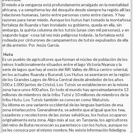
El miedo a la venganza está profundamente arraigado en la mentalidad
africana, y a sempiterna ley del desquite desde siempre ha regido allí las
relaciones humanas, tanto entre personas como entre clanes. Y hay
razones para tener miedo. Aunque los hutus han tomado la montañosa
fortaleza de Ruanda y han instalado su gobierno, queda en ella, sin
embargo, la quinta columna de los tutsis (unas cien mil personas), y en
segundo lugar -cosa tal vez más peligrosa todavía-, la fortaleza está
rodeada por cinturones de campamentos de tutsis expulsados de ella
el día anterior. Por Jesús García.
Hutu
Es un pueblo de agricultores que forman el núcleo de población de los
reinos tradicionalmente situados entre el lago Victoria Nyanza y la
serie de lagos que hay al oeste del Rift Valley de África centro-oriental,
en los actuales Ruanda y Burundi. Los Hutus se asentaron en la región
de los Grandes Lagos de África Central desde alrededor de los años
500 a 1.000 (antes de Cristo). Los Tutsis se establecieron en la misma
zona hace unos 400 años. En todo el mundo hay aproximadamente 13
millones de miembros de la tribu Tutsi y 10 millones de miembros de la
tribu Hutu. Los Tutsis también se conocen como Watutsis.
Su idioma es una variante occidental de las lenguas bantúes de esa
zona interlacustre. Generalmente, se admite que al igual que los twa,
cazadores y recolectores de las zonas selváticas, los hutus ocuparon
originalmente esta zona. Algo más al sur, en Tanzania, los agricultores
del reino de Buha reconocen su parentesco con los hutus, aunque no
se les conozca por el mismo nombre. No existe información fidedigna