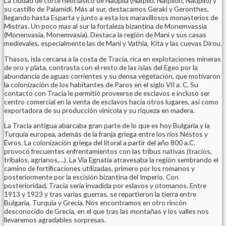
La ciudad de corte neoclásico de Nauplia (Nafplio, Nafplion, Nauplio) y
su castillo de Palamidi. Más al sur, destacamos Geraki y Geronthes,
llegando hasta Esparta y junto a esta los maravillosos monasterios de
Mistras. Un poco mas al sur la fortaleza bizantina de Monemvassia
(Monenvasia, Monemvasia). Destaca la región de Mani y sus casas
medievales, especialmente las de Mani y Vathia, Kita y las cuevas Dirou.
Thasos, isla cercana a la costa de Tracia, rica en explotaciones mineras
de oro y plata, contrasta con el resto de las islas del Egeo por la
abundancia de aguas corrientes y su densa vegetación, que motivaron
la colonización de los habitantes de Paros en el siglo VII a. C. Su
contacto con Tracia le permitió proveerse de esclavos e incluso ser
centro comercial en la venta de esclavos hacia otros lugares, así como
exportadora de su producción vinícola y su riqueza en madera.
La Tracia antigua abarcaba gran parte de lo que es hoy Bulgaria y la
Turquía europea, además de la franja griega entre los ríos Néstos y
Évros. La colonización griega del litoral a partir del año 800 a.C.
provocó frecuentes enfrentamientos con las tribus nativas (tracios,
tribalos, agrianos,…). La Vía Egnatia atravesaba la región sembrando el
camino de fortificaciones utilizadas, primero por los romanos y
posteriormente por la escisión bizantina del Imperio. Con
posterioridad, Tracia sería invadida por eslavos y otomanos. Entre
1913 y 1923 y tras varias guerras, se repartieron la tierra entre
Bulgaria, Turquía y Grecia. Nos encontramos en otro rincón
desconocido de Grecia, en el que tras las montañas y los valles nos
llevaremos agradables sorpresas.