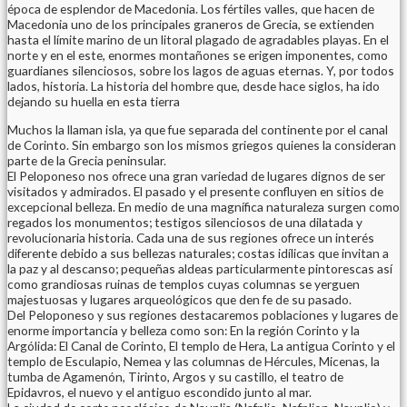
época de esplendor de Macedonia. Los fértiles valles, que hacen de
Macedonia uno de los principales graneros de Grecia, se extienden
hasta el límite marino de un litoral plagado de agradables playas. En el
norte y en el este, enormes montañones se erigen imponentes, como
guardianes silenciosos, sobre los lagos de aguas eternas. Y, por todos
lados, historia. La historia del hombre que, desde hace siglos, ha ido
dejando su huella en esta tierra
Muchos la llaman isla, ya que fue separada del continente por el canal
de Corinto. Sin embargo son los mismos griegos quienes la consideran
parte de la Grecia peninsular.
El Peloponeso nos ofrece una gran variedad de lugares dignos de ser
visitados y admirados. El pasado y el presente confluyen en sitios de
excepcional belleza. En medio de una magnífica naturaleza surgen como
regados los monumentos; testigos silenciosos de una dilatada y
revolucionaria historia. Cada una de sus regiones ofrece un interés
diferente debido a sus bellezas naturales; costas idílicas que invitan a
la paz y al descanso; pequeñas aldeas particularmente pintorescas así
como grandiosas ruinas de templos cuyas columnas se yerguen
majestuosas y lugares arqueológicos que den fe de su pasado.
Del Peloponeso y sus regiones destacaremos poblaciones y lugares de
enorme importancia y belleza como son: En la región Corinto y la
Argólida: El Canal de Corinto, El templo de Hera, La antigua Corinto y el
templo de Esculapio, Nemea y las columnas de Hércules, Micenas, la
tumba de Agamenón, Tirinto, Argos y su castillo, el teatro de
Epidavros, el nuevo y el antiguo escondido junto al mar.