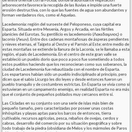
arborescente favorece la recogida de las lluvias e impide una fuerte
erosión destructiva, con lo que las fuentes de agua son abundantes y
forman verdaderos ríos, como el Aquelao.
Lacedemonia: región del suroeste del Peloponeso, cuya capital era
Esparta. Situada entre Mesenia, Argos y Arcadia, en las fértiles
planicies del Eurotas. Su gentilicio es lacedemonio (Λακεδαιμνιος) o
laconio (Λκων). Entre dos cadenas montañosas de ásperas pendientes
y nieves eternas, el Taigeto al Oeste y el Parnón al Este; entre medio de
estas montañas se extiende la llanura de la Laconia, se le llamaba a esta
región, el país de Lacedemonia. En el centro de este gran valle se
estableció un pueblo dorio que poco a poco fue sometiendo a todos
estos pueblos haciendo que los reconocieran como sus soberanos, la
ciudad de Lacedemonia fue rebautizada con el nombre de Esparta.
Los espartanos habían sido un pueblo indisciplinado al principio, pero
dicen que el sabio Licurgo les dio leyes y desde entonces fueron un
pueblo tranquilo y de costumbres estrictas. En Esparta se vivía como si
estuvieran en un campamento enemigo, en realidad Esparta no era más
que el conjunto de pequeños poblados muy cercanos entre sí.
Las Cícladas en su conjunto son una serie de islas más bien de
pequeño tamaño, pero caracterizadas por poseer unas costas
inhóspitas y playas aptas para los barcos de entonces, tierra
cultivable, recursos agrícolas, pesca, rebaños de ovejas, cerdos y
cabras, desarrollo del comercio por su situación geográfica y sobre
todo trabajo de la piedra (obsidiana de Melos y los mármoles de Paros