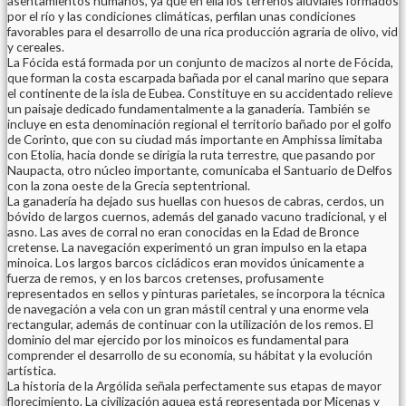
asentamientos humanos, ya que en ella los terrenos aluviales formados
por el río y las condiciones climáticas, perfilan unas condiciones
favorables para el desarrollo de una rica producción agraria de olivo, vid
y cereales.
La Fócida está formada por un conjunto de macizos al norte de Fócida,
que forman la costa escarpada bañada por el canal marino que separa
el continente de la isla de Eubea. Constituye en su accidentado relieve
un paisaje dedicado fundamentalmente a la ganadería. También se
incluye en esta denominación regional el territorio bañado por el golfo
de Corinto, que con su ciudad más importante en Amphissa limitaba
con Etolia, hacia donde se dirigía la ruta terrestre, que pasando por
Naupacta, otro núcleo importante, comunicaba el Santuario de Delfos
con la zona oeste de la Grecia septentrional.
La ganadería ha dejado sus huellas con huesos de cabras, cerdos, un
bóvido de largos cuernos, además del ganado vacuno tradicional, y el
asno. Las aves de corral no eran conocidas en la Edad de Bronce
cretense. La navegación experimentó un gran impulso en la etapa
minoica. Los largos barcos cicládicos eran movidos únicamente a
fuerza de remos, y en los barcos cretenses, profusamente
representados en sellos y pinturas parietales, se incorpora la técnica
de navegación a vela con un gran mástil central y una enorme vela
rectangular, además de continuar con la utilización de los remos. El
dominio del mar ejercido por los minoicos es fundamental para
comprender el desarrollo de su economía, su hábitat y la evolución
artística.
La historia de la Argólida señala perfectamente sus etapas de mayor
florecimiento. La civilización aquea está representada por Micenas y