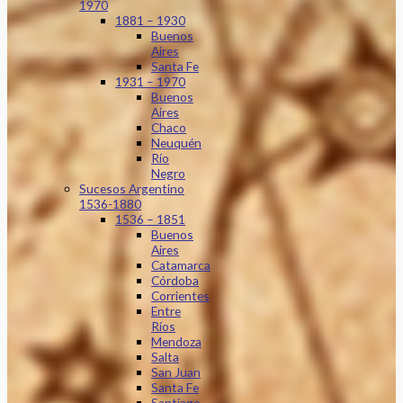
1970
1881 – 1930
Buenos
Aires
Santa Fe
1931 – 1970
Buenos
Aires
Chaco
Neuquén
Río
Negro
Sucesos Argentino
1536-1880
1536 – 1851
Buenos
Aires
Catamarca
Córdoba
Corrientes
Entre
Ríos
Mendoza
Salta
San Juan
Santa Fe
Santiago