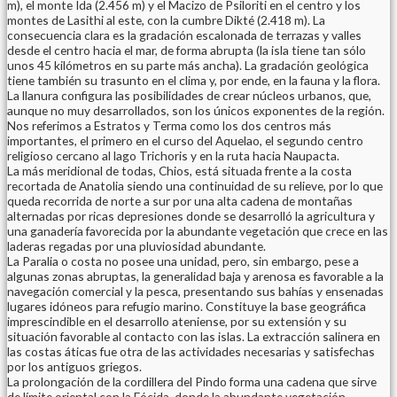
m), el monte Ida (2.456 m) y el Macizo de Psiloriti en el centro y los
montes de Lasithi al este, con la cumbre Dikté (2.418 m). La
consecuencia clara es la gradación escalonada de terrazas y valles
desde el centro hacia el mar, de forma abrupta (la isla tiene tan sólo
unos 45 kilómetros en su parte más ancha). La gradación geológica
tiene también su trasunto en el clima y, por ende, en la fauna y la flora.
La llanura configura las posibilidades de crear núcleos urbanos, que,
aunque no muy desarrollados, son los únicos exponentes de la región.
Nos referimos a Estratos y Terma como los dos centros más
importantes, el primero en el curso del Aquelao, el segundo centro
religioso cercano al lago Trichoris y en la ruta hacia Naupacta.
La más meridional de todas, Chios, está situada frente a la costa
recortada de Anatolia siendo una continuidad de su relieve, por lo que
queda recorrida de norte a sur por una alta cadena de montañas
alternadas por ricas depresiones donde se desarrolló la agricultura y
una ganadería favorecida por la abundante vegetación que crece en las
laderas regadas por una pluviosidad abundante.
La Paralia o costa no posee una unidad, pero, sin embargo, pese a
algunas zonas abruptas, la generalidad baja y arenosa es favorable a la
navegación comercial y la pesca, presentando sus bahías y ensenadas
lugares idóneos para refugio marino. Constituye la base geográfica
imprescindible en el desarrollo ateniense, por su extensión y su
situación favorable al contacto con las islas. La extracción salinera en
las costas áticas fue otra de las actividades necesarias y satisfechas
por los antiguos griegos.
La prolongación de la cordillera del Pindo forma una cadena que sirve
de límite oriental con la Fócida, donde la abundante vegetación