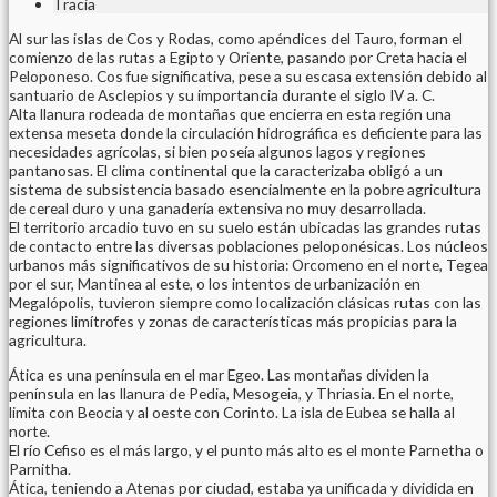
Tracia
Al sur las islas de Cos y Rodas, como apéndices del Tauro, forman el
comienzo de las rutas a Egipto y Oriente, pasando por Creta hacia el
Peloponeso. Cos fue significativa, pese a su escasa extensión debido al
santuario de Asclepios y su importancia durante el siglo IV a. C.
Alta llanura rodeada de montañas que encierra en esta región una
extensa meseta donde la circulación hidrográfica es deficiente para las
necesidades agrícolas, si bien poseía algunos lagos y regiones
pantanosas. El clima continental que la caracterizaba obligó a un
sistema de subsistencia basado esencialmente en la pobre agricultura
de cereal duro y una ganadería extensiva no muy desarrollada.
El territorio arcadio tuvo en su suelo están ubicadas las grandes rutas
de contacto entre las diversas poblaciones peloponésicas. Los núcleos
urbanos más significativos de su historia: Orcomeno en el norte, Tegea
por el sur, Mantinea al este, o los intentos de urbanización en
Megalópolis, tuvieron siempre como localización clásicas rutas con las
regiones limítrofes y zonas de características más propicias para la
agricultura.
Ática es una península en el mar Egeo. Las montañas dividen la
península en las llanura de Pedia, Mesogeia, y Thriasia. En el norte,
limita con Beocia y al oeste con Corinto. La isla de Eubea se halla al
norte.
El río Cefiso es el más largo, y el punto más alto es el monte Parnetha o
Parnitha.
Ática, teniendo a Atenas por ciudad, estaba ya unificada y dividida en