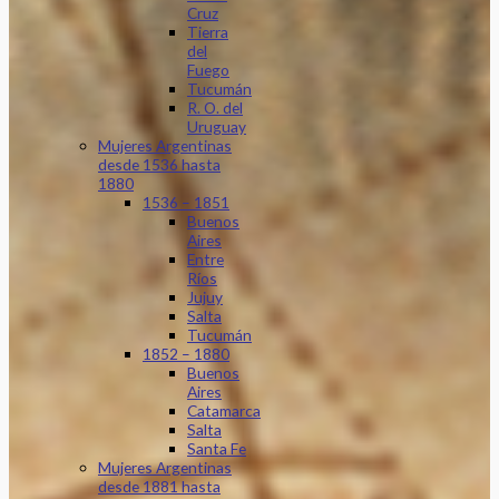
Cruz
Tierra
del
Fuego
Tucumán
R. O. del
Uruguay
Mujeres Argentinas
desde 1536 hasta
1880
1536 – 1851
Buenos
Aires
Entre
Ríos
Jujuy
Salta
Tucumán
1852 – 1880
Buenos
Aires
Catamarca
Salta
Santa Fe
Mujeres Argentinas
desde 1881 hasta