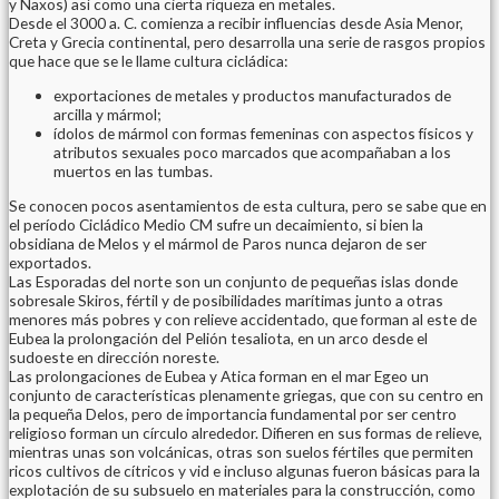
y Naxos) así como una cierta riqueza en metales.
Desde el 3000 a. C. comienza a recibir influencias desde Asia Menor,
Creta y Grecia continental, pero desarrolla una serie de rasgos propios
que hace que se le llame cultura cicládica:
exportaciones de metales y productos manufacturados de
arcilla y mármol;
ídolos de mármol con formas femeninas con aspectos físicos y
atributos sexuales poco marcados que acompañaban a los
muertos en las tumbas.
Se conocen pocos asentamientos de esta cultura, pero se sabe que en
el período Cicládico Medio CM sufre un decaimiento, si bien la
obsidiana de Melos y el mármol de Paros nunca dejaron de ser
exportados.
Las Esporadas del norte son un conjunto de pequeñas islas donde
sobresale Skiros, fértil y de posibilidades marítimas junto a otras
menores más pobres y con relieve accidentado, que forman al este de
Eubea la prolongación del Pelión tesaliota, en un arco desde el
sudoeste en dirección noreste.
Las prolongaciones de Eubea y Atica forman en el mar Egeo un
conjunto de características plenamente griegas, que con su centro en
la pequeña Delos, pero de importancia fundamental por ser centro
religioso forman un círculo alrededor. Difieren en sus formas de relieve,
mientras unas son volcánicas, otras son suelos fértiles que permiten
ricos cultivos de cítricos y vid e incluso algunas fueron básicas para la
explotación de su subsuelo en materiales para la construcción, como