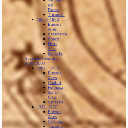
del
Estero
Tucumán
1852 – 1880
Buenos
Aires
Catamarca
Chaco
Entre
Ríos
Santa Fe
Sucesos Argentino
1881-2000
1881 – 1930
Buenos
Aires
Chubut
Formosa
Santa
Cruz
Santa Fe
1931- 1970
Buenos
Aires
Córdoba
Tucumán