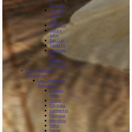
y
Uruguay
La Rioja
y San
Juan
Mendoza
Salta y
Jujuy
San Luis
Santa Fe
Santiago
del
Estero y
Tucumán
Los Originarios
Argentinos
Los Originarios
Argentinos
Buenos
Aires
Chaco
Córdoba
Corrientes
Formosa
Mendoza
Salta
Santa