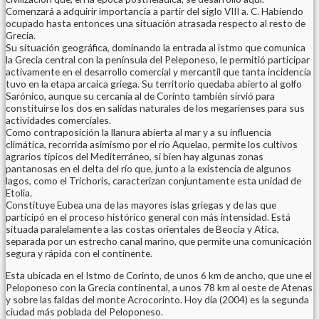
Comenzará a adquirir importancia a partir del siglo VIII a. C. Habiendo
ocupado hasta entonces una situación atrasada respecto al resto de
Grecia.
Su situación geográfica, dominando la entrada al istmo que comunica
la Grecia central con la península del Peleponeso, le permitió participar
activamente en el desarrollo comercial y mercantil que tanta incidencia
tuvo en la etapa arcaica griega. Su territorio quedaba abierto al golfo
Sarónico, aunque su cercanía al de Corinto también sirvió para
constituirse los dos en salidas naturales de los megarienses para sus
actividades comerciales.
Como contraposición la llanura abierta al mar y a su influencia
climática, recorrida asimismo por el río Aquelao, permite los cultivos
agrarios típicos del Mediterráneo, si bien hay algunas zonas
pantanosas en el delta del río que, junto a la existencia de algunos
lagos, como el Trichoris, caracterizan conjuntamente esta unidad de
Etolia.
Constituye Eubea una de las mayores islas griegas y de las que
participó en el proceso histórico general con más intensidad. Está
situada paralelamente a las costas orientales de Beocia y Atica,
separada por un estrecho canal marino, que permite una comunicación
segura y rápida con el continente.
Esta ubicada en el Istmo de Corinto, de unos 6 km de ancho, que une el
Peloponeso con la Grecia continental, a unos 78 km al oeste de Atenas
y sobre las faldas del monte Acrocorinto. Hoy día (2004) es la segunda
ciudad más poblada del Peloponeso.