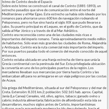
Istmo de Corinto desde el Espacio
Sobre este Istmo se construyó el canal de Corinto (1881-1893), un
estrecho pasadizo que sirve de comunicación entre el norte del
Mediterráneo y el Mar Egeo. Este estrecho ya había sido ideado por los
romanos para ahorrarse unos 600 km de navegación rodeando el
Peloponeso, pero no fue sino hasta el siglo XIX que pudo llevarse a
cabo. Su puerto principal es el Lequeo, en el golfo de Corinto, que da
salida al Mar Jónico y a través de él al Mar Adriático.
Corinto era reconocida como una de las ciudades más ricas e
importantes del imperio romano. Tenía aproximadamente medio millón
de habitantes. Sólo eran más grandes las ciudades de Roma, Alejandría
y Antioquia. Corinto era la ruta comercial más importante del imperio.
Por sus puertos pasaba todo el comercio del mundo conocido de aquel
entonces.
Corinto estaba ubicada en una franja estrecha de tierra que unía la
Grecia continental con la península del Sur. Esta privilegiada ubicación
la convertía en uno de los principales puertos de la región. Los
mercaderes llevaban sus mercancías por tierra hasta Corinto y las
embarcaban allí para no arriesgarse en un viaje peligroso por las costas
de Acaya.
Isla griega del Mediterráneo, situada al sur del Peloponeso y del mar de
Creta. Extensión: 8.331 km.2; población: 502.165 hab. aprox. Capital,
Jania (La Canea) Cereales, vid, olivo, agrios, tabaco; ganado ovino y
cabrío; industria alimentaria; fabricación de alfombrasEn esta isla se
desarrollaron, muchos siglos antes de Cxristo, importantísimas
culturas que la arqueología moderna ha ido descubriendo. hacia el