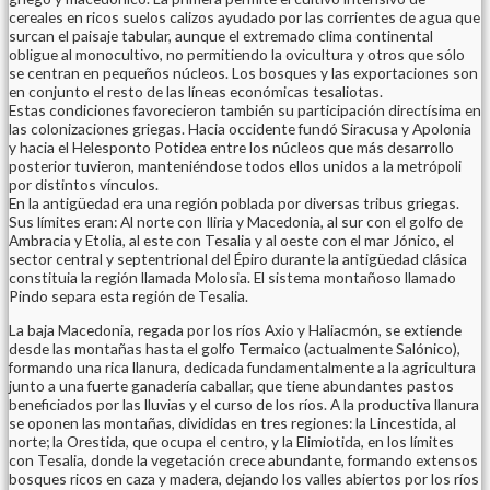
cereales en ricos suelos calizos ayudado por las corrientes de agua que
surcan el paisaje tabular, aunque el extremado clima continental
obligue al monocultivo, no permitiendo la ovicultura y otros que sólo
se centran en pequeños núcleos. Los bosques y las exportaciones son
en conjunto el resto de las líneas económicas tesaliotas.
Estas condiciones favorecieron también su participación directísima en
las colonizaciones griegas. Hacia occidente fundó Siracusa y Apolonia
y hacia el Helesponto Potidea entre los núcleos que más desarrollo
posterior tuvieron, manteniéndose todos ellos unidos a la metrópoli
por distintos vínculos.
En la antigüedad era una región poblada por diversas tribus griegas.
Sus límites eran: Al norte con Iliria y Macedonia, al sur con el golfo de
Ambracia y Etolia, al este con Tesalia y al oeste con el mar Jónico, el
sector central y septentrional del Épiro durante la antigüedad clásica
constituia la región llamada Molosia. El sistema montañoso llamado
Pindo separa esta región de Tesalia.
La baja Macedonia, regada por los ríos Axio y Haliacmón, se extiende
desde las montañas hasta el golfo Termaico (actualmente Salónico),
formando una rica llanura, dedicada fundamentalmente a la agricultura
junto a una fuerte ganadería caballar, que tiene abundantes pastos
beneficiados por las lluvias y el curso de los ríos. A la productiva llanura
se oponen las montañas, divididas en tres regiones: la Lincestida, al
norte; la Orestida, que ocupa el centro, y la Elimiotida, en los límites
con Tesalia, donde la vegetación crece abundante, formando extensos
bosques ricos en caza y madera, dejando los valles abiertos por los ríos