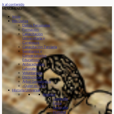
Ir al contenido
MENU
MENU
Inicio
Mis Datos
Datos Personales
Formación
Capacitación
Universitaria y
Congresos
Capacitación Terciaria
Seminarios y
Conversatorios
Educativos
Antecedentes
Laborales
Voluntariado
Distinciones
Árbol Genealógico
¿Quien es Clio?
Historia Universal
América
Geografía
Física
Geografía
Humana