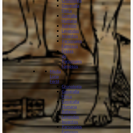
Cronología
Geografía
Física
Gográfia
Humana
Religión
Leyendas
Inventos
Personajes
Famosos
Frases
de
Personajes
Famosos
Media
Luna
Fértil
Cronología
Geografía
Física
Geografía
Humana
Religión
Leyendas
Inventos
Personajes
Famosos