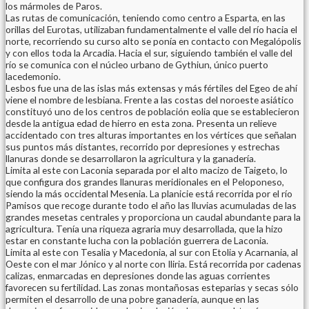
los mármoles de Paros.
Las rutas de comunicación, teniendo como centro a Esparta, en las
orillas del Eurotas, utilizaban fundamentalmente el valle del río hacia el
norte, recorriendo su curso alto se ponía en contacto con Megalópolis
y con ellos toda la Arcadia. Hacia el sur, siguiendo también el valle del
río se comunica con el núcleo urbano de Gythiun, único puerto
lacedemonio.
Lesbos fue una de las islas más extensas y más fértiles del Egeo de ahí
viene el nombre de lesbiana. Frente a las costas del noroeste asiático
constituyó uno de los centros de población eolia que se establecieron
desde la antigua edad de hierro en esta zona. Presenta un relieve
accidentado con tres alturas importantes en los vértices que señalan
sus puntos más distantes, recorrido por depresiones y estrechas
llanuras donde se desarrollaron la agricultura y la ganadería.
Limita al este con Laconia separada por el alto macizo de Taigeto, lo
que configura dos grandes llanuras meridionales en el Peloponeso,
siendo la más occidental Mesenia. La planicie está recorrida por el río
Pamisos que recoge durante todo el año las lluvias acumuladas de las
grandes mesetas centrales y proporciona un caudal abundante para la
agricultura. Tenía una riqueza agraria muy desarrollada, que la hizo
estar en constante lucha con la población guerrera de Laconia.
Limita al este con Tesalia y Macedonia, al sur con Etolia y Acarnania, al
Oeste con el mar Jónico y al norte con Iliria. Está recorrida por cadenas
calizas, enmarcadas en depresiones donde las aguas corrientes
favorecen su fertilidad. Las zonas montañosas esteparias y secas sólo
permiten el desarrollo de una pobre ganadería, aunque en las