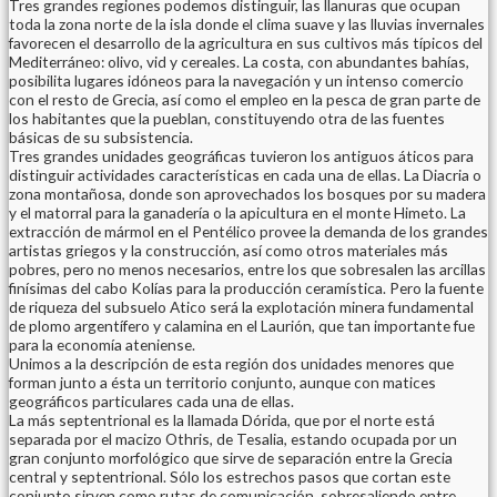
Tres grandes regiones podemos distinguir, las llanuras que ocupan
toda la zona norte de la isla donde el clima suave y las lluvias invernales
favorecen el desarrollo de la agricultura en sus cultivos más típicos del
Mediterráneo: olivo, vid y cereales. La costa, con abundantes bahías,
posibilita lugares idóneos para la navegación y un intenso comercio
con el resto de Grecia, así como el empleo en la pesca de gran parte de
los habitantes que la pueblan, constituyendo otra de las fuentes
básicas de su subsistencia.
Tres grandes unidades geográficas tuvieron los antiguos áticos para
distinguir actividades características en cada una de ellas. La Diacria o
zona montañosa, donde son aprovechados los bosques por su madera
y el matorral para la ganadería o la apicultura en el monte Himeto. La
extracción de mármol en el Pentélico provee la demanda de los grandes
artistas griegos y la construcción, así como otros materiales más
pobres, pero no menos necesarios, entre los que sobresalen las arcillas
finísimas del cabo Kolías para la producción ceramística. Pero la fuente
de riqueza del subsuelo Atico será la explotación minera fundamental
de plomo argentífero y calamina en el Laurión, que tan importante fue
para la economía ateniense.
Unimos a la descripción de esta región dos unidades menores que
forman junto a ésta un territorio conjunto, aunque con matices
geográficos particulares cada una de ellas.
La más septentrional es la llamada Dórida, que por el norte está
separada por el macizo Othris, de Tesalia, estando ocupada por un
gran conjunto morfológico que sirve de separación entre la Grecia
central y septentrional. Sólo los estrechos pasos que cortan este
conjunto sirven como rutas de comunicación, sobresaliendo entre