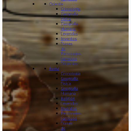
Oriente
Cronología
Geografía
Física
Geografía
Humana
Leyendas
Inventos
Frases
de
Personajes
Famosos
Dinastias
Roma
Cronología
Geografía
Física
Geografía
Humana
Religión
Leyendas
Inventos
Personajes
Famosos
Frases
de