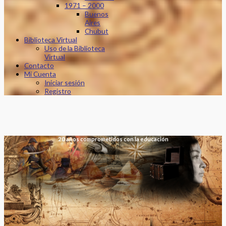
1971 – 2000
Buenos
Aires
Chubut
Biblioteca Virtual
Uso de la Biblioteca
Virtual
Contacto
Mi Cuenta
Iniciar sesión
Registro
20 años comprometidos con la educación