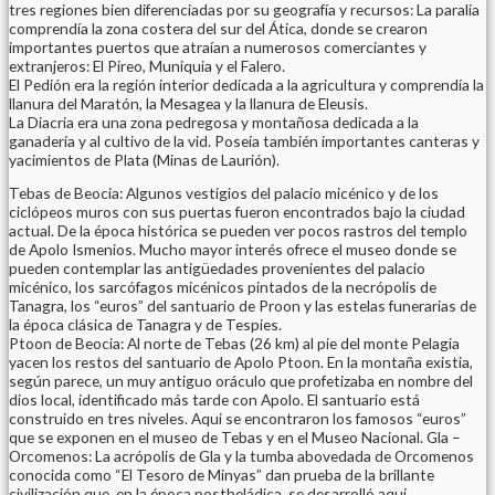
tres regiones bien diferenciadas por su geografía y recursos: La paralia
comprendía la zona costera del sur del Ática, donde se crearon
importantes puertos que atraían a numerosos comerciantes y
extranjeros: El Pireo, Muniquia y el Falero.
El Pedión era la región interior dedicada a la agricultura y comprendía la
llanura del Maratón, la Mesagea y la llanura de Eleusis.
La Diacria era una zona pedregosa y montañosa dedicada a la
ganadería y al cultivo de la vid. Poseía también importantes canteras y
yacimientos de Plata (Minas de Laurión).
Tebas de Beocia: Algunos vestigios del palacio micénico y de los
ciclópeos muros con sus puertas fueron encontrados bajo la ciudad
actual. De la época histórica se pueden ver pocos rastros del templo
de Apolo Ismenios. Mucho mayor interés ofrece el museo donde se
pueden contemplar las antigüedades provenientes del palacio
micénico, los sarcófagos micénicos pintados de la necrópolis de
Tanagra, los “euros” del santuario de Proon y las estelas funerarias de
la época clásica de Tanagra y de Tespies.
Ptoon de Beocia: Al norte de Tebas (26 km) al pie del monte Pelagia
yacen los restos del santuario de Apolo Ptoon. En la montaña existia,
según parece, un muy antiguo oráculo que profetizaba en nombre del
dios local, identificado más tarde con Apolo. El santuario está
construido en tres niveles. Aqui se encontraron los famosos “euros”
que se exponen en el museo de Tebas y en el Museo Nacional. Gla –
Orcomenos: La acrópolis de Gla y la tumba abovedada de Orcomenos
conocida como “El Tesoro de Minyas” dan prueba de la brillante
civilización que, en la época postheládica, se desarrolló aquí.