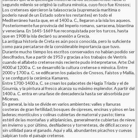
segundo milenio se originó la cultura minoica, cuyo foco fue Knosos;
Los cretenses ejercieron la talasocracia (supremacía marítima o
poderío naval de un Estado sobre los restantes) en todo el
Mediterráneo hasta que, en el 1400 a. C., llegaron a la isla los aqueos.
Posteriormente fue provincia del Imperio romano, sarracena, bizantina
y veneciana. En 1645-1669 fue reconquistada por los turcos, hasta
que en 1908 la isla declaró su anexión a Grecia.
La antigua historia de Creta es aún poco conocida, pero lo suficiente
como para percatarse de la considerable importancia que tuvo.
Durante mucho tiempo los escritos conservados no habían podido ser
descifrados, fue a partir de 1953 y gracias a los trabajos de Ventris
cuando el alfabeto cretense más reciente pudo interpretarse. Arte: Del
4000 al 1200 a. C. se desarrolló la cultura cretense o minoica. Entre
2000 y 1700 a. C. se edificaron los palacios de Cnosos, Faistos y Mallia,
y se configuró la cerámica Kamares.
Entre 1700-1400 a. C. se crean los palacetes de Hagia Triada y el de
Gournia, y la pintura al fresco alcanza su máximo esplendor. A partir del
1400 a. C. entra en una fase de deecadencia hasta ser absorbida por
Micenas.
En general, la isla se divide en varios ambientes: valles y llanuras
costeras de gran fertilidad; bosques de cipreses, encinas y pinos en las
laderas; montículos y colinas cubiertas de matorral y pasto; tierra
estéril de las montañas y altiplanicies, generalmente cubiertas de nieve
en invierno y, por último, desfiladeros y torrenteras, de difícil acceso y
sin utilidad para el ganado. Aquí y allá, abundantes picachos y cuevas
salpican todo el paisaje cretense.