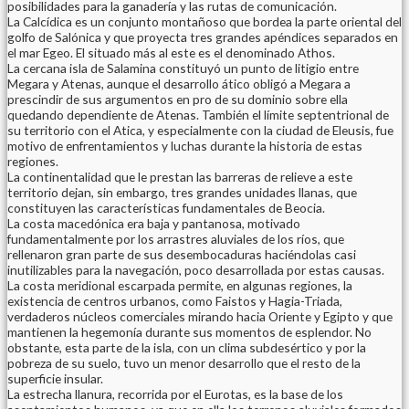
posibilidades para la ganadería y las rutas de comunicación.
La Calcídica es un conjunto montañoso que bordea la parte oriental del
golfo de Salónica y que proyecta tres grandes apéndices separados en
el mar Egeo. El situado más al este es el denominado Athos.
La cercana isla de Salamina constituyó un punto de litigio entre
Megara y Atenas, aunque el desarrollo ático obligó a Megara a
prescindir de sus argumentos en pro de su dominio sobre ella
quedando dependiente de Atenas. También el límite septentrional de
su territorio con el Atica, y especialmente con la ciudad de Eleusis, fue
motivo de enfrentamientos y luchas durante la historia de estas
regiones.
La continentalidad que le prestan las barreras de relieve a este
territorio dejan, sin embargo, tres grandes unidades llanas, que
constituyen las características fundamentales de Beocia.
La costa macedónica era baja y pantanosa, motivado
fundamentalmente por los arrastres aluviales de los ríos, que
rellenaron gran parte de sus desembocaduras haciéndolas casi
inutilizables para la navegación, poco desarrollada por estas causas.
La costa meridional escarpada permite, en algunas regiones, la
existencia de centros urbanos, como Faistos y Hagia-Triada,
verdaderos núcleos comerciales mirando hacia Oriente y Egipto y que
mantienen la hegemonía durante sus momentos de esplendor. No
obstante, esta parte de la isla, con un clima subdesértico y por la
pobreza de su suelo, tuvo un menor desarrollo que el resto de la
superficie insular.
La estrecha llanura, recorrida por el Eurotas, es la base de los