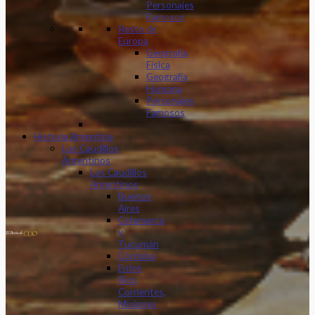
Personajes
Famosos
Resto de
Europa
Geografía
Física
Geografía
Humana
Personajes
Famosos
Historia Argentina
Los Caudillos
Argentinos
Los Caudillos
Argentinos
Buenos
Aires
Catamarca
y
Tucumán
Córdoba
Entre
Ríos,
Corrientes,
Misiones