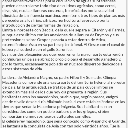
depresiones favorecidas por la circulación de aguas subterráneas
pueden desarrollarse todo tipo de cultivos agrícolas, como cereal,
olivo, vid, etc. Las llanuras costeras, beneficiadas por la suavidad
climática de la influencia marítima, permiten otros tipos de plantas más
perecederas a los fríos: cítricos, horticultura, favorecido por la
introducción de ciertas formas de irrigación.
Limita al noroeste con Beocia, de la que le separa el Citerón y el Parnés,
aunque este último con las anexiones de la llanura de Drymos y sus
pretensiones sobre Oropos pasaría a estar dentro de Atica,
extendiéndose ésta en su parte septentrional. Al Oeste con el canal de
Eubea y al sudeste con el golfo Saroníco.
Los grandes plegamientos que recorren en la mayor parte esta región
configuran un paisaje abrupto propicio para el desarrollo ganadero y,
por lo tanto, escasamente poblado en núcleos dispersos dedicados a
estos sistemas de vida.
La tierra de Alejandro Magno, su padre Filipo II y Su madre Olimpia
Macedonia comprende una vasta parte del territorio heleno, al noreste
del país. En la antigüedad, se trataba de un país cuyos límites se
extendían más allá de los que hoy día presenta la región. Sus
habitantes eran los macedonios, pueblo que, según parece, emigró
desde el valle desde el río Aliakmón hacia el este estableciéndose en las
tierras que serían la Macedonia primigenia. Sus habitantes eran
considerados como un pueblo bárbaro por los griegos, si bien
compartían numerosos rasgos culturales con ellos.
El célebre rey macedonio, que sería conocido como Alejandro el Grande,
se lanzaría a la conquista de Asia con tan solo veintidós años. Fue la