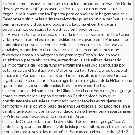
Tirinto como sus más importantes núcleos urbanos. La invasión Doria
destruye estos antiguos asentamientos y crea un nuevo centro:
Argos, que luchará contra Esparta para consolidar la hegemonía en el
Peleponeso sin que las primeras victorias puedan unir la península, que
permanecerá dividida, pero ocupando Laconia el centro de una
poderosa liga, con carácter de dirección hegemónica.
La Hoya de Queronea queda separada del curso superior del río Cefiso
y de la Fócida por el estrecho desfiladero excavado en el Parnaso, que
comunica el curso alto con el medio. Este recorre tierras limosas y
aluviales, permitiendo el cultivo cerealístico en condiciones muy
favorables hasta las márgenes del gran lago Copais, rico en aves
acuáticas y pesca abundante, estando en la actualidad desecado.
La importancia de Fócida fundamentalmente estuvo acentuada por
estar situado el Santuario de Delfos en su territorio. Delfos ocupó el
macizo del Parnaso, una de las unidades más altas del relieve Griego,
significando su culto no sólo un aglutinante religioso de la Hélade, sino
que incluso tuvo sus influencias fuera de este contexto.
La importancia del santuario de Olimpia en el contexto religioso griego,
como centro de los juegos deportivos Panhelénicos, hizo que
continuamente estuviese dominado por potencias extranjeras su
territorio y así el control pasó de manos Argólidas a los Laconios, en el
cambio que ocurrió con la consolidación de la hegemonía espartana en
el Peloponeso después de la derrota de Argos.
La isla de Creta destaca por la diversidad de su medio geográfico. A
todo lo largo, una cordillera divide la isla por su mitad, con tres macizos
montañosos: al oeste las montañas Blancas con el pico Leuka (2.452