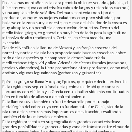
En las zonas montañosas, la caza permitía obtener venados, jabalíes, el
íbice cretense (una característica cabra de largos y retorcidos cuernos)
y una amplia serie de volátiles. Del mar se obtenía todo tipo de
productos, aunque los mejores caladeros eran poco visitados, por
hallarse en la zona sur y suroeste, en el mar de Libia, donde la costa es
muy abrupta y no permite la construcción de puertos. Dentro del
medio físico griego, en general no muy bien dotado para la agricultura
intensiva de alto rendimiento, Creta es, en cierta medida, una
excepción.
Desde el Neolítico, la llanura de Mesará y las franjas costeras del
noreste y norte de la isla han proporcionado buenas cosechas, sobre
todo de las especies que componen la denominada tríada
mediterránea: trigo, vid y olivo. Además de ciertos frutales (manzanos,
perales y almendros), la tierra proporciona otros productos, como miel,
azafrán y algunas leguminosas (garbanzos y guisantes).
Epiro en griego se llama Ήπειρος Epeiros, que quiere decir continente.
Es la región más septentrional de la península, de ahí que con sus
contactos con el istmo y la Grecia central hallan sido más continuados,
bien en función de alianza o de enfrentamiento.
Esta llanura tuvo también un fuerte desarrollo por el trabajo
metalúrgico del cobre cuyo centro fundamental fue Calcis, siendo la
isla uno de los centros más importantes de extracción, resaltando
también el de los minerales de hierro.
Esta región presenta en su geografía dos grandes características:
grandes posibilidades agropecuarias y zona de tránsito entre el mundo
griego y macedónico. La primera permite el cultivo intensivo de