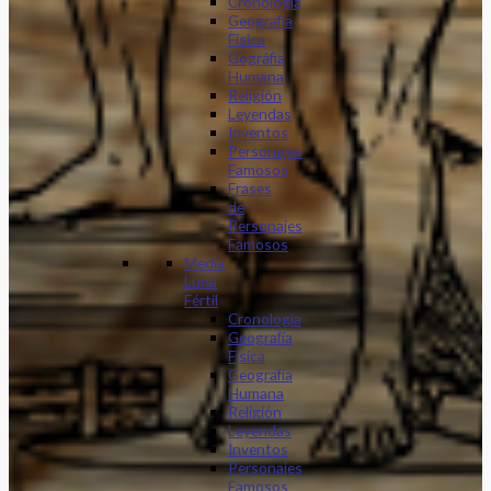
Cronología
Geografía
Física
Gográfia
Humana
Religión
Leyendas
Inventos
Personajes
Famosos
Frases
de
Personajes
Famosos
Media
Luna
Fértil
Cronología
Geografía
Física
Geografía
Humana
Religión
Leyendas
Inventos
Personajes
Famosos