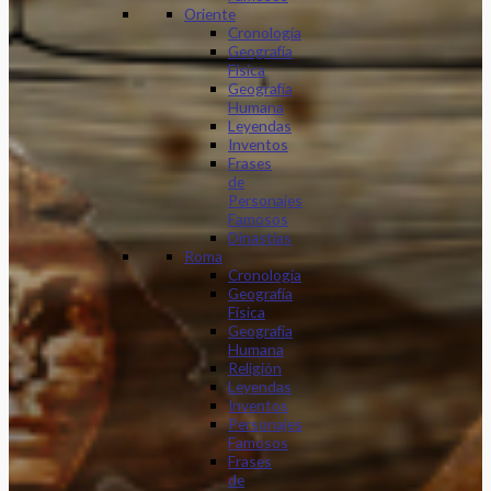
Oriente
Cronología
Geografía
Física
Geografía
Humana
Leyendas
Inventos
Frases
de
Personajes
Famosos
Dinastias
Roma
Cronología
Geografía
Física
Geografía
Humana
Religión
Leyendas
Inventos
Personajes
Famosos
Frases
de