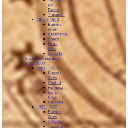
del
Estero
Tucumán
1852 – 1880
Buenos
Aires
Catamarca
Chaco
Entre
Ríos
Santa Fe
Sucesos Argentino
1881-2000
1881 – 1930
Buenos
Aires
Chubut
Formosa
Santa
Cruz
Santa Fe
1931- 1970
Buenos
Aires
Córdoba
Tucumán