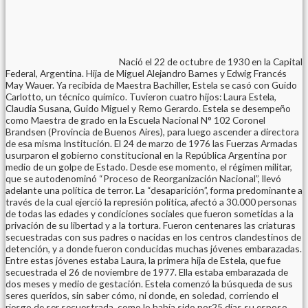
Nació el 22 de octubre de 1930 en la Capital
Federal, Argentina. Hija de Miguel Alejandro Barnes y Edwig Francés
May Wauer. Ya recibida de Maestra Bachiller, Estela se casó con Guido
Carlotto, un técnico químico. Tuvieron cuatro hijos: Laura Estela,
Claudia Susana, Guido Miguel y Remo Gerardo. Estela se desempeño
como Maestra de grado en la Escuela Nacional N° 102 Coronel
Brandsen (Provincia de Buenos Aires), para luego ascender a directora
de esa misma Institución. El 24 de marzo de 1976 las Fuerzas Armadas
usurparon el gobierno constitucional en la República Argentina por
medio de un golpe de Estado. Desde ese momento, el régimen militar,
que se autodenominó “Proceso de Reorganización Nacional”, llevó
adelante una política de terror. La “desaparición”, forma predominante a
través de la cual ejerció la represión política, afectó a 30.000 personas
de todas las edades y condiciones sociales que fueron sometidas a la
privación de su libertad y a la tortura. Fueron centenares las criaturas
secuestradas con sus padres o nacidas en los centros clandestinos de
detención, y a donde fueron conducidas muchas jóvenes embarazadas.
Entre estas jóvenes estaba Laura, la primera hija de Estela, que fue
secuestrada el 26 de noviembre de 1977. Ella estaba embarazada de
dos meses y medio de gestación. Estela comenzó la búsqueda de sus
seres queridos, sin saber cómo, ni donde, en soledad, corriendo el
riesgo de ser secuestrada, como lo había sido por25 días su esposo