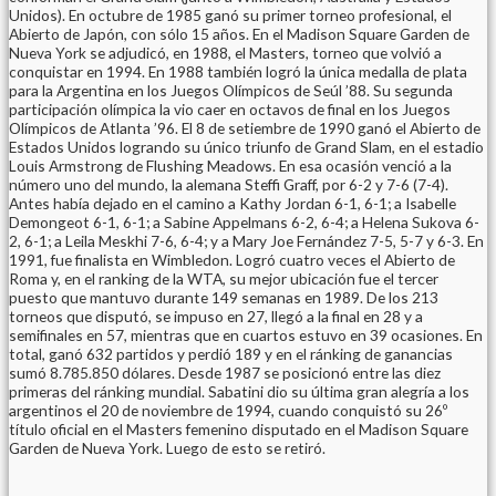
Unidos). En octubre de 1985 ganó su primer torneo profesional, el
Abierto de Japón, con sólo 15 años. En el Madison Square Garden de
Nueva York se adjudicó, en 1988, el Masters, torneo que volvió a
conquistar en 1994. En 1988 también logró la única medalla de plata
para la Argentina en los Juegos Olímpicos de Seúl ’88. Su segunda
participación olímpica la vio caer en octavos de final en los Juegos
Olímpicos de Atlanta ’96. El 8 de setiembre de 1990 ganó el Abierto de
Estados Unidos logrando su único triunfo de Grand Slam, en el estadio
Louis Armstrong de Flushing Meadows. En esa ocasión venció a la
número uno del mundo, la alemana Steffi Graff, por 6-2 y 7-6 (7-4).
Antes había dejado en el camino a Kathy Jordan 6-1, 6-1; a Isabelle
Demongeot 6-1, 6-1; a Sabine Appelmans 6-2, 6-4; a Helena Sukova 6-
2, 6-1; a Leila Meskhi 7-6, 6-4; y a Mary Joe Fernández 7-5, 5-7 y 6-3. En
1991, fue finalista en Wimbledon. Logró cuatro veces el Abierto de
Roma y, en el ranking de la WTA, su mejor ubicación fue el tercer
puesto que mantuvo durante 149 semanas en 1989. De los 213
torneos que disputó, se impuso en 27, llegó a la final en 28 y a
semifinales en 57, mientras que en cuartos estuvo en 39 ocasiones. En
total, ganó 632 partidos y perdió 189 y en el ránking de ganancias
sumó 8.785.850 dólares. Desde 1987 se posicionó entre las diez
primeras del ránking mundial. Sabatini dio su última gran alegría a los
argentinos el 20 de noviembre de 1994, cuando conquistó su 26º
título oficial en el Masters femenino disputado en el Madison Square
Garden de Nueva York. Luego de esto se retiró.