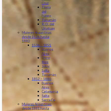
Cruz
Tierra
del
Fuego
Tucumán
R. O. del
Uruguay
Mujeres Argentinas
desde 1536 hasta
1880
1536 – 1851
Buenos
Aires
Entre
Ríos
Jujuy
Salta
Tucumán
1852 – 1880
Buenos
Aires
Catamarca
Salta
Santa Fe
Mujeres Argentinas
desde 1881 hasta