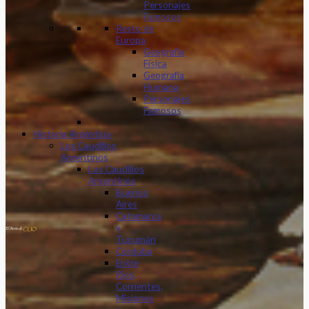
Personajes
Famosos
Resto de
Europa
Geografía
Física
Geografía
Humana
Personajes
Famosos
Historia Argentina
Los Caudillos
Argentinos
Los Caudillos
Argentinos
Buenos
Aires
Catamarca
y
Tucumán
Córdoba
Entre
Ríos,
Corrientes,
Misiones