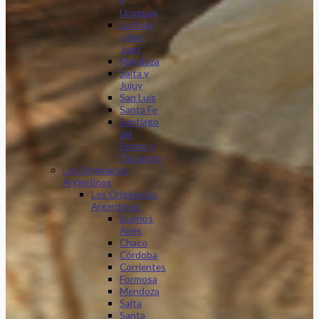
y
Uruguay
La Rioja
y San
Juan
Mendoza
Salta y
Jujuy
San Luis
Santa Fe
Santiago
del
Estero y
Tucumán
Los Originarios
Argentinos
Los Originarios
Argentinos
Buenos
Aires
Chaco
Córdoba
Corrientes
Formosa
Mendoza
Salta
Santa