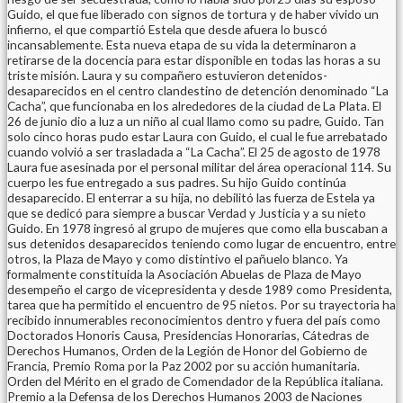
Guido, el que fue liberado con signos de tortura y de haber vivido un
infierno, el que compartió Estela que desde afuera lo buscó
incansablemente. Esta nueva etapa de su vida la determinaron a
retirarse de la docencia para estar disponible en todas las horas a su
triste misión. Laura y su compañero estuvieron detenidos-
desaparecidos en el centro clandestino de detención denominado “La
Cacha”, que funcionaba en los alrededores de la ciudad de La Plata. El
26 de junio dio a luz a un niño al cual llamo como su padre, Guido. Tan
solo cinco horas pudo estar Laura con Guido, el cual le fue arrebatado
cuando volvió a ser trasladada a “La Cacha”. El 25 de agosto de 1978
Laura fue asesinada por el personal militar del área operacional 114. Su
cuerpo les fue entregado a sus padres. Su hijo Guido continúa
desaparecido. El enterrar a su hija, no debilitó las fuerza de Estela ya
que se dedicó para siempre a buscar Verdad y Justicia y a su nieto
Guido. En 1978 ingresó al grupo de mujeres que como ella buscaban a
sus detenidos desaparecidos teniendo como lugar de encuentro, entre
otros, la Plaza de Mayo y como distintivo el pañuelo blanco. Ya
formalmente constituida la Asociación Abuelas de Plaza de Mayo
desempeño el cargo de vicepresidenta y desde 1989 como Presidenta,
tarea que ha permitido el encuentro de 95 nietos. Por su trayectoria ha
recibido innumerables reconocimientos dentro y fuera del país como
Doctorados Honoris Causa, Presidencias Honorarias, Cátedras de
Derechos Humanos, Orden de la Legión de Honor del Gobierno de
Francia, Premio Roma por la Paz 2002 por su acción humanitaria.
Orden del Mérito en el grado de Comendador de la República italiana.
Premio a la Defensa de los Derechos Humanos 2003 de Naciones