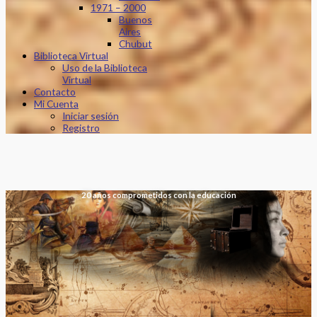
1971 – 2000
Buenos
Aires
Chubut
Biblioteca Virtual
Uso de la Biblioteca
Virtual
Contacto
Mi Cuenta
Iniciar sesión
Registro
20 años comprometidos con la educación