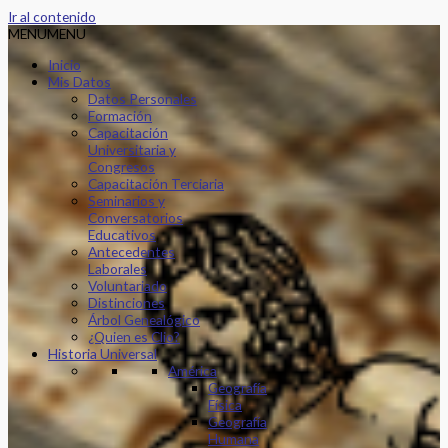
Ir al contenido
MENU
MENU
Inicio
Mis Datos
Datos Personales
Formación
Capacitación
Universitaria y
Congresos
Capacitación Terciaria
Seminarios y
Conversatorios
Educativos
Antecedentes
Laborales
Voluntariado
Distinciones
Árbol Genealógico
¿Quien es Clio?
Historia Universal
América
Geografía
Física
Geografía
Humana