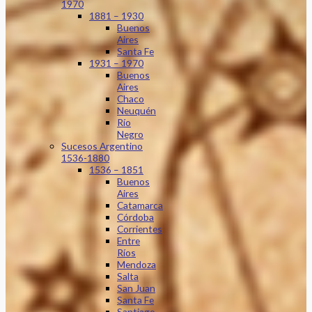
1970
1881 – 1930
Buenos
Aires
Santa Fe
1931 – 1970
Buenos
Aires
Chaco
Neuquén
Río
Negro
Sucesos Argentino
1536-1880
1536 – 1851
Buenos
Aires
Catamarca
Córdoba
Corrientes
Entre
Ríos
Mendoza
Salta
San Juan
Santa Fe
Santiago