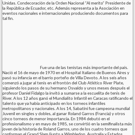
Unidas. Condecoración de la Orden Nacional “Al merito” Presidente de
la República de Ecuador, etc. Además representa a la Asociación en
eventos nacionales e internacionales produciendo documentos para
tal fin.
Fue una de las tenistas más importante del país.
Nació el 16 de mayo de 1970 en el Hospital Italiano de Buenos Aires y
pasó su infancia en el barrio porteño de Villa Devoto. A los seis años
comenzó a jugar al tenis en el frontón del Club Atlético River Plate,
siguiendo los pasos de su hermano Osvaldo y unos meses después el
profesor Daniel Fidalgo la invitó a sumarse a la escuelita de tenis de
River. A los 12 años ganó el Mundialito Infantil en Caracas ratificando el
talento que ya había anticipado en los torneos infantiles
metropolitanos y nacionales. A los 14, Sabatini fue campeona mundial
Juvenil en singles y dobles, al ganar Roland Garros (Francia) y otros
cinco torneos de menor importancia. En 1984 debutó en el
profesionalismo y en mayo de 1985, se convirtió en la semifinalista más
joven de la historia de Roland Garros, uno de los cuatro torneos que
conforman el Grand Slam (junto a Wimbledon, Australia y Estados