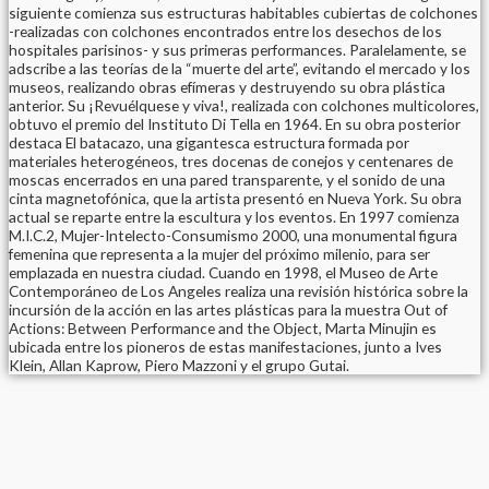
siguiente comienza sus estructuras habitables cubiertas de colchones
-realizadas con colchones encontrados entre los desechos de los
hospitales parisinos- y sus primeras performances. Paralelamente, se
adscribe a las teorías de la “muerte del arte”, evitando el mercado y los
museos, realizando obras efímeras y destruyendo su obra plástica
anterior. Su ¡Revuélquese y viva!, realizada con colchones multicolores,
obtuvo el premio del Instituto Di Tella en 1964. En su obra posterior
destaca El batacazo, una gigantesca estructura formada por
materiales heterogéneos, tres docenas de conejos y centenares de
moscas encerrados en una pared transparente, y el sonido de una
cinta magnetofónica, que la artista presentó en Nueva York. Su obra
actual se reparte entre la escultura y los eventos. En 1997 comienza
M.I.C.2, Mujer-Intelecto-Consumismo 2000, una monumental figura
femenina que representa a la mujer del próximo milenio, para ser
emplazada en nuestra ciudad. Cuando en 1998, el Museo de Arte
Contemporáneo de Los Angeles realiza una revisión histórica sobre la
incursión de la acción en las artes plásticas para la muestra Out of
Actions: Between Performance and the Object, Marta Minujin es
ubicada entre los pioneros de estas manifestaciones, junto a Ives
Klein, Allan Kaprow, Piero Mazzoni y el grupo Gutai.