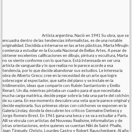
Artista argentina. Nació en 1941 Su obra, que se
encuadra dentro de las tendencias informalistas, es de una notable
originalidad. Decidida a internarse en las artes plásticas, Marta Minujin
comienza a estudiar en la Escuela Nacional de Bellas Artes. A pesar de
obtener excelentes calificaciones en dibujo, pintura y escultura, Marta
no se siente conforme con lo que hace. Está interesada en ser una
artista de vanguardia y lo que realiza no le parece acorde a esa
tendencia, por lo que decide abandonar sus estudios. Le interesa la
obra de Alberto Greco; cree en la necesidad de un arte que logre
sobrecoger al espectador, que salte del plano y se instale en la
tridimensión, ideas que comparte con Rubén Santantonín y Emilio
Renart. Un día, mientras pintaba un cuadro para el que necesitaba
mucha carga matérica, decide pegar sobre la tela una parte del colchón
de su cama. En ese momento descubre una veta que le parece original y
decide explorarla. Sus primeras obras con colchones se exponen en la
Galería Lirolay, donde la descubren los críticos Germaine Derbecq y
Jorge Romero Brest. En 1961 gana una beca y se va a estudiar a Paris.
Allí se vincula con artistas del Nouveau Realisme, informalistas y de
otras orientaciones, entre quienes se cuentan Niki de Saint-Phalle,
Jean Tinguely, Christo, Lourdes Castro y Robert Rauschenberg. Al año