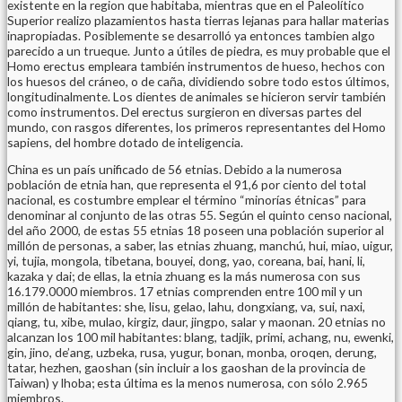
existente en la region que habitaba, mientras que en el Paleolítico
Superior realizo plazamientos hasta tierras lejanas para hallar materias
inapropiadas. Posiblemente se desarrolló ya entonces tambien algo
parecido a un trueque. Junto a útiles de piedra, es muy probable que el
Homo erectus empleara también instrumentos de hueso, hechos con
los huesos del cráneo, o de caña, dividiendo sobre todo estos últimos,
longitudinalmente. Los dientes de animales se hicieron servir también
como instrumentos. Del erectus surgieron en diversas partes del
mundo, con rasgos diferentes, los primeros representantes del Homo
sapiens, del hombre dotado de inteligencia.
China es un país unificado de 56 etnias. Debido a la numerosa
población de etnia han, que representa el 91,6 por ciento del total
nacional, es costumbre emplear el término “minorías étnicas” para
denominar al conjunto de las otras 55. Según el quinto censo nacional,
del año 2000, de estas 55 etnias 18 poseen una población superior al
millón de personas, a saber, las etnias zhuang, manchú, hui, miao, uigur,
yi, tujia, mongola, tibetana, bouyei, dong, yao, coreana, bai, hani, li,
kazaka y dai; de ellas, la etnia zhuang es la más numerosa con sus
16.179.0000 miembros. 17 etnias comprenden entre 100 mil y un
millón de habitantes: she, lisu, gelao, lahu, dongxiang, va, sui, naxi,
qiang, tu, xibe, mulao, kirgiz, daur, jingpo, salar y maonan. 20 etnias no
alcanzan los 100 mil habitantes: blang, tadjik, primi, achang, nu, ewenki,
gin, jino, de’ang, uzbeka, rusa, yugur, bonan, monba, oroqen, derung,
tatar, hezhen, gaoshan (sin incluir a los gaoshan de la provincia de
Taiwan) y lhoba; esta última es la menos numerosa, con sólo 2.965
miembros.