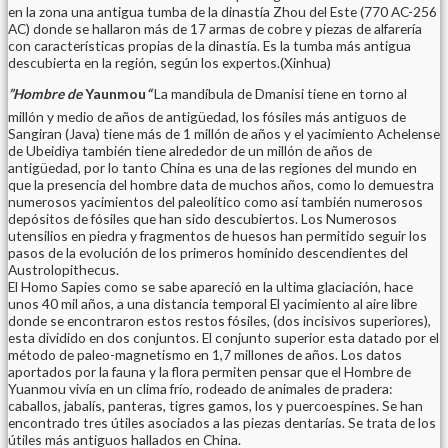
en la zona una antigua tumba de la dinastía Zhou del Este (770 AC-256
AC) donde se hallaron más de 17 armas de cobre y piezas de alfarería
con características propias de la dinastía. Es la tumba más antigua
descubierta en la región, según los expertos.(Xinhua)
”Hombre de
Yaunmou
“
La mandíbula de Dmanisi tiene en torno al
millón y medio de años de antigüedad, los fósiles más antiguos de
Sangiran (Java) tiene más de 1 millón de años y el yacimiento Achelense
de Ubeidiya también tiene alrededor de un millón de años de
antigüedad, por lo tanto China es una de las regiones del mundo en
que la presencia del hombre data de muchos años, como lo demuestra
numerosos yacimientos del paleolítico como así también numerosos
depósitos de fósiles que han sido descubiertos. Los Numerosos
utensilios en piedra y fragmentos de huesos han permitido seguir los
pasos de la evolución de los primeros homínido descendientes del
Austrolopithecus.
El Homo Sapies como se sabe apareció en la ultima glaciación, hace
unos 40 mil años, a una distancia temporal El yacimiento al aire libre
donde se encontraron estos restos fósiles, (dos incisivos superiores),
esta dividido en dos conjuntos. El conjunto superior esta datado por el
método de paleo-magnetismo en 1,7 millones de años. Los datos
aportados por la fauna y la flora permiten pensar que el Hombre de
Yuanmou vivía en un clima frío, rodeado de animales de pradera:
caballos, jabalís, panteras, tigres gamos, los y puercoespines. Se han
encontrado tres útiles asociados a las piezas dentarías. Se trata de los
útiles más antiguos hallados en China.