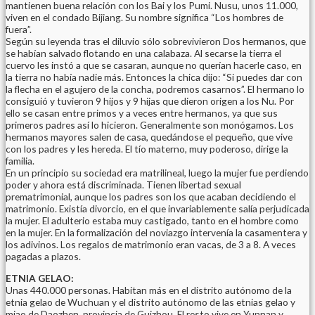
mantienen buena relación con los Bai y los Pumi. Nusu, unos 11.000,
viven en el condado Bijiang. Su nombre significa “Los hombres de
fuera”.
Según su leyenda tras el diluvio sólo sobrevivieron Dos hermanos, que
se habían salvado flotando en una calabaza. Al secarse la tierra el
cuervo les instó a que se casaran, aunque no querían hacerle caso, en
la tierra no había nadie más. Entonces la chica dijo: “Si puedes dar con
la flecha en el agujero de la concha, podremos casarnos”. El hermano lo
consiguió y tuvieron 9 hijos y 9 hijas que dieron origen a los Nu. Por
ello se casan entre primos y a veces entre hermanos, ya que sus
primeros padres así lo hicieron. Generalmente son monógamos. Los
hermanos mayores salen de casa, quedándose el pequeño, que vive
con los padres y les hereda. El tío materno, muy poderoso, dirige la
familia.
En un principio su sociedad era matrilineal, luego la mujer fue perdiendo
poder y ahora está discriminada. Tienen libertad sexual
prematrimonial, aunque los padres son los que acaban decidiendo el
matrimonio. Existía divorcio, en el que invariablemente salía perjudicada
la mujer. El adulterio estaba muy castigado, tanto en el hombre como
en la mujer. En la formalización del noviazgo intervenía la casamentera y
los adivinos. Los regalos de matrimonio eran vacas, de 3 a 8. A veces
pagadas a plazos.
ETNIA GELAO:
Unas 440.000 personas. Habitan más en el distrito autónomo de la
etnia gelao de Wuchuan y el distrito autónomo de las etnias gelao y
miao de Daozhen, provincia de Guizhou. El resto vive en Yunnan y