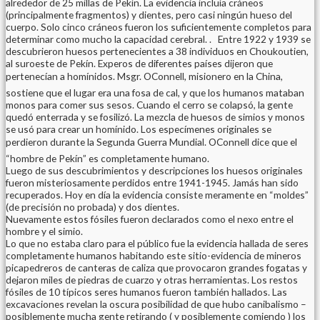
alrededor de 25 millas de Pekín. La evidencia incluía cráneos
(principalmente fragmentos) y dientes, pero casi ningún hueso del
cuerpo. Solo cinco cráneos fueron los suficientemente completos para
determinar como mucho la capacidad cerebral. . Entre 1922 y 1939 se
descubrieron huesos pertenecientes a 38 individuos en Choukoutien,
al suroeste de Pekín. Experos de diferentes países dijeron que
pertenecían a homínidos. Msgr. OConnell, misionero en la China,
sostiene que el lugar era una fosa de cal, y que los humanos mataban
monos para comer sus sesos. Cuando el cerro se colapsó, la gente
quedó enterrada y se fosilizó. La mezcla de huesos de simios y monos
se usó para crear un homínido. Los especímenes originales se
perdieron durante la Segunda Guerra Mundial. OConnell dice que el
“hombre de Pekín” es completamente humano.
Luego de sus descubrimientos y descripciones los huesos originales
fueron misteriosamente perdidos entre 1941-1945. Jamás han sido
recuperados. Hoy en día la evidencia consiste meramente en “moldes”
(de precisión no probada) y dos dientes.
Nuevamente estos fósiles fueron declarados como el nexo entre el
hombre y el simio.
Lo que no estaba claro para el público fue la evidencia hallada de seres
completamente humanos habitando este sitio-evidencia de mineros
picapedreros de canteras de caliza que provocaron grandes fogatas y
dejaron miles de piedras de cuarzo y otras herramientas. Los restos
fósiles de 10 típicos seres humanos fueron también hallados. Las
excavaciones revelan la oscura posibilidad de que hubo canibalismo –
posiblemente mucha gente retirando ( y posiblemente comiendo ) los