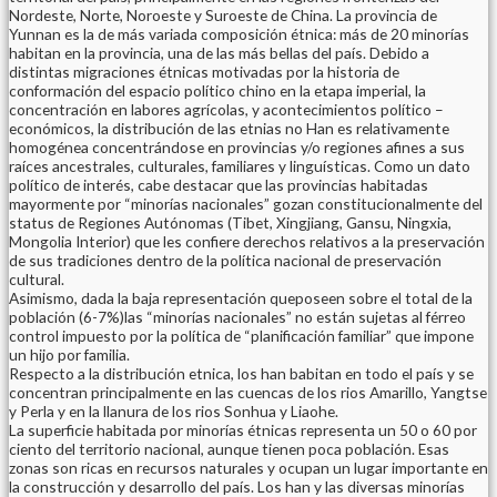
Nordeste, Norte, Noroeste y Suroeste de China. La provincia de
Yunnan es la de más variada composición étnica: más de 20 minorías
habitan en la provincia, una de las más bellas del país. Debido a
distintas migraciones étnicas motivadas por la historia de
conformación del espacio político chino en la etapa imperial, la
concentración en labores agrícolas, y acontecimientos político –
económicos, la distribución de las etnias no Han es relativamente
homogénea concentrándose en provincias y/o regiones afines a sus
raíces ancestrales, culturales, familiares y linguísticas. Como un dato
político de interés, cabe destacar que las provincias habitadas
mayormente por “minorías nacionales” gozan constitucionalmente del
status de Regiones Autónomas (Tibet, Xingjiang, Gansu, Ningxia,
Mongolia Interior) que les confiere derechos relativos a la preservación
de sus tradiciones dentro de la política nacional de preservación
cultural.
Asimismo, dada la baja representación queposeen sobre el total de la
población (6-7%)las “minorías nacionales” no están sujetas al férreo
control impuesto por la política de “planificación familiar” que impone
un hijo por familia.
Respecto a la distribución etnica, los han babitan en todo el país y se
concentran principalmente en las cuencas de los rios Amarillo, Yangtse
y Perla y en la llanura de los rios Sonhua y Liaohe.
La superficie habitada por minorías étnicas representa un 50 o 60 por
ciento del territorio nacional, aunque tienen poca población. Esas
zonas son ricas en recursos naturales y ocupan un lugar importante en
la construcción y desarrollo del país. Los han y las diversas minorías