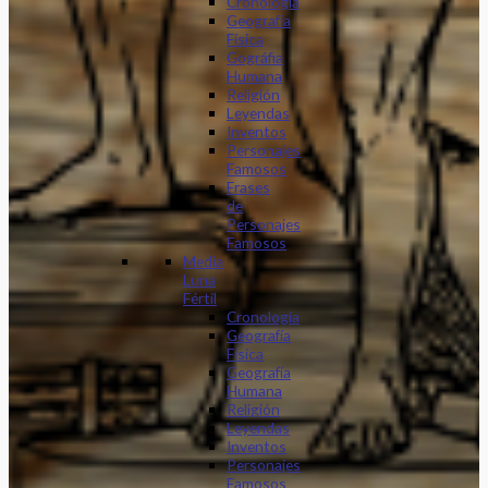
Cronología
Geografía
Física
Gográfia
Humana
Religión
Leyendas
Inventos
Personajes
Famosos
Frases
de
Personajes
Famosos
Media
Luna
Fértil
Cronología
Geografía
Física
Geografía
Humana
Religión
Leyendas
Inventos
Personajes
Famosos