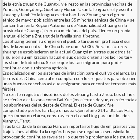
de la etnia zhuang de Guangxi, y el resto en las provincias vecinas de
Yunnan, Guangdong, Guizhou y Hunan. Usan la lengua orol y escrita
zhuang y también la lengua escrita han. Los Zhuang son el grupo
étnico de mayor población entre las 55 minorías étnicas de China y se
concentran en la Región Autónoma de Nacionalidad Zhuang en la
provincia de Guangxi, frontera meridional del país. Tienen un propia
lengua: el idioma Zhuang,de la familia sino-tibetano.
Los zhuang tienen su origen en el pueblo tai que emigró hacia el sur
desde la zona central de China hace unos 5.000 años. Los futuros
zhuang se establecieron en la actual Guangxi mientras que otros tai
siguieron su emigración hacual el sur, dando origen a los lao, los tai y
los shan de Indochina. Se cree que los tai emigraron para poder
continuar con su sistema agrícola.
Especializados en los sistemas de irrigación para el cultivo del arroz, las
tierras de la China central no cumplían con los requisitos para obtener
unas buenas cosechas así que emigraron para encontrar terrenos más
fértiles.
No existen registros históricos de los zhuang hasta Zhou. Los chinos
se referían a esta zona como Bai-Yue (los cientos de yue, en referencia a
los aborígenes del sudeste de China). El este de Guanxi fue
conquistado por los han bajo dinastía Quin el año 214 a dC. Los Han,
que reformaron el área, construyeron el canal Ling para unir los ríos
Xiang y Lijiang.
Tras la caída de la dinastía Han, un importante flujo de emigrantes yao
trajo la inestabilidad a la región. Los yao se negaban a ser asimilados,
provocando continuas revueltas, lo que trajo problemas a los zhuang.