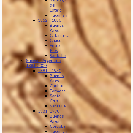
del
Estero
Tucumán
1852 – 1880
Buenos
Aires
Catamarca
Chaco
Entre
Ríos
Santa Fe
Sucesos Argentino
1881-2000
1881 – 1930
Buenos
Aires
Chubut
Formosa
Santa
Cruz
Santa Fe
1931- 1970
Buenos
Aires
Córdoba
Tucumán