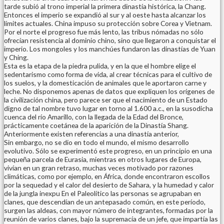
tarde subió al trono imperial la primera dinastía histórica, la Chang.
Entonces el imperio se expandió al sur y al oeste hasta alcanzar los
límites actuales. China impuso su protección sobre Corea y Vietnam.
Por el norte el progreso fue más lento, las tribus nómadas no sólo
ofrecían resistencia al dominio chino, sino que llegaron a conquistar el
imperio. Los mongoles y los manchúes fundaron las dinastías de Yuan
y Ching.
Esta es la etapa de la piedra pulida, y en la que el hombre elige el
sedentarismo como forma de vida, al crear técnicas para el cultivo de
los suelos, y la domesticación de animales que le aportaron carne y
leche. No disponemos apenas de datos que expliquen los orígenes de
la civilización china, pero parece ser que el nacimiento de un Estado
digno de tal nombre tuvo lugar en torno al 1.600 a.c., en la susodicha
cuenca del río Amarillo, con la llegada de la Edad del Bronce,
prácticamente coetánea de la aparición de la Dinastía Shang.
Anteriormente existen referencias a una dinastía anterior,
Sin embargo, no se dio en todo el mundo, el mismo desarrollo
evolutivo. Sólo se experimentó este progreso, en un principio en una
pequeña parcela de Eurasia, mientras en otros lugares de Europa,
vivían en un gran retraso, muchas veces motivado por razones
climáticas, como por ejemplo, en África, donde encontraron escollos
por la sequedad y el calor del desierto de Sahara, y la humedad y calor
de la jungla inexpu En el Paleolítico las personas se agrupaban en
clanes, que descendían de un antepasado común, en este período,
surgen las aldeas, con mayor número de integrantes, formadas por la
reunión de varios clanes, bajo la supremacía de un jefe, que impartía las