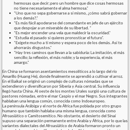
hermosas que decir; pero un hombre que dice cosas hermosas
no tiene necesariamente el alma hermosa.”
“Uno que no sepa gobernarse a sí mismo, ¿cómo sabrá gobernar
a los demás?.”
“Es más fácil apoderarse del comandante en jefe de un ejército
que despojar a un miserable de su libertad. “
“Es mejor encender una vela que maldecir la oscuridad.”
“Estudia el pasado si quieres pronosticar el futuro”.
“Exígete mucho a ti mismo y espera poco de los demás. Así te
ahorrarás disgustos.”
“Hay tres caminos que llevan a la sabiduría: La imitación, el más
sencillo; la reflexión, el más noble; y la experiencia, el más
amargo.”
En China se formaron asentamientos mesolíticos a lo largo del río
Amarillo (Huang He), donde finalmente se aprendió a cultivar el arroz.
En el Baikal se originó un complejo de culturas nómadas que se
extendieron y diversificaron por Siberia y Asia central. Su influencia
llegó hasta China. Al oeste de los montes Urales surgió una cultura de
pastores nómadas, entre el mar Caspio y el mar Negro. Sus integrantes
hablaban una lengua común, conocida como Indoeuropeo.
La península Arábiga y el norte de África fue poblada por otro grupo
humano que también hablaba una misma lengua, conocida como
Afroasiático o Camitosemítico. No obstante, el desierto del Sinaí
supuso una separación permanente entre Arabia y África, por lo que las
variantes dialectales del Afroasiático de Arabia formaron pronto un