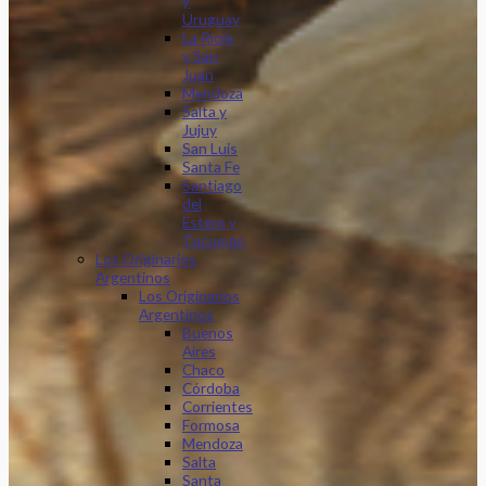
y
Uruguay
La Rioja
y San
Juan
Mendoza
Salta y
Jujuy
San Luis
Santa Fe
Santiago
del
Estero y
Tucumán
Los Originarios
Argentinos
Los Originarios
Argentinos
Buenos
Aires
Chaco
Córdoba
Corrientes
Formosa
Mendoza
Salta
Santa