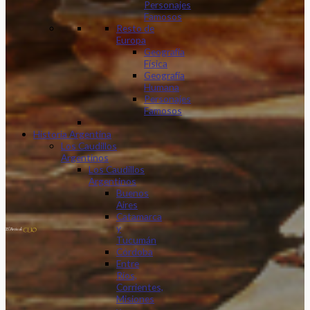
Personajes
Famosos
Resto de
Europa
Geografía
Física
Geografía
Humana
Personajes
Famosos
Historia Argentina
Los Caudillos
Argentinos
Los Caudillos
Argentinos
Buenos
Aires
Catamarca
y
Tucumán
Córdoba
Entre
Ríos,
Corrientes,
Misiones