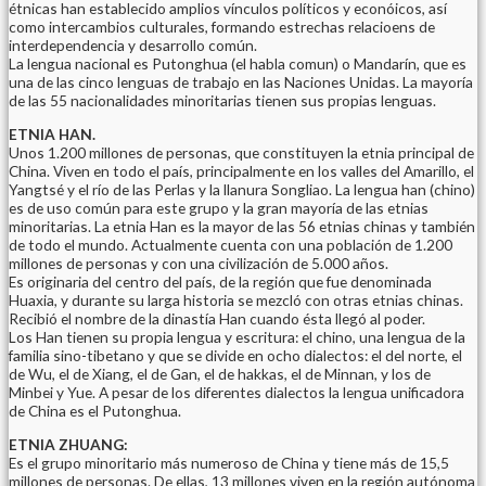
étnicas han establecido amplios vínculos políticos y econóicos, así
como intercambios culturales, formando estrechas relacioens de
interdependencia y desarrollo común.
La lengua nacional es Putonghua (el habla comun) o Mandarín, que es
una de las cinco lenguas de trabajo en las Naciones Unidas. La mayoría
de las 55 nacionalidades minoritarias tienen sus propias lenguas.
ETNIA HAN.
Unos 1.200 millones de personas, que constituyen la etnia principal de
China. Viven en todo el país, principalmente en los valles del Amarillo, el
Yangtsé y el río de las Perlas y la llanura Songliao. La lengua han (chino)
es de uso común para este grupo y la gran mayoría de las etnias
minoritarias. La etnia Han es la mayor de las 56 etnias chinas y también
de todo el mundo. Actualmente cuenta con una población de 1.200
millones de personas y con una civilización de 5.000 años.
Es originaria del centro del país, de la región que fue denominada
Huaxia, y durante su larga historia se mezcló con otras etnias chinas.
Recibió el nombre de la dinastía Han cuando ésta llegó al poder.
Los Han tienen su propia lengua y escritura: el chino, una lengua de la
familia sino-tibetano y que se divide en ocho dialectos: el del norte, el
de Wu, el de Xiang, el de Gan, el de hakkas, el de Minnan, y los de
Minbei y Yue. A pesar de los diferentes dialectos la lengua unificadora
de China es el Putonghua.
ETNIA ZHUANG:
Es el grupo minoritario más numeroso de China y tiene más de 15,5
millones de personas. De ellas, 13 millones viven en la región autónoma