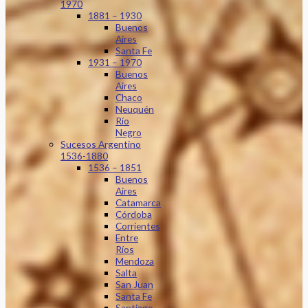
1970
1881 – 1930
Buenos
Aires
Santa Fe
1931 – 1970
Buenos
Aires
Chaco
Neuquén
Río
Negro
Sucesos Argentino
1536-1880
1536 – 1851
Buenos
Aires
Catamarca
Córdoba
Corrientes
Entre
Ríos
Mendoza
Salta
San Juan
Santa Fe
Santiago