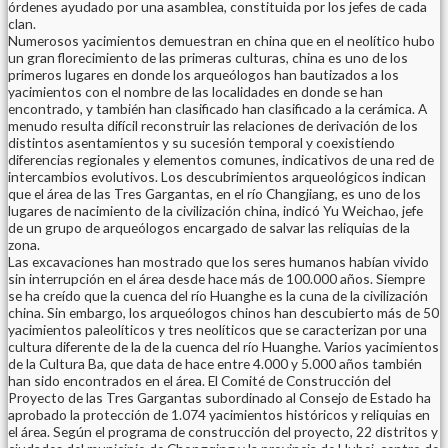
órdenes ayudado por una asamblea, constituida por los jefes de cada
clan.
Numerosos yacimientos demuestran en china que en el neolítico hubo
un gran florecimiento de las primeras culturas, china es uno de los
primeros lugares en donde los arqueólogos han bautizados a los
yacimientos con el nombre de las localidades en donde se han
encontrado, y también han clasificado han clasificado a la cerámica. A
menudo resulta difícil reconstruir las relaciones de derivación de los
distintos asentamientos y su sucesión temporal y coexistiendo
diferencias regionales y elementos comunes, indicativos de una red de
intercambios evolutivos. Los descubrimientos arqueológicos indican
que el área de las Tres Gargantas, en el río Changjiang, es uno de los
lugares de nacimiento de la civilización china, indicó Yu Weichao, jefe
de un grupo de arqueólogos encargado de salvar las reliquias de la
zona.
Las excavaciones han mostrado que los seres humanos habían vivido
sin interrupción en el área desde hace más de 100.000 años. Siempre
se ha creído que la cuenca del río Huanghe es la cuna de la civilización
china. Sin embargo, los arqueólogos chinos han descubierto más de 50
yacimientos paleolíticos y tres neolíticos que se caracterizan por una
cultura diferente de la de la cuenca del río Huanghe. Varios yacimientos
de la Cultura Ba, que data de hace entre 4.000 y 5.000 años también
han sido encontrados en el área. El Comité de Construcción del
Proyecto de las Tres Gargantas subordinado al Consejo de Estado ha
aprobado la protección de 1.074 yacimientos históricos y reliquias en
el área. Según el programa de construcción del proyecto, 22 distritos y