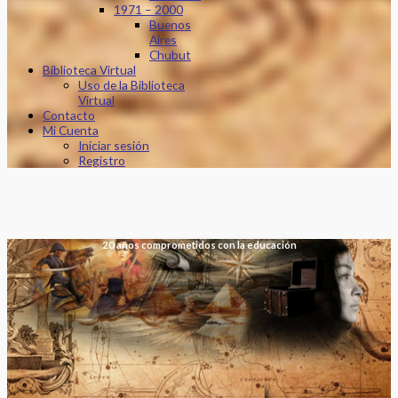
1971 – 2000
Buenos
Aires
Chubut
Biblioteca Virtual
Uso de la Biblioteca
Virtual
Contacto
Mi Cuenta
Iniciar sesión
Registro
20 años comprometidos con la educación