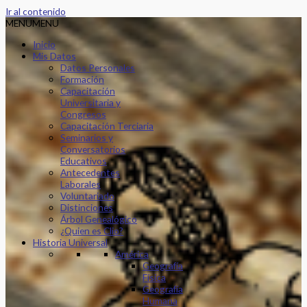
Ir al contenido
MENU
MENU
Inicio
Mis Datos
Datos Personales
Formación
Capacitación
Universitaria y
Congresos
Capacitación Terciaria
Seminarios y
Conversatorios
Educativos
Antecedentes
Laborales
Voluntariado
Distinciones
Árbol Genealógico
¿Quien es Clio?
Historia Universal
América
Geografía
Física
Geografía
Humana