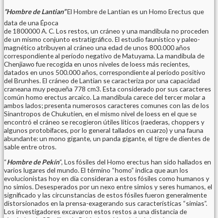
”Hombre de Lantian”
El Hombre de Lantian es un Homo Erectus que
data de una Época
de 1800000 A. C. Los restos, un cráneo y una mandíbula no proceden
de un mismo conjunto estratigráfico. El estudio faunístico y paleo-
magnético atribuyen al cráneo una edad de unos 800.000 años
correspondiente al período negativo de Matuyama. La mandíbula de
Chenjiawo fue recogida en unos niveles de loess más recientes,
datados en unos 500.000 años, correspondiente al período positivo
del Brunhes. El cráneo de Lantian se caracteriza por una capacidad
craneana muy pequeña 778 cm3. Esta considerado por sus caracteres
común homo erectus arcaico. La mandíbula carece del tercer molar a
ambos lados; presenta numerosos caracteres comunes con las de los
Sinantropos de Chukutien, en el mismo nivel de loess en el que se
encontró el cráneo se recogieron útiles líticos (raederas, choppers y
algunos protobifaces, por lo general tallados en cuarzo) y una fauna
abundante: un mono gigante, un panda gigante, el tigre de dientes de
sable entre otros.
“
Hombre de Pekín
“, Los fósiles del Homo erectus han sido hallados en
varios lugares del mundo. El término “homo” indica que aun los
evolucionistas hoy en día consideran a estos fósiles como humanos y
no simios. Desesperados por un nexo entre simios y seres humanos, el
significado y las circunstancias de estos fósiles fueron generalmente
distorsionados en la prensa-exagerando sus características “simias”.
Los investigadores excavaron estos restos a una distancia de