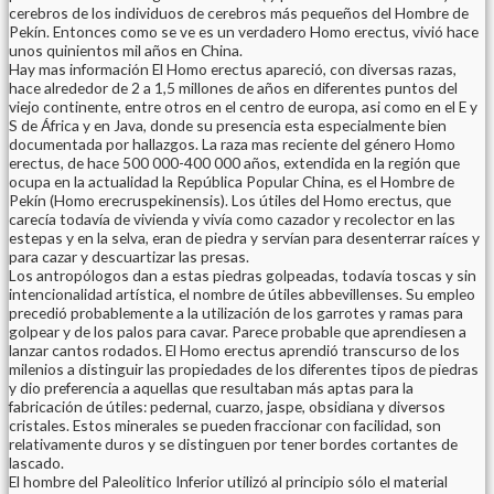
cerebros de los individuos de cerebros más pequeños del Hombre de
Pekín. Entonces como se ve es un verdadero Homo erectus, vivió hace
unos quinientos mil años en China.
Hay mas información El Homo erectus apareció, con diversas razas,
hace alrededor de 2 a 1,5 millones de años en diferentes puntos del
viejo continente, entre otros en el centro de europa, asi como en el E y
S de África y en Java, donde su presencia esta especialmente bien
documentada por hallazgos. La raza mas reciente del género Homo
erectus, de hace 500 000-400 000 años, extendida en la región que
ocupa en la actualidad la República Popular China, es el Hombre de
Pekín (Homo erecruspekinensis). Los útiles del Homo erectus, que
carecía todavía de vivienda y vivía como cazador y recolector en las
estepas y en la selva, eran de piedra y servían para desenterrar raíces y
para cazar y descuartizar las presas.
Los antropólogos dan a estas piedras golpeadas, todavía toscas y sin
intencionalidad artística, el nombre de útiles abbevillenses. Su empleo
precedió probablemente a la utilización de los garrotes y ramas para
golpear y de los palos para cavar. Parece probable que aprendiesen a
lanzar cantos rodados. El Homo erectus aprendió transcurso de los
milenios a distinguir las propiedades de los diferentes tipos de piedras
y dio preferencia a aquellas que resultaban más aptas para la
fabricación de útiles: pedernal, cuarzo, jaspe, obsidiana y diversos
cristales. Estos minerales se pueden fraccionar con facilidad, son
relativamente duros y se distinguen por tener bordes cortantes de
lascado.
El hombre del Paleolitico Inferior utilizó al principio sólo el material