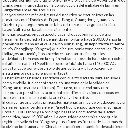
ciudades del municipio de Chongqing y la provincia de Hubei, centro de
China, serán inundados por la construcción del embalse de las Tres
Gargantas antes del año 2009.
Los yaciemintos más antiguos del neolitico se encuentran en las
provincias meridionales de Fujian, Jiangxi, Guangdong, guandxi y
Guizhou y las teguiones orientales del norte a lo largo del rio Liao.
La agricultura se basaba esencialmente
En unas excavaciones arqueológicas, el descubrimiento de una
herramienta de piedra ha permitido remontar a hace 200.000 años la
presencia humana en el valle del río Xiangjiang, un importante afluente
del río Changjiang (Yangtse) que discurre por la zona central de China.
Hallazgos arqueológicos anteriores parecían indicar que las
actividades humanas en la región habían empezado hace siete u ocho
mil años, durante el Neolítico (periodo iniciado hacia el 10.000 AC,
caracterizado por el desarrollo de agricultura y la fabricación de
instrumentos de piedra pulimentada).
La herramienta hallada, fabricada con cuarzo y afilada para ser usada
como cuchillo, fue desenterrada en una zona de la localidad de
Xiangtan (provincia de Hunan). El cuarzo, un mineral muy duro
compuesto por sílice, está presente en diferentes tipos de rocas en
todo el mundo, incluyendo la arenisca y el granito.
El cuarzo fue una de las principales materias primas de producción para
los seres humanos durante el Paleolítico, periodo que comenzó hace
unos 750.000 años y se prolongó hasta los comienzos de la edad
mesolítica, hace 15.000 años. La comunidad académica cree que la
región del valle del río Yangtse y sus afluentes fue una de las cunas de
la civilización humana en ChinaLos arqueólogos también descubrieron