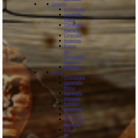
Oriente
Cronología
Geografía
Física
Geografía
Humana
Leyendas
Inventos
Frases
de
Personajes
Famosos
Dinastias
Roma
Cronología
Geografía
Física
Geografía
Humana
Religión
Leyendas
Inventos
Personajes
Famosos
Frases
de