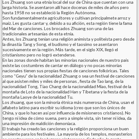
Los Zhuang son una etnia local del sur de China que cuentan con una
larga historia. Se asentaron allí hace docenas de miles de años pero
hasta 1958 no se estableció la Región Autónoma.
Son fundamentalmente agricultores y cultivan principalmete arroz y
maíz. Les gusta cantar y, debido a su afición, esta región tiene la fama
del Mar de canciones. Los brocados Zhuang son una de las
tradicionales artesanías de esta etnia.
Antes, los Zhuang tenían una religión animista y politeísta pero desde
la dinastía Tang y Song, el budismo y el taosimo se asentaron
sucesivamente en la región. Más tarde, en el siglo XIX, llegó el
cristianismo pero no logró extenderse.
En las zonas donde habitan las minorías nacionales de nuestro país
existe las costumbres de cantar en diálogo y no pocas minorías
nacionales tienen sus propias fiestas de canciones folkóricas. Tales
como “Geyu” de la nacionalidad Zhuang o sea un festival de canciones
al que asisten miles y miles de personas , fiesta de Tao lang, de la
nacionalidad Tong, Tiao Chang de la nacionalidad Miao, festival de la
montaña de Loto de la nacionalidad Han y Tíbetana y la fiesta de la
montaña Laoye de la nacionalidad Tu.
Los zhuang, que son la minoría étnica más numerosa de China, usan el
alfabeto latino para escribir su idioma (creo que son los únicos de
China, y que lo hacen así por influencia de misioneros cristianos). No
tengo ni idea de cómo suena, pero a simple vista, sin tener ni idea, da
una impresión de maldición demoníaca.
El trabajo ha creado las canciones y la religión proporciona un buen
ambiente para los festivales . La mayoría de los templos, monasterios