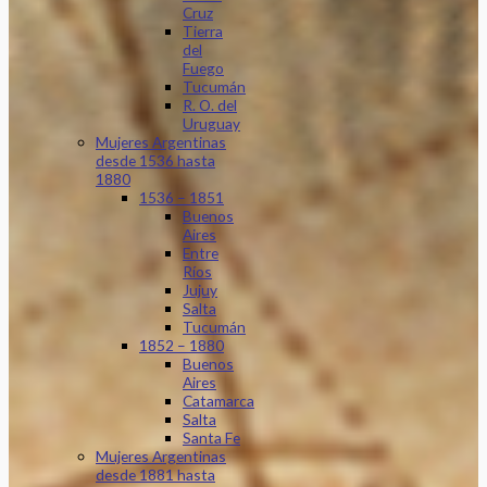
Cruz
Tierra
del
Fuego
Tucumán
R. O. del
Uruguay
Mujeres Argentinas
desde 1536 hasta
1880
1536 – 1851
Buenos
Aires
Entre
Ríos
Jujuy
Salta
Tucumán
1852 – 1880
Buenos
Aires
Catamarca
Salta
Santa Fe
Mujeres Argentinas
desde 1881 hasta