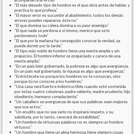
“El más elevado tipo de hombre es el que obra antes de hablar, y
practica lo que profesa.”
“El mayor error es sucumbir al abatimiento; todos los demás
errores pueden repararse, éste no.”
“El que domina su cólera domina a su peor enemigo.”
“El que nada se perdona a sí mismo, merece que se lo
perdonemos todo”
“El que por la mañana ha conseguido conocer la verdad, ya
puede dormir por la tarde.”
“El tipo más noble de hombre tiene una mente amplia y sin
prejuicios. El hombre inferior es prejuiciado y carece de una
mente amplia.”
“En un país bien gobernado, la pobreza es algo que avergüenza.
En un país mal gobernado, la riqueza es algo que avergüenza.”
“Entristécete no porque los hombres no te conozcan, sino
porque tú no conoces a los hombres.”
“Una casa será fuerte e indestructible cuando esté sostenida
por estas cuatro columnas: padre valiente, madre prudente, hijo
obediente, hermano complaciente.”
“Un caballero se avergüenza de que sus palabras sean mejores
que sus actos.”
“Un erudito que no sea serio no inspirará respeto, y su
sabiduría, por lo tanto, carecerá de estabilidad.”
“Un hombre de virtuosas palabras no es siempre un hombre
virtuoso.”
“Un hombre que tiene un alma hermosa tiene siempre cosas