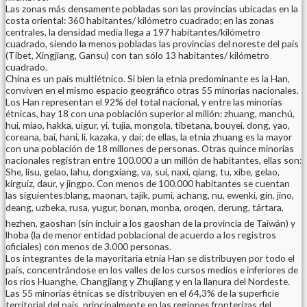
Las zonas más densamente pobladas son las provincias ubicadas en la
costa oriental: 360 habitantes/ kilómetro cuadrado; en las zonas
centrales, la densidad media llega a 197 habitantes/kilómetro
cuadrado, siendo la menos pobladas las provincias del noreste del país
(Tibet, Xingjiang, Gansu) con tan sólo 13 habitantes/ kilómetro
cuadrado.
China es un país multiétnico. Si bien la etnia predominante es la Han,
conviven en el mismo espacio geográfico otras 55 minorías nacionales.
Los Han representan el 92% del total nacional, y entre las minorías
étnicas, hay 18 con una población superior al millón: zhuang, manchú,
hui, miao, hakka, uigur, yi, tujia, mongola, tibetana, bouyei, dong, yao,
coreana, bai, hani, li, kazaka, y dai; de ellas, la etnia zhuang es la mayor
con una población de 18 millones de personas. Otras quince minorías
nacionales registran entre 100.000 a un millón de habitantes, ellas son:
She, lisu, gelao, lahu, dongxiang, va, sui, naxi, qiang, tu, xibe, gelao,
kirguiz, daur, y jingpo. Con menos de 100.000 habitantes se cuentan
las siguientes:blang, maonan, tajik, pumi, achang, nu, ewenki, gin, jino,
deang, uzbeka, rusa, yugur, bonan, monba, oroqen, derung, tártara,
hezhen, gaoshan (sin incluir a los gaoshan de la provincia de Taiwán) y
lhoba (la de menor entidad poblacional de acuerdo a los registros
oficiales) con menos de 3.000 personas.
Los integrantes de la mayoritaria etnia Han se distribuyen por todo el
país, concentrándose en los valles de los cursos medios e inferiores de
los ríos Huanghe, Changjiang y Zhujiang y en la llanura del Nordeste.
Las 55 minorías étnicas se distribuyen en el 64,3% de la superficie
territorial del país, principalmente en las regiones fronterizas del