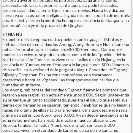
se construyeron en los lugares pintorescos. Cada año, la gente,
aprovechando las procesiones, canta aquí para pedir felicidades,
eliminar calamidades, tener hijos o buscar novios. Hasta hoy día, aún
conserva una costumbre religiosa legada de abrir la puerta de montaña
para los festivales en la montaña Erlang de la provincia de Gangsu y en
la montaña Lao ye de la provincia de Qinghai.
ETNIA NU
El nombre de Nu engloba cuatro pueblos con lenguajes distintos y
culturas bien diferenciadas: los Anong, Along, Ruorou y Nusu, con una
población total de aproximadamente30.000 personas. Dado que el
nombre es reciente, se podría traducir como el de los “pueblos del río
Nu” Localización: Todos ellos viven en las orillas del río Nujiang, en la
provincia de Yunnan, extendiéndose a lo largo de unos 500 kilómetros
de su orilla, en la vecindad de la garganta Xiagu. Condados de Fugong,
Bijiang y Gongshan. Es una zona montañosa, con escarpadas
gargantas y bosques vírgenes. Las temperaturas son cálidas y la
humedad abundante.
Los Anong, habitantes del condado Fugong, fueron los primeros que
llegaron a esa región, son actualmente unos 8.000. Según una leyenda
su origen fue un tanto accidentado, pues tras el diluvio que asoló sus
tierras dos hermanos se casaron, teniendo 7 embriones que no llegan a
nacer, del último de ellos nació una hormiga, de la que descienden sus
primeros padres. Los Along, unos 8.000. Viven desde hace siglos en la
zona de Gongshan, han recibido mucha influencia tibetana. Los
Ruorou, también llamados “hombres del trigo”, son unas 2.000
personas, viven en el condado de Lanping, cerca del río Lancang,