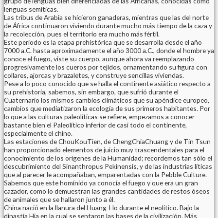
grupo de lenguas bien diferenciadas de las Africanas, conocidas como
lenguas semíticas.
Las tribus de Arabia se hicieron ganaderas, mientras que las del norte
de África continuaron viviendo durante mucho más tiempo de la caza y
la recolección, pues el territorio era mucho más fértil.
Este periodo es la etapa prehistórica que se desarrolla desde el año
7000 a.C. hasta aproximadamente el año 3000 a.C., donde el hombre ya
conoce el fuego, viste su cuerpo, aunque ahora va reemplazando
progresivamente los cueros por tejidos, ornamentando su figura con
collares, ajorcas y brazaletes, y construye sencillas viviendas.
Pese a lo poco conocido que se halla el continente asiático respecto a
su prehistoria, sabemos, sin embargo, que sufrió durante el
Cuaternario los mismos cambios climáticos que su apéndice europeo,
cambios que mediatizaron la ecología de sus primeros habitantes. Por
lo que a las culturas paleolíticas se refiere, empezamos a conocer
bastante bien el Paleolítico inferior de casi todo el continente,
especialmente el chino.
Las estaciones de ChouKouTien, de ChengChiaChuang y de Tin Tsun
han proporcionado elementos de juicio muy trascendentales para el
conocimiento de los orígenes de la Humanidad; recordemos tan sólo el
descubrimiento del Sinanthropus Pekinensis, y de las industrias líticas
que al parecer le acompañaban, emparentadas con la Pebble Culture.
Sabemos que este homínido ya conocía el fuego y que era un gran
cazador, como lo demuestran las grandes cantidades de restos óseos
de animales que se hallaron junto a él.
China nació en la llanura del Huang-Ho durante el neolítico. Bajo la
dinastía Hia en la cual se sentaron las bases de la civilización. Más