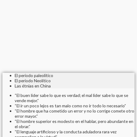
El período paleolítico
El período Neolítico
Las étnias en China
“El buen líder sabe lo que es verdad; el mal líder sabe lo que se
vende mejor.”
“El ir un poco lejos es tan malo como no ir todo lo necesario”
“El hombre que ha cometido un error y no lo corrige comete otro
error mayor.”
“El hombre superior es modesto en el hablar, pero abundante en
el obrar.”
“El lenguaje artificioso y la conducta aduladora rara vez
acompañan a la virtud”