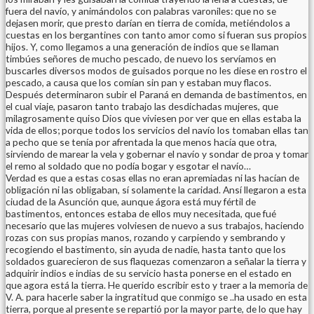
fuera del navío, y animándolos con palabras varoniles: que no se
dejasen morir, que presto darían en tierra de comida, metiéndolos a
cuestas en los bergantines con tanto amor como si fueran sus propios
hijos. Y, como llegamos a una generación de indios que se llaman
timbúes señores de mucho pescado, de nuevo los servíamos en
buscarles diversos modos de guisados porque no les diese en rostro el
pescado, a causa que los comían sin pan y estaban muy flacos.
Después determinaron subir el Paraná en demanda de bastimentos, en
el cual viaje, pasaron tanto trabajo las desdichadas mujeres, que
milagrosamente quiso Dios que viviesen por ver que en ellas estaba la
vida de ellos; porque todos los servicios del navío los tomaban ellas tan
a pecho que se tenía por afrentada la que menos hacía que otra,
sirviendo de marear la vela y gobernar el navío y sondar de proa y tomar
el remo al soldado que no podía bogar y esgotar el navío…
Verdad es que a estas cosas ellas no eran apremiadas ni las hacían de
obligación ni las obligaban, sí solamente la caridad. Ansí llegaron a esta
ciudad de la Asunción que, aunque ágora está muy fértil de
bastimentos, entonces estaba de ellos muy necesitada, que fué
necesario que las mujeres volviesen de nuevo a sus trabajos, haciendo
rozas con sus propias manos, rozando y carpiendo y sembrando y
recogiendo el bastimento, sin ayuda de nadie, hasta tanto que los
soldados guarecieron de sus flaquezas comenzaron a señalar la tierra y
adquirir indios e indias de su servicio hasta ponerse en el estado en
que agora está la tierra. He querido escribir esto y traer a la memoria de
V. A. para hacerle saber la ingratitud que conmigo se ..ha usado en esta
tierra, porque al presente se repartió por la mayor parte, de lo que hay