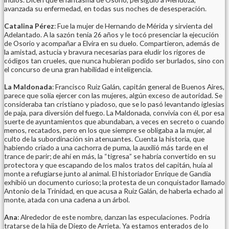
avanzada su enfermedad, en todas sus noches de desesperación.
Catalina Pérez
: Fue la mujer de Hernando de Mérida y sirvienta del
Adelantado. A la sazón tenía 26 años y le tocó presenciar la ejecución
de Osorio y acompañar a Elvira en su duelo. Compartieron, además de
la amistad, astucia y bravura necesarias para eludir los rigores de
códigos tan crueles, que nunca hubieran podido ser burlados, sino con
el concurso de una gran habilidad e inteligencia.
La Maldonada
: Francisco Ruiz Galán, capitán general de Buenos Aires,
parece que solía ejercer con las mujeres, algún exceso de autoridad. Se
consideraba tan cristiano y piadoso, que se lo pasó levantando iglesias
de paja, para diversión del fuego. La Maldonada, convivía con él, por esa
suerte de ayuntamientos que abundaban, a veces en secreto o cuando
menos, recatados, pero en los que siempre se obligaba a la mujer, al
culto de la subordinación sin atenuantes. Cuenta la historia, que
habiendo criado a una cachorra de puma, la auxilió más tarde en el
trance de parir; de ahí en más, la “tigresa” se habría convertido en su
protectora y que escapando de los malos tratos del capitán, huía al
monte a refugiarse junto al animal. El historiador Enrique de Gandía
exhibió un documento curioso; la protesta de un conquistador llamado
Antonio de la Trinidad, en que acusa a Ruiz Galán, de haberla echado al
monte, atada con una cadena a un árbol.
Ana
: Alrededor de este nombre, danzan las especulaciones. Podría
tratarse de la hija de Diego de Arrieta. Ya estamos enterados de lo