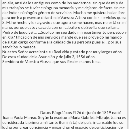
en ella, ansí de los antiguos como de los modernos, sin que de mí y de
mis trabajos se tuviese ninguna memoria, y me dejaron de fuera sin me
dar indios ni ningún género de servicios, Mucho me quisiera hallar libre
para me ir a presentar delante de Vuestra Alteza con los servicios que a
S. M. he hecho y los agravios que agora se me hacen, mas no está en mi
mano, porque estoy casada con un caballero de Sevilla que se llama
Pedro de Esquivel … …Suplico me sea dado mi repartimiento perpetuo y
en gra? tificación de mis servicios mande que sea proveído mi marido
de algún cargo conforme a la calidad de su persona pues él… por sus
servicios lo merece.
Nuestro Señor acreciente su Real vida y estado por muy largos años.
De esta ciudad de la Asunción y de julio 2, 1556 años.
Servidora de Vuestra Alteza, que sus Reales manos besa.
Datos Biográficos El 26 de junio de 1819 nació
Juana Paula Manso. Según la escritora María Gabriela Mizraje, Juana es
considerada la primera militante (feminista) del país, incansable fue su
lucha por crear conciencia y ensanchar el espacio de participación de