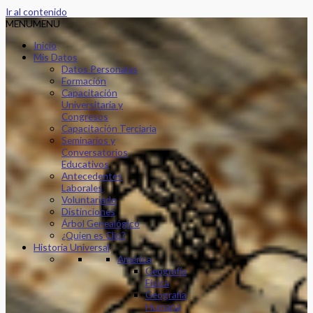
Ir al contenido
MENU
MENU
Inicio
Mis Datos
Datos Personales
Formación
Capacitación
Universitaria y
Congresos
Capacitación Terciaria
Seminarios y
Conversatorios
Educativos
Antecedentes
Laborales
Voluntariado
Distinciones
Árbol Genealógico
¿Quien es Clio?
Historia Universal
América
Geografía
Física
Geografía
Humana