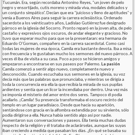
Tucumán. Era, según recordaba Antonino Reyes, “un joven de pelo
negro y ensortijado, cutis moreno y mirada viva, modales delicados y
un conjunto simpático”. Decían que era “juicioso y lleno de aptitudes” y
venía a Buenos Aires para seguir la carrera eclesiástica. Ordenado
sacerdote a los veinticuatro años, Ladislao Gutiérrez fue designado
párroco en la iglesia del Socorro. Pronto reparó en la joven alta, de pelo
castaño y expresivos ojos oscuros, de andar elegante y gracioso. No
tuvo que esperar mucho para que se la presentaran: era hermana de
Eduardo O’Gorman, compañero en la carrera sacerdotal. Como casi
todas las mujeres de esa época, Camila era bastante devota. Iba a misa
con frecuencia y le gustaban mucho los sermones del nuevo párroco. A
veces él iba de visita a su casa. Poco a poco se hicieron amigos y
empezaron a encontrarse en sus paseos por Palermo.
La pasión
Camila comenzó a sentir algo nuevo, completamente nuevo y
desconocido. Cuando escuchaba sus sermones en la iglesia, su voz
decía más que las palabras que pronunciaba, y mientras se dirigía a
toda la concurrencia era ella la que recibía la mirada de sus pupilas
ardientes y sentía que un licor la incendiaba por dentro. Una vez más
se imponía el misterio del amor entre dos seres. Tampoco él podía
acallarlo. ¡Camila! Su presencia transformaba el oscuro recinto del
templo en un lugar paradisíaco. Desde que hacía su aparición,
sentándose con gracia en la alfombra extendida por su sirviente, sólo
podía dirigirse a ella. Nunca había sentido algo así por nadie.
Aumentaron sus conversaciones y paseos. Ella tenía muchas dudas
respecto de la religión y él trataba de aclarárselas, aunque las suyas
iban creciendo a medida que pasaban los días. ¿En qué se basaba su