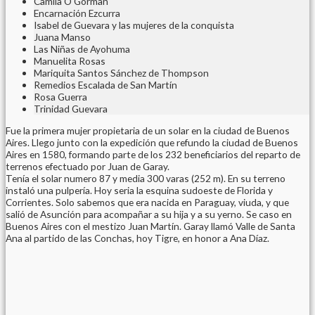
Camila O'Gorman
Encarnación Ezcurra
Isabel de Guevara y las mujeres de la conquista
Juana Manso
Las Niñas de Ayohuma
Manuelita Rosas
Mariquita Santos Sánchez de Thompson
Remedios Escalada de San Martín
Rosa Guerra
Trinidad Guevara
Fue la primera mujer propietaria de un solar en la ciudad de Buenos
Aires. Llego junto con la expedición que refundo la ciudad de Buenos
Aires en 1580, formando parte de los 232 beneficiarios del reparto de
terrenos efectuado por Juan de Garay.
Tenía el solar numero 87 y media 300 varas (252 m). En su terreno
instaló una pulpería. Hoy seria la esquina sudoeste de Florida y
Corrientes. Solo sabemos que era nacida en Paraguay, viuda, y que
salió de Asunción para acompañar a su hija y a su yerno. Se caso en
Buenos Aires con el mestizo Juan Martín. Garay llamó Valle de Santa
Ana al partido de las Conchas, hoy Tigre, en honor a Ana Díaz.