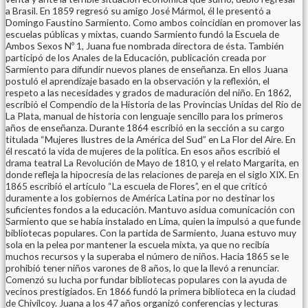
a Brasil. En 1859 regresó su amigo José Mármol, él le presentó a
Domingo Faustino Sarmiento. Como ambos coincidían en promover las
escuelas públicas y mixtas, cuando Sarmiento fundó la Escuela de
Ambos Sexos Nº 1, Juana fue nombrada directora de ésta. También
participó de los Anales de la Educación, publicación creada por
Sarmiento para difundir nuevos planes de enseñanza. En ellos Juana
postuló el aprendizaje basado en la observación y la reflexión, el
respeto a las necesidades y grados de maduración del niño. En 1862,
escribió el Compendio de la Historia de las Provincias Unidas del Río de
La Plata, manual de historia con lenguaje sencillo para los primeros
años de enseñanza. Durante 1864 escribió en la sección a su cargo
titulada “Mujeres Ilustres de la América del Sud” en La Flor del Aire. En
él rescató la vida de mujeres de la política. En esos años escribió el
drama teatral La Revolución de Mayo de 1810, y el relato Margarita, en
donde refleja la hipocresía de las relaciones de pareja en el siglo XIX. En
1865 escribió el artículo “La escuela de Flores”, en el que criticó
duramente a los gobiernos de América Latina por no destinar los
suficientes fondos a la educación. Mantuvo asidua comunicación con
Sarmiento que se había instalado en Lima, quien la impulsó a que funde
bibliotecas populares. Con la partida de Sarmiento, Juana estuvo muy
sola en la pelea por mantener la escuela mixta, ya que no recibía
muchos recursos y la superaba el número de niños. Hacia 1865 se le
prohibió tener niños varones de 8 años, lo que la llevó a renunciar.
Comenzó su lucha por fundar bibliotecas populares con la ayuda de
vecinos prestigiados. En 1866 fundó la primera biblioteca en la ciudad
de Chivilcoy. Juana a los 47 años organizó conferencias y lecturas