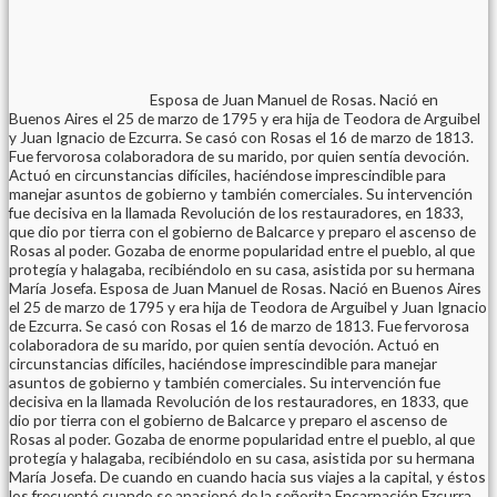
Esposa de Juan Manuel de Rosas. Nació en
Buenos Aires el 25 de marzo de 1795 y era hija de Teodora de Arguibel
y Juan Ignacio de Ezcurra. Se casó con Rosas el 16 de marzo de 1813.
Fue fervorosa colaboradora de su marido, por quien sentía devoción.
Actuó en circunstancias difíciles, haciéndose imprescindible para
manejar asuntos de gobierno y también comerciales. Su intervención
fue decisiva en la llamada Revolución de los restauradores, en 1833,
que dio por tierra con el gobierno de Balcarce y preparo el ascenso de
Rosas al poder. Gozaba de enorme popularidad entre el pueblo, al que
protegía y halagaba, recibiéndolo en su casa, asistida por su hermana
María Josefa. Esposa de Juan Manuel de Rosas. Nació en Buenos Aires
el 25 de marzo de 1795 y era hija de Teodora de Arguibel y Juan Ignacio
de Ezcurra. Se casó con Rosas el 16 de marzo de 1813. Fue fervorosa
colaboradora de su marido, por quien sentía devoción. Actuó en
circunstancias difíciles, haciéndose imprescindible para manejar
asuntos de gobierno y también comerciales. Su intervención fue
decisiva en la llamada Revolución de los restauradores, en 1833, que
dio por tierra con el gobierno de Balcarce y preparo el ascenso de
Rosas al poder. Gozaba de enorme popularidad entre el pueblo, al que
protegía y halagaba, recibiéndolo en su casa, asistida por su hermana
María Josefa. De cuando en cuando hacia sus viajes a la capital, y éstos
los frecuentó cuando se apasionó de la señorita Encarnación Ezcurra,