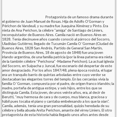
Protagonista de un famoso drama durante
el gobierno de Juan Manuel de Rosas. Hija de Adolfo O’Gorman y
Périchon de Vandeuil, y su madre fue Juaquina Ximénez y Pinto. Era
nieta de Ana Perichon, la célebre “amiga” de Santiago de Liniers,
reconquistador de Buenos Aires. Camila nació en Buenos Aires en
1828. Tenía diecinueve años cuando conoció al párroco del Socorro,
Uladislao Gutiérrez, llegado de Tucumán Camila O ‘Gorman (Ciudad de
Buenos Aires, 1828 San Andrés, Partido de General San Martín,
Provincia de Buenos Aires, 18 de agosto de 1848) fue una joven
irlando-argentina, de una familia patricia (por la línea paterna era nieta
de la también célebre “Perichona” -Madame Perichon). La actual iglesia
del Socorro, en Suipacha y Juncal, fue escenario del despertar de este
amor desgraciado. Por los años 1847/48, plena época rosista, el lugar
era un tranquilo barrio de quintas arboladas entre cuyo verdor se
destacaban las elegantes torres del templo. En las cercanías vivía la
familia O ‘Gorman, compuesta por el padre, de origen franco irlandés; la
madre, porteña de antigua estirpe, y seis hijos, entre los que se
distinguía Camila. Esta joven, de unos veinte años, era, al decir de
Berutti,
“muy hermosa de cara y de cuerpo, muy blanca, graciosa y
hábil pues tocaba el piano y cantaba embelesando a los que la oían”
.
Camila, además, tenía una gran personalidad, quizás heredada de su
célebre y bella abuela Anita Perichon, amante del virrey Liniers. El otro
protagonista de esta historia había llegado unos años antes desde