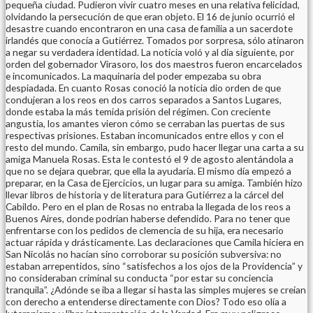
pequeña ciudad. Pudieron vivir cuatro meses en una relativa felicidad,
olvidando la persecución de que eran objeto. El 16 de junio ocurrió el
desastre cuando encontraron en una casa de familia a un sacerdote
irlandés que conocía a Gutiérrez. Tomados por sorpresa, sólo atinaron
a negar su verdadera identidad. La noticia voló y al día siguiente, por
orden del gobernador Virasoro, los dos maestros fueron encarcelados
e incomunicados. La maquinaria del poder empezaba su obra
despiadada. En cuanto Rosas conoció la noticia dio orden de que
condujeran a los reos en dos carros separados a Santos Lugares,
donde estaba la más temida prisión del régimen. Con creciente
angustia, los amantes vieron cómo se cerraban las puertas de sus
respectivas prisiones. Estaban incomunicados entre ellos y con el
resto del mundo. Camila, sin embargo, pudo hacer llegar una carta a su
amiga Manuela Rosas. Esta le contestó el 9 de agosto alentándola a
que no se dejara quebrar, que ella la ayudaría. El mismo día empezó a
preparar, en la Casa de Ejercicios, un lugar para su amiga. También hizo
llevar libros de historia y de literatura para Gutiérrez a la cárcel del
Cabildo. Pero en el plan de Rosas no entraba la llegada de los reos a
Buenos Aires, donde podrían haberse defendido. Para no tener que
enfrentarse con los pedidos de clemencia de su hija, era necesario
actuar rápida y drásticamente. Las declaraciones que Camila hiciera en
San Nicolás no hacían sino corroborar su posición subversiva: no
estaban arrepentidos, sino “satisfechos a los ojos de la Providencia” y
no consideraban criminal su conducta “por estar su conciencia
tranquila”. ¿Adónde se iba a llegar si hasta las simples mujeres se creían
con derecho a entenderse directamente con Dios? Todo eso olía a