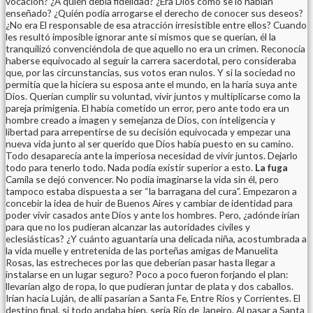
vocación? ¿A quién debía fidelidad? ¿Era Dios como se lo habían
enseñado? ¿Quién podía arrogarse el derecho de conocer sus deseos?
¿No era El responsable de esa atracción irresistible entre ellos? Cuando
les resultó imposible ignorar ante sí mismos que se querían, él la
tranquilizó convenciéndola de que aquello no era un crimen. Reconocía
haberse equivocado al seguir la carrera sacerdotal, pero consideraba
que, por las circunstancias, sus votos eran nulos. Y si la sociedad no
permitía que la hiciera su esposa ante el mundo, en la haría suya ante
Dios. Querían cumplir su voluntad, vivir juntos y multiplicarse como la
pareja primigenia. El había cometido un error, pero ante todo era un
hombre creado a imagen y semejanza de Dios, con inteligencia y
libertad para arrepentirse de su decisión equivocada y empezar una
nueva vida junto al ser querido que Dios había puesto en su camino.
Todo desaparecía ante la imperiosa necesidad de vivir juntos. Dejarlo
todo para tenerlo todo. Nada podía existir superior a esto.
La fuga
Camila se dejó convencer. No podía imaginarse la vida sin él, pero
tampoco estaba dispuesta a ser “la barragana del cura”. Empezaron a
concebir la idea de huir de Buenos Aires y cambiar de identidad para
poder vivir casados ante Dios y ante los hombres. Pero, ¿adónde irían
para que no los pudieran alcanzar las autoridades civiles y
eclesiásticas? ¿Y cuánto aguantaría una delicada niña, acostumbrada a
la vida muelle y entretenida de las porteñas amigas de Manuelita
Rosas, las estrecheces por las que deberían pasar hasta llegar a
instalarse en un lugar seguro? Poco a poco fueron forjando el plan:
llevarían algo de ropa, lo que pudieran juntar de plata y dos caballos.
Irían hacia Luján, de allí pasarían a Santa Fe, Entre Ríos y Corrientes. El
destino final, si todo andaba bien, sería Río de Janeiro. Al pasar a Santa