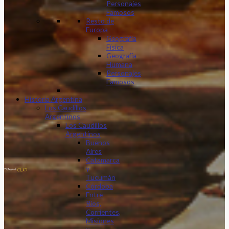
Personajes
Famosos
Resto de
Europa
Geografía
Física
Geografía
Humana
Personajes
Famosos
Historia Argentina
Los Caudillos
Argentinos
Los Caudillos
Argentinos
Buenos
Aires
Catamarca
y
Tucumán
Córdoba
Entre
Ríos,
Corrientes,
Misiones