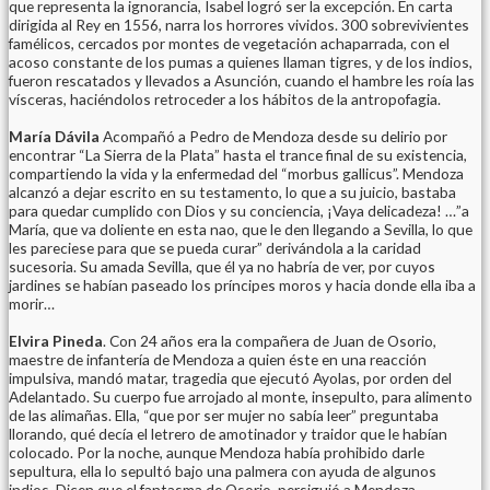
que representa la ignorancia, Isabel logró ser la excepción. En carta
dirigida al Rey en 1556, narra los horrores vividos. 300 sobrevivientes
famélicos, cercados por montes de vegetación achaparrada, con el
acoso constante de los pumas a quienes llaman tigres, y de los indios,
fueron rescatados y llevados a Asunción, cuando el hambre les roía las
vísceras, haciéndolos retroceder a los hábitos de la antropofagia.
María Dávila
Acompañó a Pedro de Mendoza desde su delirio por
encontrar “La Sierra de la Plata” hasta el trance final de su existencia,
compartiendo la vida y la enfermedad del “morbus gallicus”. Mendoza
alcanzó a dejar escrito en su testamento, lo que a su juicio, bastaba
para quedar cumplido con Dios y su conciencia, ¡Vaya delicadeza! …”
a
María, que va doliente en esta nao, que le den llegando a Sevilla, lo que
les pareciese para que se pueda curar” derivándola a la caridad
sucesoria. Su amada Sevilla, que él ya no habría de ver, por cuyos
jardines se habían paseado los príncipes moros y hacia donde ella iba a
morir…
Elvira Pineda
. Con 24 años era la compañera de Juan de Osorio,
maestre de infantería de Mendoza a quien éste en una reacción
impulsiva, mandó matar, tragedia que ejecutó Ayolas, por orden del
Adelantado. Su cuerpo fue arrojado al monte, insepulto, para alimento
de las alimañas. Ella, “que por ser mujer no sabía leer” preguntaba
llorando, qué decía el letrero de amotinador y traidor que le habían
colocado. Por la noche, aunque Mendoza había prohibido darle
sepultura, ella lo sepultó bajo una palmera con ayuda de algunos
indios. Dicen que el fantasma de Osorio, persiguió a Mendoza,