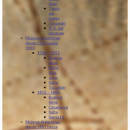
Cruz
Tierra
del
Fuego
Tucumán
R. O. del
Uruguay
Mujeres Argentinas
desde 1536 hasta
1880
1536 – 1851
Buenos
Aires
Entre
Ríos
Jujuy
Salta
Tucumán
1852 – 1880
Buenos
Aires
Catamarca
Salta
Santa Fe
Mujeres Argentinas
desde 1881 hasta