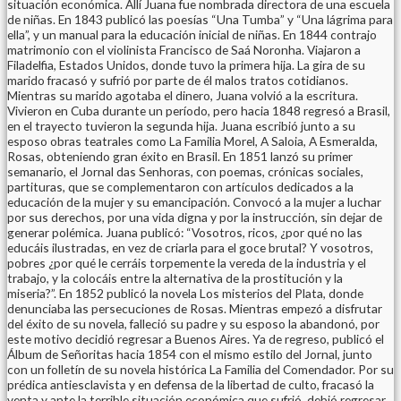
situación económica. Allí Juana fue nombrada directora de una escuela
de niñas. En 1843 publicó las poesías “Una Tumba” y “Una lágrima para
ella”, y un manual para la educación inicial de niñas. En 1844 contrajo
matrimonio con el violinista Francisco de Saá Noronha. Viajaron a
Filadelfia, Estados Unidos, donde tuvo la primera hija. La gira de su
marido fracasó y sufrió por parte de él malos tratos cotidianos.
Mientras su marido agotaba el dinero, Juana volvió a la escritura.
Vivieron en Cuba durante un período, pero hacia 1848 regresó a Brasil,
en el trayecto tuvieron la segunda hija. Juana escribió junto a su
esposo obras teatrales como La Familia Morel, A Saloia, A Esmeralda,
Rosas, obteniendo gran éxito en Brasil. En 1851 lanzó su primer
semanario, el Jornal das Senhoras, con poemas, crónicas sociales,
partituras, que se complementaron con artículos dedicados a la
educación de la mujer y su emancipación. Convocó a la mujer a luchar
por sus derechos, por una vida digna y por la instrucción, sin dejar de
generar polémica. Juana publicó: “Vosotros, ricos, ¿por qué no las
educáis ilustradas, en vez de criarla para el goce brutal? Y vosotros,
pobres ¿por qué le cerráis torpemente la vereda de la industria y el
trabajo, y la colocáis entre la alternativa de la prostitución y la
miseria?”. En 1852 publicó la novela Los misterios del Plata, donde
denunciaba las persecuciones de Rosas. Mientras empezó a disfrutar
del éxito de su novela, falleció su padre y su esposo la abandonó, por
este motivo decidió regresar a Buenos Aires. Ya de regreso, publicó el
Álbum de Señoritas hacia 1854 con el mismo estilo del Jornal, junto
con un folletín de su novela histórica La Familia del Comendador. Por su
prédica antiesclavista y en defensa de la libertad de culto, fracasó la
venta y ante la terrible situación económica que sufrió, debió regresar