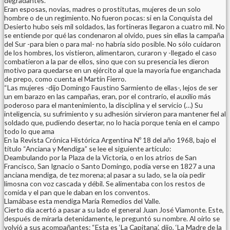
degradantes.”
Eran esposas, novias, madres o prostitutas, mujeres de un solo
hombre o de un regimiento. No fueron pocas: si en la Conquista del
Desierto hubo seis mil soldados, las fortineras llegaron a cuatro mil. No
se entiende por qué las condenaron al olvido, pues sin ellas la campaña
del Sur -para bien o para mal- no habría sido posible. No sólo cuidaron
de los hombres, los vistieron, alimentaron, curaron y -llegado el caso
combatieron a la par de ellos, sino que con su presencia les dieron
motivo para quedarse en un ejército al que la mayoría fue enganchada
de prepo, como cuenta el Martín Fierro.
“Las mujeres -dijo Domingo Faustino Sarmiento de ellas-, lejos de ser
un em barazo en las campañas, eran, por el contrarío, el auxilio más
poderoso para el mantenimiento, la disciplina y el servicio (…) Su
inteligencia, su sufrimiento y su adhesión sirvieron para mantener fiel al
soldado que, pudiendo desertar, no lo hacía porque tenía en el campo
todo lo que ama
En la Revista Crónica Histórica Argentina Nº 18 del año 1968, bajo el
título “Anciana y Mendiga” se lee el siguiente artículo:
Deambulando por la Plaza de la Victoria, o en los atrios de San
Francisco, San Ignacio o Santo Domingo, podía verse en 1827 a una
anciana mendiga, de tez morena; al pasar a su lado, se la oía pedir
limosna con voz cascada y débil. Se alimentaba con los restos de
comida y el pan que le daban en los conventos.
Llamábase esta mendiga María Remedios del Valle.
Cierto día acertó a pasar a su lado el general Juan José Viamonte. Este,
después de mirarla detenidamente, le preguntó su nombre. Al oírlo se
volvió a sus acompañantes: “Esta es ‘La Capitana’, dijo, ‘La Madre de la