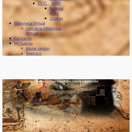
1971 – 2000
Buenos
Aires
Chubut
Biblioteca Virtual
Uso de la Biblioteca
Virtual
Contacto
Mi Cuenta
Iniciar sesión
Registro
20 años comprometidos con la educación