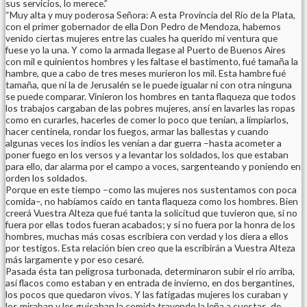
sus servicios, lo merece.”
“Muy alta y muy poderosa Señora: A esta Provincia del Rio de la Plata,
con el primer gobernador de ella Don Pedro de Mendoza, habemos
venido ciertas mujeres entre las cuales ha querido mi ventura que
fuese yo la una. Y como la armada llegase al Puerto de Buenos Aires
con mil e quinientos hombres y les faltase el bastimento, fué tamaña la
hambre, que a cabo de tres meses murieron los mil. Esta hambre fué
tamaña, que ni la de Jerusalén se le puede igualar ni con otra ninguna
se puede comparar. Vinieron los hombres en tanta flaqueza que todos
los trabajos cargaban de las pobres mujeres, ansí en lavarles las ropas
como en curarles, hacerles de comer lo poco que tenían, a limpiarlos,
hacer centinela, rondar los fuegos, armar las ballestas y cuando
algunas veces los indios les venían a dar guerra –hasta acometer a
poner fuego en los versos y a levantar los soldados, los que estaban
para ello, dar alarma por el campo a voces, sargenteando y poniendo en
orden los soldados.
Porque en este tiempo –como las mujeres nos sustentamos con poca
comida–, no habíamos caído en tanta flaqueza como los hombres. Bien
creerá Vuestra Alteza que fué tanta la solicitud que tuvieron que, si no
fuera por ellas todos fueran acabados; y si no fuera por la honra de los
hombres, muchas más cosas escribiera con verdad y los diera a ellos
por testigos. Esta relación bien creo que la escribirán a Vuestra Alteza
más largamente y por eso cesaré.
Pasada ésta tan peligrosa turbonada, determinaron subir el río arriba,
así flacos como estaban y en entrada de invierno, en dos bergantines,
los pocos que quedaron vivos. Y las fatigadas mujeres los curaban y
los miraban y les guisaban la comida trayendo la leña a cuestas, de