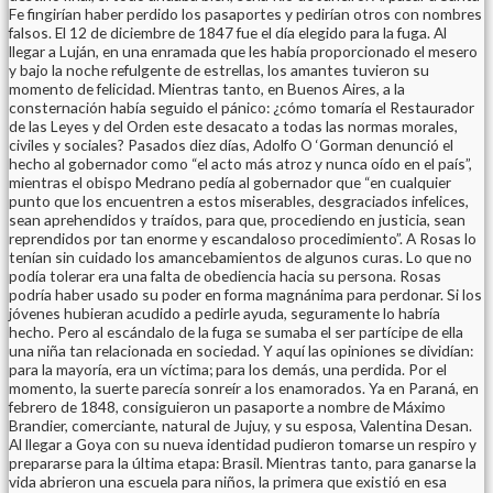
Fe fingirían haber perdido los pasaportes y pedirían otros con nombres
falsos. El 12 de diciembre de 1847 fue el día elegido para la fuga. Al
llegar a Luján, en una enramada que les había proporcionado el mesero
y bajo la noche refulgente de estrellas, los amantes tuvieron su
momento de felicidad. Mientras tanto, en Buenos Aires, a la
consternación había seguido el pánico: ¿cómo tomaría el Restaurador
de las Leyes y del Orden este desacato a todas las normas morales,
civiles y sociales? Pasados diez días, Adolfo O ‘Gorman denunció el
hecho al gobernador como “el acto más atroz y nunca oído en el país”,
mientras el obispo Medrano pedía al gobernador que “en cualquier
punto que los encuentren a estos miserables, desgraciados infelices,
sean aprehendidos y traídos, para que, procediendo en justicia, sean
reprendidos por tan enorme y escandaloso procedimiento”. A Rosas lo
tenían sin cuidado los amancebamientos de algunos curas. Lo que no
podía tolerar era una falta de obediencia hacia su persona. Rosas
podría haber usado su poder en forma magnánima para perdonar. Si los
jóvenes hubieran acudido a pedirle ayuda, seguramente lo habría
hecho. Pero al escándalo de la fuga se sumaba el ser partícipe de ella
una niña tan relacionada en sociedad. Y aquí las opiniones se dividían:
para la mayoría, era un víctima; para los demás, una perdida. Por el
momento, la suerte parecía sonreír a los enamorados. Ya en Paraná, en
febrero de 1848, consiguieron un pasaporte a nombre de Máximo
Brandier, comerciante, natural de Jujuy, y su esposa, Valentina Desan.
Al llegar a Goya con su nueva identidad pudieron tomarse un respiro y
prepararse para la última etapa: Brasil. Mientras tanto, para ganarse la
vida abrieron una escuela para niños, la primera que existió en esa