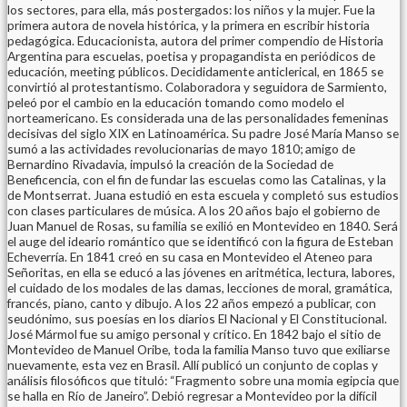
los sectores, para ella, más postergados: los niños y la mujer. Fue la
primera autora de novela histórica, y la primera en escribir historia
pedagógica. Educacionista, autora del primer compendio de Historia
Argentina para escuelas, poetisa y propagandista en periódicos de
educación, meeting públicos. Decididamente anticlerical, en 1865 se
convirtió al protestantismo. Colaboradora y seguidora de Sarmiento,
peleó por el cambio en la educación tomando como modelo el
norteamericano. Es considerada una de las personalidades femeninas
decisivas del siglo XIX en Latinoamérica. Su padre José María Manso se
sumó a las actividades revolucionarias de mayo 1810; amigo de
Bernardino Rivadavia, impulsó la creación de la Sociedad de
Beneficencia, con el fin de fundar las escuelas como las Catalinas, y la
de Montserrat. Juana estudió en esta escuela y completó sus estudios
con clases particulares de música. A los 20 años bajo el gobierno de
Juan Manuel de Rosas, su familia se exilió en Montevideo en 1840. Será
el auge del ideario romántico que se identificó con la figura de Esteban
Echeverría. En 1841 creó en su casa en Montevideo el Ateneo para
Señoritas, en ella se educó a las jóvenes en aritmética, lectura, labores,
el cuidado de los modales de las damas, lecciones de moral, gramática,
francés, piano, canto y dibujo. A los 22 años empezó a publicar, con
seudónimo, sus poesías en los diarios El Nacional y El Constitucional.
José Mármol fue su amigo personal y crítico. En 1842 bajo el sitio de
Montevideo de Manuel Oribe, toda la familia Manso tuvo que exiliarse
nuevamente, esta vez en Brasil. Allí publicó un conjunto de coplas y
análisis filosóficos que tituló: “Fragmento sobre una momia egipcia que
se halla en Río de Janeiro”. Debió regresar a Montevideo por la difícil