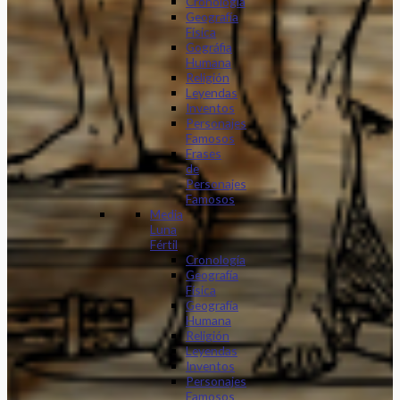
Cronología
Geografía
Física
Gográfia
Humana
Religión
Leyendas
Inventos
Personajes
Famosos
Frases
de
Personajes
Famosos
Media
Luna
Fértil
Cronología
Geografía
Física
Geografía
Humana
Religión
Leyendas
Inventos
Personajes
Famosos