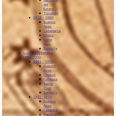
del
Estero
Tucumán
1852 – 1880
Buenos
Aires
Catamarca
Chaco
Entre
Ríos
Santa Fe
Sucesos Argentino
1881-2000
1881 – 1930
Buenos
Aires
Chubut
Formosa
Santa
Cruz
Santa Fe
1931- 1970
Buenos
Aires
Córdoba
Tucumán