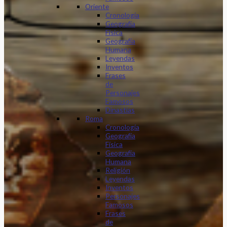
Oriente
Cronología
Geografía
Física
Geografía
Humana
Leyendas
Inventos
Frases
de
Personajes
Famosos
Dinastias
Roma
Cronología
Geografía
Física
Geografía
Humana
Religión
Leyendas
Inventos
Personajes
Famosos
Frases
de