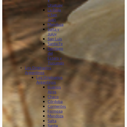
y
Uruguay
La Rioja
y San
Juan
Mendoza
Salta y
Jujuy
San Luis
Santa Fe
Santiago
del
Estero y
Tucumán
Los Originarios
Argentinos
Los Originarios
Argentinos
Buenos
Aires
Chaco
Córdoba
Corrientes
Formosa
Mendoza
Salta
Santa