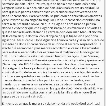
hermana de don Felipe Ezcurra, que se había desposado con doña
Gregoria Rosas. La poca edad de don Juan Manuel era un obstáculo
para que sus padres consintiesen en el enlace que proyectaba con
doña Encarnación. Para vencerlo, se pusieron de acuerdo los amantes
y recurrieron a una engañifa singular. Doña Encarnación escribió una
carta a su presunto novio, en que le exigía se apresurase a pedirla,
dando a entender que esa exigencia nacía de las relaciones privadas a
que los había llevado el amor. La carta la dejó don Juan Manuel encima
de la cama en que dormía, con el objeto de que fuese leída por doña
Agustina. Así sucedió. Doña Agustina tomó la carta y salió en busca de
la madre de doña Encarnación a descubrirle el secreto sorprendido. El
efecto fué asombroso y las madres acordaron el casar a los amantes
para evitar el escándalo. Por este medio el matrimonio tuvo lugar en
1815. Los frutos de este matrimonio fueron tres hijos, Juan Manuel,
una chica que murió, y Manuela, que es la que ha figurado y que nació el
24 de mayo de 1817. Este matrimonio avivó las desconfianzas que
doña Agustina tenía ya de su hijo don Juan Manuel, respecto a mala
administración de las estancias. La señora creía que el hijo defraudaba
los intereses que le habían confiado sus padres, sea poniéndoles las
marcas de su propiedad a las pariciones de las haciendas, sea
mandando animales a los saladeros, sea de otros modos. De aquí
provenían cuestiones odiosas en las que don León defendía al hijo y en
las que el hijo amenazaba con la ruina a la familia al día en que él se
separase de la administración.
En tiempos en que la mujer se veía sometida a la esclavitud espiritual