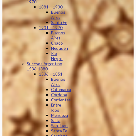
1970
1881 – 1930
Buenos
Aires
Santa Fe
1931 – 1970
Buenos
Aires
Chaco
Neuquén
Río
Negro
Sucesos Argentino
1536-1880
1536 – 1851
Buenos
Aires
Catamarca
Córdoba
Corrientes
Entre
Ríos
Mendoza
Salta
San Juan
Santa Fe
Santiago