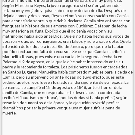
luteranismo y libre interpretación de la Verdad. Era muy peligroso.
Según Marcelino Reyes, la joven preguntó si el señor gobernador
estaba muy enojado y quiso saber lo que decían de ella. Después de
dejarla comer y descansar, Reyes retomó su conversación con Camila
para aconsejarla sobre lo que debía declarar. Camila hizo entonces con
franqueza la historia de sus amores con Gutiérrez. Databan de fecha
muy anterior a su fuga. Explicó que él no tenía vocación y su
matrimonio había sido ante Dios. Que él no había hecho sus votos de
corazón y que, por consiguiente, eran falsos y no era sacerdote. Que la
intención de los dos era irse a Río de Janeiro, pero que no lo habían
podido efectuar por falta de recursos. Se cree que Camila escribió a
Manuelita Rosas, pues existe una carta de la segunda, fechada en
Palermo el 9 de agosto, en la que le dice haber intercedido ante su
padre y le recomienda fortaleza. Los prisioneros fueron encarcelados
en Santos Lugares. Manuelita había comprado muebles para la celda de
Camila, pero su intervención ante Rosas no tuvo efecto, pues este
ordenó que los reos fuesen fusilados al día siguiente de su llegada. La
sentencia se cumplió el 18 de agosto de 1848, ante el horror de la
familia de Camila, que no esperaba este desenlace. La condenada
recibió el “bautismo por boca”, “por las dudas si había preñez”, según
rezan los documentos de la época, y la ejecución revistió perfiles
dramáticos por ser la primera vez que una mujer sufría la pena de
muerte.