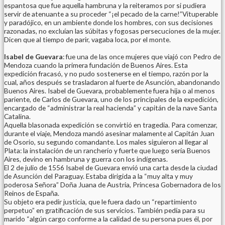
espantosa que fue aquella hambruna y la reiteramos por si pudiera
servir de atenuante a su proceder “¡el pecado de la carne!”Vituperable
y paradójico, en un ambiente donde los hombres, con sus decisiones
razonadas, no excluían las súbitas y fogosas persecuciones de la mujer.
Dicen que al tiempo de parir, vagaba loca, por el monte.
Isabel de Guevara
: fue una de las once mujeres que viajó con Pedro de
Mendoza cuando la primera fundación de Buenos Aires. Esta
expedición fracasó, y no pudo sostenerse en el tiempo, razón por la
cual, años después se trasladaron al fuerte de Asunción, abandonando
Buenos Aires. Isabel de Guevara, probablemente fuera hija o al menos
pariente, de Carlos de Guevara, uno de los principales de la expedición,
encargado de “administrar la real hacienda” y capitán de la nave Santa
Catalina.
Aquella blasonada expedición se convirtió en tragedia. Para comenzar,
durante el viaje, Mendoza mandó asesinar malamente al Capitán Juan
de Osorio, su segundo comandante. Los males siguieron al llegar al
Plata: la instalación de un rancherío y fuerte que luego sería Buenos
Aires, devino en hambruna y guerra con los indígenas.
El 2 de julio de 1556 Isabel de Guevara envió una carta desde la ciudad
de Asunción del Paraguay. Estaba dirigida a la “muy alta y muy
poderosa Señora” Doña Juana de Austria, Princesa Gobernadora de los
Reinos de España.
Su objeto era pedir justicia, que le fuera dado un “repartimiento
perpetuo” en gratificación de sus servicios. También pedía para su
marido “algún cargo conforme a la calidad de su persona pues él, por