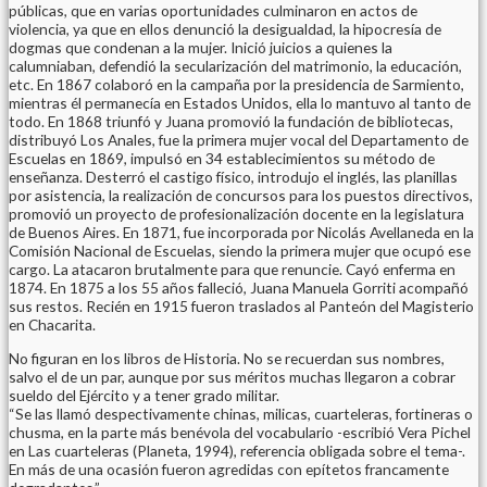
públicas, que en varias oportunidades culminaron en actos de
violencia, ya que en ellos denunció la desigualdad, la hipocresía de
dogmas que condenan a la mujer. Inició juicios a quienes la
calumniaban, defendió la secularización del matrimonio, la educación,
etc. En 1867 colaboró en la campaña por la presidencia de Sarmiento,
mientras él permanecía en Estados Unidos, ella lo mantuvo al tanto de
todo. En 1868 triunfó y Juana promovió la fundación de bibliotecas,
distribuyó Los Anales, fue la primera mujer vocal del Departamento de
Escuelas en 1869, impulsó en 34 establecimientos su método de
enseñanza. Desterró el castigo físico, introdujo el inglés, las planillas
por asistencia, la realización de concursos para los puestos directivos,
promovió un proyecto de profesionalización docente en la legislatura
de Buenos Aires. En 1871, fue incorporada por Nicolás Avellaneda en la
Comisión Nacional de Escuelas, siendo la primera mujer que ocupó ese
cargo. La atacaron brutalmente para que renuncie. Cayó enferma en
1874. En 1875 a los 55 años falleció, Juana Manuela Gorriti acompañó
sus restos. Recién en 1915 fueron traslados al Panteón del Magisterio
en Chacarita.
No figuran en los libros de Historia. No se recuerdan sus nombres,
salvo el de un par, aunque por sus méritos muchas llegaron a cobrar
sueldo del Ejército y a tener grado militar.
“Se las llamó despectivamente chinas, milicas, cuarteleras, fortineras o
chusma, en la parte más benévola del vocabulario -escribió Vera Pichel
en Las cuarteleras (Planeta, 1994), referencia obligada sobre el tema-.
En más de una ocasión fueron agredidas con epítetos francamente