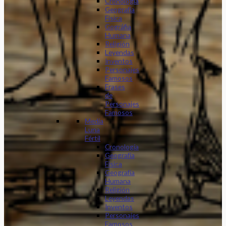
Cronología
Geografía
Física
Gográfia
Humana
Religión
Leyendas
Inventos
Personajes
Famosos
Frases
de
Personajes
Famosos
Media
Luna
Fértil
Cronología
Geografía
Física
Geografía
Humana
Religión
Leyendas
Inventos
Personajes
Famosos