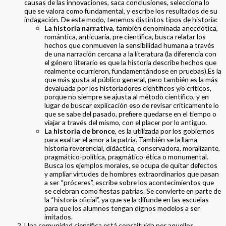
causas de las innovaciones, saca conclusiones, selecciona lo
que se valora como fundamental, y escribe los resultados de su
indagación. De este modo, tenemos distintos tipos de historia:
La historia narrativa
, también denominada anecdótica,
romántica, anticuaria, pre científica, busca relatar los
hechos que conmueven la sensibilidad humana a través
de una narración cercana a la literatura (la diferencia con
el género literario es que la historia describe hechos que
realmente ocurrieron, fundamentándose en pruebas).Es la
que más gusta al público general, pero también es la más
devaluada por los historiadores científicos y/o críticos,
porque no siempre se ajusta al método científico, y en
lugar de buscar explicación eso de revisar críticamente lo
que se sabe del pasado, prefiere quedarse en el tiempo o
viajar a través del mismo, con el placer por lo antiguo.
La historia de bronce
, es la utilizada por los gobiernos
para exaltar el amor a la patria. También se la llama
historia reverencial, didáctica, conservadora, moralizante,
pragmático-política, pragmático-ética o monumental.
Busca los ejemplos morales, se ocupa de quitar defectos
y ampliar virtudes de hombres extraordinarios que pasan
a ser “próceres”, escribe sobre los acontecimientos que
se celebran como fiestas patrias. Se convierte en parte de
la “historia oficial”, ya que se la difunde en las escuelas
para que los alumnos tengan dignos modelos a ser
imitados.
Una comunidad científica está constituida por aquellos