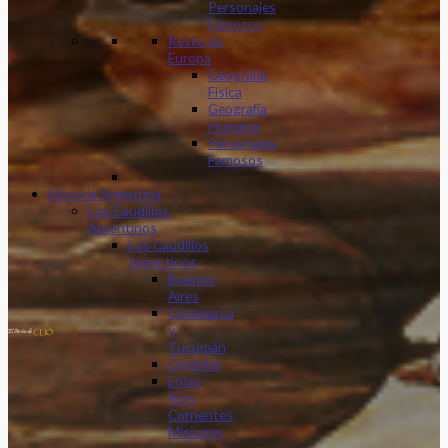
Personajes
Famosos
Resto de
Europa
Geografía
Física
Geografía
Humana
Personajes
Famosos
Historia Argentina
Los Caudillos
Argentinos
Los Caudillos
Argentinos
Buenos
Aires
Catamarca
y
Tucumán
Córdoba
Entre
Ríos,
Corrientes,
Misiones