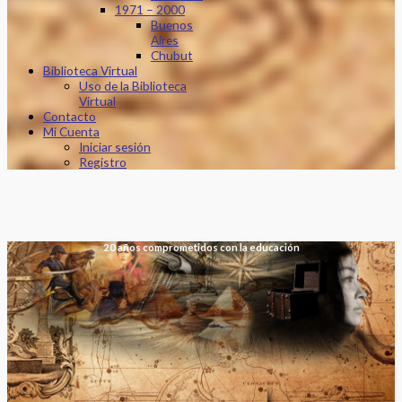
1971 – 2000
Buenos
Aires
Chubut
Biblioteca Virtual
Uso de la Biblioteca
Virtual
Contacto
Mi Cuenta
Iniciar sesión
Registro
20 años comprometidos con la educación