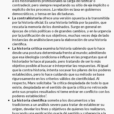
a los historiadores profesionales la carga de ratificar o
contradecir, pero siempre respetando su sitio de eje implícito o
explícito de los procesos. La relación es laxa en gobiernos
democráticos, y tensa en las dictaduras.
La contrahistoria
ofrece una versión opuesta a la transmitida
por la historia oficial. Es una historia teñida por la pasión, que
rescata la memoria de los dominados. Surge en general en
épocas de crisis políticas o de grandes cambios, y en la urgencia
por la justificación de sus objetivos, muchas veces deja de lado
instancias de análisisclave para la elaboración de una historia
científica.
La historia crítica
examina la historia sabiendo que lo hace
desde una postura determinada frente al mundo; admitiendo
que esa ideología condiciona e influye en las preguntas que el
historiador le hace al pasado, pero tratando de ser lo más
objetivo posible al buscar e interpretar las respuestas. Al igual
que la contra historia, intenta socavar los pilares de los poderes
establecidos, pero lo hace cuidando que su método se base
rigurosamente en los criterios válidos de cientificidad. Al
respecto, Marx solicitaba “la crítica despiadada de todo lo que
existe, despiadada en el sentido de que la crítica no retrocede
ante sus propios resultados ni teme entrar en conflicto con los
poderes establecidos”.
La historia científica
somete a los documentos y las
tradiciones a un análisis severo para tratar de establecer su
origen, develar los fines y objetivos de quienes los realizaron,
buscando una explicación que le dé sentido y coherencia a la