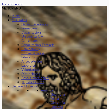
Ir al contenido
MENU
MENU
Inicio
Mis Datos
Datos Personales
Formación
Capacitación
Universitaria y
Congresos
Capacitación Terciaria
Seminarios y
Conversatorios
Educativos
Antecedentes
Laborales
Voluntariado
Distinciones
Árbol Genealógico
¿Quien es Clio?
Historia Universal
América
Geografía
Física
Geografía
Humana