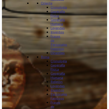
Oriente
Cronología
Geografía
Física
Geografía
Humana
Leyendas
Inventos
Frases
de
Personajes
Famosos
Dinastias
Roma
Cronología
Geografía
Física
Geografía
Humana
Religión
Leyendas
Inventos
Personajes
Famosos
Frases
de