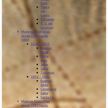
Cruz
Tierra
del
Fuego
Tucumán
R. O. del
Uruguay
Mujeres Argentinas
desde 1536 hasta
1880
1536 – 1851
Buenos
Aires
Entre
Ríos
Jujuy
Salta
Tucumán
1852 – 1880
Buenos
Aires
Catamarca
Salta
Santa Fe
Mujeres Argentinas
desde 1881 hasta