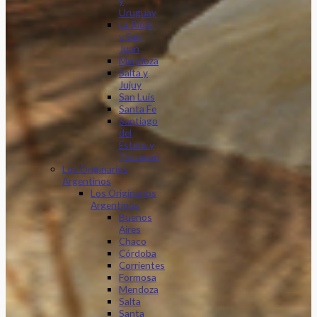
y
Uruguay
La Rioja
y San
Juan
Mendoza
Salta y
Jujuy
San Luis
Santa Fe
Santiago
del
Estero y
Tucumán
Los Originarios
Argentinos
Los Originarios
Argentinos
Buenos
Aires
Chaco
Córdoba
Corrientes
Formosa
Mendoza
Salta
Santa