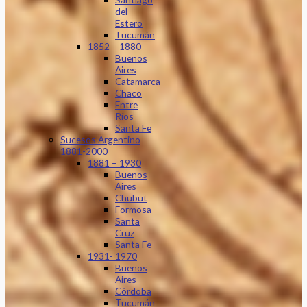
del
Estero
Tucumán
1852 – 1880
Buenos
Aires
Catamarca
Chaco
Entre
Ríos
Santa Fe
Sucesos Argentino
1881-2000
1881 – 1930
Buenos
Aires
Chubut
Formosa
Santa
Cruz
Santa Fe
1931- 1970
Buenos
Aires
Córdoba
Tucumán