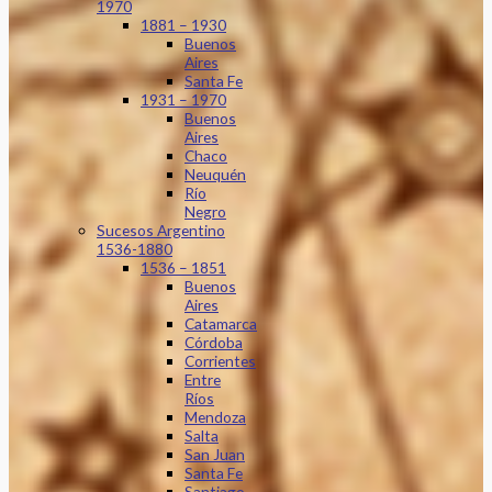
1970
1881 – 1930
Buenos
Aires
Santa Fe
1931 – 1970
Buenos
Aires
Chaco
Neuquén
Río
Negro
Sucesos Argentino
1536-1880
1536 – 1851
Buenos
Aires
Catamarca
Córdoba
Corrientes
Entre
Ríos
Mendoza
Salta
San Juan
Santa Fe
Santiago