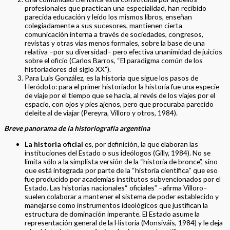
profesionales que practican una especialidad, han recibido
parecida educación y leído los mismos libros, enseñan
colegiadamente a sus sucesores, mantienen cierta
comunicación interna a través de sociedades, congresos,
revistas y otras vías menos formales, sobre la base de una
relativa –por su diversidad– pero efectiva unanimidad de juicios
sobre el oficio (Carlos Barros, “El paradigma común de los
historiadores del siglo XX”).
Para Luis González, es la historia que sigue los pasos de
Heródoto: para el primer historiador la historia fue una especie
de viaje por el tiempo que se hacía, al revés de los viajes por el
espacio, con ojos y pies ajenos, pero que procuraba parecido
deleite al de viajar (Pereyra, Villoro y otros, 1984).
Breve panorama de la historiografía argentina
La historia oficial
es, por definición, la que elaboran las
instituciones del Estado o sus ideólogos (Gilly, 1984). No se
limita sólo a la simplista versión de la “historia de bronce”, sino
que está integrada por parte de la “historia científica” que eso
fue producido por academias institutos subvencionados por el
Estado. Las historias nacionales“ oficiales” –afirma Villoro–
suelen colaborar a mantener el sistema de poder establecido y
manejarse como instrumentos ideológicos que justifican la
estructura de dominación imperante. El Estado asume la
representación general de la Historia (Monsiváis, 1984) y le deja