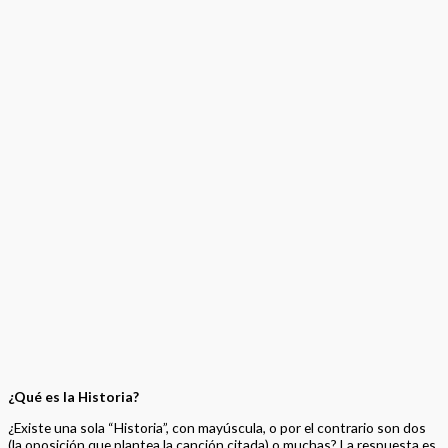
¿Qué es la Historia?
¿Existe una sola “Historia”, con mayúscula, o por el contrario son dos
(la oposición que plantea la canción citada) o muchas? La respuesta es