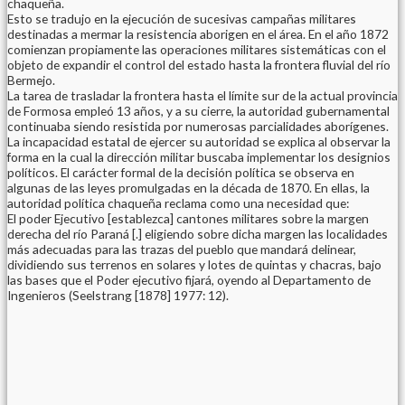
chaqueña.
Esto se tradujo en la ejecución de sucesivas campañas militares
destinadas a mermar la resistencia aborigen en el área. En el año 1872
comienzan propiamente las operaciones militares sistemáticas con el
objeto de expandir el control del estado hasta la frontera fluvial del río
Bermejo.
La tarea de trasladar la frontera hasta el límite sur de la actual provincia
de Formosa empleó 13 años, y a su cierre, la autoridad gubernamental
continuaba siendo resistida por numerosas parcialidades aborígenes.
La incapacidad estatal de ejercer su autoridad se explica al observar la
forma en la cual la dirección militar buscaba implementar los designios
políticos. El carácter formal de la decisión política se observa en
algunas de las leyes promulgadas en la década de 1870. En ellas, la
autoridad política chaqueña reclama como una necesidad que:
El poder Ejecutivo [establezca] cantones militares sobre la margen
derecha del río Paraná [.] eligiendo sobre dicha margen las localidades
más adecuadas para las trazas del pueblo que mandará delinear,
dividiendo sus terrenos en solares y lotes de quintas y chacras, bajo
las bases que el Poder ejecutivo fijará, oyendo al Departamento de
Ingenieros (Seelstrang [1878] 1977: 12).