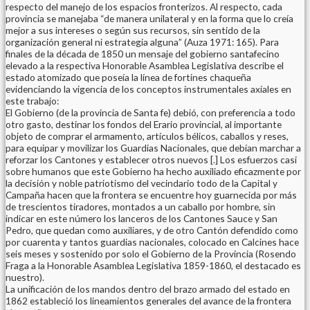
respecto del manejo de los espacios fronterizos. Al respecto, cada
provincia se manejaba “de manera unilateral y en la forma que lo creía
mejor a sus intereses o según sus recursos, sin sentido de la
organización general ni estrategia alguna” (Auza 1971: 165). Para
finales de la década de 1850 un mensaje del gobierno santafecino
elevado a la respectiva Honorable Asamblea Legislativa describe el
estado atomizado que poseía la línea de fortines chaqueña
evidenciando la vigencia de los conceptos instrumentales axiales en
este trabajo:
El Gobierno (de la provincia de Santa fe) debió, con preferencia a todo
otro gasto, destinar los fondos del Erario provincial, al importante
objeto de comprar el armamento, artículos bélicos, caballos y reses,
para equipar y movilizar los Guardias Nacionales, que debían marchar a
reforzar los Cantones y establecer otros nuevos [.] Los esfuerzos casi
sobre humanos que este Gobierno ha hecho auxiliado eficazmente por
la decisión y noble patriotismo del vecindario todo de la Capital y
Campaña hacen que la frontera se encuentre hoy guarnecida por más
de trescientos tiradores, montados a un caballo por hombre, sin
indicar en este número los lanceros de los Cantones Sauce y San
Pedro, que quedan como auxiliares, y de otro Cantón defendido como
por cuarenta y tantos guardias nacionales, colocado en Calcines hace
seis meses y sostenido por solo el Gobierno de la Provincia (Rosendo
Fraga a la Honorable Asamblea Legislativa 1859-1860, el destacado es
nuestro).
La unificación de los mandos dentro del brazo armado del estado en
1862 estableció los lineamientos generales del avance de la frontera