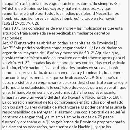
ocupación útil, por ser los vagos que hemos conocido siempre. -Sr.
Ministro de Gobierno.- Los vagos y mal entretenidos. Hay que
remontar el ejército por todos los medios posibles [.] Necesitamos
hombres, más hombres y muchos hombres” (citado en Ramayón
[1921] 1980: 79, 82).
Para 1875, las condiciones de enganche y las implicaciones que esta
situación traía aparejada se especificaban mediante decretos
nacionales:
Art. 6º El enganche se abrirá en todas las capitales de Provincia [.]
Art.7º Solo podrán recibirse como enganchados: -1º Los ciudadanos
argentinos, mayores de 18 años y menores de 50.-2º Aquellos que,
previo reconocimiento médico, resulten completamente aptos para el
servicio. Art. 8º Llenadas las dos condiciones contenidas en el artículo
anterior, el jefe nacional ó las autoridades locales en su caso, harán
conocer al presentado, de una manera clara y terminante, los deberes
que contrae y los beneficios que se le ofrecen.-Art. 9º Si después de
esto, persistiese en engancharse, se extenderá el contrato con arreglo
al formulario establecido, y le será leído dos veces para que se ratifique
en él, firmándolo en señal de conformidad, y sino supiese hacerlo,
firmará á ruego un vecino del distrito (Registro Nacional 1875: 188).
La concreción material de los compromisos entablados por el estado
con los particulares distaba de efectivizarse. El poder central asumía la
responsabilidad de entregar “al alistado una copia textual de aquel [el
contrato de enganche], y al mismo tiempo la cuota de 75 pesos
fuertes” y ordenaba que “[l]os gobiernos de Provincia proporcionarán
los elementos necesarios, por cuenta de la Nación [.] y que los