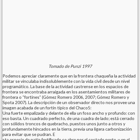
Tomado de Punzi 1997
Podemos apreciar claramente que en la frontera chaqueña la actividad
militar se vinculaba indisolublemente con la vida civil desde un nivel
programático. La base de la actividad castrense en los espacios de
frontera se encontraba arraigada en los asentamientos militares de
frontera o “fortines” (Gómez Romero 2006, 2007; Gómez Romero y
Spota 2007). La descripción de un observador directo nos provee una
imagen acabada de un fortín típico del Chaco5:
Una fuerte empalizada y delante de ella un foso ancho y profundo: con
eso basta. Un cuadrado perfecto, de una cuadra de lado; está cerrado
con sólidos troncos de quebracho, puestos unos junto a otros y
profundamente hincados en la tierra, previa una ligera carbonización
para evitar que se pudran. E
sta especie de patio fortificado se abre por el costado norte, y en el