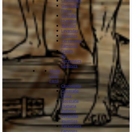
Cronología
Geografía
Física
Gográfia
Humana
Religión
Leyendas
Inventos
Personajes
Famosos
Frases
de
Personajes
Famosos
Media
Luna
Fértil
Cronología
Geografía
Física
Geografía
Humana
Religión
Leyendas
Inventos
Personajes
Famosos