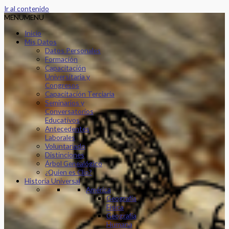
Ir al contenido
MENU
MENU
Inicio
Mis Datos
Datos Personales
Formación
Capacitación
Universitaria y
Congresos
Capacitación Terciaria
Seminarios y
Conversatorios
Educativos
Antecedentes
Laborales
Voluntariado
Distinciones
Árbol Genealógico
¿Quien es Clio?
Historia Universal
América
Geografía
Física
Geografía
Humana