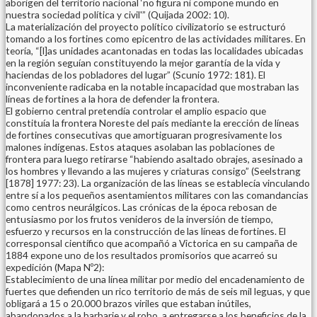
aborigen del territorio nacional ‘no figura ni compone mundo en
nuestra sociedad política y civil'” (Quijada 2002: 10).
La materialización del proyecto político civilizatorio se estructuró
tomando a los fortines como epicentro de las actividades militares. En
teoría, “[l]as unidades acantonadas en todas las localidades ubicadas
en la región seguían constituyendo la mejor garantía de la vida y
haciendas de los pobladores del lugar” (Scunio 1972: 181). El
inconveniente radicaba en la notable incapacidad que mostraban las
líneas de fortines a la hora de defender la frontera.
El gobierno central pretendía controlar el amplio espacio que
constituía la frontera Noreste del país mediante la erección de líneas
de fortines consecutivas que amortiguaran progresivamente los
malones indígenas. Estos ataques asolaban las poblaciones de
frontera para luego retirarse “habiendo asaltado obrajes, asesinado a
los hombres y llevando a las mujeres y criaturas consigo” (Seelstrang
[1878] 1977: 23). La organización de las líneas se establecía vinculando
entre sí a los pequeños asentamientos militares con las comandancias
como centros neurálgicos. Las crónicas de la época rebosan de
entusiasmo por los frutos venideros de la inversión de tiempo,
esfuerzo y recursos en la construcción de las líneas de fortines. El
corresponsal científico que acompañó a Victorica en su campaña de
1884 expone uno de los resultados promisorios que acarreó su
expedición (Mapa Nº2):
Establecimiento de una línea militar por medio del encadenamiento de
fuertes que defienden un rico territorio de más de seis mil leguas, y que
obligará a 15 o 20.000 brazos viriles que estaban inútiles,
abandonados a la barbarie y el robo, a entregarse a los beneficios de la