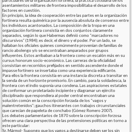
particulares de la organización fortinera, la práctica cotidiana de los
asentamientos militares de frontera imposibilitaba el desarrollo de los
factores en cuestión.
En principio, la idea de cooperación entre las partes en la organización
fortinera resulta quimérica por la ausencia absoluta de consenso entre
los individuos acantonados. La composición de la tropa en una
organización fortinera consistía en dos conjuntos claramente
separados, según lo que Habermas definió como “marcadores no
discursivos” (1984); es decir, el dinero y el poder. Por un lado, se
hallaban los oficiales quienes comúnmente provenían de familias de
rancio abolengo y/o se encontraban amparados por grupos
influyentes. Estos arribaban a la frontera como un escalón más en su
cursus honorum socio-económico. Las carreras de la oficialidad
consistían en recorridos prefijados en sentido ascendente donde el
impasse fortinero se insertaba como una experiencia edificante.
Para ellos la frontera consistía en una instancia discreta a transitar en
la senda de un horizonte promisorio. En cambio, para la soldadesca, la
frontera con el indio suponía una condena. Las aspiraciones estatales
de conformar un proletariado incipiente y diagramar un ejército
disciplinado que respondiera al poder central encontraban una
solución común en la conscripción forzada de los “vagos y
malentretenidos”; gauchos itinerantes con trabajos circunstanciales
que carecían de papeleta de conchabo (Gómez Romero 2007).
Los debates parlamentarios de 1870 sobre la conscripción forzosa
ofrecen una clara perspectiva de las pretensiones políticas en torno a
este particular:
Sr. Mármol- Supongo que los vagos a destinarse deben ser los sin