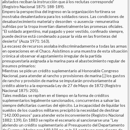
alistados reciban la instrucción que á los reclutas corresponde”
(Registro Nacional 1875: 188-189).
Empero la perspectiva del ingreso en la organización fortinera se
mostraba desalentadora para los soldados rasos. Las condiciones de
desabastecimiento material y desorden -o ausencia- remunerativa
sufridas por la tropa invertían diametralmente las promesas oficiales.
“El soldado argentino, mal pagado y peor vestido, confinado siempre,
puede decirse está condenado a pasar la vida en las fronteras del
desierto” (Auza 1971: 163).
La escasez de recursos asolaba indiscriminadamente a todas las armas
en operaciones en el Chaco. Asistimos a una muestra de esta situación
crónica al observar el agotamiento irregular de la partida
presupuestaria asignada a la marina para el abastecimiento regular de
insumos primarios:
Mientras se pide un crédito suplementario al Honorable Congreso
Nacional, para atender al rancho y provisiones de marina [.] los gastos
de rancho y provisión de marina se imputarán provisoriamente al
crédito abierto a la expresada Ley de 27 de Mayo de 1872 (Registro
Nacional 1875: 205).
Tales medidas se repiten en el tiempo en la forma de créditos
suplementarios legalmente sancionados, concurrentes a salvar las
siempre deficitarias cuentas del ejército. La incapacidad de liquidar los
sueldos de los cuadros militares precipitó la necesidad de destinar
“142.000 pesos” para atender este inconveniente (Registro Nacional
1882: 139). En 1883 se repite el escenario al sancionarse una “Ley
abriendo un crédito suplementario al Presupuesto del Departamento
de Guerra y Marina por 149.101 ps. m/n 11 centavos para el pago de