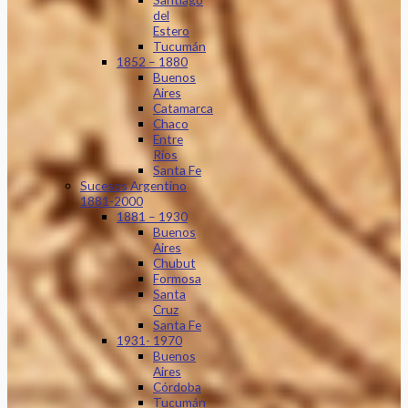
del
Estero
Tucumán
1852 – 1880
Buenos
Aires
Catamarca
Chaco
Entre
Ríos
Santa Fe
Sucesos Argentino
1881-2000
1881 – 1930
Buenos
Aires
Chubut
Formosa
Santa
Cruz
Santa Fe
1931- 1970
Buenos
Aires
Córdoba
Tucumán