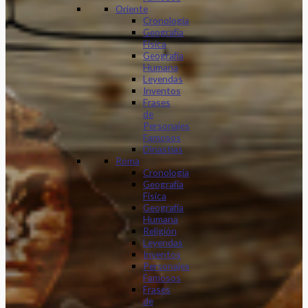
Oriente
Cronología
Geografía
Física
Geografía
Humana
Leyendas
Inventos
Frases
de
Personajes
Famosos
Dinastias
Roma
Cronología
Geografía
Física
Geografía
Humana
Religión
Leyendas
Inventos
Personajes
Famosos
Frases
de