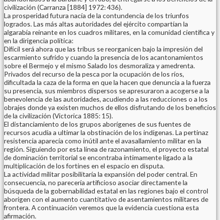
civilización (Carranza [1884] 1972: 436).
La prosperidad futura nacía de la contundencia de los triunfos
logrados. Las más altas autoridades del ejército compartían la
algarabía reinante en los cuadros militares, en la comunidad científica y
en la dirigencia política:
Difícil será ahora que las tribus se reorganicen bajo la impresión del
escarmiento sufrido y cuando la presencia de los acantonamientos
sobre el Bermejo y el mismo Salado los desmoraliza y amedrenta.
Privados del recurso de la pesca por la ocupación de los ríos,
dificultada la caza de la forma en que la hacen que denuncia a la fuerza
su presencia, sus miembros dispersos se apresuraron a acogerse a la
benevolencia de las autoridades, acudiendo a las reducciones o a los
obrajes donde ya existen muchos de ellos disfrutando de los beneficios
de la civilización (Victorica 1885: 15).
El distanciamiento de los grupos aborígenes de sus fuentes de
recursos acudía a ultimar la obstinación de los indígenas. La pertinaz
resistencia aparecía como inútil ante el avasallamiento militar en la
región. Siguiendo por esta línea de razonamiento, el proyecto estatal
de dominación territorial se encontraba íntimamente ligado a la
multiplicación de los fortines en el espacio en disputa.
La actividad militar posibilitaría la expansión del poder central. En
consecuencia, no parecería artificioso asociar directamente la
búsqueda de la gobernabilidad estatal en las regiones bajo el control
aborigen con el aumento cuantitativo de asentamientos militares de
frontera. A continuación veremos que la evidencia cuestiona esta
afirmación.