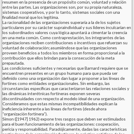
resumen en la presencia de un propósito común, voluntad y relación
entre las partes. Las organizaciones son, por su propia naturaleza,
sistemas cooperativos, y por lo tanto, sistemas sociales con una
finalidad moral que los legitima.
La racionalidad de las organizaciones superaría a la de los sujetos
particulares por su carácter supraindividual y sus líderes inculcarían en
los subordinados valores cuya lógica apuntará a cimentar la creencia
en una meta común. Como contraprestación, los integrantes de las
organizaciones reciben contribuciones o incentivos que refuerzan su
voluntad de colaboración; asumiéndose que las organizaciones
proveen beneficios a todos los miembros en forma proporcional a la
contribución que ellos brindan para la consecución de la meta
prepautada.
Las condiciones suficientes y necesarias que Barnard requiere que se
encuentren presentes en un grupo humano para que pueda ser
definido como una organización dan lugar a proponer a las líneas de
fortines como entidades organizacionales. Sin embargo, las
circunstancias específicas que caracterizaron las relaciones sociales y
las dinámicas interétnicas fortineras exponen severas
discontinuidades con respecto al modelo ideal de una organización.
Consideramos que estas mismas incompatibilidades explican la
ineficiencia inherente a las líneas de fortines (desde ahora
“organización fortinera”).
Simon ([1947] 1962) expone tres rasgos que deben ser estimulados
para el buen funcionamiento de las organizaciones: cooperación,
pericia y responsabilidad. Paradójicamente, dadas las características