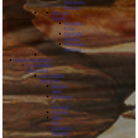
Personajes
Famosos
Resto de
Europa
Geografía
Física
Geografía
Humana
Personajes
Famosos
Historia Argentina
Los Caudillos
Argentinos
Los Caudillos
Argentinos
Buenos
Aires
Catamarca
y
Tucumán
Córdoba
Entre
Ríos,
Corrientes,
Misiones