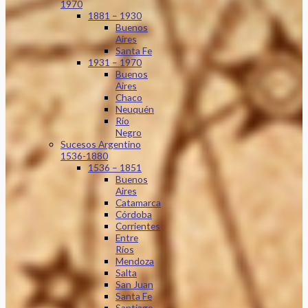
1970
1881 – 1930
Buenos
Aires
Santa Fe
1931 – 1970
Buenos
Aires
Chaco
Neuquén
Río
Negro
Sucesos Argentino
1536-1880
1536 – 1851
Buenos
Aires
Catamarca
Córdoba
Corrientes
Entre
Ríos
Mendoza
Salta
San Juan
Santa Fe
Santiago