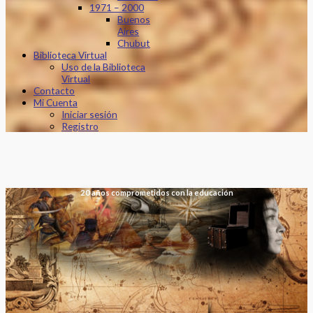
1971 – 2000
Buenos
Aires
Chubut
Biblioteca Virtual
Uso de la Biblioteca
Virtual
Contacto
Mi Cuenta
Iniciar sesión
Registro
20 años comprometidos con la educación