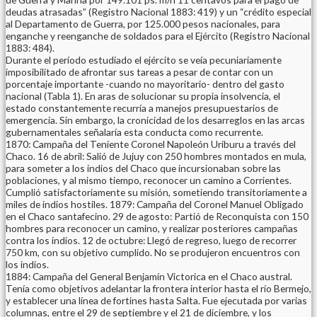
deudas atrasadas” (Registro Nacional 1883: 419) y un “crédito especial
al Departamento de Guerra, por 125.000 pesos nacionales, para
enganche y reenganche de soldados para el Ejército (Registro Nacional
1883: 484).
Durante el período estudiado el ejército se veía pecuniariamente
imposibilitado de afrontar sus tareas a pesar de contar con un
porcentaje importante -cuando no mayoritario- dentro del gasto
nacional (Tabla 1). En aras de solucionar su propia insolvencia, el
estado constantemente recurría a manejos presupuestarios de
emergencia. Sin embargo, la cronicidad de los desarreglos en las arcas
gubernamentales señalaría esta conducta como recurrente.
1870: Campaña del Teniente Coronel Napoleón Uriburu a través del
Chaco. 16 de abril: Salió de Jujuy con 250 hombres montados en mula,
para someter a los indios del Chaco que incursionaban sobre las
poblaciones, y al mismo tiempo, reconocer un camino a Corrientes.
Cumplió satisfactoriamente su misión, sometiendo transitoriamente a
miles de indios hostiles. 1879: Campaña del Coronel Manuel Obligado
en el Chaco santafecino. 29 de agosto: Partió de Reconquista con 150
hombres para reconocer un camino, y realizar posteriores campañas
contra los indios. 12 de octubre: Llegó de regreso, luego de recorrer
750 km, con su objetivo cumplido. No se produjeron encuentros con
los indios.
1884: Campaña del General Benjamín Victorica en el Chaco austral.
Tenía como objetivos adelantar la frontera interior hasta el río Bermejo,
y establecer una línea de fortines hasta Salta. Fue ejecutada por varias
columnas, entre el 29 de septiembre y el 21 de diciembre, y los