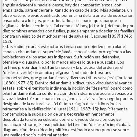
ángulo adyacente, hacia el oeste, hay dos compartimientos, con
empalizada, para encerrar el ganado en caso de sitio. Más adelante, un
observatorio elevado, edificado por encima de la tronera de este cañón,
ensanchará a lo lejos, por todos lados, el espacio que abarque la
vigilancia de los centinelas. Tal como está hoy, [el fortín], defendido por
diez hombres armados con fusiles, puede amparar a doscientas familias
contra un ejército de muchos miles de salvajes. (Jacques [1857] 1945:
152).
Estas rudimentarias estructuras tenían como objetivo controlar el
espacio circundante -superficie jamás especificada- protegiendo a las
poblaciones de los ataques indígenas. Su función era defensiva,
ofensiva y disuasiva, o por lo menos ello es lo que se buscaba. Los
fortines pretendían instituir la noción y la práctica del orden en el
“desierto verde”, un ámbito peligroso “poblado de bosques
impenetrables, que guardan fieras y diversas tribus salvajes” (Fontana
[1880] 1977: 65). Dentro del andamiaje discursivo vinculado al avance
estatal sobre el territorio indígena, la noción de “desierto” operó como
pilar fundamental. La conformación de un ideario particular asociado a
la voz “desierto” -un espacio feral, ajeno a la civilización y regido por los
designios de la naturaleza-, “el último refugio de las tribus indias
refractarias a la civilización” (Huret [1911] 1987: 15); implícitamente
contemplaba la suposición de una geografía eminentemente
despoblada (una idea solidaria con el proyecto de nación que se
buscaba instaurar). El uso político del término “desierto”6 implicaba la
diagramación de un ideario político destinado a superponerse sobre
una realidad socio-cultural anterior.