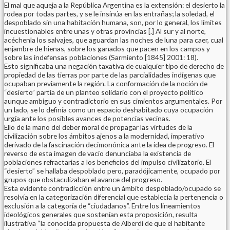
El mal que aqueja a la República Argentina es la extensión: el desierto la
rodea por todas partes, y se le insinúa en las entrañas; la soledad, el
despoblado sin una habitación humana, son, por lo general, los límites
incuestionables entre unas y otras provincias [.] Al sur y al norte,
acéchenla los salvajes, que aguardan las noches de luna para caer, cual
enjambre de hienas, sobre los ganados que pacen en los campos y
sobre las indefensas poblaciones (Sarmiento [1845] 2001: 18).
Esto significaba una negación taxativa de cualquier tipo de derecho de
propiedad de las tierras por parte de las parcialidades indígenas que
ocupaban previamente la región. La conformación de la noción de
“desierto” partía de un planteo solidario con el proyecto político
aunque ambiguo y contradictorio en sus cimientos argumentales. Por
un lado, se lo definía como un espacio deshabitado cuya ocupación
urgía ante los posibles avances de potencias vecinas.
Ello de la mano del deber moral de propagar las virtudes de la
civilización sobre los ámbitos ajenos a la modernidad, imperativo
derivado de la fascinación decimonónica ante la idea de progreso. El
reverso de esta imagen de vacío denunciaba la existencia de
poblaciones refractarias a los beneficios del impulso civilizatorio. El
“desierto” se hallaba despoblado pero, paradójicamente, ocupado por
grupos que obstaculizaban el avance del progreso.
Esta evidente contradicción entre un ámbito despoblado/ocupado se
resolvía en la categorización diferencial que establecía la pertenencia o
exclusión a la categoría de “ciudadanos”. Entre los lineamientos
ideológicos generales que sostenían esta proposición, resulta
ilustrativa “la conocida propuesta de Alberdi de que el habitante