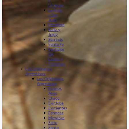
y
Uruguay
La Rioja
y San
Juan
Mendoza
Salta y
Jujuy
San Luis
Santa Fe
Santiago
del
Estero y
Tucumán
Los Originarios
Argentinos
Los Originarios
Argentinos
Buenos
Aires
Chaco
Córdoba
Corrientes
Formosa
Mendoza
Salta
Santa