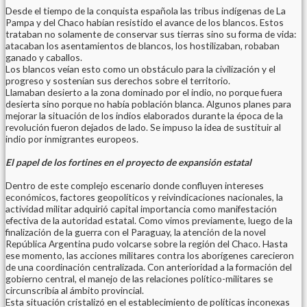
Desde el tiempo de la conquista española las tribus indígenas de La
Pampa y del Chaco habían resistido el avance de los blancos. Estos
trataban no solamente de conservar sus tierras sino su forma de vida:
atacaban los asentamientos de blancos, los hostilizaban, robaban
ganado y caballos.
Los blancos veían esto como un obstáculo para la civilización y el
progreso y sostenían sus derechos sobre el territorio.
Llamaban desierto a la zona dominado por el indio, no porque fuera
desierta sino porque no había población blanca. Algunos planes para
mejorar la situación de los indios elaborados durante la época de la
revolución fueron dejados de lado. Se impuso la idea de sustituir al
indio por inmigrantes europeos.
El papel de los fortines en el proyecto de expansión estatal
Dentro de este complejo escenario donde confluyen intereses
económicos, factores geopolíticos y reivindicaciones nacionales, la
actividad militar adquirió capital importancia como manifestación
efectiva de la autoridad estatal. Como vimos previamente, luego de la
finalización de la guerra con el Paraguay, la atención de la novel
República Argentina pudo volcarse sobre la región del Chaco. Hasta
ese momento, las acciones militares contra los aborígenes carecieron
de una coordinación centralizada. Con anterioridad a la formación del
gobierno central, el manejo de las relaciones político-militares se
circunscribía al ámbito provincial.
Esta situación cristalizó en el establecimiento de políticas inconexas