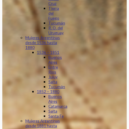
Cruz
Tierra
del
Fuego
Tucumán
R. O. del
Uruguay
Mujeres Argentinas
desde 1536 hasta
1880
1536 – 1851
Buenos
Aires
Entre
Ríos
Jujuy
Salta
Tucumán
1852 – 1880
Buenos
Aires
Catamarca
Salta
Santa Fe
Mujeres Argentinas
desde 1881 hasta