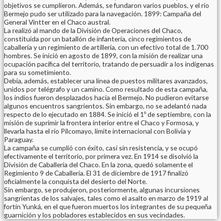
objetivos se cumplieron. Además, se fundaron varios pueblos, y el río
Bermejo pudo ser utilizado para la navegación. 1899: Campaña del
General Vintter en el Chaco austral.
La realizó al mando de la División de Operaciones del Chaco,
constituida por un batallón de infantería, cinco regimientos de
caballería y un regimiento de artillería, con un efectivo total de 1.700
hombres. Se inició en agosto de 1899, con la misión de realizar una
ocupación pacífica del territorio, tratando de persuadir a los indígenas
para su sometimiento.
Debía, además, establecer una línea de puestos militares avanzados,
unidos por telégrafo y un camino. Como resultado de esta campaña,
los indios fueron desplazados hacia el Bermejo. No pudieron evitarse
algunos encuentros sangrientos. Sin embargo, no se adelantó nada
respecto de lo ejecutado en 1884. Se inició el 1º de septiembre, con la
misión de suprimir la frontera interior entre el Chaco y Formosa, y
llevarla hasta el río Pilcomayo, límite internacional con Bolivia y
Paraguay.
La campaña se cumplió con éxito, casi sin resistencia, y se ocupó
efectivamente el territorio, por primera vez. En 1914 se disolvió la
División de Caballería del Chaco. En la zona, quedó solamente el
Regimiento 9 de Caballería. El 31 de diciembre de 1917 finalizó
oficialmente la conquista del desierto del Norte.
Sin embargo, se produjeron, posteriormente, algunas incursiones
sangrientas de los salvajes, tales como el asalto en marzo de 1919 al
fortín Yunká, en el que fueron muertos los integrantes de su pequeña
guarnición y los pobladores establecidos en sus vecindades.