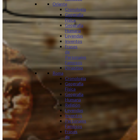
Oriente
Cronología
Geografía
Física
Geografía
Humana
Leyendas
Inventos
Frases
de
Personajes
Famosos
Dinastias
Roma
Cronología
Geografía
Física
Geografía
Humana
Religión
Leyendas
Inventos
Personajes
Famosos
Frases
de