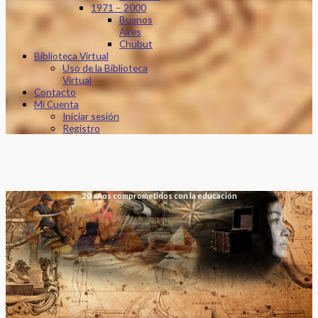
1971 – 2000
Buenos
Aires
Chubut
Biblioteca Virtual
Uso de la Biblioteca
Virtual
Contacto
Mi Cuenta
Iniciar sesión
Registro
20 años comprometidos con la educación