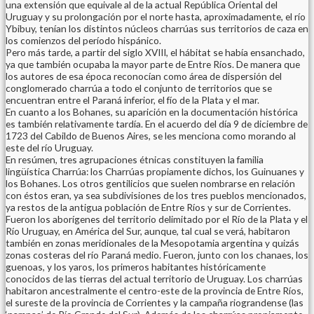
una extensión que equivale al de la actual República Oriental del
Uruguay y su prolongación por el norte hasta, aproximadamente, el río
Ybibuy, tenían los distintos núcleos charrúas sus territorios de caza en
los comienzos del período hispánico.
Pero más tarde, a partir del siglo XVIII, el hábitat se había ensanchado,
ya que también ocupaba la mayor parte de Entre Ríos. De manera que
los autores de esa época reconocían como área de dispersión del
conglomerado charrúa a todo el conjunto de territorios que se
encuentran entre el Paraná inferior, el fío de la Plata y el mar.
En cuanto a los Bohanes, su aparición en la documentación histórica
es también relativamente tardía. En el acuerdo del día 9 de diciembre de
1723 del Cabildo de Buenos Aires, se les menciona como morando al
este del río Uruguay.
En resúmen, tres agrupaciones étnicas constituyen la familia
lingüística Charrúa: los Charrúas propiamente dichos, los Guinuanes y
los Bohanes. Los otros gentilicios que suelen nombrarse en relación
con éstos eran, ya sea subdivisiones de los tres pueblos mencionados,
ya restos de la antigua población de Entre Ríos y sur de Corrientes.
Fueron los aborígenes del territorio delimitado por el Río de la Plata y el
Río Uruguay, en América del Sur, aunque, tal cual se verá, habitaron
también en zonas meridionales de la Mesopotamia argentina y quizás
zonas costeras del río Paraná medio. Fueron, junto con los chanaes, los
guenoas, y los yaros, los primeros habitantes históricamente
conocidos de las tierras del actual territorio de Uruguay. Los charrúas
habitaron ancestralmente el centro-este de la provincia de Entre Ríos,
el sureste de la provincia de Corrientes y la campaña riograndense (las