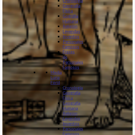
Cronología
Geografía
Física
Gográfia
Humana
Religión
Leyendas
Inventos
Personajes
Famosos
Frases
de
Personajes
Famosos
Media
Luna
Fértil
Cronología
Geografía
Física
Geografía
Humana
Religión
Leyendas
Inventos
Personajes
Famosos