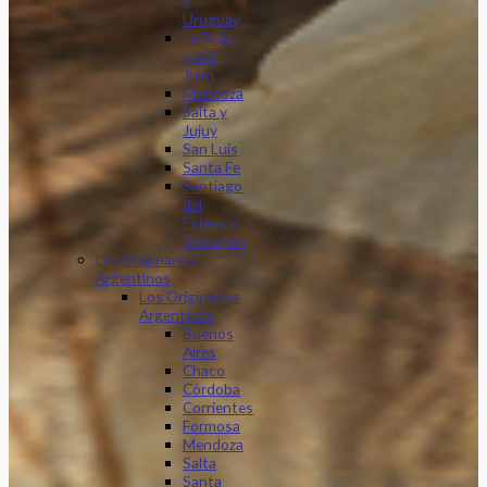
y
Uruguay
La Rioja
y San
Juan
Mendoza
Salta y
Jujuy
San Luis
Santa Fe
Santiago
del
Estero y
Tucumán
Los Originarios
Argentinos
Los Originarios
Argentinos
Buenos
Aires
Chaco
Córdoba
Corrientes
Formosa
Mendoza
Salta
Santa