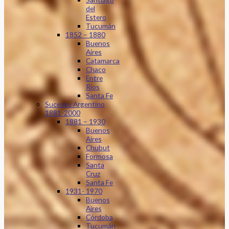
del
Estero
Tucumán
1852 – 1880
Buenos
Aires
Catamarca
Chaco
Entre
Ríos
Santa Fe
Sucesos Argentino
1881-2000
1881 – 1930
Buenos
Aires
Chubut
Formosa
Santa
Cruz
Santa Fe
1931- 1970
Buenos
Aires
Córdoba
Tucumán