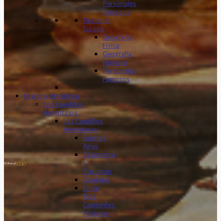
Personajes
Famosos
Resto de
Europa
Geografía
Física
Geografía
Humana
Personajes
Famosos
Historia Argentina
Los Caudillos
Argentinos
Los Caudillos
Argentinos
Buenos
Aires
Catamarca
y
Tucumán
Córdoba
Entre
Ríos,
Corrientes,
Misiones