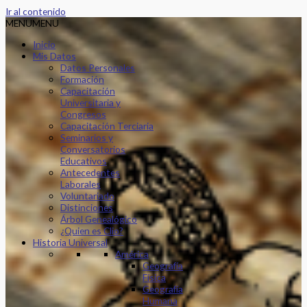
Ir al contenido
MENU
MENU
Inicio
Mis Datos
Datos Personales
Formación
Capacitación
Universitaria y
Congresos
Capacitación Terciaria
Seminarios y
Conversatorios
Educativos
Antecedentes
Laborales
Voluntariado
Distinciones
Árbol Genealógico
¿Quien es Clio?
Historia Universal
América
Geografía
Física
Geografía
Humana