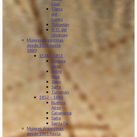
Cruz
Tierra
del
Fuego
Tucumán
R. O. del
Uruguay
Mujeres Argentinas
desde 1536 hasta
1880
1536 – 1851
Buenos
Aires
Entre
Ríos
Jujuy
Salta
Tucumán
1852 – 1880
Buenos
Aires
Catamarca
Salta
Santa Fe
Mujeres Argentinas
desde 1881 hasta