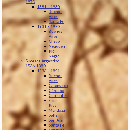
1970
1881 – 1930
Buenos
Aires
Santa Fe
1931 – 1970
Buenos
Aires
Chaco
Neuquén
Río
Negro
Sucesos Argentino
1536-1880
1536 – 1851
Buenos
Aires
Catamarca
Córdoba
Corrientes
Entre
Ríos
Mendoza
Salta
San Juan
Santa Fe
Santiago