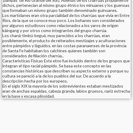
‘pampas’ de Río Grande del Sur). Además de los charrúas propiamente
dichos, pertenecían al mismo grupo étnico los minuanes y los guenoas
que formaban un mismo grupo también denominado guinuanes.
Los martidanes eran otra parcialidad de los charrúas que vivía en Entre
Ríos, de la que se conoce muy poco. Los bohanes son considerados
por algunos estudiosos como relacionados a los yaros de origen
káingang y por otros como integrantes del grupo charrúa.
Los chaná-timbú-beguá, muy parecidos a los charrúas, eran
posiblemente, el producto de reiterados mestizajes y aculturaciones
entre pámpidos y láguidos, en las costas paranaenses de la provincia
de Santa Fe habitaban los calchines quienes también son
considerados de filiación charrúa..
Características Físicas Este etno fue incluido dentro de los grupos que
integran el tipo racial pámpido. Se basa este concepto en las
constancias históricas que describen su aspecto externo y porque su
cultura se pareció a la de los pueblos del sur. De acuerdo a la
descripción hecha por los europeos.
En el siglo XIX la mayoría de los sobrevivientes estaban mestizados
eran de anchas espaldas, cabeza grande, labios gruesos, nariz estrecha
en la base y escasa pilosidad.