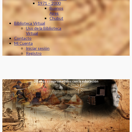
1971 – 2000
Buenos
Aires
Chubut
Biblioteca Virtual
Uso de la Biblioteca
Virtual
Contacto
Mi Cuenta
Iniciar sesión
Registro
20 años comprometidos con la educación