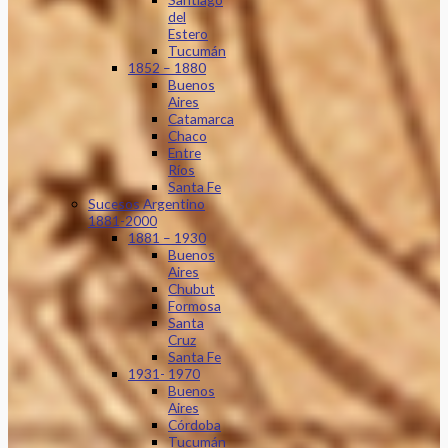
del
Estero
Tucumán
1852 – 1880
Buenos
Aires
Catamarca
Chaco
Entre
Ríos
Santa Fe
Sucesos Argentino
1881-2000
1881 – 1930
Buenos
Aires
Chubut
Formosa
Santa
Cruz
Santa Fe
1931- 1970
Buenos
Aires
Córdoba
Tucumán