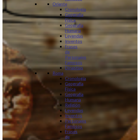
Oriente
Cronología
Geografía
Física
Geografía
Humana
Leyendas
Inventos
Frases
de
Personajes
Famosos
Dinastias
Roma
Cronología
Geografía
Física
Geografía
Humana
Religión
Leyendas
Inventos
Personajes
Famosos
Frases
de