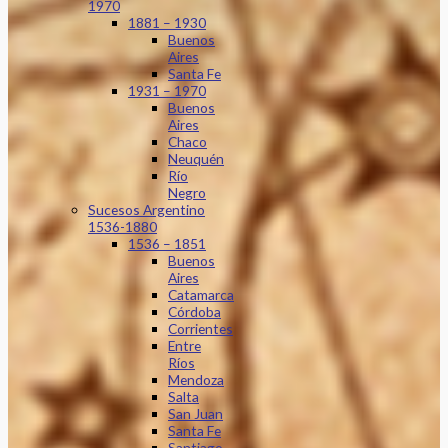
1970
1881 – 1930
Buenos
Aires
Santa Fe
1931 – 1970
Buenos
Aires
Chaco
Neuquén
Río
Negro
Sucesos Argentino
1536-1880
1536 – 1851
Buenos
Aires
Catamarca
Córdoba
Corrientes
Entre
Ríos
Mendoza
Salta
San Juan
Santa Fe
Santiago