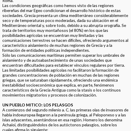
Roma.
Las condiciones geográficas como hemos visto de las regiones
ribereñas del mar Egeo condicionan el desarrollo histórico de estas
sociedades. Grecia presenta un clima mediterráneo considerablemente
seco y de temperaturas poco moderadas, dada su ubicación en el
Mediterráneo oriental y, sobre todo, debido a su abrupta orografía. Se
trata de territorios muy montañosos (el 80%) en los que las
posibilidades agrícolas se encuentran muy limitadas y las
comunicaciones terrestres se hacen difíciles, ofreciendo argumentos al
característico aislamiento de muchas regiones de Grecia y a la
formación de entidades políticas independientes.
Sólo las comunicaciones marítimas permiten superar los umbrales de
aislamiento y de autoabastecimiento de unas sociedades que
encuentran dificultades para establecer vínculos regulares por tierra.
Las limitadas posibilidades agrícolas no facilitaron la formación de
grandes concentraciones de población en muchas de las regiones
griegas, que se saturaban rápidamente, ofreciendo una endémica
inestabilidad socioeconómica que explica, en parte, fenómenos
característicos de la Grecia Antigua como la stasis o los continuos
movimientos migratorios y procesos de colonización.
UN PUEBLO MITICO: LOS PELASGOS
A comienzos del segundo milenio a. C. las primeras olas de invasores de
habla indoeuropea llegaron a la península griega, al Peloponeso y a las
islas adyacentes, asentándose en esa región. Homero los denomina
Achaioi, distinguiéndolos de los autóctonos pelasgios, sobre los
cuales afirma lo siguiente: