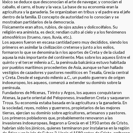
léxico se deduce que desconocían el arte de navegar, y conocían el
caballo, el carro, el buey y la vaca. La base de su economía eran la
agricultura y la ganadería. Se organizaban en tribus y el padre era el jefe
dentro de la familia. El concepto de autoridad no lo conocían y se
mostraban partidarios de la democracia.
Físicamente eran altos, rubios, de ojos azules y dolicocéfalos. Su
religión era animista, es decir, rendían culto al cielo y a los fenómenos
atmosféricos (trueno, rayo, lluvia, etc.).
Los aqueos fueron en escasa cantidad pero muy decididos, siendo los
primeros en asimilar la civilización cretense y junto a los eolios,
formaron lo que se denomina la n los aportes de Creta y de la ciudad
aquea la más importante del continente. Mas sobre los aqueos Entre el
quinto y el tercer milenio a.C., la península balcánica estuvo habitada
por pueblos marítimos procedentes de Asia, aunque se han hallado
vestigios de cazadores y pastores neolíticos en Tesalia, Grecia central
y Creta. Desde el segundo milenio a.C., un pueblo guerrero de origen
indoeuropeo, los aqueos, comenzó a extender su dominio sobre la
península.
Fundadores de Micenas, Tirinto y Argos, los aqueos conquistaron
Atenas, la parte oriental del Peloponeso, invadieron Creta y saquearon
Troya. Su economía estaba basada en la agricultura y la ganadería. En
la sociedad, reyes, nobles y guerreros, propietarios de las mejores
tierras, ejercían su dominio sobre agricultores, artesanos y pastores.
Los primeros pobladores que, probablemente renovaron a las
invasiones indoeuropeas, llegaron a Grecia en el 1950 antes de Cristo,
habrían sido los jónicos, quienes terminaron por instalarse en la región
de Ática y en la isla de Eubea 2. Hacia el 1580 antes de Cristo, arribaron