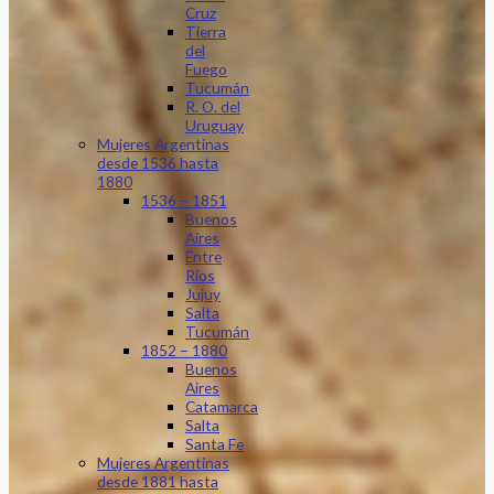
Cruz
Tierra
del
Fuego
Tucumán
R. O. del
Uruguay
Mujeres Argentinas
desde 1536 hasta
1880
1536 – 1851
Buenos
Aires
Entre
Ríos
Jujuy
Salta
Tucumán
1852 – 1880
Buenos
Aires
Catamarca
Salta
Santa Fe
Mujeres Argentinas
desde 1881 hasta