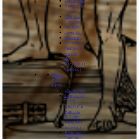
Cronología
Geografía
Física
Gográfia
Humana
Religión
Leyendas
Inventos
Personajes
Famosos
Frases
de
Personajes
Famosos
Media
Luna
Fértil
Cronología
Geografía
Física
Geografía
Humana
Religión
Leyendas
Inventos
Personajes
Famosos