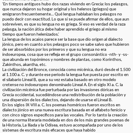
‘En tiempos antiguos hubo dos razas viviendo en Grecia: los pelasgos,
que nunca dejaron su hogar original y los helenos (griegos) que
emigraron frecuentemente… Qué lengua hablaban los pelasgos no
puedo decir con exactitud. Lo que sí se puede afirmar de ellos, que aun
sobreviven, es que su lengua no es griega. Si eso es verdad de la raza
pelasga, la nación ática debe haber aprendido el griego al mismo
tiempo que fueron helenizados.’
La lengua de los acaios parece ser la base que dio origen al dialecto
jónico, pero en cuanto a los pelasgos poco se sabe salvo que hubieron
de ser absorbidos por los primeros y que su lengua no era
indoeuropea, cosa que se refleja en el grupo consonántico -nth- y -ss-
que abunda en topónimos y nombres de plantas, como Korinthos,
Zakinthos, akantha, etc.
La civilización del Bronce, conocida como micénica, duró desde el 1.500
al 1.100 a. C. y durante ese periodo la lengua fue puesta por escrito en
el silabario Lineal B, que a su vez estaba basado en otro modelo
cretense no indoeuropeo denominado Lineal A. En el siglo XI a. C. la
civilización micénica fue perturbada por las invasiones dóricas en
Grecia occidental, sucediéndose una redistribución de la población y
una dispersión de los dialectos, dejando de usarse el Lineal B.
En los siglos IX-VIII a. C. los poemas homéricos fueron escritos en
dialecto jónico en una nueva escritura basada en el alfabeto fenicio y
con cinco signos específicos para las vocales. Por lo tanto la creación
de una norma literaria modelada en dos de los más grandes poemas de
la Historia, La Iliada y la Odisea, estuvo acompañada por uno de los
sistemas de escritura más eficaces que haya habido