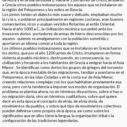
a Grecia otros pueblos indoeuropeos: los aqueos que se instalaron en
la región del Peloponeso y los eolios en Beocia.
Los jonios tenían un dialecto más suave y delicado, empleaban mucho
la i y la s, y poblaron principalmente en regiones costeras, eran buenos
comerciantes, ricos y usaban vestidos flotantes al estilo Oriental.
Hacia el año 1000 a.C., la civilización micénica sucumbió ante los
invasores dorios -portadores de armas de hierro desconocidas por los
aqueos- quienes se amalgamaron con la población sometida y
aportaron un idioma común a toda la región.
Los últimos pueblos indoeuropeos que se instalaron en Grecia fueron
los dorios, que por el año 1200 antes de Cristo, irrumpieron en forma
violenta al pueblo micénico, destruyendo, en consecuencia, su
civilización y forzando a los habitantes de Grecia a emigrar hacia el Asia
Menor . Se identifican como dorios los grupos de griegos del noroeste
que, en la época inestable de las migraciones, tendían a asentarse en el
Peloponeso, en las islas Cícladas y en la costa sur de Asia Menor,
creando relaciones complejas con los que habitaban previamente esa
zona, pero con la tendencia a imponer sus modos de organización. El
problema se plantea ahora, no en términos disyuntivos, sobre si hay o
no migración doria, sino en términos cualitativos, sobre qué quiere
decir en esta época el concepto de etnia, de etnia doria, de
movimientos de pueblos, y sobre qué tipo de movimientos colectivos
pueden definirse como propios de la época, así como sobre los
significados que en ellos tiene la lengua, la organización tribal y la
configuración de las tradiciones legendarias.