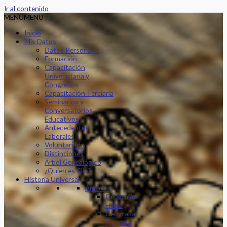
Ir al contenido
MENU
MENU
Inicio
Mis Datos
Datos Personales
Formación
Capacitación
Universitaria y
Congresos
Capacitación Terciaria
Seminarios y
Conversatorios
Educativos
Antecedentes
Laborales
Voluntariado
Distinciones
Árbol Genealógico
¿Quien es Clio?
Historia Universal
América
Geografía
Física
Geografía
Humana