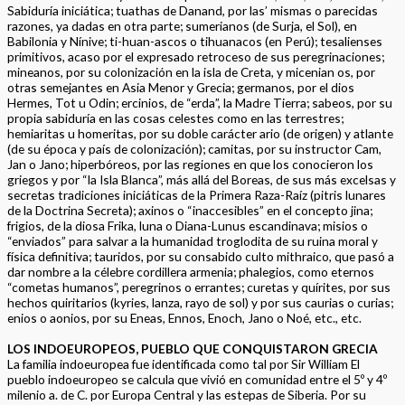
Sabiduría iniciática; tuathas de Danand, por las’ mismas o parecidas
razones, ya dadas en otra parte; sumerianos (de Surja, el Sol), en
Babilonia y Nínive; ti-huan-ascos o tihuanacos (en Perú); tesalienses
primitivos, acaso por el expresado retroceso de sus peregrinaciones;
mineanos, por su colonización en la isla de Creta, y micenian os, por
otras semejantes en Asia Menor y Grecia; germanos, por el dios
Hermes, Tot u Odin; ercinios, de “erda”, la Madre Tierra; sabeos, por su
propia sabiduría en las cosas celestes como en las terrestres;
hemiaritas u homeritas, por su doble carácter ario (de origen) y atlante
(de su época y país de colonización); camitas, por su instructor Cam,
Jan o Jano; hiperbóreos, por las regiones en que los conocieron los
griegos y por “la Isla Blanca”, más allá del Boreas, de sus más excelsas y
secretas tradiciones iniciáticas de la Primera Raza-Raíz (pitris lunares
de la Doctrina Secreta); axinos o “inaccesibles” en el concepto jina;
frigios, de la diosa Frika, luna o Diana-Lunus escandinava; misios o
“enviados” para salvar a la humanidad troglodita de su ruina moral y
física definitiva; tauridos, por su consabido culto mithraico, que pasó a
dar nombre a la célebre cordillera armenia; phalegios, como eternos
“cometas humanos”, peregrinos o errantes; curetas y quírites, por sus
hechos quiritarios (kyries, lanza, rayo de sol) y por sus caurias o curias;
enios o aonios, por su Eneas, Ennos, Enoch, Jano o Noé, etc., etc.
LOS INDOEUROPEOS, PUEBLO QUE CONQUISTARON GRECIA
La familia indoeuropea fue identificada como tal por Sir William El
pueblo indoeuropeo se calcula que vivió en comunidad entre el 5º y 4º
milenio a. de C. por Europa Central y las estepas de Siberia. Por su