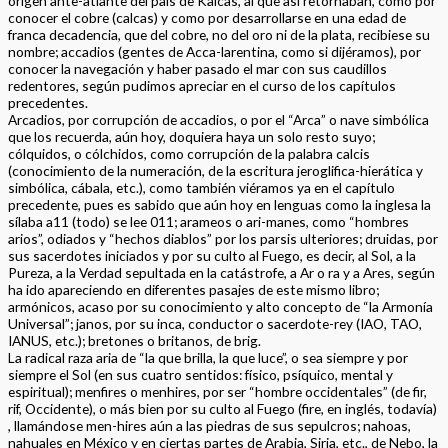
origen ante-atlante del país de Kalcas, al que así retornaban, como por
conocer el cobre (calcas) y como por desarrollarse en una edad de
franca decadencia, que del cobre, no del oro ni de la plata, recibiese su
nombre; accadios (gentes de Acca-larentina, como si dijéramos), por
conocer la navegación y haber pasado el mar con sus caudillos
redentores, según pudimos apreciar en el curso de los capítulos
precedentes.
Arcadios, por corrupción de accadios, o por el “Arca” o nave simbólica
que los recuerda, aún hoy, doquiera haya un solo resto suyo;
cólquidos, o cólchidos, como corrupción de la palabra calcis
(conocimiento de la numeración, de la escritura jeroglifica-hierática y
simbólica, cábala, etc.), como también viéramos ya en el capítulo
precedente, pues es sabido que aún hoy en lenguas como la inglesa la
sílaba a11 (todo) se lee 011; arameos o ari-manes, como “hombres
arios”, odiados y “hechos diablos” por los parsis ulteriores; druidas, por
sus sacerdotes iniciados y por su culto al Fuego, es decir, al Sol, a la
Pureza, a la Verdad sepultada en la catástrofe, a Ar o ra y a Ares, según
ha ido apareciendo en diferentes pasajes de este mismo libro;
armónicos, acaso por su conocimiento y alto concepto de “la Armonía
Universal”; janos, por su inca, conductor o sacerdote-rey (IAO, TAO,
IANUS, etc.); bretones o britanos, de brig.
La radical raza aria de “la que brilla, la que luce”, o sea siempre y por
siempre el Sol (en sus cuatro sentidos: físico, psíquico, mental y
espiritual); menfires o menhires, por ser “hombre occidentales” (de fir,
rif, Occidente), o más bien por su culto al Fuego (fire, en inglés, todavía)
, llamándose men-hires aún a las piedras de sus sepulcros; nahoas,
nahuales en México y en ciertas partes de Arabia, Siria, etc., de Nebo, la