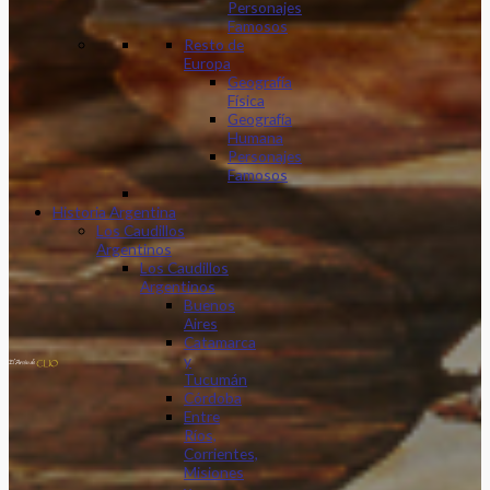
Personajes
Famosos
Resto de
Europa
Geografía
Física
Geografía
Humana
Personajes
Famosos
Historia Argentina
Los Caudillos
Argentinos
Los Caudillos
Argentinos
Buenos
Aires
Catamarca
y
Tucumán
Córdoba
Entre
Ríos,
Corrientes,
Misiones