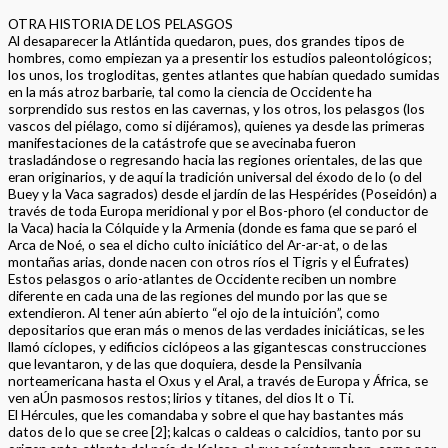
OTRA HISTORIA DE LOS PELASGOS
Al desaparecer la Atlántida quedaron, pues, dos grandes tipos de
hombres, como empiezan ya a presentir los estudios paleontológicos;
los unos, los trogloditas, gentes atlantes que habían quedado sumidas
en la más atroz barbarie, tal como la ciencia de Occidente ha
sorprendido sus restos en las cavernas, y los otros, los pelasgos (los
vascos del piélago, como si dijéramos), quienes ya desde las primeras
manifestaciones de la catástrofe que se avecinaba fueron
trasladándose o regresando hacia las regiones orientales, de las que
eran originarios, y de aquí la tradición universal del éxodo de lo (o del
Buey y la Vaca sagrados) desde el jardín de las Hespérides (Poseidón) a
través de toda Europa meridional y por el Bos-phoro (el conductor de
la Vaca) hacia la Cólquide y la Armenia (donde es fama que se paró el
Arca de Noé, o sea el dicho culto iniciático del Ar-ar-at, o de las
montañas arias, donde nacen con otros ríos el Tigris y el Éufrates)
Estos pelasgos o ario-atlantes de Occidente reciben un nombre
diferente en cada una de las regiones del mundo por las que se
extendieron. Al tener aún abierto “el ojo de la intuición”, como
depositarios que eran más o menos de las verdades iniciáticas, se les
llamó cíclopes, y edificios ciclópeos a las gigantescas construcciones
que levantaron, y de las que doquiera, desde la Pensilvania
norteamericana hasta el Oxus y el Aral, a través de Europa y África, se
ven aÚn pasmosos restos; lirios y titanes, del dios lt o Ti.
El Hércules, que les comandaba y sobre el que hay bastantes más
datos de lo que se cree [2]; kalcas o caldeas o calcidios, tanto por su