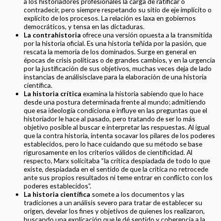
a los historiadores profesionales la carga de ratificar o
contradecir, pero siempre respetando su sitio de eje implícito o
explícito de los procesos. La relación es laxa en gobiernos
democráticos, y tensa en las dictaduras.
La contrahistoria
ofrece una versión opuesta a la transmitida
por la historia oficial. Es una historia teñida por la pasión, que
rescata la memoria de los dominados. Surge en general en
épocas de crisis políticas o de grandes cambios, y en la urgencia
por la justificación de sus objetivos, muchas veces deja de lado
instancias de análisisclave para la elaboración de una historia
científica.
La historia crítica
examina la historia sabiendo que lo hace
desde una postura determinada frente al mundo; admitiendo
que esa ideología condiciona e influye en las preguntas que el
historiador le hace al pasado, pero tratando de ser lo más
objetivo posible al buscar e interpretar las respuestas. Al igual
que la contra historia, intenta socavar los pilares de los poderes
establecidos, pero lo hace cuidando que su método se base
rigurosamente en los criterios válidos de cientificidad. Al
respecto, Marx solicitaba “la crítica despiadada de todo lo que
existe, despiadada en el sentido de que la crítica no retrocede
ante sus propios resultados ni teme entrar en conflicto con los
poderes establecidos”.
La historia científica
somete a los documentos y las
tradiciones a un análisis severo para tratar de establecer su
origen, develar los fines y objetivos de quienes los realizaron,
buscando una explicación que le dé sentido y coherencia a la