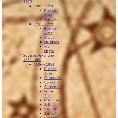
1970
1881 – 1930
Buenos
Aires
Santa Fe
1931 – 1970
Buenos
Aires
Chaco
Neuquén
Río
Negro
Sucesos Argentino
1536-1880
1536 – 1851
Buenos
Aires
Catamarca
Córdoba
Corrientes
Entre
Ríos
Mendoza
Salta
San Juan
Santa Fe
Santiago