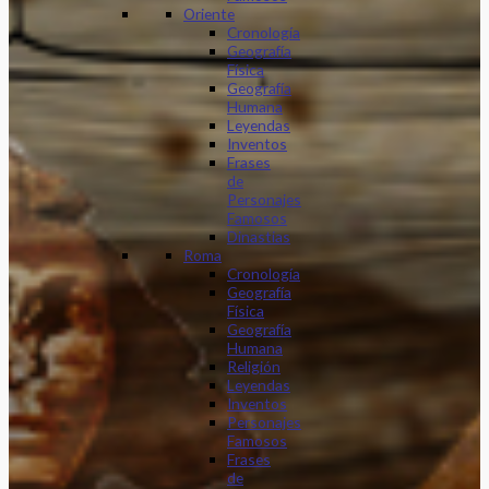
Oriente
Cronología
Geografía
Física
Geografía
Humana
Leyendas
Inventos
Frases
de
Personajes
Famosos
Dinastias
Roma
Cronología
Geografía
Física
Geografía
Humana
Religión
Leyendas
Inventos
Personajes
Famosos
Frases
de