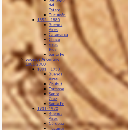
del
Estero
Tucumán
1852 – 1880
Buenos
Aires
Catamarca
Chaco
Entre
Ríos
Santa Fe
Sucesos Argentino
1881-2000
1881 – 1930
Buenos
Aires
Chubut
Formosa
Santa
Cruz
Santa Fe
1931- 1970
Buenos
Aires
Córdoba
Tucumán