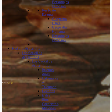
Personajes
Famosos
Resto de
Europa
Geografía
Física
Geografía
Humana
Personajes
Famosos
Historia Argentina
Los Caudillos
Argentinos
Los Caudillos
Argentinos
Buenos
Aires
Catamarca
y
Tucumán
Córdoba
Entre
Ríos,
Corrientes,
Misiones