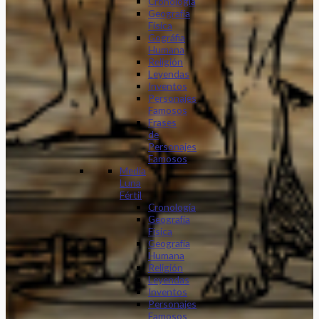
Cronología
Geografía
Física
Gográfia
Humana
Religión
Leyendas
Inventos
Personajes
Famosos
Frases
de
Personajes
Famosos
Media
Luna
Fértil
Cronología
Geografía
Física
Geografía
Humana
Religión
Leyendas
Inventos
Personajes
Famosos