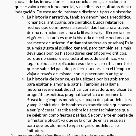
causas de las innovaciones, saca conclusiones, selecciona lo
que se valora como fundamental, y escribe los resultados de su
indagación. De este modo, tenemos distintos tipos de historia:
La historia narrativa
, también denominada anecdótica,
romántica, anticuaria, pre científica, busca relatar los
hechos que conmueven la sensibilidad humana a través
de una narración cercana a la literatura (la diferencia con
el género literario es que la historia describe hechos que
realmente ocurrieron, fundamentándose en pruebas).Es la
que más gusta al público general, pero también es la más
devaluada por los historiadores científicos y/o críticos,
porque no siempre se ajusta al método científico, y en
lugar de buscar explicación eso de revisar críticamente lo
que se sabe del pasado, prefiere quedarse en el tiempo o
viajar a través del mismo, con el placer por lo antiguo.
La historia de bronce
, es la utilizada por los gobiernos
para exaltar el amor a la patria. También se la llama
historia reverencial, didáctica, conservadora, moralizante,
pragmático-política, pragmático-ética o monumental.
Busca los ejemplos morales, se ocupa de quitar defectos
y ampliar virtudes de hombres extraordinarios que pasan
a ser “próceres”, escribe sobre los acontecimientos que
se celebran como fiestas patrias. Se convierte en parte de
la “historia oficial”, ya que se la difunde en las escuelas
para que los alumnos tengan dignos modelos a ser
imitados.
Una comunidad científica está constituida por aquellos