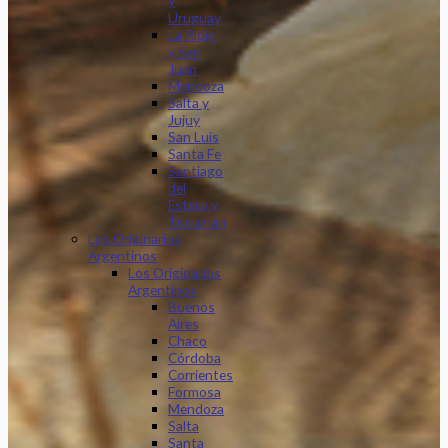
y
Uruguay
La Rioja
y San
Juan
Mendoza
Salta y
Jujuy
San Luis
Santa Fe
Santiago
del
Estero y
Tucumán
Los Originarios
Argentinos
Los Originarios
Argentinos
Buenos
Aires
Chaco
Córdoba
Corrientes
Formosa
Mendoza
Salta
Santa