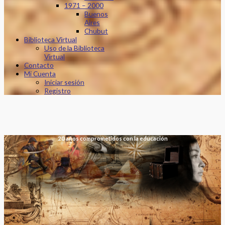
1971 – 2000
Buenos
Aires
Chubut
Biblioteca Virtual
Uso de la Biblioteca
Virtual
Contacto
Mi Cuenta
Iniciar sesión
Registro
20 años comprometidos con la educación