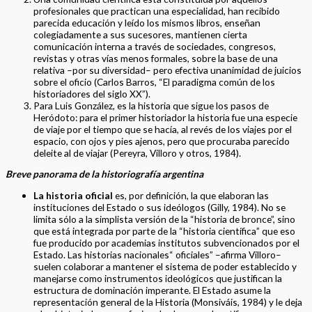
profesionales que practican una especialidad, han recibido
parecida educación y leído los mismos libros, enseñan
colegiadamente a sus sucesores, mantienen cierta
comunicación interna a través de sociedades, congresos,
revistas y otras vías menos formales, sobre la base de una
relativa –por su diversidad– pero efectiva unanimidad de juicios
sobre el oficio (Carlos Barros, “El paradigma común de los
historiadores del siglo XX”).
Para Luis González, es la historia que sigue los pasos de
Heródoto: para el primer historiador la historia fue una especie
de viaje por el tiempo que se hacía, al revés de los viajes por el
espacio, con ojos y pies ajenos, pero que procuraba parecido
deleite al de viajar (Pereyra, Villoro y otros, 1984).
Breve panorama de la historiografía argentina
La historia oficial
es, por definición, la que elaboran las
instituciones del Estado o sus ideólogos (Gilly, 1984). No se
limita sólo a la simplista versión de la “historia de bronce”, sino
que está integrada por parte de la “historia científica” que eso
fue producido por academias institutos subvencionados por el
Estado. Las historias nacionales“ oficiales” –afirma Villoro–
suelen colaborar a mantener el sistema de poder establecido y
manejarse como instrumentos ideológicos que justifican la
estructura de dominación imperante. El Estado asume la
representación general de la Historia (Monsiváis, 1984) y le deja