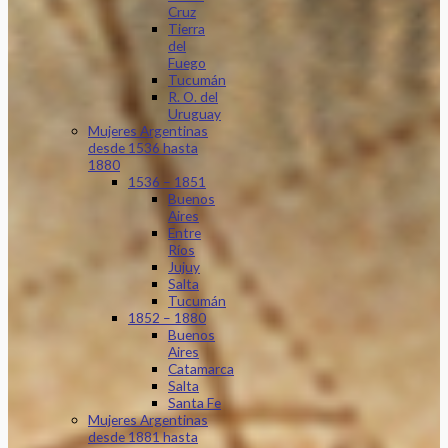
Cruz
Tierra
del
Fuego
Tucumán
R. O. del
Uruguay
Mujeres Argentinas
desde 1536 hasta
1880
1536 – 1851
Buenos
Aires
Entre
Ríos
Jujuy
Salta
Tucumán
1852 – 1880
Buenos
Aires
Catamarca
Salta
Santa Fe
Mujeres Argentinas
desde 1881 hasta