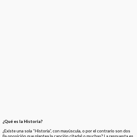
¿Qué es la Historia?
¿Existe una sola “Historia”, con mayúscula, o por el contrario son dos
(la oposición que plantea la canción citada) o muchas? La respuesta es