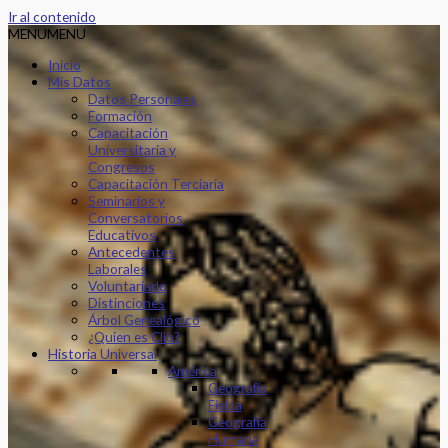
Ir al contenido
MENU
MENU
Inicio
Mis Datos
Datos Personales
Formación
Capacitación
Universitaria y
Congresos
Capacitación Terciaria
Seminarios y
Conversatorios
Educativos
Antecedentes
Laborales
Voluntariado
Distinciones
Árbol Genealógico
¿Quien es Clio?
Historia Universal
América
Geografía
Física
Geografía
Humana