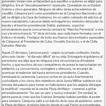
generales tenían más antigüedad que aquéllos a quienes se eligió para
dirigirlos. Era el “descabezamiento” esperado. Quedaban en actividad
treinta y cinco generales. Ninguno de ellos tenía antecedentes de
caudillo. Cámpora juró como presidente en el Congreso Nacional y, de
allí, se dirigió a la Casa de Gobierno. En un salón colmado de adictos al
nuevo mandatario, Lanusse debió entregarle los símbolos del poder: la
banda y el bastón presidencial. Debió, asimismo, soportar
estoicamente que la concurrencia cantara la “Marcha Peronista” a viva
voz y le enrostrara la “V” de la victoria, que cada mano formaba con el
índice y el medio. Testigos de todo eso fueron dos invitados especiales
de Cámpora: el Presidente de Cuba, Osvaldo Dorticós, y el de Chile,
Salvador Allende.
Aquel 25 de mayo, Lanusse pasó –según su propia confesión, hecha
años más tarde– “el día más difícil” de su vida. Entregarle el gobierno al
peronismo era algo que en ninguna otra circunstancia él hubiera
hecho, y que muchos de sus compañeros de armas le reprocharían en
adelante. La concurrencia, vocinglera y ofensora, se encargó de
acentuar el malestar del hasta entonces presidente. Cuando,
terminada la ceremonia, Lanusse se fue en un auto fuertemente
custodiado y los otros dos miembros de la Junta Militar subieron a la
terraza del palacio para tomar un helicóptero que los alejaría del lugar,
la multitud –reunida en la vecina Plaza de Mayo– comenzó a gritar
atronadoramente: “Se van se van/ y nunca volverán”. De verdad, la
gente parecía creer que las Fuerzas Armadas habían perdido el poder
para siempre. Cámpora salió a un balcón de la casa de gobierno, sobre
la Plaza de Mayo: el mismo blacón desde el cual Perón acostumbraba,