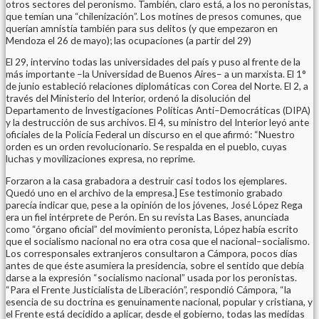
otros sectores del peronismo. También, claro está, a los no peronistas,
que temían una “chilenización”. Los motines de presos comunes, que
querían amnistía también para sus delitos (y que empezaron en
Mendoza el 26 de mayo); las ocupaciones (a partir del 29)
El 29, intervino todas las universidades del país y puso al frente de la
más importante –la Universidad de Buenos Aires– a un marxista. El 1°
de junio estableció relaciones diplomáticas con Corea del Norte. El 2, a
través del Ministerio del Interior, ordenó la disolución del
Departamento de Investigaciones Políticas Anti–Democráticas (DIPA)
y la destrucción de sus archivos. El 4, su ministro del Interior leyó ante
oficiales de la Policía Federal un discurso en el que afirmó: “Nuestro
orden es un orden revolucionario. Se respalda en el pueblo, cuyas
luchas y movilizaciones expresa, no reprime.
Forzaron a la casa grabadora a destruir casi todos los ejemplares.
Quedó uno en el archivo de la empresa.] Ese testimonio grabado
parecía indicar que, pese a la opinión de los jóvenes, José López Rega
era un fiel intérprete de Perón. En su revista Las Bases, anunciada
como “órgano oficial” del movimiento peronista, López había escrito
que el socialismo nacional no era otra cosa que el nacional–socialismo.
Los corresponsales extranjeros consultaron a Cámpora, pocos días
antes de que éste asumiera la presidencia, sobre el sentido que debía
darse a la expresión “socialismo nacional” usada por los peronistas.
“Para el Frente Justicialista de Liberación”, respondió Cámpora, “la
esencia de su doctrina es genuinamente nacional, popular y cristiana, y
el Frente está decidido a aplicar, desde el gobierno, todas las medidas