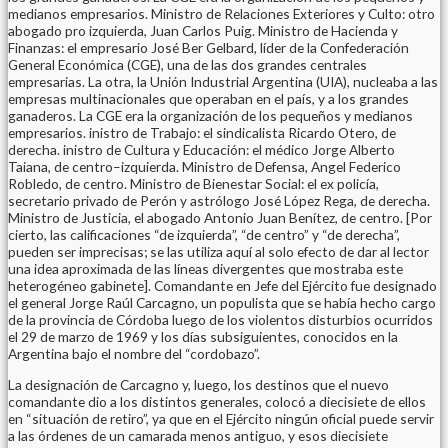
medianos empresarios. Ministro de Relaciones Exteriores y Culto: otro
abogado pro izquierda, Juan Carlos Puig. Ministro de Hacienda y
Finanzas: el empresario José Ber Gelbard, líder de la Confederación
General Económica (CGE), una de las dos grandes centrales
empresarias. La otra, la Unión Industrial Argentina (UIA), nucleaba a las
empresas multinacionales que operaban en el país, y a los grandes
ganaderos. La CGE era la organización de los pequeños y medianos
empresarios. inistro de Trabajo: el sindicalista Ricardo Otero, de
derecha. inistro de Cultura y Educación: el médico Jorge Alberto
Taiana, de centro–izquierda. Ministro de Defensa, Angel Federico
Robledo, de centro. Ministro de Bienestar Social: el ex policía,
secretario privado de Perón y astrólogo José López Rega, de derecha.
Ministro de Justicia, el abogado Antonio Juan Benítez, de centro. [Por
cierto, las calificaciones “de izquierda”, “de centro” y “de derecha”,
pueden ser imprecisas; se las utiliza aquí al solo efecto de dar al lector
una idea aproximada de las líneas divergentes que mostraba este
heterogéneo gabinete]. Comandante en Jefe del Ejército fue designado
el general Jorge Raúl Carcagno, un populista que se había hecho cargo
de la provincia de Córdoba luego de los violentos disturbios ocurridos
el 29 de marzo de 1969 y los días subsiguientes, conocidos en la
Argentina bajo el nombre del “cordobazo”.
La designación de Carcagno y, luego, los destinos que el nuevo
comandante dio a los distintos generales, colocó a diecisiete de ellos
en “situación de retiro”, ya que en el Ejército ningún oficial puede servir
a las órdenes de un camarada menos antiguo, y esos diecisiete