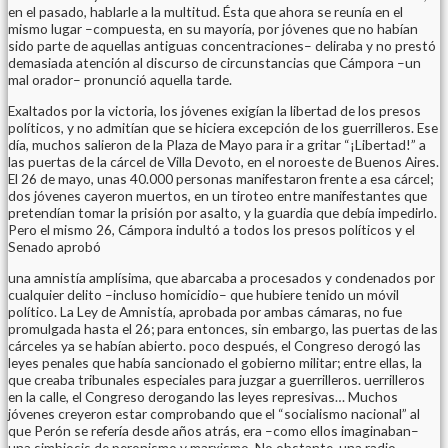
en el pasado, hablarle a la multitud. Ésta que ahora se reunía en el
mismo lugar –compuesta, en su mayoría, por jóvenes que no habían
sido parte de aquellas antiguas concentraciones– deliraba y no prestó
demasiada atención al discurso de circunstancias que Cámpora –un
mal orador– pronunció aquella tarde.
Exaltados por la victoria, los jóvenes exigían la libertad de los presos
políticos, y no admitían que se hiciera excepción de los guerrilleros. Ese
día, muchos salieron de la Plaza de Mayo para ir a gritar “¡Libertad!” a
las puertas de la cárcel de Villa Devoto, en el noroeste de Buenos Aires.
El 26 de mayo, unas 40.000 personas manifestaron frente a esa cárcel;
dos jóvenes cayeron muertos, en un tiroteo entre manifestantes que
pretendían tomar la prisión por asalto, y la guardia que debía impedirlo.
Pero el mismo 26, Cámpora indultó a todos los presos políticos y el
Senado aprobó
una amnistía amplísima, que abarcaba a procesados y condenados por
cualquier delito –incluso homicidio– que hubiere tenido un móvil
político. La Ley de Amnistía, aprobada por ambas cámaras, no fue
promulgada hasta el 26; para entonces, sin embargo, las puertas de las
cárceles ya se habían abierto. poco después, el Congreso derogó las
leyes penales que había sancionado el gobierno militar; entre ellas, la
que creaba tribunales especiales para juzgar a guerrilleros. uerrilleros
en la calle, el Congreso derogando las leyes represivas… Muchos
jóvenes creyeron estar comprobando que el “socialismo nacional” al
que Perón se refería desde años atrás, era –como ellos imaginaban–
una simbiosis de peronismo y marxismo. No obstante, una radio