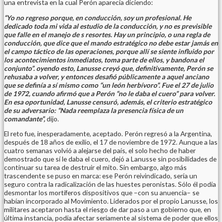
una entrevista en la cual Perón aparecía diciendo:
“Yo no regreso porque, en conducción, soy un profesional. He
dedicado toda mi vida al estudio de la conducción, y no es previsible
que falle en el manejo de s resortes. Hay un principio, o una regla de
conducción, que dice que el mando estratégico no debe estar jamás en
el campo táctico de las operaciones, porque allí se siente influido por
los acontecimientos inmediatos, toma parte de ellos, y bandona el
conjunto”. oyendo esto, Lanusse creyó que, definitivamente, Perón se
rehusaba a volver, y entonces desafió públicamente a aquel anciano
que se definía a sí mismo como “un león herbívoro”. Fue el 27 de julio
de 1972, cuando afirmó que a Perón “no le daba el cuero” para volver.
En esa oportunidad, Lanusse censuró, además, el criterio estratégico
de su adversario: “Nada reemplaza la presencia física de un
comandante”,
dijo.
El reto fue, inesperadamente, aceptado. Perón regresó a la Argentina,
después de 18 años de exilio, el 17 de noviembre de 1972. Aunque a las
cuatro semanas volvió a alejarse del país, el solo hecho de haber
demostrado que sí le daba el cuero, dejó a Lanusse sin posibilidades de
continuar su tarea de destruir el mito. Sin embargo, algo más
trascendente se puso en marca: ese Perón reivindicado, sería un
seguro contra la radicalización de las huestes peronistas. Sólo él podía
desmontar los mortíferos dispositivos que –con su anuencia– se
habían incorporado al Movimiento. Liderados por el propio Lanusse, los
militares aceptaron hasta el riesgo de dar paso a un gobierno que, en
última instancia, podía afectar seriamente al sistema de poder que ellos