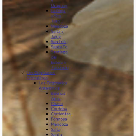
y
Uruguay
La Rioja
y San
Juan
Mendoza
Salta y
Jujuy
San Luis
Santa Fe
Santiago
del
Estero y
Tucumán
Los Originarios
Argentinos
Los Originarios
Argentinos
Buenos
Aires
Chaco
Córdoba
Corrientes
Formosa
Mendoza
Salta
Santa