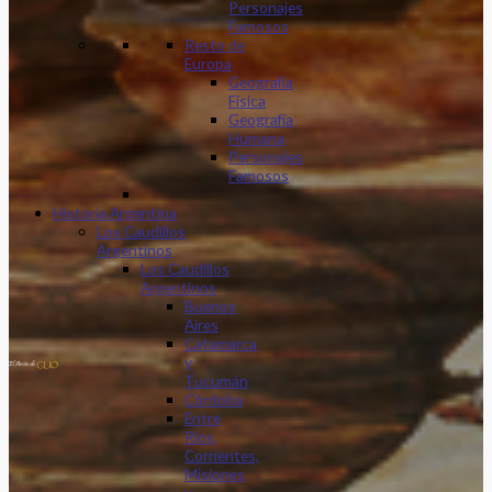
Personajes
Famosos
Resto de
Europa
Geografía
Física
Geografía
Humana
Personajes
Famosos
Historia Argentina
Los Caudillos
Argentinos
Los Caudillos
Argentinos
Buenos
Aires
Catamarca
y
Tucumán
Córdoba
Entre
Ríos,
Corrientes,
Misiones