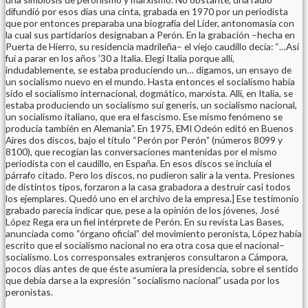
difundió por esos días una cinta, grabada en 1970 por un periodista
que por entonces preparaba una biografía del Líder, antonomasia con
la cual sus partidarios designaban a Perón. En la grabación –hecha en
Puerta de Hierro, su residencia madrileña– el viejo caudillo decía: “…Así
fui a parar en los años ’30 a Italia. Elegí Italia porque allí,
indudablemente, se estaba produciendo un… digamos, un ensayo de
un socialismo nuevo en el mundo. Hasta entonces el socialismo había
sido el socialismo internacional, dogmático, marxista. Allí, en Italia, se
estaba produciendo un socialismo sui generis, un socialismo nacional,
un socialismo italiano, que era el fascismo. Ese mismo fenómeno se
producía también en Alemania”. En 1975, EMI Odeón editó en Buenos
Aires dos discos, bajo el título “Perón por Perón” (números 8099 y
8100), que recogían las conversaciones mantenidas por el mismo
periodista con el caudillo, en España. En esos discos se incluía el
párrafo citado. Pero los discos, no pudieron salir a la venta. Presiones
de distintos tipos, forzaron a la casa grabadora a destruir casi todos
los ejemplares. Quedó uno en el archivo de la empresa.] Ese testimonio
grabado parecía indicar que, pese a la opinión de los jóvenes, José
López Rega era un fiel intérprete de Perón. En su revista Las Bases,
anunciada como “órgano oficial” del movimiento peronista, López había
escrito que el socialismo nacional no era otra cosa que el nacional–
socialismo. Los corresponsales extranjeros consultaron a Cámpora,
pocos días antes de que éste asumiera la presidencia, sobre el sentido
que debía darse a la expresión “socialismo nacional” usada por los
peronistas.