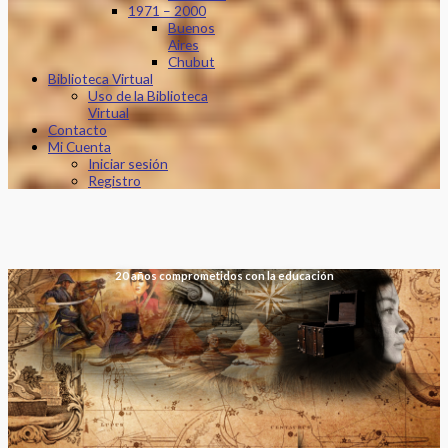
1971 – 2000
Buenos
Aires
Chubut
Biblioteca Virtual
Uso de la Biblioteca
Virtual
Contacto
Mi Cuenta
Iniciar sesión
Registro
20 años comprometidos con la educación