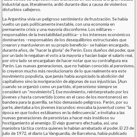
industrial que, literalmente, ardió durante días a causa de violentos
disturbios callejeros.
La Argentina vivía un peligroso sentimiento de frustración. Se había
vuelto un país políticamente inestable, con una economía en
permanente crisis y una mayoría disconforme. Los militares –
responsables de la inestabilidad política– y los intereses económicos
dominantes –responsables de los desequilibrios estructurales que
crearon y mantuvieron en su propio beneficio– se habían encargado,
durante años, de “hacer la gloria” de Perón. Esos dueños del poder, que
por un lado le negaban el voto a la mayoría y hacían bajar el salario real,
por otro lado se encargaban de hacer notar que su contrafigura era
Perón. Las nuevas generaciones, que no habían conocido al peronismo,
lo creyeron mucho más revolucionario de lo que realmente era este
movimiento populista, que jamás había auspiciado la abolición del
capitalismo sino la morigeración de algunas de sus injusticias. [Aun
cuando se organizó como un partido, el peronismo siempre se
consideró un “movimiento”]. Ese movimiento, reinterpretado por los
jóvenes y hasta convertido (como en el caso de los montoneros) en
bandera para la guerrilla, se hizo demasiado peligroso. Perón, por su
parte, alentaba a los jóvenes iracundos: evocaba la juventud como “la
época en que todos estábamos en la delincuencia”, e invitaba a las
nuevas generaciones de peronistas a hacer más insidioso su
hostigamiento al enemigo. El viejo guerrero efectuaba, así, una
maniobra táctica contra quienes le habían arrebatado el poder. El 23 de
julio de 1972, el diario La Vanguardia, de Barcelona, había publicado