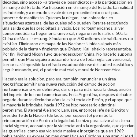
décadas, sino acceso –a través de lossindicatos– a la participación en
el manejo del Estado. Participación en el manejo del Estado. La realidad
es indeleble, y a menudo se vale de un procedimiento cruel para
ponerse de manifiesto. Quienes la niegan, son colocados en
situaciones azarosas, de las cuales sólo pueden librarse escogiendo
una salida que los precipitará al vacío. Los norteamericanos, al ver
comprometida su hegemonía universal, negaron en los años ’50 a la
China de Mao Tse–tung. Simularon que 700 millones de habitantes no
existían. Eliminaron del mapa de las Naciones Unidas al país más
poblado de la tierra y fingieron que Chiang–Kai–shek lo representaba.
Por fin, Richard Nixon tuvo que redescubrir China. No hacerlo suponía
permitir que Mao siguiera actuando fuera de toda regla convencional,
tornar casi imposible la retirada estadounidense del sudeste asiático y
seguir minando, así, el poderío material y moral de Norteamérica
Hacerlo era la solución, pero era, también, renunciar a un área
geográfica; admitir una nueva reducción del campo de acción
norteamericano y, en definitiva, dar un paso más hacia la desaparición
del imperio de los norteamericanos. En la Argentina, después de haber
negado durante dieciocho años la existencia de Perón, y el apoyo que
la mayoría le brindaba, hacia 1972 se hizo necesario admitir al
peronismo. El general Alejandro Lanusse, entonces jefe del Ejército y
presidente de la Nación (de facto, por supuesto) permitió la
reincorporación de Perón a la legalidad. Lo hizo para salvar al sistema
social vigente, acosado por la violencia: anto la organizada, que ejercían
las guerrillas, como esa violencia masiva e inorgánica que en 1969
había tenido su expresión más dramática en Córdoba, una gran ciudad