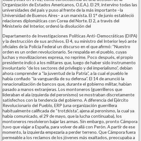
Organización de Estados Americanos, O.E.A.). El 29, intervino todas las
universidades del país y puso al frente de la más importante –la
Universidad de Buenos Aires– a un marxista. El 1° de junio estableció
relaciones diplomáticas con Corea del Norte. El 2, a través del
Ministerio del Interior, ordenó la disolución del
Departamento de Investigaciones Políticas Anti–Democráticas (DIPA)
y la destrucción de sus archivos. El 4, su ministro del Interior leyó ante
oficiales de la Policía Federal un discurso en el que afirmó: “Nuestro
orden es un orden revolucionario. Se respalda en el pueblo, cuyas
luchas y movilizaciones expresa, no reprime. Poco después, el propio
presidente indicó a los militares que, luego de haber sido instrumento
involuntario “de los sectores del privilegio y del imperialismo”, debían
ahora comprender a “la juventud de la Patria”, a la cual el pueblo le
había confiado “la vanguardia de su defensa”. El 14 de anunció la
renacionalización de bancos que, durante el gobierno militar, habían
pasado a manos extranjeras. Los montoneros (guerrilleros que
lideraban el ala izquierda del peronismo) se mostraban discretamente
satisfechos con la tendencia del gobierno. A diferencia del Ejército
Revolucionario del Pueblo, ERP (una organización guerrillera
habitualmente calificada de “trotzkista”, ajena al peronismo, la cual ya
había comunicado, el 29 de mayo, que la lucha continuaba), los
montoneros resolvieron bajar las armas. Sin embargo, pronto Cámpora
tuvo que viajar a España, para volver de allá con Perón. A partir de ese
momento, la izquierda empezaría a perder terreno. Que Cámpora fuera
permeable a los reclamos de los jóvenes más exaltados, preocupaba a