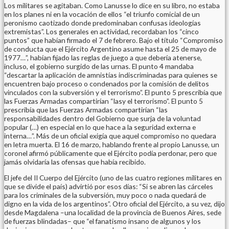
Los militares se agitaban. Como Lanusse lo dice en su libro, no estaba
en los planes ni en la vocación de ellos “el triunfo comicial de un
peronismo caotizado donde predominaban confusas ideologías
extremistas”. Los generales en actividad, recordaban los “cinco
puntos” que habían firmado el 7 de febrero. Bajo el título “Compromiso
de conducta que el Ejército Argentino asume hasta el 25 de mayo de
1977…”, habían fijado las reglas de juego a que debería atenerse,
incluso, el gobierno surgido de las urnas. El punto 4 mandaba
“descartar la aplicación de amnistías indiscriminadas para quienes se
encuentren bajo proceso o condenados por la comisión de delitos
vinculados con la subversión y el terrorismo”. El punto 5 prescribía que
las Fuerzas Armadas compartirían “lasy el terrorismo”. El punto 5
prescribía que las Fuerzas Armadas compartirían “las
responsabilidades dentro del Gobierno que surja de la voluntad
popular (…) en especial en lo que hace a la seguridad externa e
interna…”. Más de un oficial exigía que aquel compromiso no quedara
en letra muerta. El 16 de marzo, hablando frente al propio Lanusse, un
coronel afirmó públicamente que el Ejército podía perdonar, pero que
jamás olvidaría las ofensas que había recibido.
El jefe del II Cuerpo del Ejército (uno de las cuatro regiones militares en
que se divide el país) advirtió por esos días: “Si se abren las cárceles
para los criminales de la subversión, muy poco o nada quedará de
digno en la vida de los argentinos”. Otro oficial del Ejército, a su vez, dijo
desde Magdalena –una localidad de la provincia de Buenos Aires, sede
de fuerzas blindadas– que “el fanatismo insano de algunos y los