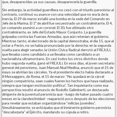
que, desaparecidas ya sus causas, desaparecería la guerrilla.
Sin embargo, la actividad guerrillera no cesó con el triunfo peronista: al
contrario, continuó su avance con una velocidad que no era la de la
inercia. El 29 de marzo estalló una bomba en la sede del Comando en
Jefe de la Marina. El 1º de abril fue secuestrado un contralmirante. El 4,
un comando asesinó a un coronel. El 30, fue ultimado otro
contralmirante, ex Jefe del Estado Mayor Conjunto. La guerrilla
golpeaba contra las Fuerzas Armadas, que aún retenían el gobierno.
Mientras tanto, el electorado de la capital demostraba, el día 15, que al
votar a Perón, no se había pronunciado por la derecha: en la segunda
vuelta para elegir senador, la Unión Cívica Radical derrotó al FREJULI,
que llevaba como candidato a ue llevaba como candidato a un
nacionalista ultramontano. En casi todos los otros distritos donde
hubo segunda vuelta, ganó el FREJULI. En esos días, el joven secretario
general del peronismo, Juan Manuel Abal Medina, anunció que el 25 de
mayo se abrirían las cárceles. Ya el presidente electo había declarado a
Il Messaggero, de Roma, el 15 de marzo: “No quedará en la cárcel
ningún compatriota, sean cuales fueren los hechos que haya realizado,
siempre que tengan motivación política”. Tan inquietante como esa
perspectiva resultó el anuncio de Rodolfo Galimberti, un destacado
dirigente de la juventud peronista que –luego de haber pasado cuatro
meses en la clandestinidad– reapareció poco después de las elecciones
para revelar que estaban organizándose “milicias juveniles”.
Simultáneamente, se anticipaba que el inminente gobierno peronista
“descabezaría” al Ejército, mandando su cúpula a retiro.