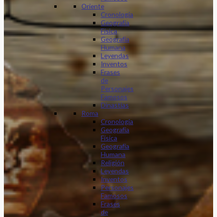
Oriente
Cronología
Geografía
Física
Geografía
Humana
Leyendas
Inventos
Frases
de
Personajes
Famosos
Dinastias
Roma
Cronología
Geografía
Física
Geografía
Humana
Religión
Leyendas
Inventos
Personajes
Famosos
Frases
de