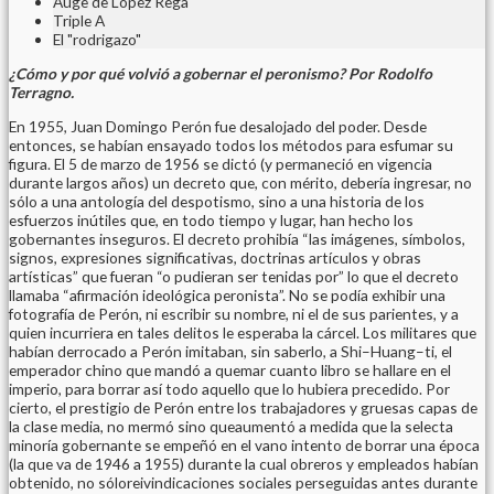
Auge de López Rega
Triple A
El "rodrigazo"
¿Cómo y por qué volvió a gobernar el peronismo? Por Rodolfo
Terragno.
En 1955, Juan Domingo Perón fue desalojado del poder. Desde
entonces, se habían ensayado todos los métodos para esfumar su
figura. El 5 de marzo de 1956 se dictó (y permaneció en vigencia
durante largos años) un decreto que, con mérito, debería ingresar, no
sólo a una antología del despotismo, sino a una historia de los
esfuerzos inútiles que, en todo tiempo y lugar, han hecho los
gobernantes inseguros. El decreto prohibía “las imágenes, símbolos,
signos, expresiones significativas, doctrinas artículos y obras
artísticas” que fueran “o pudieran ser tenidas por” lo que el decreto
llamaba “afirmación ideológica peronista”. No se podía exhibir una
fotografía de Perón, ni escribir su nombre, ni el de sus parientes, y a
quien incurriera en tales delitos le esperaba la cárcel. Los militares que
habían derrocado a Perón imitaban, sin saberlo, a Shi–Huang–ti, el
emperador chino que mandó a quemar cuanto libro se hallare en el
imperio, para borrar así todo aquello que lo hubiera precedido. Por
cierto, el prestigio de Perón entre los trabajadores y gruesas capas de
la clase media, no mermó sino queaumentó a medida que la selecta
minoría gobernante se empeñó en el vano intento de borrar una época
(la que va de 1946 a 1955) durante la cual obreros y empleados habían
obtenido, no sóloreivindicaciones sociales perseguidas antes durante