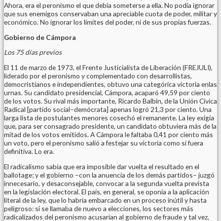
Ahora, era el peronismo el que debía someterse a ella. No podía ignorar
que sus enemigos conservaban una apreciable cuota de poder, militar y
económico. No ignorar los límites del poder, ni de sus propias fuerzas.
Gobierno de Cámpora
Los 75 días previos
El 11 de marzo de 1973, el Frente Justicialista de Liberación (FREJULI),
liderado por el peronismo y complementado con desarrollistas,
democristianos e independientes, obtuvo una categórica victoria enlas
urnas. Su candidato presidencial, Cámpora, acaparó 49,59 por ciento
de los votos. Su rival más importante, Ricardo Balbín, de la Unión Cívica
Radical [partido social–demócrata] apenas logró 21,3 por ciento. Una
larga lista de postulantes menores cosechó el remanente. La ley exigía
que, para ser consagrado presidente, un candidato obtuviera más de la
mitad de los votos emitidos. A Cámpora le faltaba 0,41 por ciento más
un voto, pero el peronismo salió a festejar su victoria como si fuera
definitiva. Lo era.
El radicalismo sabía que era imposible dar vuelta el resultado en el
ballotage; y el gobierno –con la anuencia de los demás partidos– juzgó
innecesario, y desaconsejable, convocar a la segunda vuelta prevista
en la legislación electoral. El país, en general, se oponía a la aplicación
literal de la ley, que lo habría embarcado en un proceso inútil y hasta
peligroso: si se llamaba de nuevo a elecciones, los sectores más
radicalizados del peronismo acusarían al gobierno de fraude y tal vez,