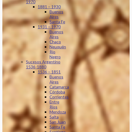
1970
1881 – 1930
Buenos
Aires
Santa Fe
1931 – 1970
Buenos
Aires
Chaco
Neuquén
Río
Negro
Sucesos Argentino
1536-1880
1536 – 1851
Buenos
Aires
Catamarca
Córdoba
Corrientes
Entre
Ríos
Mendoza
Salta
San Juan
Santa Fe
Santiago