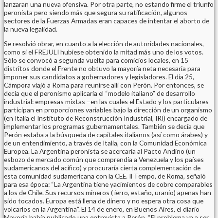
lanzaran una nueva ofensiva. Por otra parte, no estando firme el triunfo
peronista pero siendo más que segura su ratificación, algunos
sectores de la Fuerzas Armadas eran capaces de intentar el aborto de
la nueva legalidad.
Se resolvió obrar, en cuanto a la elección de autoridades nacionales,
como si el FREJULI hubiese obtenido la mitad más uno de los votos.
Sólo se convocó a segunda vuelta para comicios locales, en 15
distritos donde el Frente no obtuvo la mayoría neta necesaria para
imponer sus candidatos a gobernadores y legisladores. El día 25,
Cámpora viajó a Roma para reunirse allí con Perón. Por entonces, se
decía que el peronismo aplicaría el “modelo italiano” de desarrollo
industrial: empresas mixtas –en las cuales el Estado y los particulares
participan en proporciones variables bajo la dirección de un organismo
(en Italia el Instituto de Reconstrucción Industrial, IRI) encargado de
implementar los programas gubernamentales. También se decía que
Perón estaba a la búsqueda de capitales italianos (así como árabes) y
de un entendimiento, a través de Italia, con la Comunidad Económica
Europea. La Argentina peronista se acercaría al Pacto Andino (un
esbozo de mercado común que comprendía a Venezuela y los países
sudamericanos del acífico) y procuraría cierta complementación de
esta comunidad sudamericana con la CEE. Il Tempo, de Roma, señaló
para esa época: “La Argentina tiene yacimientos de cobre comparables
a los de Chile. Sus recursos mineros ( ierro, estaño, uranio) apenas han
sido tocados. Europa está llena de dinero y no espera otra cosa que
volcarlos en la Argentina”. El 14 de enero, en Buenos Aires, el diario
Mayoría había publicado una entrevista a Perón. “El problema va a ser