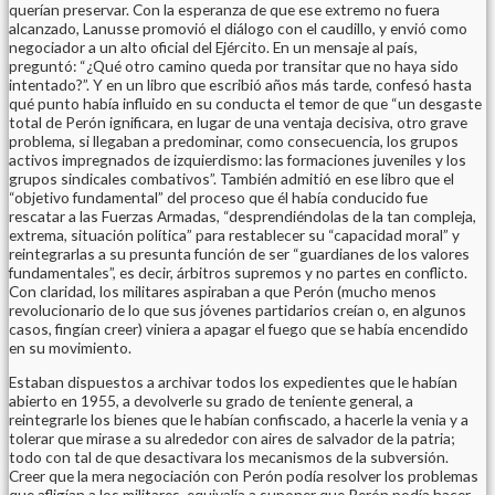
querían preservar. Con la esperanza de que ese extremo no fuera
alcanzado, Lanusse promovió el diálogo con el caudillo, y envió como
negociador a un alto oficial del Ejército. En un mensaje al país,
preguntó: “¿Qué otro camino queda por transitar que no haya sido
intentado?”. Y en un libro que escribió años más tarde, confesó hasta
qué punto había influido en su conducta el temor de que “un desgaste
total de Perón ignificara, en lugar de una ventaja decisiva, otro grave
problema, si llegaban a predominar, como consecuencia, los grupos
activos impregnados de izquierdismo: las formaciones juveniles y los
grupos sindicales combativos”. También admitió en ese libro que el
“objetivo fundamental” del proceso que él había conducido fue
rescatar a las Fuerzas Armadas, “desprendiéndolas de la tan compleja,
extrema, situación política” para restablecer su “capacidad moral” y
reintegrarlas a su presunta función de ser “guardianes de los valores
fundamentales”, es decir, árbitros supremos y no partes en conflicto.
Con claridad, los militares aspiraban a que Perón (mucho menos
revolucionario de lo que sus jóvenes partidarios creían o, en algunos
casos, fingían creer) viniera a apagar el fuego que se había encendido
en su movimiento.
Estaban dispuestos a archivar todos los expedientes que le habían
abierto en 1955, a devolverle su grado de teniente general, a
reintegrarle los bienes que le habían confiscado, a hacerle la venia y a
tolerar que mirase a su alrededor con aires de salvador de la patria;
todo con tal de que desactivara los mecanismos de la subversión.
Creer que la mera negociación con Perón podía resolver los problemas
que afligían a los militares, equivalía a suponer que Perón podía hacer