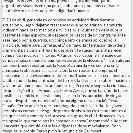
designios perversos de otros, pueden llegar a impedir que los
argentinos vivamos en una patria soberana y podamos cultivar el
sentimiento de libertad y de la dignidad humana”.
El 23 de abril, generales y coroneles en actividad discutieron la
situación y, luego, dejaron trascender que no tolerarían la amnistía
indiscriminada, la formación de milicias ni la liquidación de la cúpula
castrense. Más explícito, al despedir los restos de un contralmirante
asesinado por la guerrilla, un compañero de armas aprovechó la
oración fúnebre para confesar, el 1º de mayo, la “tentación de ordenar
primero el país para entregarlo después”; tentación que, al parecer,
compartían muchos militares. Algunos recordaban el mensaje que
Lanusse había dirigido al país las vísperas de la elección: “… del sufragio
también puede resultar que la República pierda y se sumerja en la
anarquía, la obsecuencia, la delación, la corrupción, el engaño, el
mesianismo, el envilecimiento de las instituciones, el cercenamiento de
las libertades, la implantación del terror y la tiranía o la subordinación a
la voluntad omnímoda de un hombre (…) Pero esté segura la ciudadanía
de que el Ejército, la Armada y la Fuerza Aérea, que se han jurado hacer
posible el comicio, no serán cómplices en la instauración de ningún
nuevo despotismo, ni tolerarán forma alguna de violencia”. Desde
España, Perón advirtió que –embriagados por la victoria– los jóvenes
peronistas corrían el riesgo de perder de vista los estrechos límites a
los que estaba sometido el proceso inaugurado el 11 de marzo. “No
malograr lo que tanto nos ha costado alcanzar”, recomendó el líder en
una carta que circuló entre los dirigentes de su movimiento. Poco
después, el propio Perón pidió la renuncia de Galimberti: