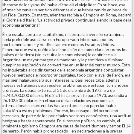
liberarse de los yanquis”, había dicho allí el viejo líder. En su boca, esa
afirmación tenía un sentido diferente al que habría tenido en boca de
un Fidel Castro. En marzo, mientras recibía a Cámpora en Roma, declaró
al Giornale d’Italia: “La actividad privada continuará siendo la base de la
economía argentina”.
Él no estaba contra el capitalismo, ni contra la inversión extranjera;
creía preferible asociarse con Europa –aun inficionada por los
norteamericanos– y no directamente con los Estados Unidos.
Esperaba que esto, unido a la disposición de comerciar con todos los
países de la tierra (sin excluir a los comunistas) le confiriese a la
Argentina un mayor margen de maniobra, y le permitiera a él mismo
cumplir su aspiración de convertirse en un líder del tercer mundo. Esto
no inquietaba a los dirigentes de la economía argentina conquistar
nuevos mercados e incorporar capitales, todo con el aval de Perón, era
más bien halagüeñoara sus intereses. El país necesitaba, además,
nuevas estrategias para resolver problemas que estaban tornándose
crónicos. La deuda externa, al 31 de diciembre de 1972, era de
5.743.700.000 dólares. El déficit fiscal previsto para 1973, ascendía a
26.102.500 dólares. En el marco de las relaciones económicas
internacionales mantenidas hasta entonces, no parecían haber
solución a estos problemas. Por eso, los ensayos del peronismo
merecían, de parte de los principales sectores económicos, una actitud
benigna y hasta esperanzada. En el terreno político, en cambio, el
inminente gobierno Cámpora era causa de incertidumbre y temor. El 14
de marzo, Perón había pronosticado –en declaraciones a la prensa–