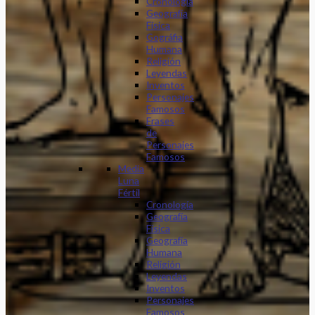
Cronología
Geografía
Física
Gográfia
Humana
Religión
Leyendas
Inventos
Personajes
Famosos
Frases
de
Personajes
Famosos
Media
Luna
Fértil
Cronología
Geografía
Física
Geografía
Humana
Religión
Leyendas
Inventos
Personajes
Famosos