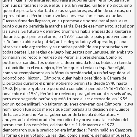
con sus partidarios lo que él quisiera. En verdad, un líder no dicta, sino
que interpreta la voluntad de sus seguidores; es, al fin de cuentas, un
representante. Perón mantuvo las conversaciones hasta que las
Fuerzas Armadas llegaron, en su promesa de normalizar al país, a un
punto que no permitía la marcha atrás. Desde ese momento, actuó por
las suyas. Su futuro y definitivo triunfo ya había empezado a gestarse
durante aquel primer retorno, en 1972, cuando el país pudo ver cómo
el “infame traidor a la patria”, antes degradado y vituperado, pisaba
otra vez suelo argentino, y su nombre prohibido era pronunciado en
todas partes. Las reglas de juego impuestas por Lanusse, sin embargo
tornarían indirecto el regreso de Perón a la presidencia. Como no
podían ser candidatos quienes, a determinada fecha, hubiesen tenido
su domicilio en el extranjero, Perón –que lo tenía en España–eligió,
como su reemplazante en la fórmula presidencial, a un fiel seguidor: el
odontólogo Héctor J. Cámpora, quien había presidido la Cámara de
Diputados durante el primer gobierno peronista, desde 1948 hasta
1952. [El primer gobierno peronista cumplió el período 1946–1952. En
noviembre de 1951, Perón fue reelecto para gobernar otros seis años,
pero este segundo período quedó trunco al ser derrocado, en 1955,
por un golpe militar]. No faltaron quienes creyeran que Cámpora –cuya
nominación fue poco menos que comparada a la decisión del Quijote
de hacer a Sancho Panza gobernador de la ínsula de Barataria–
ahuyentaría al electorado independiente y provocaría la escisión del
peronismo. Los comicios, celebrados el 11 de marzo de 1973,
demostraron que la predicción era infundada: Perón halló en Cámpora
la forma de ser votado. La realidad, como siempre, se había impuesto.