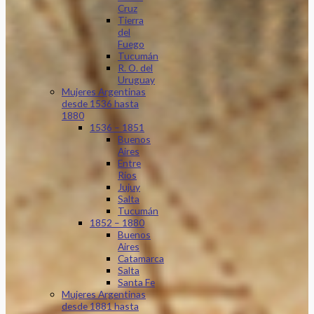
Cruz
Tierra
del
Fuego
Tucumán
R. O. del
Uruguay
Mujeres Argentinas
desde 1536 hasta
1880
1536 – 1851
Buenos
Aires
Entre
Ríos
Jujuy
Salta
Tucumán
1852 – 1880
Buenos
Aires
Catamarca
Salta
Santa Fe
Mujeres Argentinas
desde 1881 hasta