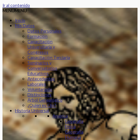
Ir al contenido
MENU
MENU
Inicio
Mis Datos
Datos Personales
Formación
Capacitación
Universitaria y
Congresos
Capacitación Terciaria
Seminarios y
Conversatorios
Educativos
Antecedentes
Laborales
Voluntariado
Distinciones
Árbol Genealógico
¿Quien es Clio?
Historia Universal
América
Geografía
Física
Geografía
Humana