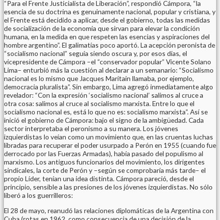
“Para el Frente Justicialista de Liberación”, respondió Cámpora, “la
esencia de su doctrina es genuinamente nacional, popular y cristiana, y
el Frente está decidido a aplicar, desde el gobierno, todas las medidas
de socialización de la economía que sirvan para elevar la condición
humana, en la medida en que respeten las esencias y aspiraciones del
hombre argentino”. El galimatías poco aportó. La acepción peronista de
“socialismo nacional” seguía siendo oscura y, por esos días, el
vicepresidente de Cámpora –el “conservador popular” Vicente Solano
Lima– enturbió más la cuestión al declarar a un semanario: “Socialismo
nacional es lo mismo que Jacques Maritain llamaba, por ejemplo,
democracia pluralista”. Sin embargo, Lima agregó inmediatamente algo
revelador: “Con la expresión ‘socialismo nacional’ salimos al cruce a
otra cosa: salimos al cruce al socialismo marxista. Entre lo que el
socialismo nacional es, está lo que no es: socialismo marxista”. Así se
inició el gobierno de Cámpora: bajo el signo de la ambigüedad. Cada
sector interpretaba el peronismo a su manera. Los jóvenes
izquierdistas lo veían como un movimiento que, en las cruentas luchas
libradas para recuperar el poder usurpado a Perón en 1955 (cuando fue
derrocado por las Fuerzas Armadas), había pasado del populismo al
marxismo. Los antiguos funcionarios del movimiento, los dirigentes
sindicales, la corte de Perón y –según se comprobaría más tarde– el
propio Líder, tenían una idea distinta. Cámpora pareció, desde el
principio, sensible a las presiones de los jóvenes izquierdistas. No sólo
liberó a los guerrilleros:
El 28 de mayo, reanudó las relaciones diplomáticas de la Argentina con
Cuba (rotas en 1962, como consecuencia de una decisión de la