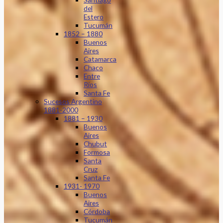
del
Estero
Tucumán
1852 – 1880
Buenos
Aires
Catamarca
Chaco
Entre
Ríos
Santa Fe
Sucesos Argentino
1881-2000
1881 – 1930
Buenos
Aires
Chubut
Formosa
Santa
Cruz
Santa Fe
1931- 1970
Buenos
Aires
Córdoba
Tucumán