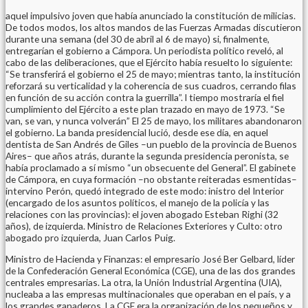
aquel impulsivo joven que había anunciado la constitución de milicias.
De todos modos, los altos mandos de las Fuerzas Armadas discutieron
durante una semana (del 30 de abril al 6 de mayo) si, finalmente,
entregarían el gobierno a Cámpora. Un periodista político reveló, al
cabo de las deliberaciones, que el Ejército había resuelto lo siguiente:
“Se transferirá el gobierno el 25 de mayo; mientras tanto, la institución
reforzará su verticalidad y la coherencia de sus cuadros, cerrando filas
en función de su acción contra la guerrilla”. l tiempo mostraría el fiel
cumplimiento del Ejército a este plan trazado en mayo de 1973. “Se
van, se van, y nunca volverán” El 25 de mayo, los militares abandonaron
el gobierno. La banda presidencial lució, desde ese día, en aquel
dentista de San Andrés de Giles –un pueblo de la provincia de Buenos
Aires– que años atrás, durante la segunda presidencia peronista, se
había proclamado a sí mismo “un obsecuente del General”. El gabinete
de Cámpora, en cuya formación –no obstante reiteradas esmentidas–
intervino Perón, quedó integrado de este modo: inistro del Interior
(encargado de los asuntos políticos, el manejo de la policía y las
relaciones con las provincias): el joven abogado Esteban Righi (32
años), de izquierda. Ministro de Relaciones Exteriores y Culto: otro
abogado pro izquierda, Juan Carlos Puig.
Ministro de Hacienda y Finanzas: el empresario José Ber Gelbard, líder
de la Confederación General Económica (CGE), una de las dos grandes
centrales empresarias. La otra, la Unión Industrial Argentina (UIA),
nucleaba a las empresas multinacionales que operaban en el país, y a
los grandes ganaderos. La CGE era la organización de los pequeños y