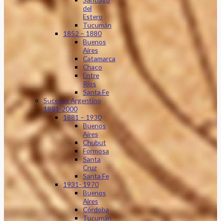
del
Estero
Tucumán
1852 – 1880
Buenos
Aires
Catamarca
Chaco
Entre
Ríos
Santa Fe
Sucesos Argentino
1881-2000
1881 – 1930
Buenos
Aires
Chubut
Formosa
Santa
Cruz
Santa Fe
1931- 1970
Buenos
Aires
Córdoba
Tucumán