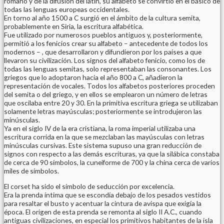
romano y de la difusión del latín, su alfabeto se convirtió en el básico de
todas las lenguas europeas occidentales.
En torno al año 1500 a C surgió en el ámbito de la cultura semita,
probablemente en Siria, la escritura alfabética.
Fue utilizado por numerosos pueblos antiguos y, posteriormente,
permitió a los fenicios crear su alfabeto – antecedente de todos los
modernos – , que desarrollaron y difundieron por los países a que
llevaron su civilización. Los signos del alfabeto fenicio, como los de
todas las lenguas semitas, solo representaban las consonantes. Los
griegos que lo adoptaron hacia el año 800 a C, añadieron la
representación de vocales. Todos los alfabetos posteriores proceden
del semita o del griego, y en ellos se emplearon un número de letras
que oscilaba entre 20 y 30. En la primitiva escritura griega se utilizaban
solamente letras mayúsculas; posteriormente se introdujeron las
minúsculas.
Ya en el siglo IV de la era cristiana, la roma imperial utilizaba una
escritura corrida en la que se mezclaban las mayúsculas con letras
minúsculas cursivas. Este sistema supuso una gran reducción de
signos con respecto a las demás escrituras, ya que la silábica constaba
de cerca de 90 símbolos, la cuneiforme de 700 y la china cerca de varios
miles de símbolos.
El corset ha sido el símbolo de seducción por excelencia.
Era la prenda íntima que se escondía debajo de los pesados vestidos
para resaltar el busto y acentuar la cintura de avispa que exigía la
época. El origen de esta prenda se remonta al siglo II A.C., cuando
antiguas civilizaciones, en especial los primitivos habitantes de la isla