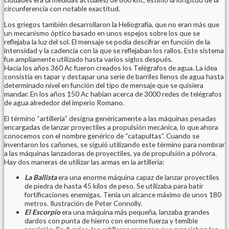
circunferencia con notable exactitud.
Los griegos también desarrollaron la Heliografía, que no eran más que
un mecanismo óptico basado en unos espejos sobre los que se
reflejaba la luz del sol. El mensaje se podía descifrar en función de la
intensidad y la cadencia con la que se reflejaban los rallos. Este sistema
fue ampliamente utilizado hasta varios siglos después.
Hacia los años 360 Ac fueron creados los Telégrafos de agua. La idea
consistía en tapar y destapar una serie de barriles llenos de agua hasta
determinado nivel en función del tipo de mensaje que se quisiera
mandar. En los años 150 Ac habían acerca de 3000 redes de telégrafos
de agua alrededor del imperio Romano.
El término “artillería” designa genéricamente a las máquinas pesadas
encargadas de lanzar proyectiles a propulsión mecánica, lo que ahora
conocemos con el nombre genérico de “catapultas”. Cuando se
inventaron los cañones, se siguió utilizando este término para nombrar
a las máquinas lanzadoras de proyectiles, ya de propulsión a pólvora.
Hay dos maneras de utilizar las armas en la artilleria:
La Ballista
era una enorme máquina capaz de lanzar proyectiles
de piedra de hasta 45 kilos de peso. Se utilizaba para batir
fortificaciones enemigas. Tenía un alcance máximo de unos 180
metros. Ilustración de Peter Connolly.
El Escorpio
era una máquina más pequeña, lanzaba grandes
dardos con punta de hierro con enorme fuerza y temible