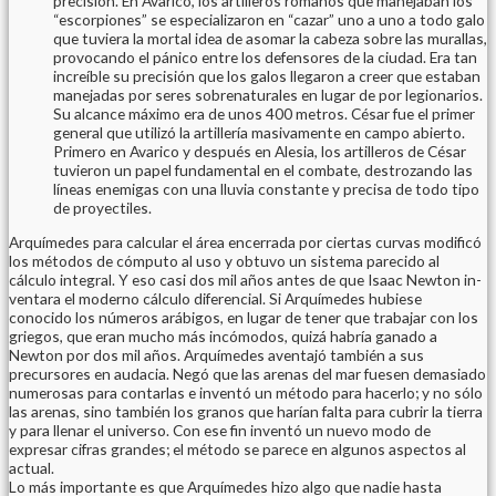
precisión. En Avarico, los artilleros romanos que manejaban los
“escorpiones” se especializaron en “cazar” uno a uno a todo galo
que tuviera la mortal idea de asomar la cabeza sobre las murallas,
provocando el pánico entre los defensores de la ciudad. Era tan
increíble su precisión que los galos llegaron a creer que estaban
manejadas por seres sobrenaturales en lugar de por legionarios.
Su alcance máximo era de unos 400 metros. César fue el primer
general que utilizó la artillería masivamente en campo abierto.
Primero en Avarico y después en Alesia, los artilleros de César
tuvieron un papel fundamental en el combate, destrozando las
líneas enemigas con una lluvia constante y precisa de todo tipo
de proyectiles.
Arquímedes para calcular el área encerrada por ciertas curvas modificó
los métodos de cómputo al uso y obtuvo un sistema parecido al
cálculo integral. Y eso casi dos mil años antes de que Isaac Newton in­
ventara el moderno cálculo diferencial. Si Arquímedes hubiese
conocido los números arábigos, en lugar de tener que trabajar con los
griegos, que eran mucho más incó­modos, quizá habría ganado a
Newton por dos mil años. Arquímedes aventajó también a sus
precursores en audacia. Negó que las arenas del mar fuesen demasiado
numerosas para contarlas e inventó un método para ha­cerlo; y no sólo
las arenas, sino también los granos que harían falta para cubrir la tierra
y para llenar el uni­verso. Con ese fin inventó un nuevo modo de
expresar cifras grandes; el método se parece en algunos aspec­tos al
actual.
Lo más importante es que Arquímedes hizo algo que nadie hasta