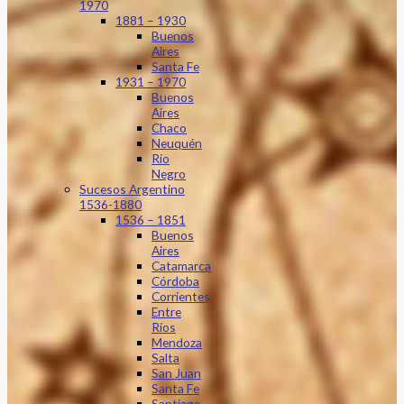
1970
1881 – 1930
Buenos
Aires
Santa Fe
1931 – 1970
Buenos
Aires
Chaco
Neuquén
Río
Negro
Sucesos Argentino
1536-1880
1536 – 1851
Buenos
Aires
Catamarca
Córdoba
Corrientes
Entre
Ríos
Mendoza
Salta
San Juan
Santa Fe
Santiago