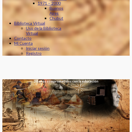
1971 – 2000
Buenos
Aires
Chubut
Biblioteca Virtual
Uso de la Biblioteca
Virtual
Contacto
Mi Cuenta
Iniciar sesión
Registro
20 años comprometidos con la educación