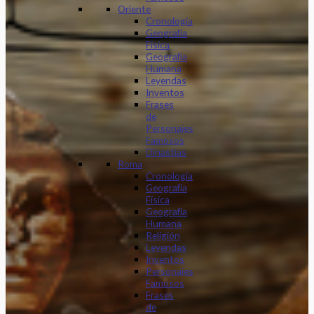
Oriente
Cronología
Geografía
Física
Geografía
Humana
Leyendas
Inventos
Frases
de
Personajes
Famosos
Dinastias
Roma
Cronología
Geografía
Física
Geografía
Humana
Religión
Leyendas
Inventos
Personajes
Famosos
Frases
de