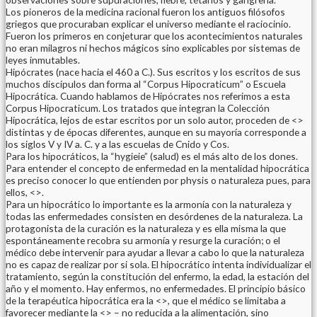
Los pioneros de la medicina racional fueron los antiguos filósofos
griegos que procuraban explicar el universo mediante el raciocinio.
Fueron los primeros en conjeturar que los acontecimientos naturales
no eran milagros ni hechos mágicos sino explicables por sistemas de
leyes inmutables.
Hipócrates (nace hacia el 460 a C.). Sus escritos y los escritos de sus
muchos discípulos dan forma al “Corpus Hipocraticum” o Escuela
Hipocrática. Cuando hablamos de Hipócrates nos referimos a esta
Corpus Hipocraticum. Los tratados que integran la Colección
Hipocrática, lejos de estar escritos por un solo autor, proceden de <>
distintas y de épocas diferentes, aunque en su mayoría corresponde a
los siglos V y IV a. C. y a las escuelas de Cnido y Cos.
Para los hipocráticos, la “hygieie” (salud) es el más alto de los dones.
Para entender el concepto de enfermedad en la mentalidad hipocrática
es preciso conocer lo que entienden por physis o naturaleza pues, para
ellos, <>.
Para un hipocrático lo importante es la armonía con la naturaleza y
todas las enfermedades consisten en desórdenes de la naturaleza. La
protagonista de la curación es la naturaleza y es ella misma la que
espontáneamente recobra su armonía y resurge la curación; o el
médico debe intervenir para ayudar a llevar a cabo lo que la naturaleza
no es capaz de realizar por si sola. El hipocrático intenta individualizar el
tratamiento, según la constitución del enfermo, la edad, la estación del
año y el momento. Hay enfermos, no enfermedades. El principio básico
de la terapéutica hipocrática era la <>, que el médico se limitaba a
favorecer mediante la <> – no reducida a la alimentación, sino