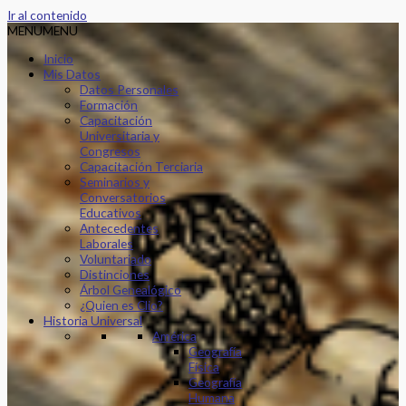
Ir al contenido
MENU
MENU
Inicio
Mis Datos
Datos Personales
Formación
Capacitación
Universitaria y
Congresos
Capacitación Terciaria
Seminarios y
Conversatorios
Educativos
Antecedentes
Laborales
Voluntariado
Distinciones
Árbol Genealógico
¿Quien es Clio?
Historia Universal
América
Geografía
Física
Geografía
Humana