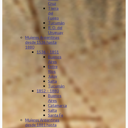
Cruz
Tierra
del
Fuego
Tucumán
R. O. del
Uruguay
Mujeres Argentinas
desde 1536 hasta
1880
1536 – 1851
Buenos
Aires
Entre
Ríos
Jujuy
Salta
Tucumán
1852 – 1880
Buenos
Aires
Catamarca
Salta
Santa Fe
Mujeres Argentinas
desde 1881 hasta