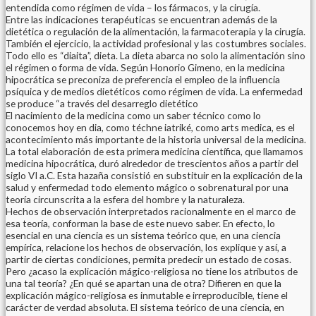
entendida como régimen de vida – los fármacos, y la cirugía.
Entre las indicaciones terapéuticas se encuentran además de la
dietética o regulación de la alimentación, la farmacoterapia y la cirugía.
También el ejercicio, la actividad profesional y las costumbres sociales.
Todo ello es “diaita”, dieta. La dieta abarca no solo la alimentación sino
el régimen o forma de vida. Según Honorio Gimeno, en la medicina
hipocrática se preconiza de preferencia el empleo de la influencia
psíquica y de medios dietéticos como régimen de vida. La enfermedad
se produce “a través del desarreglo dietético
El nacimiento de la medicina como un saber técnico como lo
conocemos hoy en dia, como téchne iatriké, como arts medica, es el
acontecimiento más importante de la historia universal de la medicina.
La total elaboración de esta primera medicina científica, que llamamos
medicina hipocrática, duró alrededor de trescientos años a partir del
siglo VI a.C. Esta hazaña consistió en substituir en la explicación de la
salud y enfermedad todo elemento mágico o sobrenatural por una
teoría circunscrita a la esfera del hombre y la naturaleza.
Hechos de observación interpretados racionalmente en el marco de
esa teoría, conforman la base de este nuevo saber. En efecto, lo
esencial en una ciencia es un sistema teórico que, en una ciencia
empírica, relacione los hechos de observación, los explique y así, a
partir de ciertas condiciones, permita predecir un estado de cosas.
Pero ¿acaso la explicación mágico-religiosa no tiene los atributos de
una tal teoría? ¿En qué se apartan una de otra? Difieren en que la
explicación mágico-religiosa es inmutable e irreproducible, tiene el
carácter de verdad absoluta. El sistema teórico de una ciencia, en