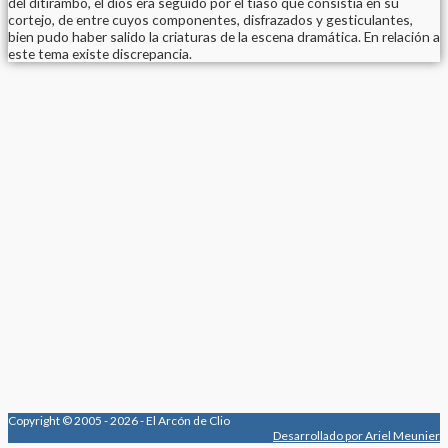
del ditirambo, el dios era seguido por el tiaso que consistía en su
cortejo, de entre cuyos componentes, disfrazados y gesticulantes,
bien pudo haber salido la criaturas de la escena dramática. En relación a
este tema existe discrepancia.
Copyright © 2005 - 2026 - El Arcón de Clio
Desarrollado por Ariel Meunier