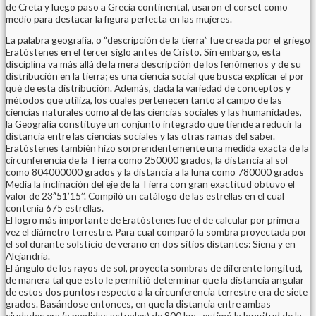
de Creta y luego paso a Grecia continental, usaron el corset como
medio para destacar la figura perfecta en las mujeres.
La palabra geografía, o “descripción de la tierra” fue creada por el griego
Eratóstenes en el tercer siglo antes de Cristo. Sin embargo, esta
disciplina va más allá de la mera descripción de los fenómenos y de su
distribución en la tierra; es una ciencia social que busca explicar el por
qué de esta distribución. Además, dada la variedad de conceptos y
métodos que utiliza, los cuales pertenecen tanto al campo de las
ciencias naturales como al de las ciencias sociales y las humanidades,
la Geografía constituye un conjunto integrado que tiende a reducir la
distancia entre las ciencias sociales y las otras ramas del saber.
Eratóstenes también hizo sorprendentemente una medida exacta de la
circunferencia de la Tierra como 250000 grados, la distancia al sol
como 804000000 grados y la distancia a la luna como 780000 grados
Media la inclinación del eje de la Tierra con gran exactitud obtuvo el
valor de 23ª51’15’’. Compiló un catálogo de las estrellas en el cual
contenía 675 estrellas.
El logro más importante de Eratóstenes fue el de calcular por primera
vez el diámetro terrestre. Para cual comparó la sombra proyectada por
el sol durante solsticio de verano en dos sitios distantes: Siena y en
Alejandría.
El ángulo de los rayos de sol, proyecta sombras de diferente longitud,
de manera tal que esto le permitió determinar que la distancia angular
de estos dos puntos respecto a la circunferencia terrestre era de siete
grados. Basándose entonces, en que la distancia entre ambas
ciudades era (a medidas actuales) de 800 km., estimó la longitud de la