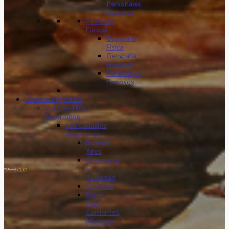
Personajes
Famosos
Resto de
Europa
Geografía
Física
Geografía
Humana
Personajes
Famosos
Historia Argentina
Los Caudillos
Argentinos
Los Caudillos
Argentinos
Buenos
Aires
Catamarca
y
Tucumán
Córdoba
Entre
Ríos,
Corrientes,
Misiones