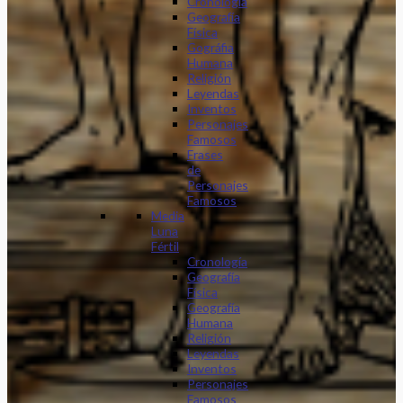
Cronología
Geografía
Física
Gográfia
Humana
Religión
Leyendas
Inventos
Personajes
Famosos
Frases
de
Personajes
Famosos
Media
Luna
Fértil
Cronología
Geografía
Física
Geografía
Humana
Religión
Leyendas
Inventos
Personajes
Famosos