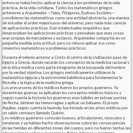
entonces había hecho: aplicar la ciencia a los problemas de la vida
práctica, de la vida cotidiana. Todos los matemáticos griegos
anteriores a Arquímedes —Tales, Pitágoras, Eudoxo, Euclides—
concibieron las matemáticas como una entidad abstracta, una manera
de estudiar el orden majestuoso del universo, pero nada más; carecía
de aplicaciones prácticas. Eran intelectua­les exquisitos que
despreciaban las aplicaciones prácti­cas y pensaban que esas cosas
eran propias de merca­deres y esclavos. Arquímedes compartía en no
pequeña medida esta actitud, pero no rehusó aplicar sus cono­
cimientos matemáticos a problemas prácticos.
Durante el milenio anterior a Cristo el centro de la civilización pasó de
Egipto a Grecia, donde nacerán los conceptos de la medicina racional y
de la ética médica como parte integrante de la búsqueda del hombre
por la verdad objetiva. Los griegos metódicamente utilizaron la
matemática egipcia y la astronomía babilónica para fundamentar la
filosofía y la lógica de la medicina griega.
Los precursores de los médicos fueron los propios guerreros. Ya
durante las guerras se aplicaban los conceptos médicos básicos y
según cuenta la historia los guerreros eran hábiles en extraer puntas
de flecha, detener las hemorragias y aplicar un bálsamo. El propio
Aquiles, según cuenta la leyenda, fue iniciado en las artes médicas por
un sabio centauro llamado Quirón.
Los médicos guerreros conocían huesos, articulaciones, músculos y
tendones y ya habían hecho observaciones sobre las consecuencias
de las heridas en diferentes zonas del cuerpo, pero no fueron tantas las
observaciones sobre supuraciones, fiebre, tétanos y gangrena.