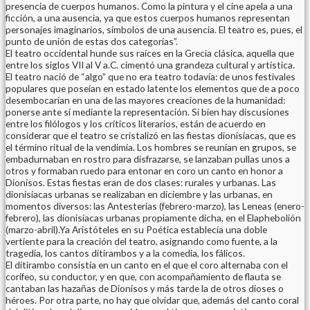
presencia de cuerpos humanos. Como la pintura y el cine apela a una
ficción, a una ausencia, ya que estos cuerpos humanos representan
personajes imaginarios, símbolos de una ausencia. El teatro es, pues, el
punto de unión de estas dos categorías”.
El teatro occidental hunde sus raíces en la Grecia clásica, aquella que
entre los siglos VII al V a.C. cimentó una grandeza cultural y artística.
El teatro nació de “algo” que no era teatro todavía: de unos festivales
populares que poseían en estado latente los elementos que de a poco
desembocarían en una de las mayores creaciones de la humanidad:
ponerse ante sí mediante la representación. Si bien hay discusiones
entre los filólogos y los críticos literarios, están de acuerdo en
considerar que el teatro se cristalizó en las fiestas dionisíacas, que es
el término ritual de la vendimia. Los hombres se reunían en grupos, se
embadurnaban en rostro para disfrazarse, se lanzaban pullas unos a
otros y formaban ruedo para entonar en coro un canto en honor a
Dionisos. Estas fiestas eran de dos clases: rurales y urbanas. Las
dionisíacas urbanas se realizaban en diciembre y las urbanas, en
momentos diversos: las Antesterias (febrero-marzo), las Leneas (enero-
febrero), las dionisíacas urbanas propiamente dicha, en el Elaphebolión
(marzo-abril).Ya Aristóteles en su Poética establecía una doble
vertiente para la creación del teatro, asignando como fuente, a la
tragedia, los cantos ditirambos y a la comedia, los fálicos.
El ditirambo consistía en un canto en el que el coro alternaba con el
corifeo, su conductor, y en que, con acompañamiento de flauta se
cantaban las hazañas de Dionisos y más tarde la de otros dioses o
héroes. Por otra parte, no hay que olvidar que, además del canto coral