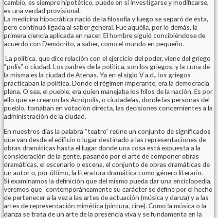
cambio, es siempre hipotético, puede en sí investigarse y modificarse,
es una verdad provisional.
La medicina hipocrática nació de la filosofía y luego se separó de ésta,
pero continuó ligada al saber general. Fue aquélla, por lo demás, la
primera ciencia aplicada en nacer. El hombre siguió concibiéndose de
acuerdo con Demócrito, a saber, como el mundo en pequeño.
La política, que dice relación con el ejercicio del poder, viene del griego
“polis” o ciudad. Los padres de la política, son los griegos, y la cuna de
la misma es la ciudad de Atenas. Ya en el siglo V a.d., los griegos
practicaban la política. Donde el régimen imperante, era la democracia
plena. O sea, el pueble, era quien manejaba los hilos de la nación. Es por
ello que se crearon las Acrópolis, o ciudadelas, donde las personas del
pueblo, tomaban en votación directa, las decisiones concernientes a la
administración de la ciudad.
En nuestros días la palabra “teatro” reúne un conjunto de significados
que van desde el edificio o lugar destinado a las representaciones de
obras dramáticas hasta el lugar donde una cosa está expuesta a la
consideración de la gente, pasando por el arte de componer obras
dramáticas, el escenario o escena, el conjunto de obras dramáticas de
un autor o, por último, la literatura dramática como género literario.
Si examinamos la definición que del mismo pueda dar una enciclopedia,
veremos que “contemporáneamente su carácter se define por el hecho
de pertenecer a la vez a las artes de actuación (música y danza) y a las
artes de representación mimética (pintura, cine). Como la música o la
danza se trata de un arte de la presencia viva y se fundamenta en la