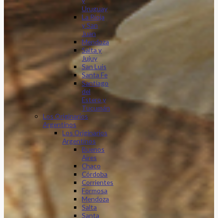
y
Uruguay
La Rioja
y San
Juan
Mendoza
Salta y
Jujuy
San Luis
Santa Fe
Santiago
del
Estero y
Tucumán
Los Originarios
Argentinos
Los Originarios
Argentinos
Buenos
Aires
Chaco
Córdoba
Corrientes
Formosa
Mendoza
Salta
Santa