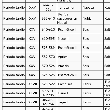
(Taharca)
664- h.
Periodo tardío
XXV
Tanotamun
Napata
Kus
665
[Varios
Periodo tardío
XXV
665-640
sucesores en
Nubia
Kus
Nubia]
Periodo tardío
XXVI
640-610
Psamético I
Sais
Saí
Periodo tardío
XXVI
610-595
Neco II
Sais
Saí
Periodo tardío
XXVI
595-589
Psamético II
Sais
Saí
Periodo tardío
XXVI
589-570
Apries
Sais
Saí
Periodo tardío
XXVI
570-526
Amasis
Sais
Saí
Periodo tardío
XXVI
526-525
Psamético III
Sais
Saí
1ª 
Periodo tardío
XXVII
525-522
Cambises
Tanis
per
522/21-
1ª 
Periodo tardío
XXVII
Darío I
Tanis
486/85
per
486/85-
1ª 
Periodo tardío
XXVII
Jerjes I
Tanis
465/64
per
465/64-
1ª 