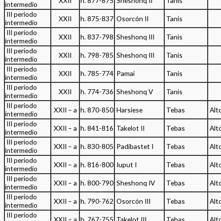
XXII
h. 877-875
Sheshonq II
Tanis
intermedio
III periodo
XXII
h. 875-837
Osorcón II
Tanis
intermedio
III periodo
XXII
h. 837-798
Sheshonq III
Tanis
intermedio
III periodo
XXII
h. 798-785
Sheshonq III
Tanis
intermedio
III periodo
XXII
h. 785-774
Pamai
Tanis
intermedio
III periodo
XXII
h. 774-736
Sheshonq V
Tanis
intermedio
III periodo
XXII – a
h. 870-850
Harsiese
Tebas
Alt
intermedio
III periodo
XXII – a
h. 841-816
Takelot II
Tebas
Alt
intermedio
III periodo
XXII – a
h. 830-805
Padibastet I
Tebas
Alt
intermedio
III periodo
XXII – a
h. 816-800
Iuput I
Tebas
Alt
intermedio
III periodo
XXII – a
h. 800-790
Sheshonq IV
Tebas
Alt
intermedio
III periodo
XXII – a
h. 790-762
Osorcón III
Tebas
Alt
intermedio
III periodo
XXII – a
h. 767-755
Takelot III
Tebas
Alt