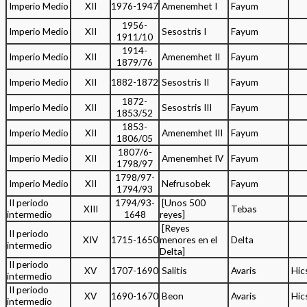
Imperio Medio
XII
1976-1947
Amenemhet I
Fayum
1956-
Imperio Medio
XII
Sesostris I
Fayum
1911/10
1914-
Imperio Medio
XII
Amenemhet II
Fayum
1879/76
Imperio Medio
XII
1882-1872
Sesostris II
Fayum
1872-
Imperio Medio
XII
Sesostris III
Fayum
1853/52
1853-
Imperio Medio
XII
Amenemhet III
Fayum
1806/05
1807/6-
Imperio Medio
XII
Amenemhet IV
Fayum
1798/97
1798/97-
Imperio Medio
XII
Nefrusobek
Fayum
1794/93
II periodo
1794/93-
[Unos 500
XIII
Tebas
intermedio
1648
reyes]
[Reyes
II periodo
XIV
1715-1650
menores en el
Delta
intermedio
Delta]
II periodo
XV
1707-1690
Salitis
Avaris
Hic
intermedio
II periodo
XV
1690-1670
Beon
Avaris
Hic
intermedio