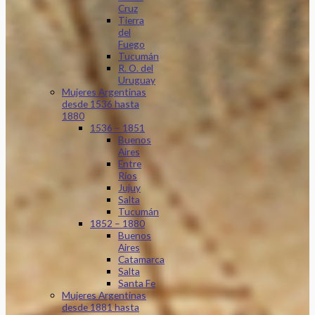
Cruz
Tierra
del
Fuego
Tucumán
R. O. del
Uruguay
Mujeres Argentinas
desde 1536 hasta
1880
1536 – 1851
Buenos
Aires
Entre
Ríos
Jujuy
Salta
Tucumán
1852 – 1880
Buenos
Aires
Catamarca
Salta
Santa Fe
Mujeres Argentinas
desde 1881 hasta