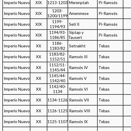
Imperio Nuevo
XIX
1213-1203
Merenptah
Pi-Ramsés
1203-
Imperio Nuevo
XIX
Amenmese
Pi-Ramsés
1200/1199
1199-
Imperio Nuevo
XIX
Seti II
Pi-Ramsés
1194/93
1194/93-
Siptap y
Imperio Nuevo
XIX
Pi-Ramsés
1186/85
Tausert
1186-
Imperio Nuevo
XX
Setnakht
Tebas
1183/82
1183/82-
Imperio Nuevo
XX
Ramsés III
Tebas
1152/51
1152/51-
Imperio Nuevo
XX
Ramsés IV
Tebas
1145/44
1145/44-
Imperio Nuevo
XX
Ramsés V
Tebas
1142/40
1142/40-
Imperio Nuevo
XX
Ramsés VI
Tebas
1134
Imperio Nuevo
XX
1134-1126
Ramsés VII
Tebas
Imperio Nuevo
XX
1126-1125
Ramsés VIII
Tebas
Imperio Nuevo
XX
1125-1107
Ramsés IX
Tebas