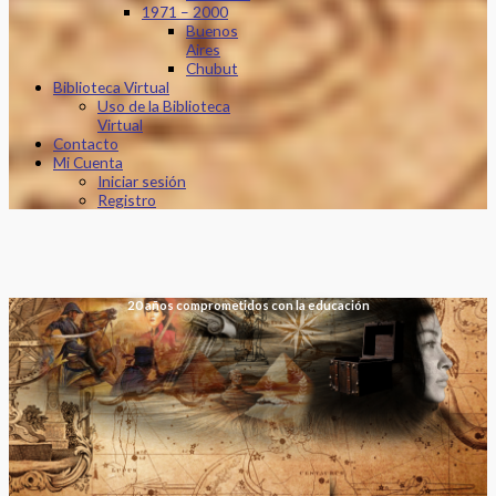
1971 – 2000
Buenos
Aires
Chubut
Biblioteca Virtual
Uso de la Biblioteca
Virtual
Contacto
Mi Cuenta
Iniciar sesión
Registro
20 años comprometidos con la educación