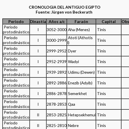
CRONOLOGIA DEL ANTIGUO EGIPTO
Fuente: Jürgen von Beckerath
Periodo
Dinastía
Años a/c
Faraón
Capital
Obs
Periodo
I
3052-3000
Aha (Menes)
Tinis
protodinástico
Periodo
Atoti (Athotis
I
3000-2999
Tinis
protodinástico
I)
Periodo
I
2999-2952
Dyer
Tinis
protodinástico
Periodo
I
2952-2939
Wadyi
Tinis
protodinástico
Periodo
I
2939-2892
Udimu (Dewen)
Tinis
protodinástico
Periodo
I
2892-2886
Enezib (Adyib)
Tinis
protodinástico
Periodo
I
2886-2878
Semerkhet
Tinis
protodinástico
Periodo
I
2878-2853
Qaa
Tinis
protodinástico
Periodo
II
2853-2825
Hetepsekhemui
Tinis
protodinástico
Periodo
II
2825-2810
Nebre
Tinis
protodinástico