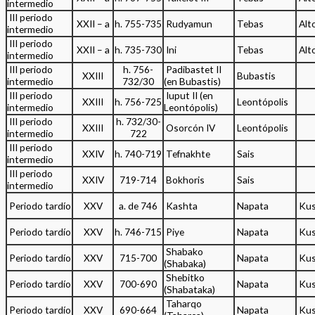
intermedio
III periodo
XXII – a
h. 755-735
Rudyamun
Tebas
Alt
intermedio
III periodo
XXII – a
h. 735-730
Ini
Tebas
Alt
intermedio
III periodo
h. 756-
Padibastet II
XXIII
Bubastis
intermedio
732/30
(en Bubastis)
III periodo
Iuput II (en
XXIII
h. 756-725
Leontópolis
intermedio
Leontópolis)
III periodo
h. 732/30-
XXIII
Osorcón IV
Leontópolis
intermedio
722
III periodo
XXIV
h. 740-719
Tefnakhte
Sais
intermedio
III periodo
XXIV
719-714
Bokhoris
Sais
intermedio
Periodo tardío
XXV
a. de 746
Kashta
Napata
Kus
Periodo tardío
XXV
h. 746-715
Piye
Napata
Kus
Shabako
Periodo tardío
XXV
715-700
Napata
Kus
(Shabaka)
Shebitko
Periodo tardío
XXV
700-690
Napata
Kus
(Shabataka)
Taharqo
Periodo tardío
XXV
690-664
Napata
Kus