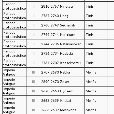
Periodo
II
2810-2767
Ninetyer
Tinis
protodinástico
Periodo
II
2767-2760
Uneg
Tinis
protodinástico
Periodo
II
2760-2749
Sekhemib
Tinis
protodinástico
Periodo
II
2749-2744
Neferkare
Tinis
protodinástico
Periodo
II
2744-2736
Neferkasokar
Tinis
protodinástico
Periodo
II
2736-2734
Hudyefa
Tinis
protodinástico
Periodo
II
2734-2707
Khasekhemui
Tinis
protodinástico
Imperio
III
2707-2690
Nebka
Menfis
Antiguo
Imperio
III
2690-2670
Zoser
Menfis
Antiguo
Imperio
III
2670-2663
Dyoserti
Menfis
Antiguo
Imperio
III
2663-2639
Khabai
Menfis
Antiguo
Imperio
III
2663-2639
Mesokhris
Menfis
Antiguo