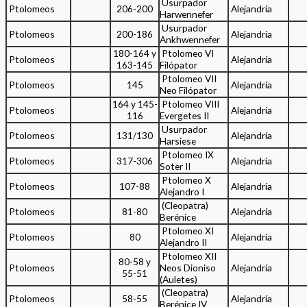
Usurpador
Ptolomeos
206-200
Alejandría
Harwennefer
Usurpador
Ptolomeos
200-186
Alejandría
Ankhwennefer
180-164 y
Ptolomeo VI
Ptolomeos
Alejandría
163-145
Filópator
Ptolomeo VII
Ptolomeos
145
Alejandría
Neo Filópator
164 y 145-
Ptolomeo VIII
Ptolomeos
Alejandría
116
Evergetes II
Usurpador
Ptolomeos
131/130
Alejandría
Harsiese
Ptolomeo IX
Ptolomeos
317-306
Alejandría
Soter II
Ptolomeo X
Ptolomeos
107-88
Alejandría
Alejandro I
(Cleopatra)
Ptolomeos
81-80
Alejandría
Berénice
Ptolomeo XI
Ptolomeos
80
Alejandría
Alejandro II
Ptolomeo XII
80-58 y
Ptolomeos
Neos Dioniso
Alejandría
55-51
(Auletes)
(Cleopatra)
Ptolomeos
58-55
Alejandría
Berénice IV