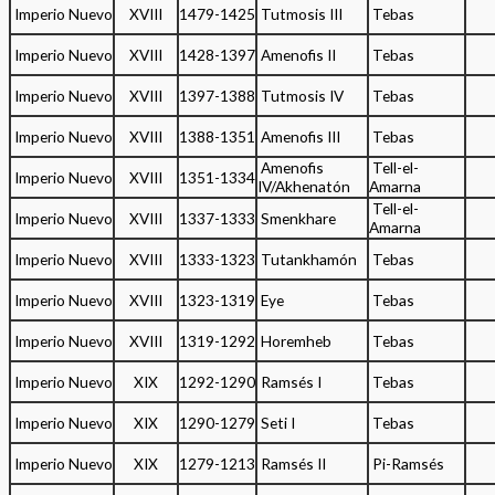
Imperio Nuevo
XVIII
1479-1425
Tutmosis III
Tebas
Imperio Nuevo
XVIII
1428-1397
Amenofis II
Tebas
Imperio Nuevo
XVIII
1397-1388
Tutmosis IV
Tebas
Imperio Nuevo
XVIII
1388-1351
Amenofis III
Tebas
Amenofis
Tell-el-
Imperio Nuevo
XVIII
1351-1334
IV/Akhenatón
Amarna
Tell-el-
Imperio Nuevo
XVIII
1337-1333
Smenkhare
Amarna
Imperio Nuevo
XVIII
1333-1323
Tutankhamón
Tebas
Imperio Nuevo
XVIII
1323-1319
Eye
Tebas
Imperio Nuevo
XVIII
1319-1292
Horemheb
Tebas
Imperio Nuevo
XIX
1292-1290
Ramsés I
Tebas
Imperio Nuevo
XIX
1290-1279
Seti I
Tebas
Imperio Nuevo
XIX
1279-1213
Ramsés II
Pi-Ramsés