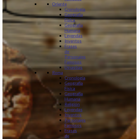
Oriente
Cronología
Geografía
Física
Geografía
Humana
Leyendas
Inventos
Frases
de
Personajes
Famosos
Dinastias
Roma
Cronología
Geografía
Física
Geografía
Humana
Religión
Leyendas
Inventos
Personajes
Famosos
Frases
de