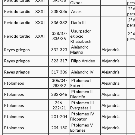
Periodo tardío
XXXI
395/58
Okhos
per
2ª 
Periodo tardío
XXXI
338-336
Arses
per
2ª 
Periodo tardío
XXXI
336-332
Darío III
per
Usurpador
338/37-
2ª 
Periodo tardío
XXXI
egipcio
336/35
per
Khababash
Alejandro
Reyes griegos
332-323
Alejandría
Magno
Reyes griegos
323-317
Filipo Arrideo
Alejandría
Reyes griegos
317-306
Alejandro IV
Alejandría
306/04-
Ptolomeo I
Ptolomeos
Alejandría
283/82
Soter I
Ptolomeo II
Ptolomeos
282-246
Alejandría
Filadelfo
246-
Ptolomeo III
Ptolomeos
Alejandría
222/21
Evergetes I
Ptolomeo IV
Ptolomeos
201-204
Alejandría
Filopator
Ptolomeo V
Ptolomeos
204-180
Alejandría
Epifanes