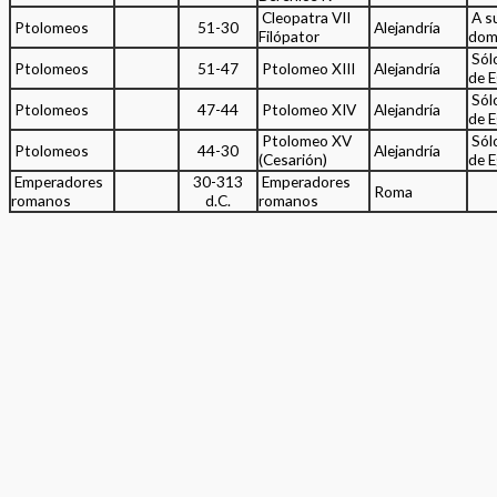
Cleopatra VII
A s
Ptolomeos
51-30
Alejandría
Filópator
dom
Sól
Ptolomeos
51-47
Ptolomeo XIII
Alejandría
de E
Sól
Ptolomeos
47-44
Ptolomeo XIV
Alejandría
de E
Ptolomeo XV
Sól
Ptolomeos
44-30
Alejandría
(Cesarión)
de E
Emperadores
30-313
Emperadores
Roma
romanos
d.C.
romanos