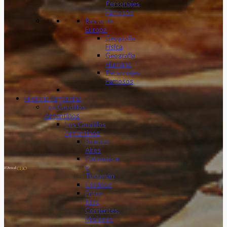
Personajes
Famosos
Resto de
Europa
Geografía
Física
Geografía
Humana
Personajes
Famosos
Historia Argentina
Los Caudillos
Argentinos
Los Caudillos
Argentinos
Buenos
Aires
Catamarca
y
Tucumán
Córdoba
Entre
Ríos,
Corrientes,
Misiones