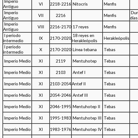
Imperio
VI
2218-2216
Nitocris
Menfis
Antiguo
Imperio
Dur
VII
2216
Menfis
Antiguo
días
Imperio
VIII
2216-2170
17 reyes
Menfis
Antiguo
I periodo
18 reyes en
IX
2170-2020
Herakleópolis
intermedio
Herakleópolis
I periodo
X
2170-2020
Línea tebana
Tebas
intermedio
Imperio Medio
XI
2119
Mentuhotep
Tebas
Imperio Medio
XI
2103
Antef I
Tebas
Imperio Medio
XI
2103-2054
Antef II
Tebas
Imperio Medio
XI
2054-2046
Antef III
Tebas
Imperio Medio
XI
2046-1995
Mentuhotep II
Tebas
Imperio Medio
XI
1995-1983
Mentuhotep III
Tebas
Imperio Medio
XI
1983-1976
Mentuhotep IV
Tebas