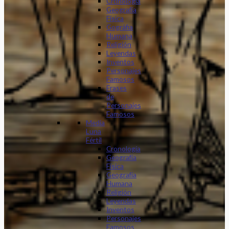
Cronología
Geografía
Física
Gográfia
Humana
Religión
Leyendas
Inventos
Personajes
Famosos
Frases
de
Personajes
Famosos
Media
Luna
Fértil
Cronología
Geografía
Física
Geografía
Humana
Religión
Leyendas
Inventos
Personajes
Famosos