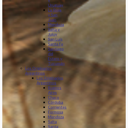
y
Uruguay
La Rioja
y San
Juan
Mendoza
Salta y
Jujuy
San Luis
Santa Fe
Santiago
del
Estero y
Tucumán
Los Originarios
Argentinos
Los Originarios
Argentinos
Buenos
Aires
Chaco
Córdoba
Corrientes
Formosa
Mendoza
Salta
Santa