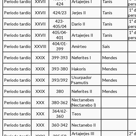
Periodo tardío
XXVII
Artajerjes I
Tanis
424
per
1ª 
Periodo tardío
XXVII
424/23
Jerjes II
Tanis
per
423-
1ª 
Periodo tardío
XXVII
Darío II
Tanis
405/04
per
405/04-
1ª 
Periodo tardío
XXVII
Artajerjes II
Tanis
401
per
404/01-
Periodo tardío
XXVIII
Amirteo
Sais
399
Periodo tardío
XXIX
399-393
Neferites I
Mendes
Periodo tardío
XXIX
393-380
Hakoris
Mendes
Usurpador
Periodo tardío
XXIX
393/392
Mendes
Psamutis
Periodo tardío
XXIX
380
Neferites II
Mendes
Nectanebes
Periodo tardío
XXX
380-362
(Nectanebo I)
364/62-
Periodo tardío
XXX
Teos
360
Periodo tardío
XXX
360-342
Nectanebo II
Artajerjes III
2ª 