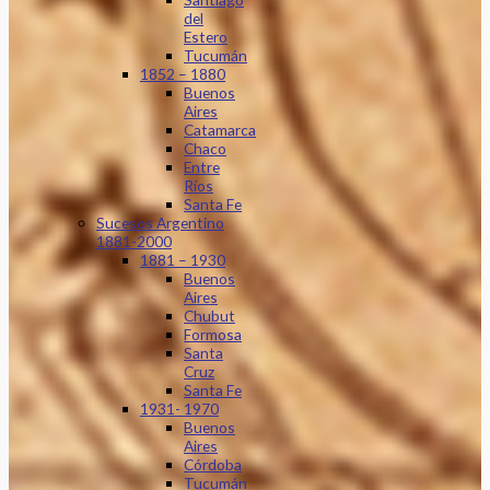
del
Estero
Tucumán
1852 – 1880
Buenos
Aires
Catamarca
Chaco
Entre
Ríos
Santa Fe
Sucesos Argentino
1881-2000
1881 – 1930
Buenos
Aires
Chubut
Formosa
Santa
Cruz
Santa Fe
1931- 1970
Buenos
Aires
Córdoba
Tucumán