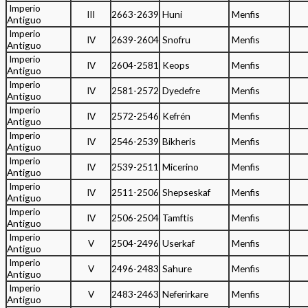
Imperio
III
2663-2639
Huni
Menfis
Antiguo
Imperio
IV
2639-2604
Snofru
Menfis
Antiguo
Imperio
IV
2604-2581
Keops
Menfis
Antiguo
Imperio
IV
2581-2572
Dyedefre
Menfis
Antiguo
Imperio
IV
2572-2546
Kefrén
Menfis
Antiguo
Imperio
IV
2546-2539
Bikheris
Menfis
Antiguo
Imperio
IV
2539-2511
Micerino
Menfis
Antiguo
Imperio
IV
2511-2506
Shepseskaf
Menfis
Antiguo
Imperio
IV
2506-2504
Tamftis
Menfis
Antiguo
Imperio
V
2504-2496
Userkaf
Menfis
Antiguo
Imperio
V
2496-2483
Sahure
Menfis
Antiguo
Imperio
V
2483-2463
Neferirkare
Menfis
Antiguo