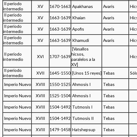
II periodo
XV
1670-1663
Apakhanas
Avaris
Hic
intermedio
II periodo
XV
1663-1639
Khaian
Avaris
Hic
intermedio
II periodo
XV
1663-1639
Apofis
Avaris
Hic
intermedio
II periodo
XV
1663-1639
Khamudi
Avaris
Hic
intermedio
[Vasallos
II periodo
hicsos,
XVI
1707-1639
Hic
intermedio
paralelos a la
XV]
II periodo
XVII
1645-1550
[Unos 15 reyes]
Tebas
Sól
intermedio
Imperio Nuevo
XVIII
1550-1525
Ahmosis I
Tebas
Imperio Nuevo
XVIII
1525-1504
Ahmosis I
Tebas
Imperio Nuevo
XVIII
1504-1492
Tutmosis I
Tebas
Imperio Nuevo
XVIII
1504-1492
Tutmosis II
Tebas
Imperio Nuevo
XVIII
1479-1458
Hatshepsup
Tebas