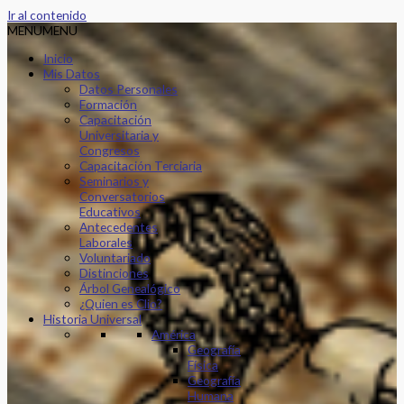
Ir al contenido
MENU
MENU
Inicio
Mis Datos
Datos Personales
Formación
Capacitación
Universitaria y
Congresos
Capacitación Terciaria
Seminarios y
Conversatorios
Educativos
Antecedentes
Laborales
Voluntariado
Distinciones
Árbol Genealógico
¿Quien es Clio?
Historia Universal
América
Geografía
Física
Geografía
Humana