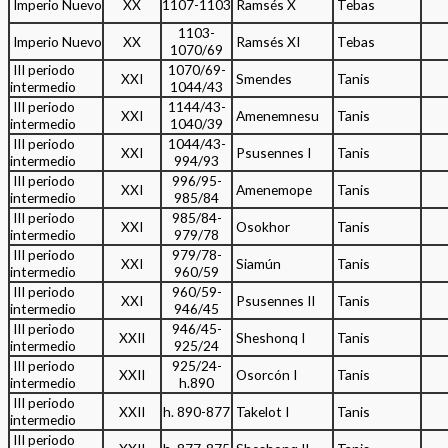
Imperio Nuevo
XX
1107-1103
Ramsés X
Tebas
1103-
Imperio Nuevo
XX
Ramsés XI
Tebas
1070/69
III periodo
1070/69-
XXI
Smendes
Tanis
intermedio
1044/43
III periodo
1144/43-
XXI
Amenemnesu
Tanis
intermedio
1040/39
III periodo
1044/43-
XXI
Psusennes I
Tanis
intermedio
994/93
III periodo
996/95-
XXI
Amenemope
Tanis
intermedio
985/84
III periodo
985/84-
XXI
Osokhor
Tanis
intermedio
979/78
III periodo
979/78-
XXI
Siamún
Tanis
intermedio
960/59
III periodo
960/59-
XXI
Psusennes II
Tanis
intermedio
946/45
III periodo
946/45-
XXII
Sheshonq I
Tanis
intermedio
925/24
III periodo
925/24-
XXII
Osorcón I
Tanis
intermedio
h.890
III periodo
XXII
h. 890-877
Takelot I
Tanis
intermedio
III periodo