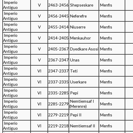
Imperio
V
2463-2456
Shepseskare
Menfis
Antiguo
Imperio
V
2456-2445
Neferefre
Menfis
Antiguo
Imperio
V
2455-2414
Niuserre
Menfis
Antiguo
Imperio
V
2414-2405
Menkauhor
Menfis
Antiguo
Imperio
V
2405-2367
Dyedkare Asosi
Menfis
Antiguo
Imperio
V
2367-2347
Unas
Menfis
Antiguo
Imperio
VI
2347-2337
Teti
Menfis
Antiguo
Imperio
VI
2337-2335
Userkare
Menfis
Antiguo
Imperio
VI
2335-2285
Pepi
Menfis
Antiguo
Imperio
Nemtiemsaf I
VI
2285-2279
Menfis
Antiguo
(Merenre)
Imperio
VI
2279-2219
Pepi II
Menfis
Antiguo
Imperio
VI
2219-2218
Nemtiemsaf II
Menfis
Antiguo