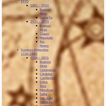
1970
1881 – 1930
Buenos
Aires
Santa Fe
1931 – 1970
Buenos
Aires
Chaco
Neuquén
Río
Negro
Sucesos Argentino
1536-1880
1536 – 1851
Buenos
Aires
Catamarca
Córdoba
Corrientes
Entre
Ríos
Mendoza
Salta
San Juan
Santa Fe
Santiago