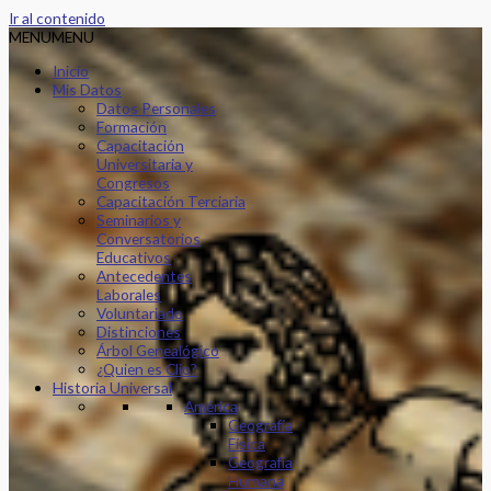
Ir al contenido
MENU
MENU
Inicio
Mis Datos
Datos Personales
Formación
Capacitación
Universitaria y
Congresos
Capacitación Terciaria
Seminarios y
Conversatorios
Educativos
Antecedentes
Laborales
Voluntariado
Distinciones
Árbol Genealógico
¿Quien es Clio?
Historia Universal
América
Geografía
Física
Geografía
Humana