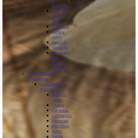
y
Uruguay
La Rioja
y San
Juan
Mendoza
Salta y
Jujuy
San Luis
Santa Fe
Santiago
del
Estero y
Tucumán
Los Originarios
Argentinos
Los Originarios
Argentinos
Buenos
Aires
Chaco
Córdoba
Corrientes
Formosa
Mendoza
Salta
Santa