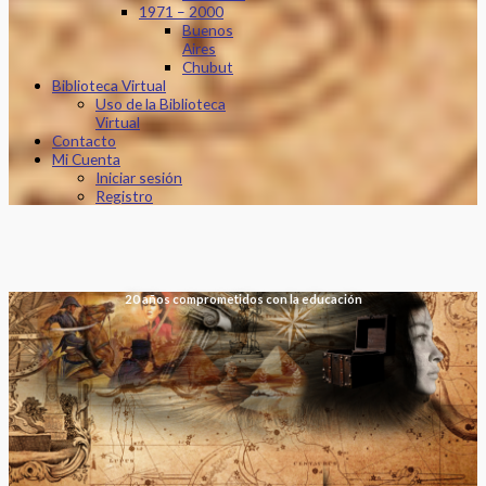
1971 – 2000
Buenos
Aires
Chubut
Biblioteca Virtual
Uso de la Biblioteca
Virtual
Contacto
Mi Cuenta
Iniciar sesión
Registro
20 años comprometidos con la educación