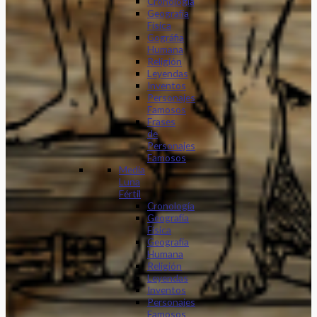
Cronología
Geografía
Física
Gográfia
Humana
Religión
Leyendas
Inventos
Personajes
Famosos
Frases
de
Personajes
Famosos
Media
Luna
Fértil
Cronología
Geografía
Física
Geografía
Humana
Religión
Leyendas
Inventos
Personajes
Famosos