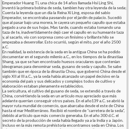
Emperador Huang Ti, una chica de 14 años llamada Hsi Ling Shi,
inventó la primera bobina de seda, tambien hay otra leyenda de la seda;
Cuenta la leyenda que un dia la Reina Xi Ling, esposa del sabio
Emperador, se encontraba paseando por el jardín de palacio. Sucedió
que al pasar bajo una morera, le cayera un pequeño capullo que estaba
pegado a una de sus hojas. Mas tarde, cuando estaba tomando una
taza de te, inadvertidamente dejó caer el capullo en su humeante taza
y, al sacarlo, vio con sorpresa como un finísimo y brillante hilo se
empezaba a desenrollar. Esto ocurrió, según el mito, por el año 2500
a.C.
En realidad, la existencia de la seda en la antigua China se ha podido
documentar en el segundo milenio a.C., en los tiempos de la dinastíaa
Shang, ya que se han encontrado huesos oraculares que contenían
ideogramas para denominar seda, gusano de seda y capullo. Se sabe
también que en época de la dinastía Chou, que gobernó China desde el
siglo XII al III a.C., ya la seda había alcanzado un papel decisivo en la
economía del país y sus delicados y complejos todos de cultivo y
elaboración estaban plenamente establecidos.
La sericultura, el cultivo del gusano de seda, se extendió a través de
China, convirtiendo la seda en un artículo muy apreciado que más
adelante querrían conseguir otros países. En el año139 a.C. se abrió la
mayor ruta mundial de comercio, que abarcaba desde el este de China
hasta el mar Mediterráneo. Recibió el nombre de “carretera de la seda”,
debido al artículo que más comercio generaba. En el año 300 d.C. el
secreto de la producción de seda había llegado ya a la India y a Japón.
Incluso en la más remota prehistoria encontramos seda en China. Los