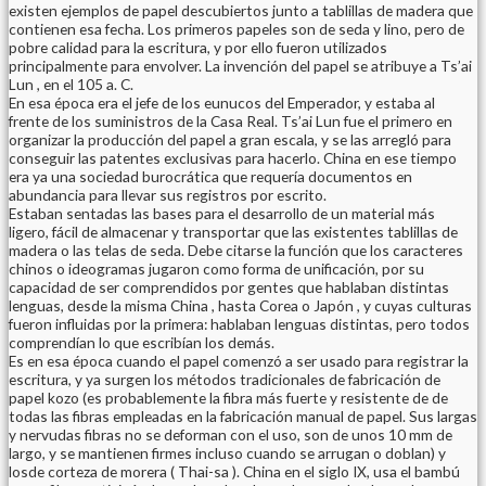
existen ejemplos de papel descubiertos junto a tablillas de madera que
contienen esa fecha. Los primeros papeles son de seda y lino, pero de
pobre calidad para la escritura, y por ello fueron utilizados
principalmente para envolver. La invención del papel se atribuye a Ts’ai
Lun , en el 105 a. C.
En esa época era el jefe de los eunucos del Emperador, y estaba al
frente de los suministros de la Casa Real. Ts’ai Lun fue el primero en
organizar la producción del papel a gran escala, y se las arregló para
conseguir las patentes exclusivas para hacerlo. China en ese tiempo
era ya una sociedad burocrática que requería documentos en
abundancia para llevar sus registros por escrito.
Estaban sentadas las bases para el desarrollo de un material más
ligero, fácil de almacenar y transportar que las existentes tablillas de
madera o las telas de seda. Debe citarse la función que los caracteres
chinos o ideogramas jugaron como forma de unificación, por su
capacidad de ser comprendidos por gentes que hablaban distintas
lenguas, desde la misma China , hasta Corea o Japón , y cuyas culturas
fueron influidas por la primera: hablaban lenguas distintas, pero todos
comprendían lo que escribían los demás.
Es en esa época cuando el papel comenzó a ser usado para registrar la
escritura, y ya surgen los métodos tradicionales de fabricación de
papel kozo (es probablemente la fibra más fuerte y resistente de de
todas las fibras empleadas en la fabricación manual de papel. Sus largas
y nervudas fibras no se deforman con el uso, son de unos 10 mm de
largo, y se mantienen firmes incluso cuando se arrugan o doblan) y
losde corteza de morera ( Thai-sa ). China en el siglo IX, usa el bambú