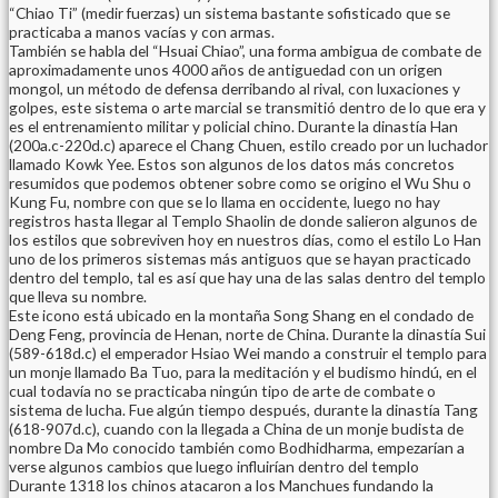
“Chiao Ti” (medir fuerzas) un sistema bastante sofisticado que se
practicaba a manos vacías y con armas.
También se habla del “Hsuai Chiao”, una forma ambigua de combate de
aproximadamente unos 4000 años de antiguedad con un origen
mongol, un método de defensa derribando al rival, con luxaciones y
golpes, este sistema o arte marcial se transmitió dentro de lo que era y
es el entrenamiento militar y policial chino. Durante la dinastía Han
(200a.c-220d.c) aparece el Chang Chuen, estilo creado por un luchador
llamado Kowk Yee. Estos son algunos de los datos más concretos
resumidos que podemos obtener sobre como se origino el Wu Shu o
Kung Fu, nombre con que se lo llama en occidente, luego no hay
registros hasta llegar al Templo Shaolin de donde salieron algunos de
los estilos que sobreviven hoy en nuestros días, como el estilo Lo Han
uno de los primeros sistemas más antiguos que se hayan practicado
dentro del templo, tal es así que hay una de las salas dentro del templo
que lleva su nombre.
Este icono está ubicado en la montaña Song Shang en el condado de
Deng Feng, provincia de Henan, norte de China. Durante la dinastía Sui
(589-618d.c) el emperador Hsiao Wei mando a construir el templo para
un monje llamado Ba Tuo, para la meditación y el budismo hindú, en el
cual todavía no se practicaba ningún tipo de arte de combate o
sistema de lucha. Fue algún tiempo después, durante la dinastía Tang
(618-907d.c), cuando con la llegada a China de un monje budista de
nombre Da Mo conocido también como Bodhidharma, empezarían a
verse algunos cambios que luego influirían dentro del templo
Durante 1318 los chinos atacaron a los Manchues fundando la