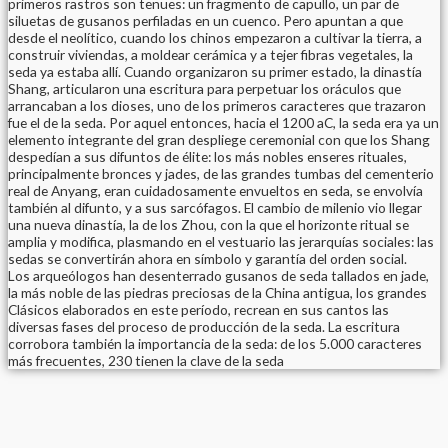
primeros rastros son tenues: un fragmento de capullo, un par de
siluetas de gusanos perfiladas en un cuenco. Pero apuntan a que
desde el neolítico, cuando los chinos empezaron a cultivar la tierra, a
construir viviendas, a moldear cerámica y a tejer fibras vegetales, la
seda ya estaba allí. Cuando organizaron su primer estado, la dinastía
Shang, articularon una escritura para perpetuar los oráculos que
arrancaban a los dioses, uno de los primeros caracteres que trazaron
fue el de la seda. Por aquel entonces, hacia el 1200 aC, la seda era ya un
elemento integrante del gran despliege ceremonial con que los Shang
despedían a sus difuntos de élite: los más nobles enseres rituales,
principalmente bronces y jades, de las grandes tumbas del cementerio
real de Anyang, eran cuidadosamente envueltos en seda, se envolvía
también al difunto, y a sus sarcófagos. El cambio de milenio vio llegar
una nueva dinastía, la de los Zhou, con la que el horizonte ritual se
amplia y modifica, plasmando en el vestuario las jerarquías sociales: las
sedas se convertirán ahora en símbolo y garantía del orden social.
Los arqueólogos han desenterrado gusanos de seda tallados en jade,
la más noble de las piedras preciosas de la China antigua, los grandes
Clásicos elaborados en este período, recrean en sus cantos las
diversas fases del proceso de producción de la seda. La escritura
corrobora también la importancia de la seda: de los 5.000 caracteres
más frecuentes, 230 tienen la clave de la seda