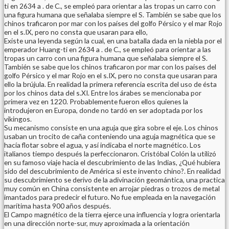
ti en 2634 a . de C., se empleó para orientar a las tropas un carro con
una figura humana que señalaba siempre el S. También se sabe que los
chinos traficaron por mar con los países del golfo Pérsico y el mar Rojo
en el s.IX, pero no consta que usaran para ello,
Existe una leyenda según la cual, en una batalla dada en la niebla por el
emperador Huang-ti en 2634 a . de C., se empleó para orientar a las
tropas un carro con una figura humana que señalaba siempre el S.
También se sabe que los chinos traficaron por mar con los países del
golfo Pérsico y el mar Rojo en el s.IX, pero no consta que usaran para
ello la brújula. En realidad la primera referencia escrita del uso de ésta
por los chinos data del s.XI. Entre los árabes se mencionaba por
primera vez en 1220. Probablemente fueron ellos quienes la
introdujeron en Europa, donde no tardó en ser adoptada por los
vikingos.
Su mecanismo consiste en una aguja que gira sobre el eje. Los chinos
usaban un trocito de caña conteniendo una aguja magnética que se
hacía flotar sobre el agua, y así indicaba el norte magnético. Los
italianos tiempo después la perfeccionaron. Cristóbal Colón la utilizó
en su famoso viaje hacia el descubrimiento de las Indias, ¿Qué hubiera
sido del descubrimiento de América si este invento chino?. En realidad
su descubrimiento se derivo de la adivinación geomántica, una practica
muy común en China consistente en arrojar piedras o trozos de metal
imantados para predecir el futuro. No fue empleada en la navegación
marítima hasta 900 años después.
El Campo magnético de la tierra ejerce una influencia y logra orientarla
en una dirección norte-sur, muy aproximada a la orientación