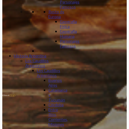
Personajes
Famosos
Resto de
Europa
Geografía
Física
Geografía
Humana
Personajes
Famosos
Historia Argentina
Los Caudillos
Argentinos
Los Caudillos
Argentinos
Buenos
Aires
Catamarca
y
Tucumán
Córdoba
Entre
Ríos,
Corrientes,
Misiones