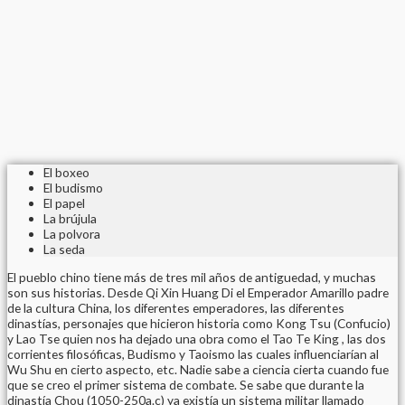
El boxeo
El budismo
El papel
La brújula
La polvora
La seda
El pueblo chino tiene más de tres mil años de antiguedad, y muchas
son sus historias. Desde Qi Xin Huang Di el Emperador Amarillo padre
de la cultura China, los diferentes emperadores, las diferentes
dinastías, personajes que hicieron historia como Kong Tsu (Confucio)
y Lao Tse quien nos ha dejado una obra como el Tao Te King , las dos
corrientes filosóficas, Budismo y Taoismo las cuales influenciarían al
Wu Shu en cierto aspecto, etc. Nadie sabe a ciencia cierta cuando fue
que se creo el primer sistema de combate. Se sabe que durante la
dinastía Chou (1050-250a.c) ya existía un sistema militar llamado