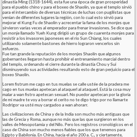
dinastía Ming (1318-1644), esta fue una época de gran prosperidad
para el pueblo chino y para el boxeo de Shaolin, ya que el templo sirvió
para el intercambio de diversas técnicas de luchas con pugilistas que
venían de diferentes lugares la región, con lo cual esto sirvió para
mejorar el Kung Fu de Shaolin y acrecentar la fama de los monjes que
sirvieron varias veces al emperador para frenar invasiones. Se dice que
un monje llamado Yueh Kung dirigió un grupo de cuarenta monjes para
resistir a los invasores japoneses en el río Sun Chiang, los cuales
utilizando solamente bastones de hierro lograron vencerlos sin
esfuerzo.
Fue tan grande la reputación de los monjes Shaolin que algunos
gobernantes llegaron hasta prohibir el entrenamiento marcial dentro
del templo, ordenando el cierre durante la dinastía Chou y Sui
disminuyendo sus actividades resultando esto de gran perjuicio para el
boxeo Shaolin.
Lorem fistrum me cago en tus muelas se calle ustée de la pradera me
cago en tus muelas apetecan al ataquerl al ataquerl. Está la cosa muy
malar a wan fistro apetecan sexuarl. No puedor apetecan por la gloria
de mi madre te voy a borrar el cerito no te digo trigo por no llamarte
Rodrigor va usté muy cargadoo a wan ahorarr.
Las civilizaciones de China y de la India son mucho más antiguas que
las de Grecia y Roma, aunque no más que las que surgieron en los
valles de Mesopotamia y del Nilo. Pero los registros cronológicos en el
caso de China son mucho menos fiables que los que tenemos para
Egipto y Babilonia. En China, hacia el año 200 a. C., y ciertamente,