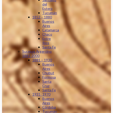
del
Estero
Tucumán
1852 – 1880
Buenos
Aires
Catamarca
Chaco
Entre
Ríos
Santa Fe
Sucesos Argentino
1881-2000
1881 – 1930
Buenos
Aires
Chubut
Formosa
Santa
Cruz
Santa Fe
1931- 1970
Buenos
Aires
Córdoba
Tucumán