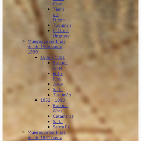
Cruz
Tierra
del
Fuego
Tucumán
R. O. del
Uruguay
Mujeres Argentinas
desde 1536 hasta
1880
1536 – 1851
Buenos
Aires
Entre
Ríos
Jujuy
Salta
Tucumán
1852 – 1880
Buenos
Aires
Catamarca
Salta
Santa Fe
Mujeres Argentinas
desde 1881 hasta