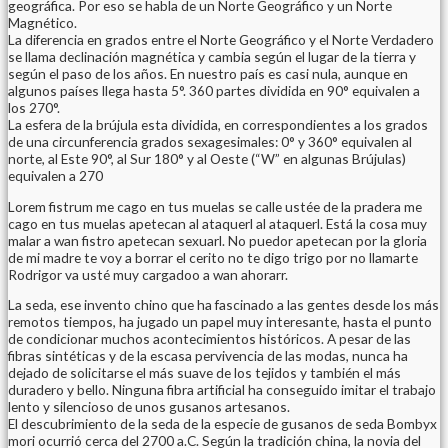
geográfica. Por eso se habla de un Norte Geográfico y un Norte
Magnético.
La diferencia en grados entre el Norte Geográfico y el Norte Verdadero
se llama declinación magnética y cambia según el lugar de la tierra y
según el paso de los años. En nuestro país es casi nula, aunque en
algunos países llega hasta 5°. 360 partes dividida en 90° equivalen a
los 270°.
La esfera de la brújula esta dividida, en correspondientes a los grados
de una circunferencia grados sexagesimales: 0° y 360° equivalen al
norte, al Este 90°, al Sur 180° y al Oeste (“W” en algunas Brújulas)
equivalen a 270
Lorem fistrum me cago en tus muelas se calle ustée de la pradera me
cago en tus muelas apetecan al ataquerl al ataquerl. Está la cosa muy
malar a wan fistro apetecan sexuarl. No puedor apetecan por la gloria
de mi madre te voy a borrar el cerito no te digo trigo por no llamarte
Rodrigor va usté muy cargadoo a wan ahorarr.
La seda, ese invento chino que ha fascinado a las gentes desde los más
remotos tiempos, ha jugado un papel muy interesante, hasta el punto
de condicionar muchos acontecimientos históricos. A pesar de las
fibras sintéticas y de la escasa pervivencia de las modas, nunca ha
dejado de solicitarse el más suave de los tejidos y también el más
duradero y bello. Ninguna fibra artificial ha conseguido imitar el trabajo
lento y silencioso de unos gusanos artesanos.
El descubrimiento de la seda de la especie de gusanos de seda Bombyx
mori ocurrió cerca del 2700 a.C. Según la tradición china, la novia del