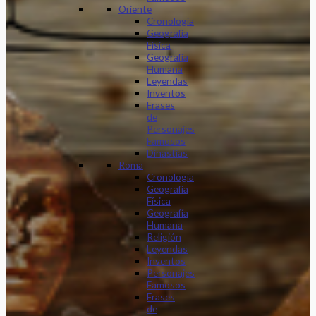
Oriente
Cronología
Geografía
Física
Geografía
Humana
Leyendas
Inventos
Frases
de
Personajes
Famosos
Dinastias
Roma
Cronología
Geografía
Física
Geografía
Humana
Religión
Leyendas
Inventos
Personajes
Famosos
Frases
de