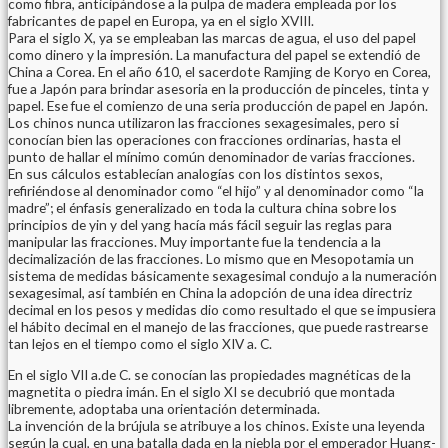
como fibra, anticipándose a la pulpa de madera empleada por los
fabricantes de papel en Europa, ya en el siglo XVIII.
Para el siglo X, ya se empleaban las marcas de agua, el uso del papel
como dinero y la impresión. La manufactura del papel se extendió de
China a Corea. En el año 610, el sacerdote Ramjing de Koryo en Corea,
fue a Japón para brindar asesoria en la producción de pinceles, tinta y
papel. Ese fue el comienzo de una seria producción de papel en Japón.
Los chinos nunca utilizaron las fracciones sexagesimales, pero si
conocían bien las operaciones con fracciones ordinarias, hasta el
punto de hallar el mínimo común denominador de varias fracciones.
En sus cálculos establecían analogías con los distintos sexos,
refiriéndose al denominador como “el hijo” y al denominador como “la
madre”; el énfasis generalizado en toda la cultura china sobre los
principios de yin y del yang hacía más fácil seguir las reglas para
manipular las fracciones. Muy importante fue la tendencia a la
decimalización de las fracciones. Lo mismo que en Mesopotamia un
sistema de medidas básicamente sexagesimal condujo a la numeración
sexagesimal, así también en China la adopción de una idea directriz
decimal en los pesos y medidas dio como resultado el que se impusiera
el hábito decimal en el manejo de las fracciones, que puede rastrearse
tan lejos en el tiempo como el siglo XIV a. C.
En el siglo VII a.de C. se conocían las propiedades magnéticas de la
magnetita o piedra imán. En el siglo XI se decubrió que montada
libremente, adoptaba una orientación determinada.
La invención de la brújula se atribuye a los chinos. Existe una leyenda
según la cual, en una batalla dada en la niebla por el emperador Huang-