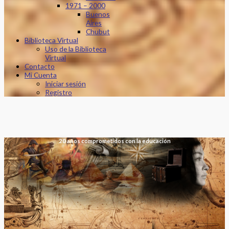
1971 – 2000
Buenos
Aires
Chubut
Biblioteca Virtual
Uso de la Biblioteca
Virtual
Contacto
Mi Cuenta
Iniciar sesión
Registro
20 años comprometidos con la educación