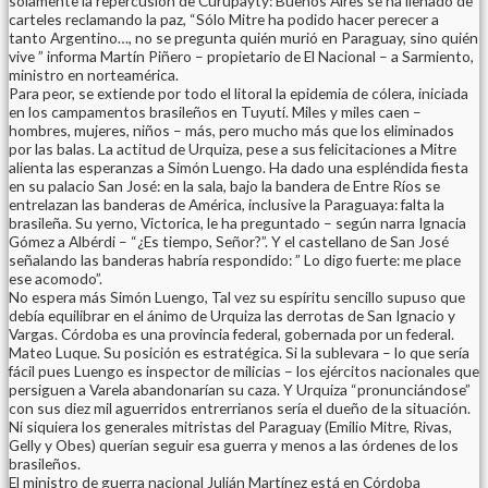
solamente la repercusión de Curupayty: Buenos Aires se ha llenado de
carteles reclamando la paz, “Sólo Mitre ha podido hacer perecer a
tanto Argentino…, no se pregunta quién murió en Paraguay, sino quién
vive ” informa Martín Piñero – propietario de El Nacional – a Sarmiento,
ministro en norteamérica.
Para peor, se extiende por todo el litoral la epidemia de cólera, iniciada
en los campamentos brasileños en Tuyutí. Miles y miles caen –
hombres, mujeres, niños – más, pero mucho más que los eliminados
por las balas. La actitud de Urquiza, pese a sus felicitaciones a Mitre
alienta las esperanzas a Simón Luengo. Ha dado una espléndida fiesta
en su palacio San José: en la sala, bajo la bandera de Entre Ríos se
entrelazan las banderas de América, inclusive la Paraguaya: falta la
brasileña. Su yerno, Victorica, le ha preguntado – según narra Ignacia
Gómez a Albérdi – “¿Es tiempo, Señor?”. Y el castellano de San José
señalando las banderas habría respondido: ” Lo digo fuerte: me place
ese acomodo”.
No espera más Simón Luengo, Tal vez su espíritu sencillo supuso que
debía equilibrar en el ánimo de Urquiza las derrotas de San Ignacio y
Vargas. Córdoba es una provincia federal, gobernada por un federal.
Mateo Luque. Su posición es estratégica. Si la sublevara – lo que sería
fácil pues Luengo es inspector de milicias – los ejércitos nacionales que
persiguen a Varela abandonarían su caza. Y Urquiza “pronunciándose”
con sus diez mil aguerridos entrerrianos sería el dueño de la situación.
Ni siquiera los generales mitristas del Paraguay (Emilio Mitre, Rivas,
Gelly y Obes) querían seguir esa guerra y menos a las órdenes de los
brasileños.
El ministro de guerra nacional Julián Martínez está en Córdoba