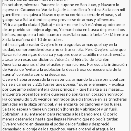
En octubre, mientras Paunero lo supone en San Juan, y Navarro lo
espera en Catamarca, Varela baja de la cordillera frente a Salta con mil
guerrilleros: esquiva a Navarro que ha corrido a cerrarle el paso, y al
galope va a Salta donde espera proveerse de armas y alimentos.
“Al ir a aquella ciudad (Salta) – dirá – no me llevó el ánimo apoderarme
de un pueblo sin objeto alguno, Yo marchaba en busca de pertrechos
bélicos, porque era todo cuanto necesitaba para triunfar”. Está frente a
Salta la mañana del 10 de octubre.
Intima al gobernador Ovejero le entregue las armas que hay en la
ciudad, comprometiéndose a no entrar en ella. Pero Ovejero sabe que
Navarro lo persigue de cerca y supone que el caudillo no se atreverá a
atacarle en esas condiciones. Además, el Ejército de la Unión
Americana apenas si tiene fusiles y municiones. Por eso a la intimación
de Varela de “evitar a la población la desastrosa consecuencia de la
guerra” contesta con una descarga.
Ovejero había preparado la resistencia, armando la clase principal con
los seis cañones y 225 fusiles que poseía, ” pues el enemigo – explica
por qué armó solamente la clase principal – que halaga a las masas….
encuentra prosélitos entre quienes no abrigan un corazón honrado”.
Ha conseguido 300 vecinos honrados que distribuye en las trincheras
zanjadas en la plaza principal, y les encarga los cañones y los fusiles.
Salta lo espera y tiene un corazón (honrado y abrigado) y un fusil.
Sobraban, a su entender, para rechazar a los bandoleros. O por lo
menos detenerlos hasta que llegase Navarro que no podía tardar.
Ovejero valoro en demasía el poder de los fusiles y despreció
demasiado el coraje de los gauchos. Varela ordenó el ataque, los