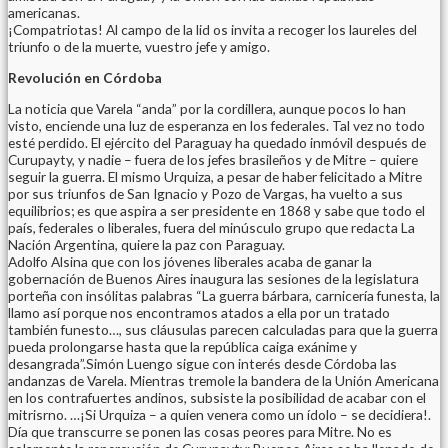
americanas.
¡Compatriotas! Al campo de la lid os invita a recoger los laureles del
triunfo o de la muerte, vuestro jefe y amigo.
Revolución en Córdoba
La noticia que Varela “anda” por la cordillera, aunque pocos lo han
visto, enciende una luz de esperanza en los federales. Tal vez no todo
esté perdido. El ejército del Paraguay ha quedado inmóvil después de
Curupayty, y nadie – fuera de los jefes brasileños y de Mitre – quiere
seguir la guerra. El mismo Urquiza, a pesar de haber felicitado a Mitre
por sus triunfos de San Ignacio y Pozo de Vargas, ha vuelto a sus
equilibrios; es que aspira a ser presidente en 1868 y sabe que todo el
país, federales o liberales, fuera del minúsculo grupo que redacta La
Nación Argentina, quiere la paz con Paraguay.
Adolfo Alsina que con los jóvenes liberales acaba de ganar la
gobernación de Buenos Aires inaugura las sesiones de la legislatura
porteña con insólitas palabras “La guerra bárbara, carnicería funesta, la
llamo así porque nos encontramos atados a ella por un tratado
también funesto…, sus cláusulas parecen calculadas para que la guerra
pueda prolongarse hasta que la república caiga exánime y
desangrada”.Simón Luengo sigue con interés desde Córdoba las
andanzas de Varela. Mientras tremole la bandera de la Unión Americana
en los contrafuertes andinos, subsiste la posibilidad de acabar con el
mitrisrno. …¡Si Urquiza – a quien venera como un ídolo – se decidiera!.
Día que transcurre se ponen las cosas peores para Mitre. No es