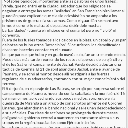
¡Notables bandidos, impotentes ante las palabras de unos frailes!.
Varela, que no entró en la ciudad, sabedor que los religiosos se
negaban a entregar las armas “asiladas” en San Francisco hizo llamar al
guardián para explicarle que el asilo eclesiástico no amparaba a los
prisioneros de guerra ni a sus armas. Como el guardián se mantuvo
firme, el coronel lo maltrató de palabra diciéndole muchas
barbaridades” (cuenta el religioso en el sumario) pero no ” violó” el
convento.
Fuera de los fusiles tomados a los caídos en la plaza, un caballo y un par
de botas no hubo otros “latrocinios”. Si ocurrieron, los damnificados
olvidaron hacerlos constar en el sumario.
Lo que parece que hubo y en grado mayúsculo, fue un tremendo miedo.
Pocos días más tarde, reuniendo los restos dispersos de su ejército y
el de los Saá en el campamento de Jáchal, Varela decidió adoptar una
táctica de guerrilla. El 21 de abril abandona Jáchal, ante el avance de
Paunero, y se echó al monte; desde allí hostigaría a las fuerzas
regulares de sus adversarios, contando con su mejor conocimiento del
terreno.
El 5 de junio, en el paraje de Las Bateas, se arrojó por sorpresa sobre el
campamento de Paunero, huyendo con la caballada y la munición. El 16
del mismo mes, aprovechando sus pocos medios, sorprende en la
quebrada de Miranda a un grupo de conscriptos al frente del Coronel
Linares, que abandonan el bando nacional y se le unen desobedeciendo
a sus oficiales. Esa clase de acciones se prolongaría durante meses,
obligando al gobierno central a mantener en constante alerta a sus
tropas en la región, bautizadas como Ejército Interior.
En octubre de ese mismo año, para aprovisionarse, bajó con sus tropas