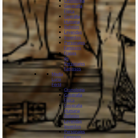
Cronología
Geografía
Física
Gográfia
Humana
Religión
Leyendas
Inventos
Personajes
Famosos
Frases
de
Personajes
Famosos
Media
Luna
Fértil
Cronología
Geografía
Física
Geografía
Humana
Religión
Leyendas
Inventos
Personajes
Famosos