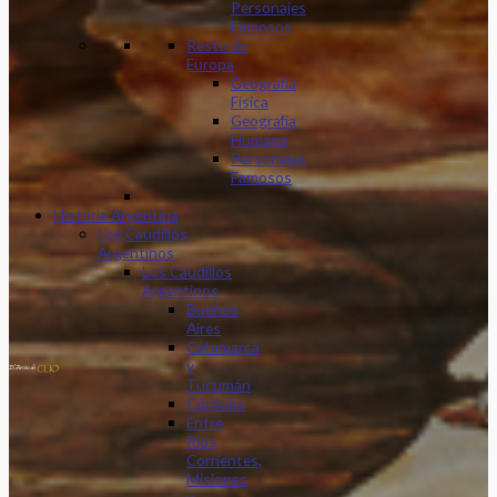
Personajes
Famosos
Resto de
Europa
Geografía
Física
Geografía
Humana
Personajes
Famosos
Historia Argentina
Los Caudillos
Argentinos
Los Caudillos
Argentinos
Buenos
Aires
Catamarca
y
Tucumán
Córdoba
Entre
Ríos,
Corrientes,
Misiones