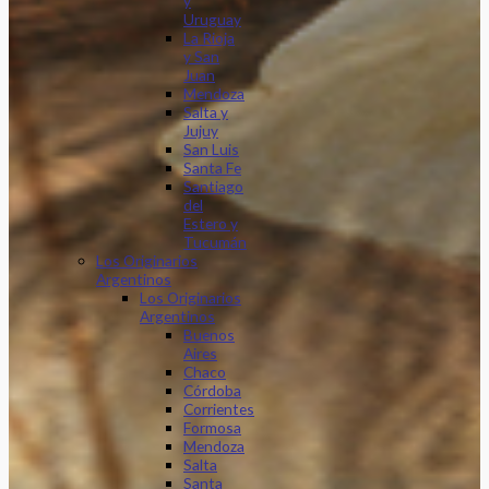
y
Uruguay
La Rioja
y San
Juan
Mendoza
Salta y
Jujuy
San Luis
Santa Fe
Santiago
del
Estero y
Tucumán
Los Originarios
Argentinos
Los Originarios
Argentinos
Buenos
Aires
Chaco
Córdoba
Corrientes
Formosa
Mendoza
Salta
Santa