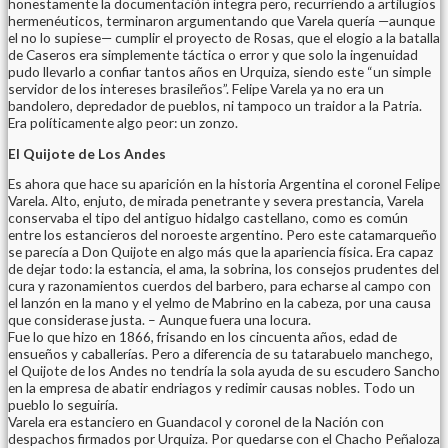
honestamente la documentación íntegra pero, recurriendo a artilugios
hermenéuticos, terminaron argumentando que Varela quería —aunque
el no lo supiese— cumplir el proyecto de Rosas, que el elogio a la batalla
de Caseros era simplemente táctica o error y que solo la ingenuidad
pudo llevarlo a confiar tantos años en Urquiza, siendo este “un simple
servidor de los intereses brasileños”. Felipe Varela ya no era un
bandolero, depredador de pueblos, ni tampoco un traidor a la Patria.
Era políticamente algo peor: un zonzo.
El Quijote de Los Andes
Es ahora que hace su aparición en la historia Argentina el coronel Felipe
Varela. Alto, enjuto, de mirada penetrante y severa prestancia, Varela
conservaba el tipo del antiguo hidalgo castellano, como es común
entre los estancieros del noroeste argentino. Pero este catamarqueño
se parecía a Don Quijote en algo más que la apariencia física. Era capaz
de dejar todo: la estancia, el ama, la sobrina, los consejos prudentes del
cura y razonamientos cuerdos del barbero, para echarse al campo con
el lanzón en la mano y el yelmo de Mabrino en la cabeza, por una causa
que considerase justa. – Aunque fuera una locura.
Fue lo que hizo en 1866, frisando en los cincuenta años, edad de
ensueños y caballerías. Pero a diferencia de su tatarabuelo manchego,
el Quijote de los Andes no tendría la sola ayuda de su escudero Sancho
en la empresa de abatir endriagos y redimir causas nobles. Todo un
pueblo lo seguiría.
Varela era estanciero en Guandacol y coronel de la Nación con
despachos firmados por Urquiza. Por quedarse con el Chacho Peñaloza