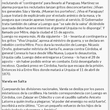
reclutando el “contingente” para llevarlo al Paraguay. Martínez se
alarma porque los reclutados lanzan gritos desconcertantes: ¡Vivan
los generales Sáa y Varela, ¡Mueran los porteños!, ¡Viva el Paraguay!
Luque tratará de explicárselo por el estado anímico de la masa, y le
asegura que cesarán apenas tomen gusto al servicio. El Gobernador
trata también de calmar a Luengo que “se sale de la vaina” diciéndole
que nada debe hacerse mientras el general Urquiza no lo disponga”. Y
llamado por Mitre, deja la ciudad el 15 de agosto.
Luengo no espera más. Al día siguiente – 16 – levanta al contingente a
los gritos “Viva Urquiza”, apresa al ministro de guerra, y se declara en
rebelión contra Mitre. Poco dura la revolución de Luengo. Nicasio
Oroño, gobernador mitrista de Santa Fe, avanza contra Córdoba, el
general Conesa lo hace desde Villa Nueva, Luque lo desautoriza,
Urquiza calla. Luengo debe entregarse a Conesa – lo hace el 28 de
agosto – sin haber podido entrar en combate. Está desengañado y
receloso. Quedará preso en Córdoba, hasta que escapa de la prisión.
Entonces irá a Entre Ríos donde matará a Urquiza el 11 de abril de
1870.
Varela en Salta
Cuerpeando las divisiones nacionales, Varela se desliza por los pasos
misteriosos de la cordillera. Ha tenido correspondencia con Luengo en
Córdoba, con Zalazar en Chileclto y con el caudillo salteño Aniceto
Latorre a quién invita a plegarse; “el poder del enemigo no está fuerte”,
escribirá a este último. “Con un pequeño esfuerzo de los hijos de la
patria todavía salvaremos a América”.