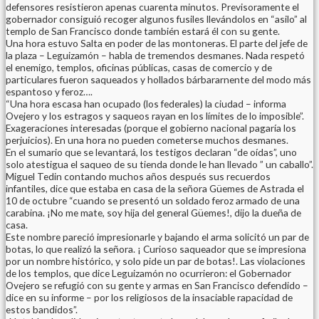
defensores resistieron apenas cuarenta minutos. Previsoramente el
gobernador consiguió recoger algunos fusiles llevándolos en “asilo” al
templo de San Francisco donde también estará él con su gente.
Una hora estuvo Salta en poder de las montoneras. El parte del jefe de
la plaza – Leguizamón – habla de tremendos desmanes. Nada respetó
el enemigo, templos, oficinas públicas, casas de comercio y de
particulares fueron saqueados y hollados bárbararnente del modo más
espantoso y feroz….
“Una hora escasa han ocupado (los federales) la ciudad – informa
Ovejero y los estragos y saqueos rayan en los límites de lo imposible”.
Exageraciones interesadas (porque el gobierno nacional pagaría los
perjuicios). En una hora no pueden cometerse muchos desmanes.
En el sumario que se levantará, los testigos declaran “de oídas”, uno
solo atestigua el saqueo de su tienda donde le han llevado ” un caballo”.
Miguel Tedin contando muchos años después sus recuerdos
infantiles, dice que estaba en casa de la señora Güemes de Astrada el
10 de octubre “cuando se presentó un soldado feroz armado de una
carabina. ¡No me mate, soy hija del general Güemes!, dijo la dueña de
casa.
Este nombre pareció impresionarle y bajando el arma solicitó un par de
botas, lo que realizó la señora. ¡ Curioso saqueador que se impresiona
por un nombre histórico, y solo pide un par de botas!. Las violaciones
de los templos, que dice Leguizamón no ocurrieron: el Gobernador
Ovejero se refugió con su gente y armas en San Francisco defendido –
dice en su informe – por los religiosos de la insaciable rapacidad de
estos bandidos”.