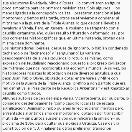
sus ejecutores Rivadavia, Mitre o’Rosas— lo convirtieron en figura
poco simpática para los primeros revisionistas. Solo algunos —los
menos ligados a la concepción rosista— prestaron atención al jefe
montonero y tiempo más tarde, otros se atrevieron a condenar al
mitrismo y a la guerra de la Triple Alianza, lo que de por sí llevaba a
revalorar a Varela. Pero, en general, el rosismo se atragantó con el
caudillo catamarqueño, quien resultó triturado y deformado, así, por
dos corrientes historiográficas que, en última instancia, brotan de la
misma clase dominante.
Los historiadores libérales, después de ignorarlo, lo habían condenado
tachándolo de “facineroso” y “sanguinario”. La variante
pseudomarxista de la vieja izquierda lo rotuló, asimismo, como
expresión del feudalismo reaccionario opuesto al progreso civilizador
del mitrismo que nos incorporaba a la economía mundial. A su vez, los
historiadores rosistas lo abordaron desde diversos ángulos, a cual
peor. Juan Pablo Oliver, obligado a optar entre Varela y Mitre con
motivo de la guerra de la Triple Alianza , prefirió a don Bartolo que era,
“en definitiva, el Presidente de la República Argentina ” y estigmatizó al
caudillo como traidor.
Algunos autores deicen de Felipe Varela. Vicente Sierra, por su parte, lo
considero desdeñosamente “como caudillo localista de escasa
significación”. Asimismo, hubo quienes le reconocieron méritos pero,
enfrentados al antirrosismo del montonero, optaron por transcribir
mutilada —y sin puntos suspensivos que indicaran la omisión— su
proclama de 1866 para ocultar sus elogios a Urquiza, Caseros y la
Constitución del ’53. Finalmente, otros prefirieron transcribir