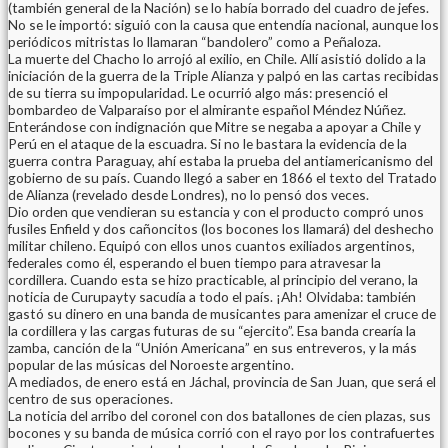
(también general de la Nación) se lo había borrado del cuadro de jefes.
No se le importó: siguió con la causa que entendía nacional, aunque los
periódicos mitristas lo llamaran “bandolero” como a Peñaloza.
La muerte del Chacho lo arrojó al exilio, en Chile. Allí asistió dolido a la
iniciación de la guerra de la Triple Alianza y palpó en las cartas recibidas
de su tierra su impopularidad. Le ocurrió algo más: presenció el
bombardeo de Valparaíso por el almirante español Méndez Núñez.
Enterándose con indignación que Mitre se negaba a apoyar a Chile y
Perú en el ataque de la escuadra. Si no le bastara la evidencia de la
guerra contra Paraguay, ahí estaba la prueba del antiamericanismo del
gobierno de su país. Cuando llegó a saber en 1866 el texto del Tratado
de Alianza (revelado desde Londres), no lo pensó dos veces.
Dio orden que vendieran su estancia y con el producto compró unos
fusiles Enfield y dos cañoncitos (los bocones los llamará) del deshecho
militar chileno. Equipó con ellos unos cuantos exiliados argentinos,
federales como él, esperando el buen tiempo para atravesar la
cordillera. Cuando esta se hizo practicable, al principio del verano, la
noticia de Curupayty sacudía a todo el país. ¡Ah! Olvidaba: también
gastó su dinero en una banda de musicantes para amenizar el cruce de
la cordillera y las cargas futuras de su “ejercito”. Esa banda crearía la
zamba, canción de la “Unión Americana” en sus entreveros, y la más
popular de las músicas del Noroeste argentino.
A mediados, de enero está en Jáchal, provincia de San Juan, que será el
centro de sus operaciones.
La noticia del arribo del coronel con dos batallones de cien plazas, sus
bocones y su banda de música corrió con el rayo por los contrafuertes