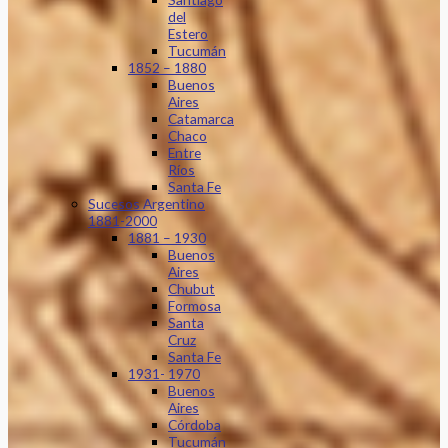
del
Estero
Tucumán
1852 – 1880
Buenos
Aires
Catamarca
Chaco
Entre
Ríos
Santa Fe
Sucesos Argentino
1881-2000
1881 – 1930
Buenos
Aires
Chubut
Formosa
Santa
Cruz
Santa Fe
1931- 1970
Buenos
Aires
Córdoba
Tucumán