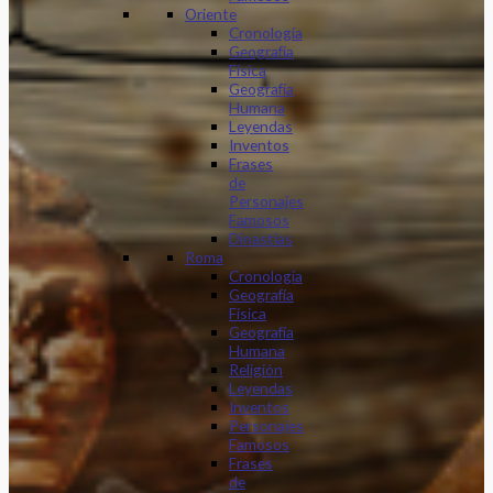
Oriente
Cronología
Geografía
Física
Geografía
Humana
Leyendas
Inventos
Frases
de
Personajes
Famosos
Dinastias
Roma
Cronología
Geografía
Física
Geografía
Humana
Religión
Leyendas
Inventos
Personajes
Famosos
Frases
de