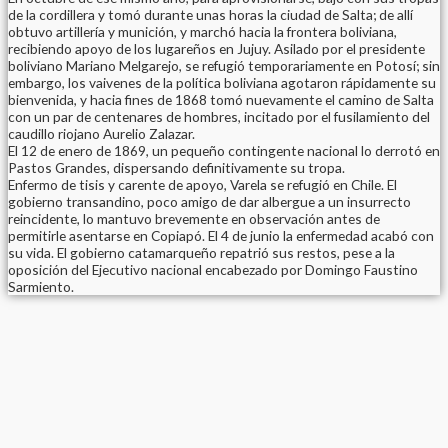
de la cordillera y tomó durante unas horas la ciudad de Salta; de allí
obtuvo artillería y munición, y marchó hacia la frontera boliviana,
recibiendo apoyo de los lugareños en Jujuy. Asilado por el presidente
boliviano Mariano Melgarejo, se refugió temporariamente en Potosí; sin
embargo, los vaivenes de la política boliviana agotaron rápidamente su
bienvenida, y hacia fines de 1868 tomó nuevamente el camino de Salta
con un par de centenares de hombres, incitado por el fusilamiento del
caudillo riojano Aurelio Zalazar.
El 12 de enero de 1869, un pequeño contingente nacional lo derrotó en
Pastos Grandes, dispersando definitivamente su tropa.
Enfermo de tisis y carente de apoyo, Varela se refugió en Chile. El
gobierno transandino, poco amigo de dar albergue a un insurrecto
reincidente, lo mantuvo brevemente en observación antes de
permitirle asentarse en Copiapó. El 4 de junio la enfermedad acabó con
su vida. El gobierno catamarqueño repatrió sus restos, pese a la
oposición del Ejecutivo nacional encabezado por Domingo Faustino
Sarmiento.