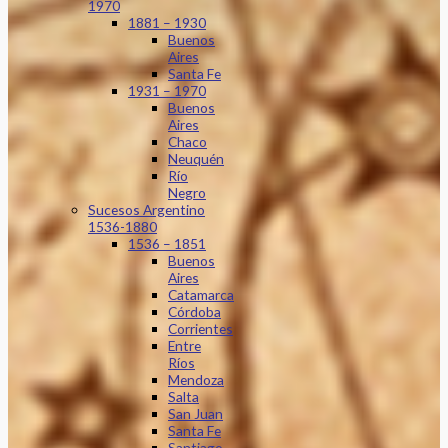
1970
1881 – 1930
Buenos
Aires
Santa Fe
1931 – 1970
Buenos
Aires
Chaco
Neuquén
Río
Negro
Sucesos Argentino
1536-1880
1536 – 1851
Buenos
Aires
Catamarca
Córdoba
Corrientes
Entre
Ríos
Mendoza
Salta
San Juan
Santa Fe
Santiago