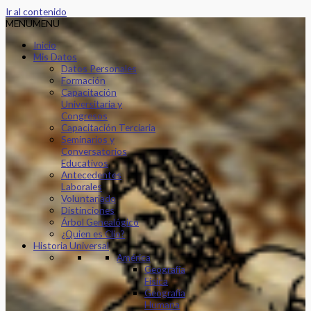
Ir al contenido
MENU
MENU
Inicio
Mis Datos
Datos Personales
Formación
Capacitación
Universitaria y
Congresos
Capacitación Terciaria
Seminarios y
Conversatorios
Educativos
Antecedentes
Laborales
Voluntariado
Distinciones
Árbol Genealógico
¿Quien es Clio?
Historia Universal
América
Geografía
Física
Geografía
Humana