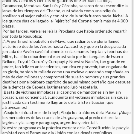
andinos. Cientos y cientos de gauchos de San Juan, La Rioja,
Catamarca, Mendoza, San Luis y Córdoba, sacaron de su escondite la
lanza de los tiempos del Chacho, custodiada como una reliquia
ensillaron el mejor caballo y con otro de la brida fueron hacia Jáchal. A
los quince días de llegado, el “ejército” del Coronel tenía más de 4.000
plazas.
Por las tardes, Varela les leía la Proclama que había ordenado repartir
por toda la Republica:
..”¡Argentinos! El pabellón de Mayo, que radiante de gloria flameó
victorioso desde los Andes hasta Ayacucho, y que en la desgraciada
jornada de Pavón cayó fatalmente en las manos ineptas y febrinas de
Mitre, ha sido cobardemente arrastrado por los fangales de Estero
Bellaco, Tuyutí. Curuzú y Curupayty. Nuestra Nación, tan grande en
poder, tan feliz en antecedentes, tan rica en porvenir, tan engalanada
en gloria, ha sido humillada como una esclava quedando empeñada en
más de cien millones y comprometido su alto nombre y sus grandes
destinos por el bárbaro capricho de aquel mismo porteño que después
de la derrota de Cepeda, lagrimeando juró respetarla.
¡Basta de victimas inmoladas al capricho de mandones sin ley, sin
corazón, sin conciencia!. ¡Cincuenta mil víctimas inmoladas sin causa
justificada dan testimonio flagrante de la triste situación que
atravesamos!
¡Abajo los infractores de la ley! ¡Abajo los traidores de la Patria! ¡Abajo
los mercaderes de las cruces de Uruguayana, al precio del oro, las
lagrimas y la sangre paraguaya, argentina y oriental!.
Nuestro programa es la práctica estricta de la Constitución, la paz y la
amistad con el Paraguay y la Unión con las demás repúblicas