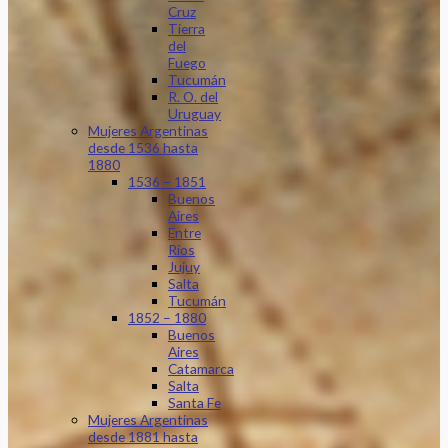
Cruz
Tierra
del
Fuego
Tucumán
R. O. del
Uruguay
Mujeres Argentinas
desde 1536 hasta
1880
1536 – 1851
Buenos
Aires
Entre
Ríos
Jujuy
Salta
Tucumán
1852 – 1880
Buenos
Aires
Catamarca
Salta
Santa Fe
Mujeres Argentinas
desde 1881 hasta