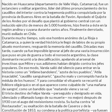
Nacido en Huaycama (departamento de Valle Viejo, Catamarca), fue un
estanciero y militar argentino, líder del último pronunciamiento de los
caudillos del interior contra la hegemonía política conquistada por la
provincia de Buenos Aires en la batalla de Pavón. Apodado el Quijote
de los Andes por el desafío que plantó al gobierno central con un
reducido ejército de menos de 5.000 hombres, hizo frente a éste en la
región andina y cuyana durante varios años. Finalmente derrotado,
murió exiliado en Chile.
Durante mucho tiempo, solo ese hombre anónimo de La Rioja o
Catamarca, a quien la verdad histórica le llegó de labios de su propio
abuelo montonero, resguardó la memoria del caudillo. Décadas mas
tarde, cuando ya fue imposible ignorar al jefe de una vasta insurrección
que puso en pie de guerra a todo el noroeste argentino, la clase
dominante recurrió a la descalificación, apelando al arsenal de
invectivas que Mitre y sus adláteres habían dirigido contra los jefes
populares. De ese modo, Varela salió del silencio para entrar en la
historia como un “infáme bandolero”, “azote de los pueblos”, “Atíla
insaciable”, “caudillo sanguinario”, “gaucho malo y corrompido hasta la
médula de los huesos”. Y para consolidar el vituperio se recurrió al
folklore oligárquico en el que aparece como culpable de “una mañana
de sangre”, como un bandido que “matando viene y se va”.
El triste destino de Felipe Varela —perseguido y denigrado en vida,
silenciado y difamado luego de su muerte— no mejoró después de
1930 con el auge del revisionismo rosista. Su lucha contra “el
Restaurador”, su exaltación de la batalla de Caseros y de la
Constitución de 1853, su condena a la política porteñista —ya fuesen