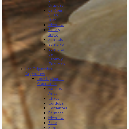
y
Uruguay
La Rioja
y San
Juan
Mendoza
Salta y
Jujuy
San Luis
Santa Fe
Santiago
del
Estero y
Tucumán
Los Originarios
Argentinos
Los Originarios
Argentinos
Buenos
Aires
Chaco
Córdoba
Corrientes
Formosa
Mendoza
Salta
Santa