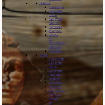
Oriente
Cronología
Geografía
Física
Geografía
Humana
Leyendas
Inventos
Frases
de
Personajes
Famosos
Dinastias
Roma
Cronología
Geografía
Física
Geografía
Humana
Religión
Leyendas
Inventos
Personajes
Famosos
Frases
de