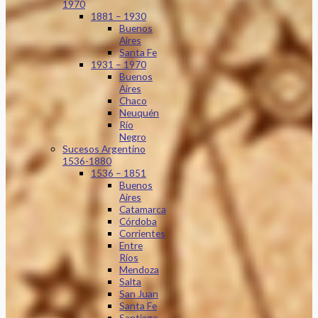
1970
1881 – 1930
Buenos
Aires
Santa Fe
1931 – 1970
Buenos
Aires
Chaco
Neuquén
Río
Negro
Sucesos Argentino
1536-1880
1536 – 1851
Buenos
Aires
Catamarca
Córdoba
Corrientes
Entre
Ríos
Mendoza
Salta
San Juan
Santa Fe
Santiago