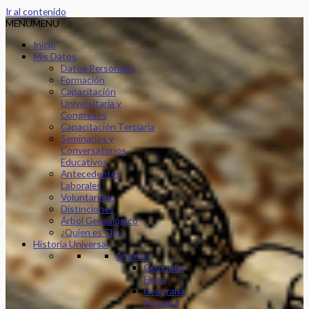
Ir al contenido
MENU
MENU
Inicio
Mis Datos
Datos Personales
Formación
Capacitación
Universitaria y
Congresos
Capacitación Terciaria
Seminarios y
Conversatorios
Educativos
Antecedentes
Laborales
Voluntariado
Distinciones
Árbol Genealógico
¿Quien es Clio?
Historia Universal
América
Geografía
Física
Geografía
Humana