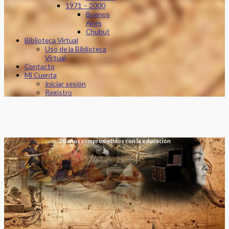
1971 – 2000
Buenos
Aires
Chubut
Biblioteca Virtual
Uso de la Biblioteca
Virtual
Contacto
Mi Cuenta
Iniciar sesión
Registro
20 años comprometidos con la educación