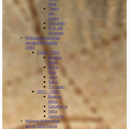
Cruz
Tierra
del
Fuego
Tucumán
R. O. del
Uruguay
Mujeres Argentinas
desde 1536 hasta
1880
1536 – 1851
Buenos
Aires
Entre
Ríos
Jujuy
Salta
Tucumán
1852 – 1880
Buenos
Aires
Catamarca
Salta
Santa Fe
Mujeres Argentinas
desde 1881 hasta