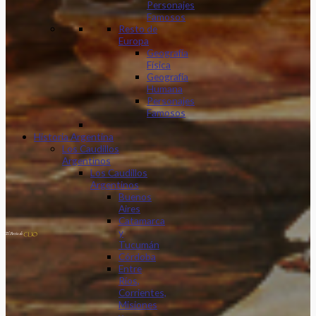
Personajes
Famosos
Resto de
Europa
Geografía
Física
Geografía
Humana
Personajes
Famosos
Historia Argentina
Los Caudillos
Argentinos
Los Caudillos
Argentinos
Buenos
Aires
Catamarca
y
Tucumán
Córdoba
Entre
Ríos,
Corrientes,
Misiones