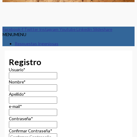
Facebook-f
Twitter
Instagram
Youtube
Linkedin
Slideshare
MENU
MENU
Respuestas Ingeniosas
Registro
Usuario
*
Nombre
*
Apellido
*
e-mail
*
Contraseña
*
Confirmar Contraseña
*