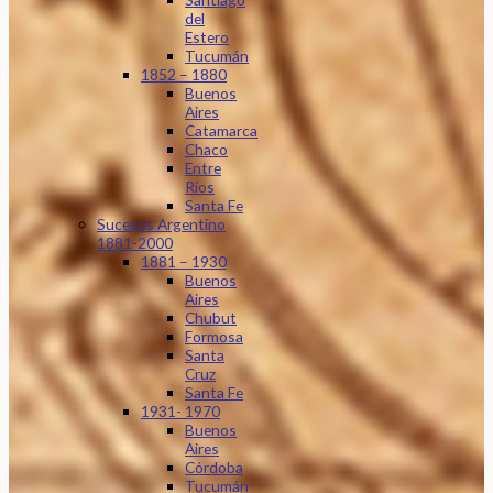
del
Estero
Tucumán
1852 – 1880
Buenos
Aires
Catamarca
Chaco
Entre
Ríos
Santa Fe
Sucesos Argentino
1881-2000
1881 – 1930
Buenos
Aires
Chubut
Formosa
Santa
Cruz
Santa Fe
1931- 1970
Buenos
Aires
Córdoba
Tucumán