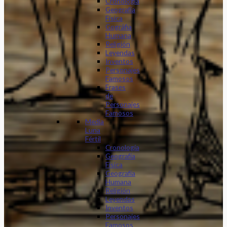
Cronología
Geografía
Física
Gográfia
Humana
Religión
Leyendas
Inventos
Personajes
Famosos
Frases
de
Personajes
Famosos
Media
Luna
Fértil
Cronología
Geografía
Física
Geografía
Humana
Religión
Leyendas
Inventos
Personajes
Famosos