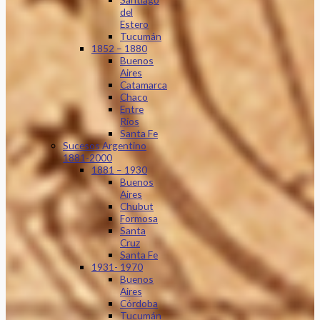
del
Estero
Tucumán
1852 – 1880
Buenos
Aires
Catamarca
Chaco
Entre
Ríos
Santa Fe
Sucesos Argentino
1881-2000
1881 – 1930
Buenos
Aires
Chubut
Formosa
Santa
Cruz
Santa Fe
1931- 1970
Buenos
Aires
Córdoba
Tucumán