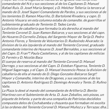
comandante del N 6 y sus secciones al de los Capitanes D. Manuel
Rafael Ruis. D. Josef Maria Sempol, y D. Melchor Telleria: la tercera al
mando de D. Josef Superi Comandante de Pardos, y sus secciones al de
los tenientes D. Ramon Mauriño, D. Bartolomé Rivadera, y capn. D.
Antonio Visuara: en esta columna estaba de comandte. de guerrillas el
subteniente graduado de Teniente D. Tadeo Lerdo.
La division de caballeria que formaba la ala derecha al mando del
Teniente Coronel D. Juan Ramon Balcarce, y sus secciones al del capn.
de Husares D Cornelio Zelaya, del Sargento Mayor de Tarija D. Pedro
Antonio Flores, y Teniente de Voluntarios D. Rudesindo Alvarado: la
division de la ala izqváerda al mando del Teniente Coronel, graduado
comandante interino de Husares D. Josef Bernaldes, y sus secciones al
del Capn. D. Fran°°. Paula Castellanos, y al de los capitanes de milicias
D. Fermin y D. Nicolás Baca
El cuerpo de reserva al mando del Teniente Coronel D. Manuel
Dorrego, y sus seccionas al del Capn. D. Esteban Figueroa, Teniente D.
Miguel Sagarnaga, y el Capn. D. Manuel Inocencio Pesoa: la division de
caballeria de ella al mando de D. Diego Gonzales Balcarce Sargt°.
Mayor y Comandte, interino de Dragones, y sus secciones al de los
capitanes D. Antonio Rodriguez D. Domingo Arevalo y Tente. D. Rufino
Valle.
La Plaza la dexé al mando del comandante de Artilleria D. Benito
Martinez con el Subteniente de Arta. D. Juan Zeballos, seis piezas, un
piquete de Infanta. y parte de una compañia de Patriotas decididos
compuesta delos de Cochabamba y chayanta que formaban mi escolta
á las ordenes del Teniente Coronel D. Manuel Muñoz y y Terrazas: dha.