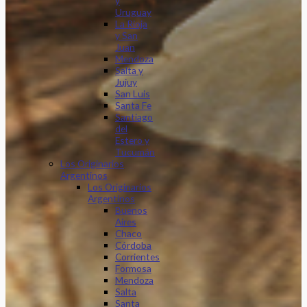
y
Uruguay
La Rioja
y San
Juan
Mendoza
Salta y
Jujuy
San Luis
Santa Fe
Santiago
del
Estero y
Tucumán
Los Originarios
Argentinos
Los Originarios
Argentinos
Buenos
Aires
Chaco
Córdoba
Corrientes
Formosa
Mendoza
Salta
Santa