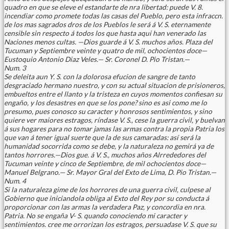
quadro en que se eleve el estandarte de nra libertad: puede V. 8.
incendiar como promete todas las casas del Pueblo, pero esta infraccn.
de los mas sagrados dros de los Pueblos le será á V. S. eternamente
censible sin respecto á todos los que hasta aqui han venerado las
Naciones menos cultas. —Dios guarde á V. S. muchos años. Plaza del
Tucuman y Septiembre veinte y quatro de mil, ochocientos doce—
Eustoquio Antonio Diaz Veles.— Sr. Coronel D. Pio Tristan.—
Num. 3
Se deleita aun Y. S. con la dolorosa efucion de sangre de tanto
desgraciado hermano nuestro, y con su actual situacion de prisioneros,
embueltos entre el llanto y la tristeza en cuyos momentos confiesan su
engaño, y los desastres en que se los pone? sino es asi como me lo
presumo, pues conosco su caracter y honrosos sentimientos, y sino
quiere ver maiores estragos, ríndase V. S., cese la guerra civil, y buelvan
á sus hogares para no tomar jamas las armas contra la propia Patria los
que van á tener igual suerte que la de sus camaradas: así será la
humanidad socorrida como se debe, y la naturaleza no gemirá ya de
tantos horrores.—Dios gue. á V. S., muchos años Alrrededores del
Tucuman veinte y cinco de Septiembre, de mil ochocientos doce—
Manuel Belgrano.— Sr. Mayor Gral del Exto de Lima, D. Pio Tristan.—
Num. 4
Si la naturaleza gime de los horrores de una guerra civil, culpese al
Gobierno que iniciandola obliga al Exto del Rey por su conducta á
proporcionar con las armas la verdadera Paz, y concordia en nra.
Patria. No se engaña V- S. quando conociendo mi caracter y
sentimientos. cree me orrorizan los estragos, persuadase V. S. que su