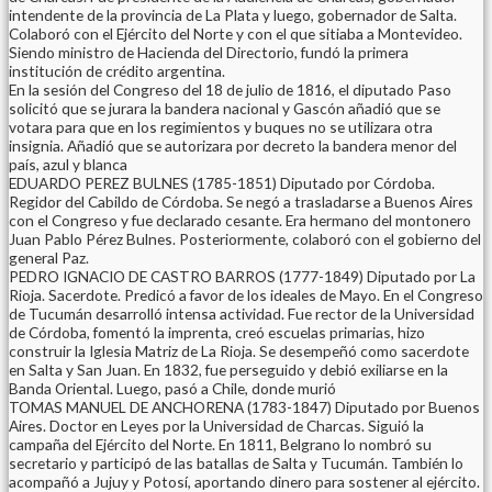
intendente de la provincia de La Plata y luego, gobernador de Salta.
Colaboró con el Ejército del Norte y con el que sitiaba a Montevideo.
Siendo ministro de Hacienda del Directorio, fundó la primera
institución de crédito argentina.
En la sesión del Congreso del 18 de julio de 1816, el diputado Paso
solicitó que se jurara la bandera nacional y Gascón añadió que se
votara para que en los regimientos y buques no se utilizara otra
insignia. Añadió que se autorizara por decreto la bandera menor del
país, azul y blanca
EDUARDO PEREZ BULNES (1785-1851) Diputado por Córdoba.
Regidor del Cabildo de Córdoba. Se negó a trasladarse a Buenos Aires
con el Congreso y fue declarado cesante. Era hermano del montonero
Juan Pablo Pérez Bulnes. Posteriormente, colaboró con el gobierno del
general Paz.
PEDRO IGNACIO DE CASTRO BARROS (1777-1849) Diputado por La
Rioja. Sacerdote. Predicó a favor de los ideales de Mayo. En el Congreso
de Tucumán desarrolló intensa actividad. Fue rector de la Universidad
de Córdoba, fomentó la imprenta, creó escuelas primarias, hizo
construir la Iglesia Matriz de La Rioja. Se desempeñó como sacerdote
en Salta y San Juan. En 1832, fue perseguido y debió exiliarse en la
Banda Oriental. Luego, pasó a Chile, donde murió
TOMAS MANUEL DE ANCHORENA (1783-1847) Diputado por Buenos
Aires. Doctor en Leyes por la Universidad de Charcas. Siguió la
campaña del Ejército del Norte. En 1811, Belgrano lo nombró su
secretario y participó de las batallas de Salta y Tucumán. También lo
acompañó a Jujuy y Potosí, aportando dinero para sostener al ejército.