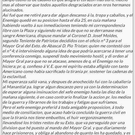
mas al observar que todos aquellos desgraciados eran nros hermanos
alucinados.
Asi fué que me retiré para dar algun descanso á la, tropa y caballos, y el
Enemigo quedó en su posicion hasta el dia 25, en cuia mañana
habiendo vuelto á sus inmediaciones teniendo mi correspondencia
libre con la Plaza y siguiendo mi idea de que no se derramase mas
sangre Americana, dispuse mandar al Coronel D. Josef Moldes,
segundo Teniente de Patriotas decididos con el oficio n° 3 para el
Mayor Gral del Exto. de Abascal D. Pio Tristan: quien me contestó con
el n° 4; é interviniendo alguna idea de que podria acercarse á tener una
conferencia conmigo, suspendí todo movimiento hostil, y di orden al
Mayor Gral para que no se atacase, amenos de q. el Enemigo no lo
hiciera; pr. q. confieso á V. E. que mi espíritu estaba afligido con tanto
Americano como habia sacrificado la tirania pr. sostener las cadenas de
la esclavitud.
Mi esperanza salió vana, y despues de anochecido fui con la caballeria
al Manantial pa. lograr algun descanzo pero ya con la determinacion
de esperar alguna insinuacion del xefe enemigo hasta las diez de la
mañana siguiente, ó en caso contrario finalizar la accion pr. los medios
de la guerra y librarnos de los trabajos y fatigas que sufriamos.
Pero el xefe enemigo preferid á toda amigable proposicion, á todo
medio de consiliacion, que acaso habria concluido la guerra civil en
que la tirania nos tiene embueltos, el huir vergonzosamente,
llevandosé los tristes restos de su Exto. que va perseguido por una
division que hé puesto al mando del Mayor Gral. y que diariamente
hace prisioneros, y obliga al abandono de quanto les ha quedado, y es