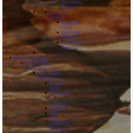
Personajes
Famosos
Resto de
Europa
Geografía
Física
Geografía
Humana
Personajes
Famosos
Historia Argentina
Los Caudillos
Argentinos
Los Caudillos
Argentinos
Buenos
Aires
Catamarca
y
Tucumán
Córdoba
Entre
Ríos,
Corrientes,
Misiones