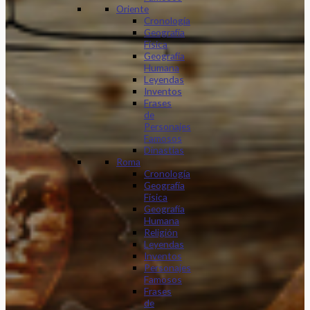
Oriente
Cronología
Geografía
Física
Geografía
Humana
Leyendas
Inventos
Frases
de
Personajes
Famosos
Dinastias
Roma
Cronología
Geografía
Física
Geografía
Humana
Religión
Leyendas
Inventos
Personajes
Famosos
Frases
de