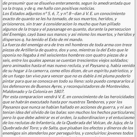
de presumir que se disuelva enteramente, segun lo amedrantada que
va la tropa, y de q. me hallo con positivas noticias.
Los Estados adjuntos n° 5, 6, 7, y n°. 8—dan á V. E. un conocimiento
exacto de quanto se les ha tomado, de sus muertos, heridos, y
prisioneros, sin traer á consideracion lo mucho que han pillado
algunos de la tropa y el paysanage en quanto, durante la persecucion
del Enemigo, cayó baxo sus manos; y asi mismo los muertos, y heridos y
dispersos q. ha tenido el Exto de mi mando.
La fuerza del enemigo era de tres mil hombres de toda arma con trece
piezas de Artilleria de quatro, dos y uno, mientras la del Exto que le
oponia no llegaba á mil seiscientos hombres con quatro piezas de a
seis, entre los quales apenas se cuentan trescientos viejos soldados;
pero animados hasta el mas nuevo recluta, y el Paysano q. habia venido
de su hogar á la camorra, como ellos dicen, de un espíritu patriotico, y
de un fuego tan vivo para vencer que no es dable á mi pluma poderlo
pintar para que se conosca en todo su lleno: solo puedo compararlos á
los defensores de Buenos Ayres, y reconquistadores de Montevideo,
Maldonado y la Colonia en 1807.
Por esta comparacion vendrá V. E. en conocimiento de las heroicidades
que se habrán executado hasta por nuestros Tambores, y por los
Paysanos que nunca se habian hallado en acciones de guerra, y ni aun
tenian idea del silvido de las balas: son muchos los hechos particulares;
pero lo que debe admirar es el orden, la subordinacion y el entuciasmo
de los reclutas de Infanteria, de la Quebrada del Volcan, de Jujuy, de la
Quebrada del Toro; y de Salta, que pisaban los efectos y díneros de los
enemigos sin atenderlos por perseguirlos, y concluirlos: jovenes todos