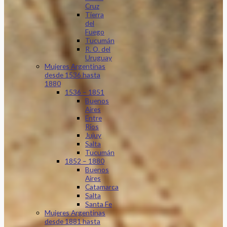
Cruz
Tierra
del
Fuego
Tucumán
R. O. del
Uruguay
Mujeres Argentinas
desde 1536 hasta
1880
1536 – 1851
Buenos
Aires
Entre
Ríos
Jujuy
Salta
Tucumán
1852 – 1880
Buenos
Aires
Catamarca
Salta
Santa Fe
Mujeres Argentinas
desde 1881 hasta