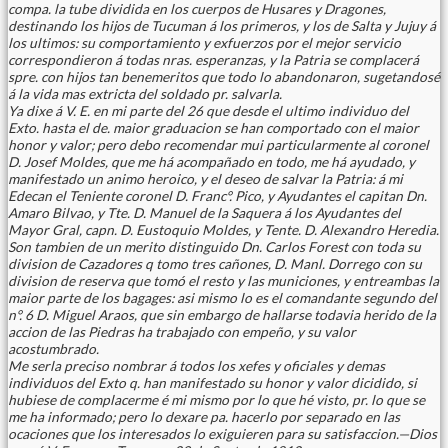
compa. la tube dividida en los cuerpos de Husares y Dragones,
destinando los hijos de Tucuman á los primeros, y los de Salta y Jujuy á
los ultimos: su comportamiento y exfuerzos por el mejor servicio
correspondieron á todas nras. esperanzas, y la Patria se complacerá
spre. con hijos tan benemeritos que todo lo abandonaron, sugetandosé
á la vida mas extricta del soldado pr. salvarla.
Ya dixe á V. E. en mi parte del 26 que desde el ultimo individuo del
Exto. hasta el de. maior graduacion se han comportado con el maior
honor y valor; pero debo recomendar mui particularmente al coronel
D. Josef Moldes, que me há acompañado en todo, me há ayudado, y
manifestado un animo heroico, y el deseo de salvar la Patria: á mi
Edecan el Teniente coronel D. Franc°. Pico, y Ayudantes el capitan Dn.
Amaro Bilvao, y Tte. D. Manuel de la Saquera á los Ayudantes del
Mayor Gral, capn. D. Eustoquio Moldes, y Tente. D. Alexandro Heredia.
Son tambien de un merito distinguido Dn. Carlos Forest con toda su
division de Cazadores q tomo tres cañones, D. Manl. Dorrego con su
division de reserva que tomó el resto y las municiones, y entreambas la
maior parte de los bagages: asi mismo lo es el comandante segundo del
n°. 6 D. Miguel Araos, que sin embargo de hallarse todavia herido de la
accion de las Piedras ha trabajado con empeño, y su valor
acostumbrado.
Me serla preciso nombrar á todos los xefes y oficiales y demas
individuos del Exto q. han manifestado su honor y valor dicidido, si
hubiese de complacerme é mi mismo por lo que hé visto, pr. lo que se
me ha informado; pero lo dexare pa. hacerlo por separado en las
ocaciones que los interesados lo exiguieren para su satisfaccion.—Dios