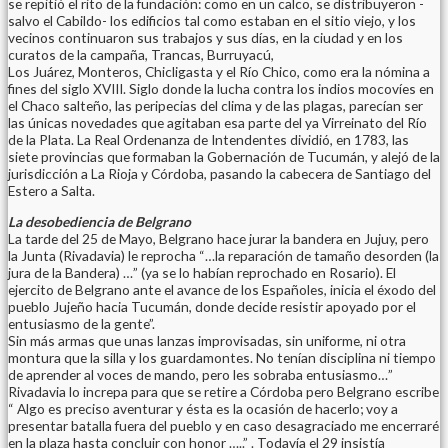
se repitió el rito de la fundación: como en un calco, se distribuyeron -
salvo el Cabildo- los edificios tal como estaban en el sitio viejo, y los
vecinos continuaron sus trabajos y sus días, en la ciudad y en los
curatos de la campaña, Trancas, Burruyacú,
Los Juárez, Monteros, Chicligasta y el Río Chico, como era la nómina a
fines del siglo XVIII. Siglo donde la lucha contra los indios mocovíes en
el Chaco salteño, las peripecias del clima y de las plagas, parecían ser
las únicas novedades que agitaban esa parte del ya Virreinato del Río
de la Plata. La Real Ordenanza de Intendentes dividió, en 1783, las
siete provincias que formaban la Gobernación de Tucumán, y alejó de la
jurisdicción a La Rioja y Córdoba, pasando la cabecera de Santiago del
Estero a Salta.
La desobediencia de Belgrano
La tarde del 25 de Mayo, Belgrano hace jurar la bandera en Jujuy, pero
la Junta (Rivadavia) le reprocha “…la reparación de tamaño desorden (la
jura de la Bandera) …” (ya se lo habían reprochado en Rosario). El
ejercito de Belgrano ante el avance de los Españoles, inicia el éxodo del
pueblo Jujeño hacia Tucumán, donde decide resistir apoyado por el
entusiasmo de la gente”.
Sin más armas que unas lanzas improvisadas, sin uniforme, ni otra
montura que la silla y los guardamontes. No tenían disciplina ni tiempo
de aprender al voces de mando, pero les sobraba entusiasmo…”
Rivadavia lo increpa para que se retire a Córdoba pero Belgrano escribe
“ Algo es preciso aventurar y ésta es la ocasión de hacerlo; voy a
presentar batalla fuera del pueblo y en caso desagraciado me encerraré
en la plaza hasta concluir con honor …..” . Todavía el 29 insistía