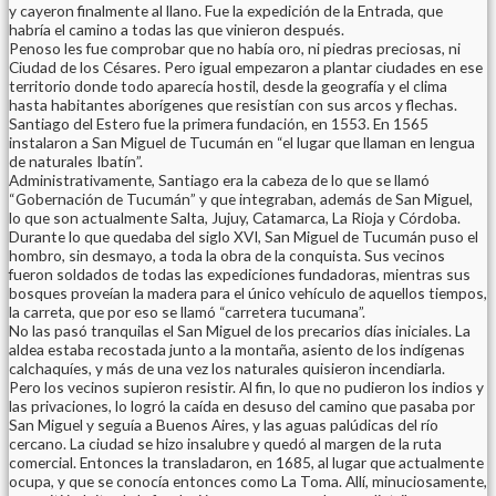
y cayeron finalmente al llano. Fue la expedición de la Entrada, que
habría el camino a todas las que vinieron después.
Penoso les fue comprobar que no había oro, ni piedras preciosas, ni
Ciudad de los Césares. Pero igual empezaron a plantar ciudades en ese
territorio donde todo aparecía hostil, desde la geografía y el clima
hasta habitantes aborígenes que resistían con sus arcos y flechas.
Santiago del Estero fue la primera fundación, en 1553. En 1565
instalaron a San Miguel de Tucumán en “el lugar que llaman en lengua
de naturales Ibatín”.
Administrativamente, Santiago era la cabeza de lo que se llamó
“Gobernación de Tucumán” y que integraban, además de San Miguel,
lo que son actualmente Salta, Jujuy, Catamarca, La Rioja y Córdoba.
Durante lo que quedaba del siglo XVI, San Miguel de Tucumán puso el
hombro, sin desmayo, a toda la obra de la conquista. Sus vecinos
fueron soldados de todas las expediciones fundadoras, mientras sus
bosques proveían la madera para el único vehículo de aquellos tiempos,
la carreta, que por eso se llamó “carretera tucumana”.
No las pasó tranquilas el San Miguel de los precarios días iniciales. La
aldea estaba recostada junto a la montaña, asiento de los indígenas
calchaquíes, y más de una vez los naturales quisieron incendiarla.
Pero los vecinos supieron resistir. Al fin, lo que no pudieron los indios y
las privaciones, lo logró la caída en desuso del camino que pasaba por
San Miguel y seguía a Buenos Aires, y las aguas palúdicas del río
cercano. La ciudad se hizo insalubre y quedó al margen de la ruta
comercial. Entonces la transladaron, en 1685, al lugar que actualmente
ocupa, y que se conocía entonces como La Toma. Allí, minuciosamente,