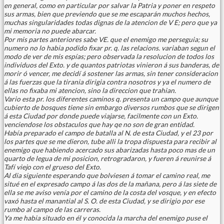
en general, como en particular por salvar la Patria y poner en respeto
sus armas, bien que previendo que se me escaparán muchos hechos,
muchas singularidades todas dignas de la atencion de V E; pero que ya
mi memoria no puede abarcar.
Por mis partes anteriores sabe VE. que el enemigo me perseguia; su
numero no lo habia podido fixar pr. q. las relacions. variaban segun el
modo de ver de mis espías; pero observada la resolucion de todos los
individuos del Exto. y de quantos patriotas vinieron á sus banderas, de
morir ó vencer, me decidí á sostener las armas, sin tener consideracion
á las fuerzas que la tirania dirigia contra nosotros y ya el numero de
ellas no fixaba mi atencion, sino la direccion que trahian.
Vario esta pr. los diferentes caminos q. presenta un campo que aunque
cubierto de bosques tiene sin embargo diversos rumbos que se dirigen
á esta Ciudad por donde puede viajarse, facilmente con un Exto.
venciendose los obstaculos que hay qe no son de gran entidad.
Había preparado el campo de batalla al N. de esta Ciudad, y el 23 por
los partes que se me dieron, tube alli la tropa dispuesta para recibir al
enemigo que habiendo acercado sus abarizadas hasta poco mas de un
quarto de legua de mi posicion, retrogradaron, y fueren á reunirse á
Tafí viejo con el grueso del Exto.
Al dia siguiente esperando que bolviesen á tomar el camino real, me
situé en el expresado campo á las dos de la mañana, pero á las siete de
ella se me aviso venía por el camino de la costa del vosque, y en efecto
vaxó hasta el manantial al S. O. de esta Ciudad, y se dirigio por ese
rumbo al campo de las carreras.
Ya me habia situado en él y conocida la marcha del enemigo puse el