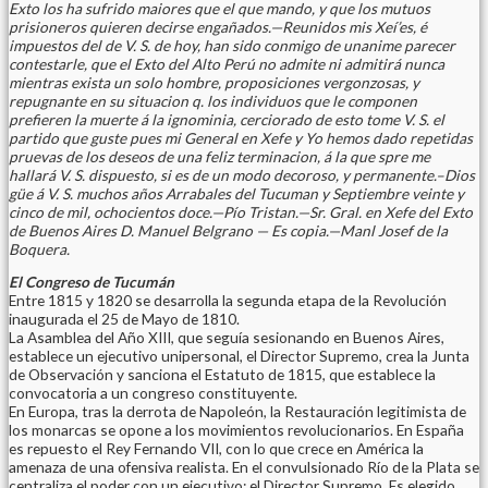
Exto los ha sufrido maiores que el que mando, y que los mutuos
prisioneros quieren decirse engañados.—Reunidos mis Xeí’es, é
impuestos del de V. S. de hoy, han sido conmigo de unanime parecer
contestarle, que el Exto del Alto Perú no admite ni admitirá nunca
mientras exista un solo hombre, proposiciones vergonzosas, y
repugnante en su situacion q. los individuos que le componen
prefieren la muerte á la ignominia, cerciorado de esto tome V. S. el
partido que guste pues mi General en Xefe y Yo hemos dado repetidas
pruevas de los deseos de una feliz terminacion, á la que spre me
hallará V. S. dispuesto, si es de un modo decoroso, y permanente.–Dios
güe á V. S. muchos años Arrabales del Tucuman y Septiembre veinte y
cinco de mil, ochocientos doce.—Pío Tristan.—Sr. Gral. en Xefe del Exto
de Buenos Aires D. Manuel Belgrano — Es copia.—Manl Josef de la
Boquera.
El Congreso de Tucumán
Entre 1815 y 1820 se desarrolla la segunda etapa de la Revolución
inaugurada el 25 de Mayo de 1810.
La Asamblea del Año XIII, que seguía sesionando en Buenos Aires,
establece un ejecutivo unipersonal, el Director Supremo, crea la Junta
de Observación y sanciona el Estatuto de 1815, que establece la
convocatoria a un congreso constituyente.
En Europa, tras la derrota de Napoleón, la Restauración legitimista de
los monarcas se opone a los movimientos revolucionarios. En España
es repuesto el Rey Fernando VII, con lo que crece en América la
amenaza de una ofensiva realista. En el convulsionado Río de la Plata se
centraliza el poder con un ejecutivo: el Director Supremo. Es elegido