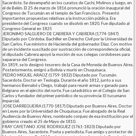
Sacerdote. Se desempeñó en los curatos de Cachi, Molinos y luego, en
el de Belén. El 25 de marzo de 1816 pronunció la oración inaugural del
Congreso de Tucumán en el templo de San Francisco. Presentó
importantes propuestas relativas a la instrucción pública. Era
presidente del Congreso cuando se disolvió en 1820. Fue diputado al
Congreso General en 1825
JERONIMO SALGUERO DE CABRERA Y CABRERA (1774-1847)
Diputado por Córdoba. Bachiller en Derecho Civil por la Universidad de
San Carlos. Fue ministro de Hacienda del gobernador Díaz. Con motivo
de un incidente suscitado por sustracción de correspondencia oficial,
el diputado Cabrera apoyó la moción de sus colegas cordobeses para
separarse del Congreso.
En 1819, se lo designó tesorero de la Casa de Moneda de Buenos Aires.
Posteriormente, emigró a Bolivia y murió en Chuquisaca.
PEDRO MIGUEL ARAOZ (1759-1832) Diputado por Tucumán.
Sacerdote. Doctor en Teología. Durante el año 1812, junto a sus
hermanos Bernabé y Diego, trabajó para reunir armas y ganado para
Belgrano en el ejército del norte. Fue catedrático en el Colegio de San
Carlos y fundador del primer periódico de su provincia: El tucumano
imparcial.
JOSE DARREGUEIRA (1770-1817) Diputado por Buenos Aires. Doctor
en Leyes por la Universidad de Chuquisaca. Fue abogado de la Real
Audiencia de Buenos Aires, nombrado conjuez de esa institución por el
gobierno creado el 25 de Mayo de 1810.
FRAY CAYETANO JOSE RODRIGUEZ (1761-1823) Diputado por
Buenos Aires. Sacerdote. Poeta y periodista. Fue amigo y protector de