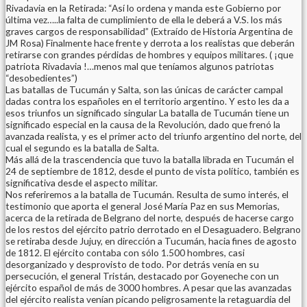
Rivadavia en la Retirada: “Así lo ordena y manda este Gobierno por
última vez…..la falta de cumplimiento de ella le deberá a V.S. los más
graves cargos de responsabilidad” (Extraído de Historia Argentina de
JM Rosa) Finalmente hace frente y derrota a los realistas que deberán
retirarse con grandes pérdidas de hombres y equipos militares. (
¡que
patriota Rivadavia !…menos mal que teníamos algunos patriotas
“desobedientes”
)
Las batallas de Tucumán y Salta, son las únicas de carácter campal
dadas contra los españoles en el territorio argentino. Y esto les da a
esos triunfos un significado singular La batalla de Tucumán tiene un
significado especial en la causa de la Revolución, dado que frenó la
avanzada realista, y es el primer acto del triunfo argentino del norte, del
cual el segundo es la batalla de Salta.
Más allá de la trascendencia que tuvo la batalla librada en Tucumán el
24 de septiembre de 1812, desde el punto de vista político, también es
significativa desde el aspecto militar.
Nos referiremos a la batalla de Tucumán. Resulta de sumo interés, el
testimonio que aporta el general José María Paz en sus Memorias,
acerca de la retirada de Belgrano del norte, después de hacerse cargo
de los restos del ejército patrio derrotado en el Desaguadero. Belgrano
se retiraba desde Jujuy, en dirección a Tucumán, hacia fines de agosto
de 1812. El ejército contaba con sólo 1.500 hombres, casi
desorganizado y desprovisto de todo. Por detrás venía en su
persecución, el general Tristán, destacado por Goyeneche con un
ejército español de más de 3000 hombres. A pesar que las avanzadas
del ejército realista venían picando peligrosamente la retaguardia del