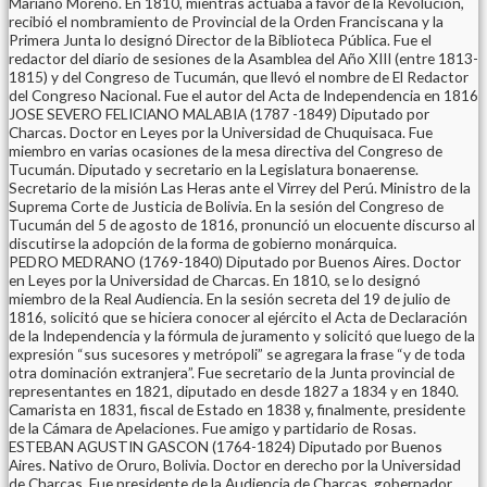
Mariano Moreno. En 1810, mientras actuaba a favor de la Revolución,
recibió el nombramiento de Provincial de la Orden Franciscana y la
Primera Junta lo designó Director de la Biblioteca Pública. Fue el
redactor del diario de sesiones de la Asamblea del Año XIII (entre 1813-
1815) y del Congreso de Tucumán, que llevó el nombre de El Redactor
del Congreso Nacional. Fue el autor del Acta de Independencia en 1816
JOSE SEVERO FELICIANO MALABIA (1787 -1849) Diputado por
Charcas. Doctor en Leyes por la Universidad de Chuquisaca. Fue
miembro en varias ocasiones de la mesa directiva del Congreso de
Tucumán. Diputado y secretario en la Legislatura bonaerense.
Secretario de la misión Las Heras ante el Virrey del Perú. Ministro de la
Suprema Corte de Justicia de Bolivia. En la sesión del Congreso de
Tucumán del 5 de agosto de 1816, pronunció un elocuente discurso al
discutirse la adopción de la forma de gobierno monárquica.
PEDRO MEDRANO (1769-1840) Diputado por Buenos Aires. Doctor
en Leyes por la Universidad de Charcas. En 1810, se lo designó
miembro de la Real Audiencia. En la sesión secreta del 19 de julio de
1816, solicitó que se hiciera conocer al ejército el Acta de Declaración
de la Independencia y la fórmula de juramento y solicitó que luego de la
expresión “sus sucesores y metrópoli” se agregara la frase “y de toda
otra dominación extranjera”. Fue secretario de la Junta provincial de
representantes en 1821, diputado en desde 1827 a 1834 y en 1840.
Camarista en 1831, fiscal de Estado en 1838 y, finalmente, presidente
de la Cámara de Apelaciones. Fue amigo y partidario de Rosas.
ESTEBAN AGUSTIN GASCON (1764-1824) Diputado por Buenos
Aires. Nativo de Oruro, Bolivia. Doctor en derecho por la Universidad
de Charcas. Fue presidente de la Audiencia de Charcas, gobernador