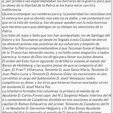
q. por primera vez experimentaban los horrores de la guerra; pero que
su deseo de la libertad de la Patria se los hacia mirar con fria
indiferencia.
Quisiera estampar sus nombres para q. la posteridad los recordase con
la veneracion que es devida; mas esto no es dable, y me contentaré con
que en la lista de revista q. han de pasar queden con la nota honrosa
que merecen para que obtengan en su tiempo las atenciones de la
Patria.
Los hijos de Jujuy y Salta que nos han acompañado, los de Santiago del
Estero y los Tucumanos qe desde mi llegada á esta Ciudad me dieron
las demostraciones mas positivas de sus esfuerzos y empeño de
libertar la Patria comprometiendose á que Tucuman fuese el Sepulcro
de la Tirania han merecido mucho, y no hallo como elogiarlos: á todos
parecia q. la mano de Dios los dirigia para llenar sus justos deseos.
El orden del Exto. fué el siguiente: la Artilleria volante al mando del
Baron de Holmberg, y las quatro piezas de que se componia al del
Capn. D. Fran°°. Villanueva, Teniente D. Juan Santa Maria, Teniente D.
Juan Pedro Luna, y Teniente D, Antonio Giles: las municionen en dos
carretillas al cargo del Subteniente D. Josef Velasquez: todos
cumplieron su dever, y los tiros que hicieron fueron acertados: sirvio
de ayudante D. Josef Maria Paz.
La infanteria formaba tres columnas: la primera al mando de mi
Ayudante D. Carlos Forest capn. del N 1 Sargento Mayor interino del N
6 y comandante de Cazadores dividida en tres secciones al mando del
capitan D. Ramon Echavarria, del primer Teniente de Cazadores del N
1, mi Ayudante D. Geronimo Helguera, y D. Blas Roxas Ayudante
Mayor del N 6: la segunda al mando de D. Ignacio Warnes primer