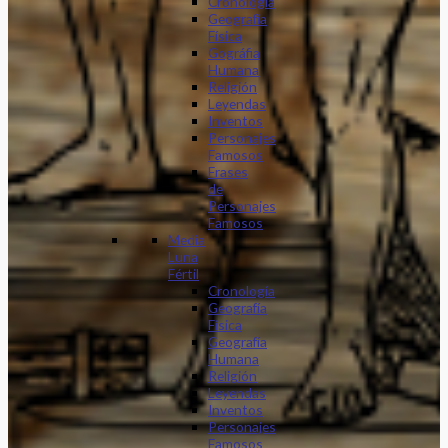
Cronología
Geografía
Física
Gográfia
Humana
Religión
Leyendas
Inventos
Personajes
Famosos
Frases
de
Personajes
Famosos
Media
Luna
Fértil
Cronología
Geografía
Física
Geografía
Humana
Religión
Leyendas
Inventos
Personajes
Famosos