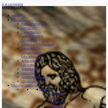
Ir al contenido
MENU
MENU
Inicio
Mis Datos
Datos Personales
Formación
Capacitación
Universitaria y
Congresos
Capacitación Terciaria
Seminarios y
Conversatorios
Educativos
Antecedentes
Laborales
Voluntariado
Distinciones
Árbol Genealógico
¿Quien es Clio?
Historia Universal
América
Geografía
Física
Geografía
Humana