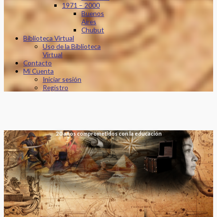
1971 – 2000
Buenos
Aires
Chubut
Biblioteca Virtual
Uso de la Biblioteca
Virtual
Contacto
Mi Cuenta
Iniciar sesión
Registro
20 años comprometidos con la educación