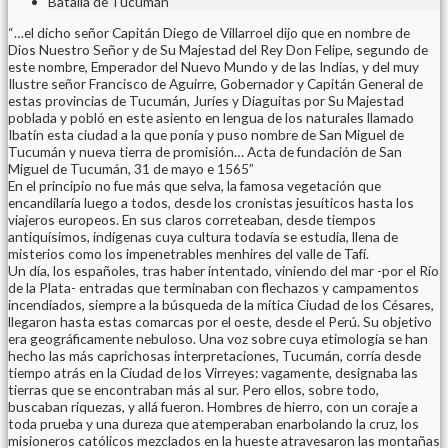
Batalla de Tucumán
“…el dicho señor Capitán Diego de Villarroel dijo que en nombre de
Dios Nuestro Señor y de Su Majestad del Rey Don Felipe, segundo de
este nombre, Emperador del Nuevo Mundo y de las Indias, y del muy
Ilustre señor Francisco de Aguirre, Gobernador y Capitán General de
estas provincias de Tucumán, Juríes y Diaguitas por Su Majestad
poblada y pobló en este asiento en lengua de los naturales llamado
Ibatín esta ciudad a la que ponía y puso nombre de San Miguel de
Tucumán y nueva tierra de promisión… Acta de fundación de San
Miguel de Tucumán, 31 de mayo e 1565”
En el principio no fue más que selva, la famosa vegetación que
encandilaría luego a todos, desde los cronistas jesuíticos hasta los
viajeros europeos. En sus claros correteaban, desde tiempos
antiquísimos, indígenas cuya cultura todavía se estudia, llena de
misterios como los impenetrables menhires del valle de Tafí.
Un día, los españoles, tras haber intentado, viniendo del mar -por el Río
de la Plata- entradas que terminaban con flechazos y campamentos
incendiados, siempre a la búsqueda de la mítica Ciudad de los Césares,
llegaron hasta estas comarcas por el oeste, desde el Perú. Su objetivo
era geográficamente nebuloso. Una voz sobre cuya etimología se han
hecho las más caprichosas interpretaciones, Tucumán, corría desde
tiempo atrás en la Ciudad de los Virreyes: vagamente, designaba las
tierras que se encontraban más al sur. Pero ellos, sobre todo,
buscaban riquezas, y allá fueron. Hombres de hierro, con un coraje a
toda prueba y una dureza que atemperaban enarbolando la cruz, los
misioneros católicos mezclados en la hueste atravesaron las montañas