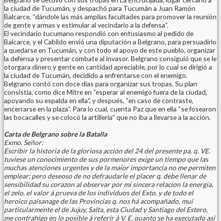
la ciudad de Tucumán, y despachó para Tucumán a Juan Ramón
Balcarce, “dándole las más amplias facultades para promover la reunión
de gente y armas y estimular al vecindario a la defensa”.
El vecindario tucumano respondió con entusiasmo al pedido de
Balcarce, y el Cabildo envió una diputación a Belgrano, para persuadirlo
a quedarse en Tucumán, y con todo el apoyo de este pueblo, organizar
la defensa y presentar combate al invasor. Belgrano consiguió que se le
otorgara dinero y gente en cantidad apreciable, por lo cual se dirigió a
la ciudad de Tucumán, decidido a enfrentarse con el enemigo.
Belgrano contó con doce días para organizar sus tropas. Su plan
consistía, como dice Mitre en “esperar al enemigo fuera de la ciudad,
apoyando su espalda en ella”, y después, “en caso de contraste,
encerrarse en la plaza”. Para lo cual, cuenta Paz que en ella “se fosearon
las bocacalles y se colocó la artillería” que no iba a llevarse a la acción.
Carta de Belgrano sobre la Batalla
Exmo. Señor:
Escribir la historia de la gloriosa acción del 24 del presente pa. q. VE.
tuviese un conocimiento de sus pormenores exige un tiempo que las
muchas atenciones urgentes y de la maior importancia no me permiten
emplear; pero deseoso de no defraudarle el placer q. debe llenar de
sensibilidad su corazon al observar por mi sincera relacion la energia,
el zelo, el valor á prueva de los individuos del Exto. y de todo el
heroico paisanage de las Provincias q. nos há acompañado, muí
particularmente el de Jujuy, Salta, esta Ciudad y Santiago del Estero,
me contrahigo en lo posible á referir á V. E. quanto se ha executado asi