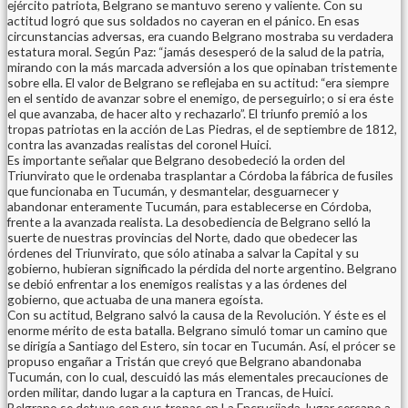
ejército patriota, Belgrano se mantuvo sereno y valiente. Con su
actitud logró que sus soldados no cayeran en el pánico. En esas
circunstancias adversas, era cuando Belgrano mostraba su verdadera
estatura moral. Según Paz: “jamás desesperó de la salud de la patria,
mirando con la más marcada adversión a los que opinaban tristemente
sobre ella. El valor de Belgrano se reflejaba en su actitud: “era siempre
en el sentido de avanzar sobre el enemigo, de perseguirlo; o si era éste
el que avanzaba, de hacer alto y rechazarlo”. El triunfo premió a los
tropas patriotas en la acción de Las Piedras, el de septiembre de 1812,
contra las avanzadas realistas del coronel Huici.
Es importante señalar que Belgrano desobedeció la orden del
Triunvirato que le ordenaba trasplantar a Córdoba la fábrica de fusiles
que funcionaba en Tucumán, y desmantelar, desguarnecer y
abandonar enteramente Tucumán, para establecerse en Córdoba,
frente a la avanzada realista. La desobediencia de Belgrano selló la
suerte de nuestras provincias del Norte, dado que obedecer las
órdenes del Triunvirato, que sólo atinaba a salvar la Capital y su
gobierno, hubieran significado la pérdida del norte argentino. Belgrano
se debió enfrentar a los enemigos realistas y a las órdenes del
gobierno, que actuaba de una manera egoísta.
Con su actitud, Belgrano salvó la causa de la Revolución. Y éste es el
enorme mérito de esta batalla. Belgrano simuló tomar un camino que
se dirigía a Santiago del Estero, sin tocar en Tucumán. Así, el prócer se
propuso engañar a Tristán que creyó que Belgrano abandonaba
Tucumán, con lo cual, descuidó las más elementales precauciones de
orden militar, dando lugar a la captura en Trancas, de Huici.
Belgrano se detuvo con sus tropas en La Encrucijada, lugar cercano a