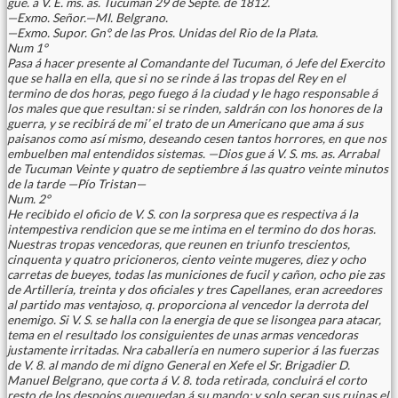
gue. á V. E. ms. as. Tucuman 29 de Septe. de 1812.
—Exmo. Señor.—MI. Belgrano.
—Exmo. Supor. Gn°. de las Pros. Unidas del Rio de la Plata.
Num 1°
Pasa á hacer presente al Comandante del Tucuman, ó Jefe del Exercito
que se halla en ella, que si no se rinde á las tropas del Rey en el
termino de dos horas, pego fuego á la ciudad y le hago responsable á
los males que que resultan: si se rinden, saldrán con los honores de la
guerra, y se recibirá de mi’ el trato de un Americano que ama á sus
paisanos como así mismo, deseando cesen tantos horrores, en que nos
embuelben mal entendidos sistemas. —Dios gue á V. S. ms. as. Arrabal
de Tucuman Veinte y quatro de septiembre á las quatro veinte minutos
de la tarde —Pío Tristan—
Num. 2°
He recibido el oficio de V. S. con la sorpresa que es respectiva á la
intempestiva rendicion que se me intima en el termino do dos horas.
Nuestras tropas vencedoras, que reunen en triunfo trescientos,
cinquenta y quatro pricioneros, ciento veinte mugeres, diez y ocho
carretas de bueyes, todas las municiones de fucil y cañon, ocho pie zas
de Artillería, treinta y dos oficiales y tres Capellanes, eran acreedores
al partido mas ventajoso, q. proporciona al vencedor la derrota del
enemigo. Si V. S. se halla con la energia de que se lisongea para atacar,
tema en el resultado los consiguientes de unas armas vencedoras
justamente irritadas. Nra caballería en numero superior á las fuerzas
de V. 8. al mando de mi digno General en Xefe el Sr. Brigadier D.
Manuel Belgrano, que corta á V. 8. toda retirada, concluirá el corto
resto de los despojos quequedan á su mando; y solo seran sus ruinas el