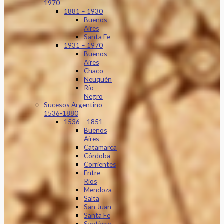
1970
1881 – 1930
Buenos
Aires
Santa Fe
1931 – 1970
Buenos
Aires
Chaco
Neuquén
Río
Negro
Sucesos Argentino
1536-1880
1536 – 1851
Buenos
Aires
Catamarca
Córdoba
Corrientes
Entre
Ríos
Mendoza
Salta
San Juan
Santa Fe
Santiago