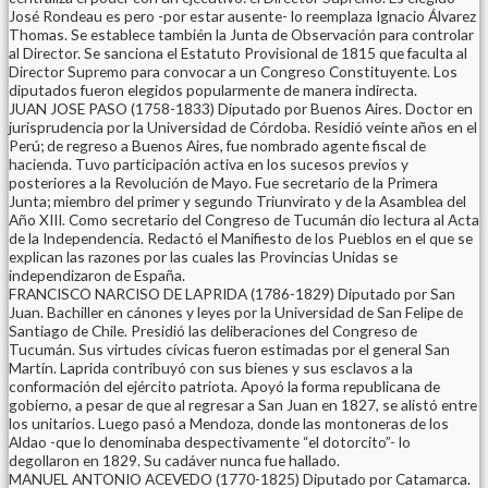
José Rondeau es pero -por estar ausente- lo reemplaza Ignacio Álvarez
Thomas. Se establece también la Junta de Observación para controlar
al Director. Se sanciona el Estatuto Provisional de 1815 que faculta al
Director Supremo para convocar a un Congreso Constituyente. Los
diputados fueron elegidos popularmente de manera indirecta.
JUAN JOSE PASO (1758-1833) Diputado por Buenos Aires. Doctor en
jurisprudencia por la Universidad de Córdoba. Residió veinte años en el
Perú; de regreso a Buenos Aires, fue nombrado agente fiscal de
hacienda. Tuvo participación activa en los sucesos previos y
posteriores a la Revolución de Mayo. Fue secretario de la Primera
Junta; miembro del primer y segundo Triunvirato y de la Asamblea del
Año XIII. Como secretario del Congreso de Tucumán dio lectura al Acta
de la Independencia. Redactó el Manifiesto de los Pueblos en el que se
explican las razones por las cuales las Provincias Unidas se
independizaron de España.
FRANCISCO NARCISO DE LAPRIDA (1786-1829) Diputado por San
Juan. Bachiller en cánones y leyes por la Universidad de San Felipe de
Santiago de Chile. Presidió las deliberaciones del Congreso de
Tucumán. Sus virtudes cívicas fueron estimadas por el general San
Martín. Laprida contribuyó con sus bienes y sus esclavos a la
conformación del ejército patriota. Apoyó la forma republicana de
gobierno, a pesar de que al regresar a San Juan en 1827, se alistó entre
los unitarios. Luego pasó a Mendoza, donde las montoneras de los
Aldao -que lo denominaba despectivamente “el dotorcito”- lo
degollaron en 1829. Su cadáver nunca fue hallado.
MANUEL ANTONIO ACEVEDO (1770-1825) Diputado por Catamarca.