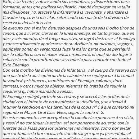
Exto, á su frente, y observando sus maniobras, y disposiciones para
formarse, antes qne pudiera verificarlo, mandé desplegar en vatalla
mis divisiones y q. atacase la Infantería á la vayoneta, y abanzase la
Cavallería q. cuvria mis álas, reforzando con parte de la division de
reserva la del ala derecha.
Se executo con el maior denuedo despues de unos seis ú ocho tiros de
cañon, que avrieron claros en la linea enemiga, en tanto grado, que en
diez y seis minutos de el fuego mas vivo, se logró destrosar al Enemigo
y consecutivamente apoderarse de su Artilleria, municiones, vagages,
equipajes poner en vergonzosa fuga la maior parte que se persiguió
por la caballeria con el maior encarnisamiento, el qual no dió lugar á
rehacerla con la prontitud que se requeria para concluir con todo el
Exto Enemigo.
Con este motibo las divisiones de Infanteria, y el cuerpo de reserva con
una parte de la ala izquierda de la caballeria se replegaron á la ciudad
llevandosé prisioneros, municiones del Enemigo, cañones, doce
carretas, y otros muchos objetos, mientras Yo trataba de reunir la
cavalleria q,, habia mandado avanzar.
El Enemígo replegó parte de sus restos y se acercó á las orillas de la
ciudad con el intento de no manifestar su devilidad, y se atrevió á
intimar la rendicion en los terminos de la copia n° 1 á que contextó mi
segundo el Mayor Gral Diaz Veles, segun la copia n° 2.
En estos momentos me acerqué con la caballeria a ponerme á su vista,
y resolvi no continuar la accion, asi por ponerme de acuerdo con la
fuerzas de la Plaza para los ulteriores movimientos, como por evitar
que continuase la horrorosa efusion de sangre que ya presentaba el
campo cúbierto de cadaveres que afligia el corazon mas duro, mucho