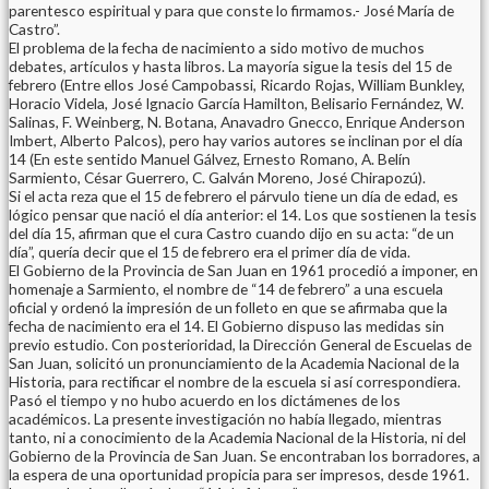
parentesco espiritual y para que conste lo firmamos.- José María de
Castro”.
El problema de la fecha de nacimiento a sido motivo de muchos
debates, artículos y hasta libros. La mayoría sigue la tesis del 15 de
febrero (Entre ellos José Campobassi, Ricardo Rojas, William Bunkley,
Horacio Videla, José Ignacio García Hamilton, Belisario Fernández, W.
Salinas, F. Weinberg, N. Botana, Anavadro Gnecco, Enrique Anderson
Imbert, Alberto Palcos), pero hay varios autores se inclinan por el día
14 (En este sentido Manuel Gálvez, Ernesto Romano, A. Belín
Sarmiento, César Guerrero, C. Galván Moreno, José Chirapozú).
Si el acta reza que el 15 de febrero el párvulo tiene un día de edad, es
lógico pensar que nació el día anterior: el 14. Los que sostienen la tesis
del día 15, afirman que el cura Castro cuando dijo en su acta: “de un
día”, quería decir que el 15 de febrero era el primer día de vida.
El Gobierno de la Provincia de San Juan en 1961 procedió a imponer, en
homenaje a Sarmiento, el nombre de “14 de febrero” a una escuela
oficial y ordenó la impresión de un folleto en que se afirmaba que la
fecha de nacimiento era el 14. El Gobierno dispuso las medidas sin
previo estudio. Con posterioridad, la Dirección General de Escuelas de
San Juan, solicitó un pronunciamiento de la Academia Nacional de la
Historia, para rectificar el nombre de la escuela si así correspondiera.
Pasó el tiempo y no hubo acuerdo en los dictámenes de los
académicos. La presente investigación no había llegado, mientras
tanto, ni a conocimiento de la Academia Nacional de la Historia, ni del
Gobierno de la Provincia de San Juan. Se encontraban los borradores, a
la espera de una oportunidad propicia para ser impresos, desde 1961.