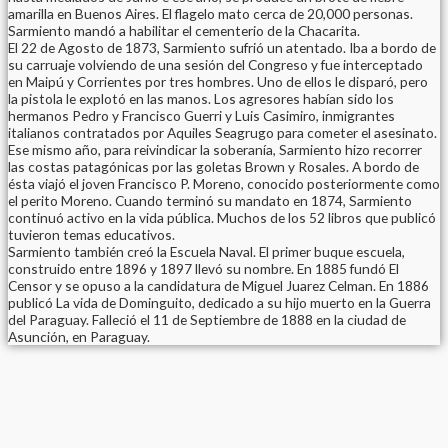
amarilla en Buenos Aires. El flagelo mato cerca de 20,000 personas.
Sarmiento mandó a habilitar el cementerio de la Chacarita.
El 22 de Agosto de 1873, Sarmiento sufrió un atentado. Iba a bordo de
su carruaje volviendo de una sesión del Congreso y fue interceptado
en Maipú y Corrientes por tres hombres. Uno de ellos le disparó, pero
la pistola le explotó en las manos. Los agresores habían sido los
hermanos Pedro y Francisco Guerri y Luis Casimiro, inmigrantes
italianos contratados por Aquiles Seagrugo para cometer el asesinato.
Ese mismo año, para reivindicar la soberanía, Sarmiento hizo recorrer
las costas patagónicas por las goletas Brown y Rosales. A bordo de
ésta viajó el joven Francisco P. Moreno, conocido posteriormente como
el perito Moreno. Cuando terminó su mandato en 1874, Sarmiento
continuó activo en la vida pública. Muchos de los 52 libros que publicó
tuvieron temas educativos.
Sarmiento también creó la Escuela Naval. El primer buque escuela,
construido entre 1896 y 1897 llevó su nombre. En 1885 fundó El
Censor y se opuso a la candidatura de Miguel Juarez Celman. En 1886
publicó La vida de Dominguito, dedicado a su hijo muerto en la Guerra
del Paraguay. Falleció el 11 de Septiembre de 1888 en la ciudad de
Asunción, en Paraguay.