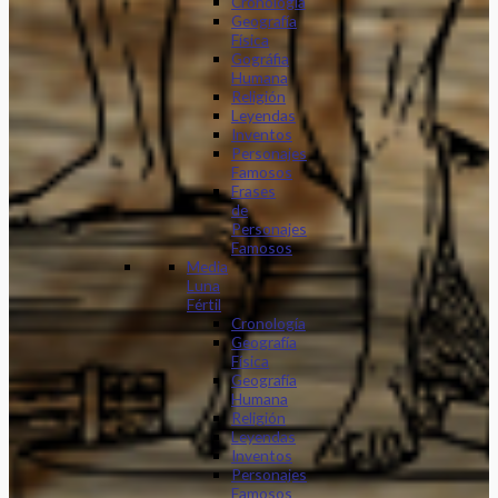
Cronología
Geografía
Física
Gográfia
Humana
Religión
Leyendas
Inventos
Personajes
Famosos
Frases
de
Personajes
Famosos
Media
Luna
Fértil
Cronología
Geografía
Física
Geografía
Humana
Religión
Leyendas
Inventos
Personajes
Famosos