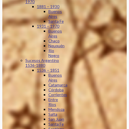
1970
1881 – 1930
Buenos
Aires
Santa Fe
1931 – 1970
Buenos
Aires
Chaco
Neuquén
Río
Negro
Sucesos Argentino
1536-1880
1536 – 1851
Buenos
Aires
Catamarca
Córdoba
Corrientes
Entre
Ríos
Mendoza
Salta
San Juan
Santa Fe
Santiago