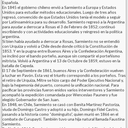
Española.
En 1845 el gobierno chileno envió a Sarmiento a Europa y Estados
Unidos para estudiar métodos educacionales. Luego de tres años
regresó, convencido de que Estados Unidos tenía el modelo a seguir
por Latinoamérica para su desarrollo. Sarmiento regresó a la Argentina
para ayudar a derrocar a Rosas el 3 de Febrero de 1852; continuó
escribiendo y con actividades educacionales y reingresó en la política
argentina.
Si bien había ayudado a derrocar a Rosas, Sarmiento no se entendió
con Urquiza y volvió a Chile desde donde criticó la Constitución de
1853. Y en la pugna entre Buenos Aires y la Confederación Argentina,
se inclinó por el bando porteño, aunque sin compartir el porteñismo
mitrista. Volvió a Argentina y el 13 de Octubre de 1859, estuvo en la
batalla de Cepeda.
El 17 de Septiembre de 1861, buenos Aires y la Confederación vuelven
a luchar en Pavón. Esta vez el triunfo correspondió a los porteños. Tras
el retiro de Urquiza, Mitre se hizo cargo del Poder Ejecutivo Nacional y,
bajo la hegemonía del puerto, consumó la unificación nacional. Para
pacificar las provincias fueron enidos varios interventores y Sarmiento
acompañó la expedición comandada por Wenceslao Paunero y fue
elegido Gobernador de San Juan.
En 1848, en Chile, Sarmiento se casó con Benita Martinez Pastoriza,
viuda de Domingo Castro y adoptó a su hijo, Domingo Fidel Castro,
pasando a la historia como “dominguito”, quien murió en 1866 en el
combate de Curupaytí. También tuvo una hija natural llamada Faustina
Sarmiento.