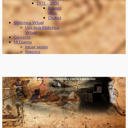
1971 – 2000
Buenos
Aires
Chubut
Biblioteca Virtual
Uso de la Biblioteca
Virtual
Contacto
Mi Cuenta
Iniciar sesión
Registro
20 años comprometidos con la educación