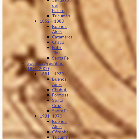
del
Estero
Tucumán
1852 – 1880
Buenos
Aires
Catamarca
Chaco
Entre
Ríos
Santa Fe
Sucesos Argentino
1881-2000
1881 – 1930
Buenos
Aires
Chubut
Formosa
Santa
Cruz
Santa Fe
1931- 1970
Buenos
Aires
Córdoba
Tucumán