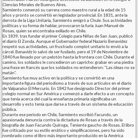
Ciencias Morales de Buenos Aires.
Sarmiento comenzó su carrera como maestro rural a la edad de 15
años y pronto se convirtió en legislador provincial. En 1831, ante la
derrota de la Liga Unitaria, Sarmiento emigró a Chule. Sus actividades
políticas y su forma de hablar, provocaron la furia Juan Manuel de
Rosas, quien se encontraba exiliado en Chile.
En 1839, tras fundar el primer Colegio para Niñas de San Juan, publicó
el diario El Zonda. Aunque el Gobernador federal Nazario Benavidez
respetó sus actividades, un frustrado complot unitario lo envió a la
cárcel. Benavidz lo salvó de ser fusilado, pero el 19 de Noviembre de
1840 fue llevado por un pelotón hasta la frontera con Chile. Durante el
camino, los soldados le concedieron un capricho: grabar en una piedra
una frase en francés que los soldados no entendieron: “Las ideas no se
matán”.
Sarmiento fue muy activo en la política y se convirtió en una
importante figura del periodismo a través de sus artículos en el diario
de Valparaíso El Mercurio. En 1842 fue designado Director del primer
colegio normal en Sur América y comenzó a darle efecto a un concepto
que tenía acerca del cual la enseñanza primaria significaba un
desarrollo y esto tenía que darse a través de un sistema de educación
pública.
Durante ese período en Chile, Sarmiento escribió Facundo, un
apasionada denuncia contra la dictadura de Rosas a través de la
biografía de Juan Facundo Quiroga, Teniente gaucho de Rosas. El libro
fue criticado por su estilo errático y simplificaciones, pero ha sido
nombrado como el libro más importante producido en la América