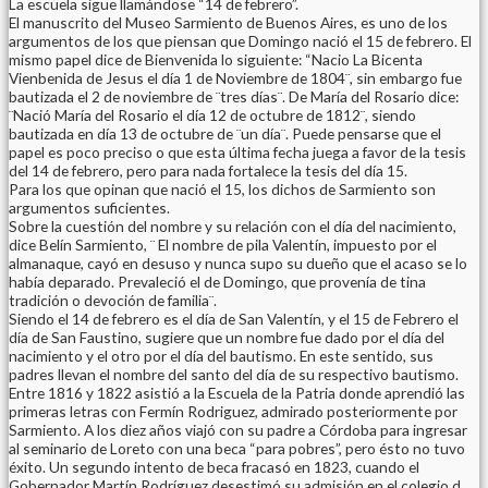
La escuela sigue llamándose “14 de febrero”.
El manuscrito del Museo Sarmiento de Buenos Aires, es uno de los
argumentos de los que piensan que Domingo nació el 15 de febrero. El
mismo papel dice de Bienvenida lo siguiente: “Nacio La Bicenta
Vienbenida de Jesus el día 1 de Noviembre de 1804¨, sin embargo fue
bautizada el 2 de noviembre de ¨tres días¨. De María del Rosario dice:
¨Nació María del Rosario el día 12 de octubre de 1812¨, siendo
bautizada en día 13 de octubre de ¨un día¨. Puede pensarse que el
papel es poco preciso o que esta última fecha juega a favor de la tesis
del 14 de febrero, pero para nada fortalece la tesis del día 15.
Para los que opinan que nació el 15, los dichos de Sarmiento son
argumentos suficientes.
Sobre la cuestión del nombre y su relación con el día del nacimiento,
dice Belín Sarmiento, ¨ El nombre de pila Valentín, impuesto por el
almanaque, cayó en desuso y nunca supo su dueño que el acaso se lo
había deparado. Prevaleció el de Domingo, que provenía de tina
tradición o devoción de familia¨.
Siendo el 14 de febrero es el día de San Valentín, y el 15 de Febrero el
día de San Faustino, sugiere que un nombre fue dado por el día del
nacimiento y el otro por el día del bautismo. En este sentido, sus
padres llevan el nombre del santo del día de su respectivo bautismo.
Entre 1816 y 1822 asistió a la Escuela de la Patria donde aprendió las
primeras letras con Fermín Rodriguez, admirado posteriormente por
Sarmiento. A los diez años viajó con su padre a Córdoba para ingresar
al seminario de Loreto con una beca “para pobres”, pero ésto no tuvo
éxito. Un segundo intento de beca fracasó en 1823, cuando el
Gobernador Martín Rodríguez desestimó su admisión en el colegio d