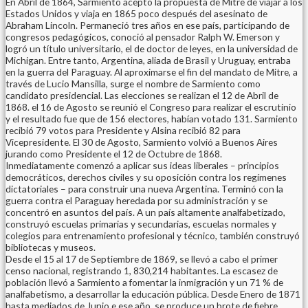
En Abril de 1864, Sarmiento aceptó la propuesta de Mitre de viajar a los
Estados Unidos y viaja en 1865 poco después del asesinato de
Abraham Lincoln. Permaneció tres años en ese país, participando de
congresos pedagógicos, conoció al pensador Ralph W. Emerson y
logró un título universitario, el de doctor de leyes, en la universidad de
Michigan. Entre tanto, Argentina, aliada de Brasil y Uruguay, entraba
en la guerra del Paraguay. Al aproximarse el fin del mandato de Mitre, a
través de Lucio Mansilla, surge el nombre de Sarmiento como
candidato presidencial. Las elecciones se realizan el 12 de Abril de
1868. el 16 de Agosto se reunió el Congreso para realizar el escrutinio
y el resultado fue que de 156 electores, habían votado 131. Sarmiento
recibió 79 votos para Presidente y Alsina recibió 82 para
Vicepresidente. El 30 de Agosto, Sarmiento volvió a Buenos Aires
jurando como Presidente el 12 de Octubre de 1868.
Inmediatamente comenzó a aplicar sus ideas liberales – principios
democráticos, derechos civiles y su oposición contra los regímenes
dictatoriales – para construir una nueva Argentina. Terminó con la
guerra contra el Paraguay heredada por su administración y se
concentró en asuntos del país. A un país altamente analfabetizado,
construyó escuelas primarias y secundarias, escuelas normales y
colegios para entrenamiento profesional y técnico, también construyó
bibliotecas y museos.
Desde el 15 al 17 de Septiembre de 1869, se llevó a cabo el primer
censo nacional, registrando 1, 830,214 habitantes. La escasez de
población llevó a Sarmiento a fomentar la inmigración y un 71 % de
analfabetismo, a desarrollar la educación pública. Desde Enero de 1871
hasta mediados de Junio e ese año, se produce un brote de fiebre