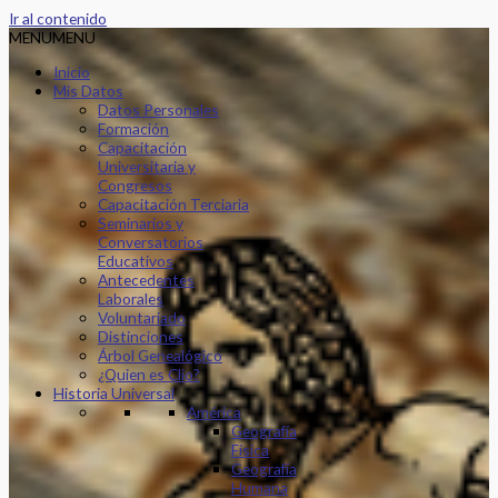
Ir al contenido
MENU
MENU
Inicio
Mis Datos
Datos Personales
Formación
Capacitación
Universitaria y
Congresos
Capacitación Terciaria
Seminarios y
Conversatorios
Educativos
Antecedentes
Laborales
Voluntariado
Distinciones
Árbol Genealógico
¿Quien es Clio?
Historia Universal
América
Geografía
Física
Geografía
Humana