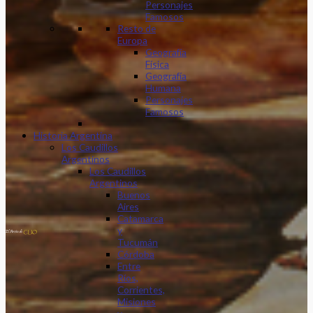
Personajes
Famosos
Resto de
Europa
Geografía
Física
Geografía
Humana
Personajes
Famosos
Historia Argentina
Los Caudillos
Argentinos
Los Caudillos
Argentinos
Buenos
Aires
Catamarca
y
Tucumán
Córdoba
Entre
Ríos,
Corrientes,
Misiones