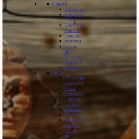
Oriente
Cronología
Geografía
Física
Geografía
Humana
Leyendas
Inventos
Frases
de
Personajes
Famosos
Dinastias
Roma
Cronología
Geografía
Física
Geografía
Humana
Religión
Leyendas
Inventos
Personajes
Famosos
Frases
de