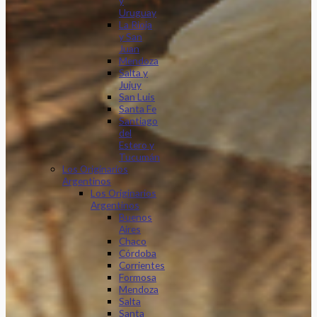
y
Uruguay
La Rioja
y San
Juan
Mendoza
Salta y
Jujuy
San Luis
Santa Fe
Santiago
del
Estero y
Tucumán
Los Originarios
Argentinos
Los Originarios
Argentinos
Buenos
Aires
Chaco
Córdoba
Corrientes
Formosa
Mendoza
Salta
Santa