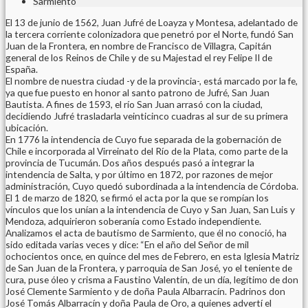
Sarmiento
El 13 de junio de 1562, Juan Jufré de Loayza y Montesa, adelantado de
la tercera corriente colonizadora que penetró por el Norte, fundó San
Juan de la Frontera, en nombre de Francisco de Villagra, Capitán
general de los Reinos de Chile y de su Majestad el rey Felipe II de
España.
El nombre de nuestra ciudad -y de la provincia-, está marcado por la fe,
ya que fue puesto en honor al santo patrono de Jufré, San Juan
Bautista. A fines de 1593, el río San Juan arrasó con la ciudad,
decidiendo Jufré trasladarla veinticinco cuadras al sur de su primera
ubicación.
En 1776 la intendencia de Cuyo fue separada de la gobernación de
Chile e incorporada al Virreinato del Río de la Plata, como parte de la
provincia de Tucumán. Dos años después pasó a integrar la
intendencia de Salta, y por último en 1872, por razones de mejor
administración, Cuyo quedó subordinada a la intendencia de Córdoba.
El 1 de marzo de 1820, se firmó el acta por la que se rompían los
vínculos que los unían a la intendencia de Cuyo y San Juan, San Luis y
Mendoza, adquirieron soberanía como Estado independiente.
Analizamos el acta de bautismo de Sarmiento, que él no conoció, ha
sido editada varias veces y dice: “En el año del Señor de mil
ochocientos once, en quince del mes de Febrero, en esta Iglesia Matriz
de San Juan de la Frontera, y parroquia de San José, yo el teniente de
cura, puse óleo y crisma a Faustino Valentín, de un día, legítimo de don
José Clemente Sarmiento y de doña Paula Albarracín. Padrinos don
José Tomás Albarracín y doña Paula de Oro, a quienes advertí el