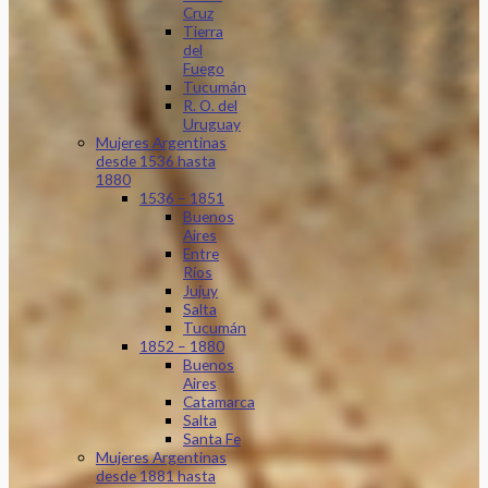
Cruz
Tierra
del
Fuego
Tucumán
R. O. del
Uruguay
Mujeres Argentinas
desde 1536 hasta
1880
1536 – 1851
Buenos
Aires
Entre
Ríos
Jujuy
Salta
Tucumán
1852 – 1880
Buenos
Aires
Catamarca
Salta
Santa Fe
Mujeres Argentinas
desde 1881 hasta