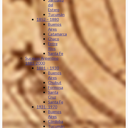
del
Estero
Tucumán
1852 – 1880
Buenos
Aires
Catamarca
Chaco
Entre
Ríos
Santa Fe
Sucesos Argentino
1881-2000
1881 – 1930
Buenos
Aires
Chubut
Formosa
Santa
Cruz
Santa Fe
1931- 1970
Buenos
Aires
Córdoba
Tucumán