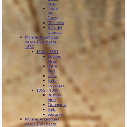
Cruz
Tierra
del
Fuego
Tucumán
R. O. del
Uruguay
Mujeres Argentinas
desde 1536 hasta
1880
1536 – 1851
Buenos
Aires
Entre
Ríos
Jujuy
Salta
Tucumán
1852 – 1880
Buenos
Aires
Catamarca
Salta
Santa Fe
Mujeres Argentinas
desde 1881 hasta