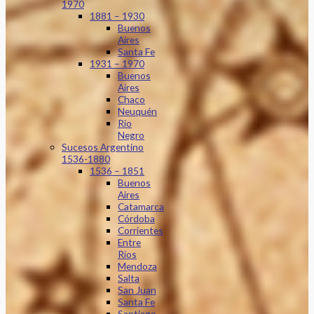
1970
1881 – 1930
Buenos
Aires
Santa Fe
1931 – 1970
Buenos
Aires
Chaco
Neuquén
Río
Negro
Sucesos Argentino
1536-1880
1536 – 1851
Buenos
Aires
Catamarca
Córdoba
Corrientes
Entre
Ríos
Mendoza
Salta
San Juan
Santa Fe
Santiago