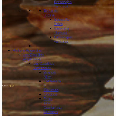
Personajes
Famosos
Resto de
Europa
Geografía
Física
Geografía
Humana
Personajes
Famosos
Historia Argentina
Los Caudillos
Argentinos
Los Caudillos
Argentinos
Buenos
Aires
Catamarca
y
Tucumán
Córdoba
Entre
Ríos,
Corrientes,
Misiones