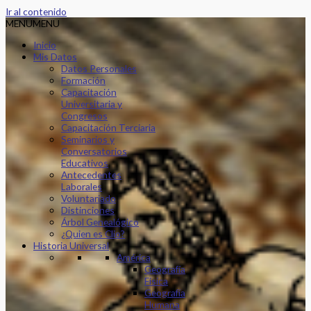
Ir al contenido
MENU
MENU
Inicio
Mis Datos
Datos Personales
Formación
Capacitación
Universitaria y
Congresos
Capacitación Terciaria
Seminarios y
Conversatorios
Educativos
Antecedentes
Laborales
Voluntariado
Distinciones
Árbol Genealógico
¿Quien es Clio?
Historia Universal
América
Geografía
Física
Geografía
Humana