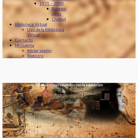
1971 – 2000
Buenos
Aires
Chubut
Biblioteca Virtual
Uso de la Biblioteca
Virtual
Contacto
Mi Cuenta
Iniciar sesión
Registro
20 años comprometidos con la educación