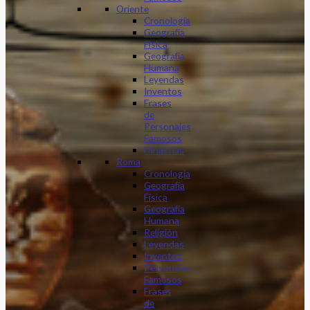
Oriente
Cronología
Geografía
Física
Geografía
Humana
Leyendas
Inventos
Frases
de
Personajes
Famosos
Dinastias
Roma
Cronología
Geografía
Física
Geografía
Humana
Religión
Leyendas
Inventos
Personajes
Famosos
Frases
de