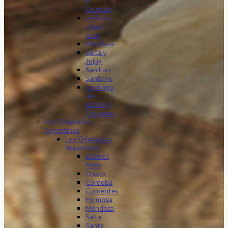
y
Uruguay
La Rioja
y San
Juan
Mendoza
Salta y
Jujuy
San Luis
Santa Fe
Santiago
del
Estero y
Tucumán
Los Originarios
Argentinos
Los Originarios
Argentinos
Buenos
Aires
Chaco
Córdoba
Corrientes
Formosa
Mendoza
Salta
Santa