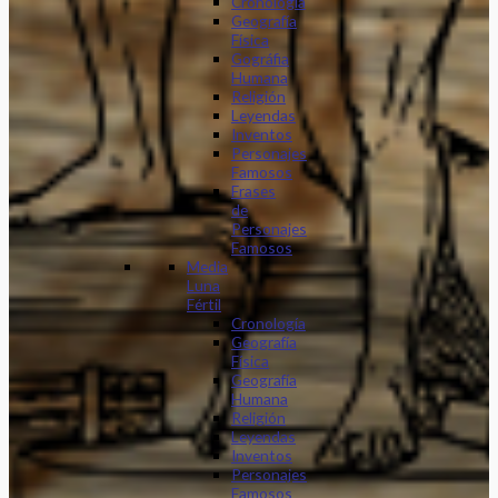
Cronología
Geografía
Física
Gográfia
Humana
Religión
Leyendas
Inventos
Personajes
Famosos
Frases
de
Personajes
Famosos
Media
Luna
Fértil
Cronología
Geografía
Física
Geografía
Humana
Religión
Leyendas
Inventos
Personajes
Famosos