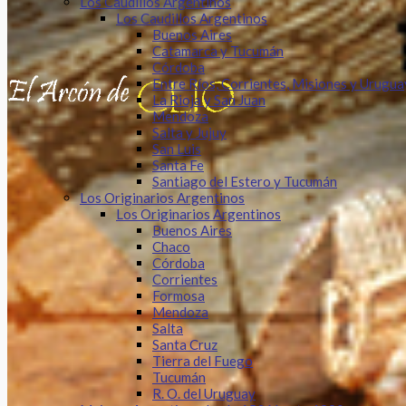
Los Caudillos Argentinos
Los Caudillos Argentinos
Buenos Aires
Catamarca y Tucumán
Córdoba
Entre Ríos, Corrientes, Misiones y Urugua
La Rioja y San Juan
Mendoza
Salta y Jujuy
San Luis
Santa Fe
Santiago del Estero y Tucumán
Los Originarios Argentinos
Los Originarios Argentinos
Buenos Aires
Chaco
Córdoba
Corrientes
Formosa
Mendoza
Salta
Santa Cruz
Tierra del Fuego
Tucumán
R. O. del Uruguay