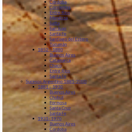
Córdoba
Corrientes
Entre Ríos
Mendoza
Salta
San Juan
Santa Fe
Santiago del Estero
Tucumán
1852 – 1880
Buenos Aires
Catamarca
Chaco
Entre Ríos
Santa Fe
Sucesos Argentino 1881-2000
1881 – 1930
Buenos Aires
Chubut
Formosa
Santa Cruz
Santa Fe
1931- 1970
Buenos Aires
Córdoba