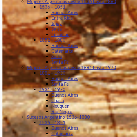
Mujeres Argentinas desde 1536 hasta 1880
1536 – 1851
Buenos Aires
Entre Ríos
Jujuy
Salta
Tucumán
1852 – 1880
Buenos Aires
Catamarca
Salta
Santa Fe
Mujeres Argentinas desde 1881 hasta 1970
1881 – 1930
Buenos Aires
Santa Fe
1931 – 1970
Buenos Aires
Chaco
Neuquén
Río Negro
Sucesos Argentino 1536-1880
1536 – 1851
Buenos Aires
Catamarca