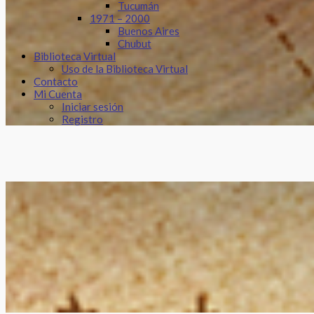
Tucumán
1971 – 2000
Buenos Aires
Chubut
Biblioteca Virtual
Uso de la Biblioteca Virtual
Contacto
Mi Cuenta
Iniciar sesión
Registro