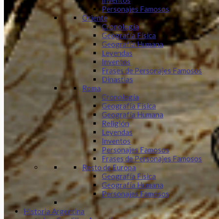
Inventos
Personajes Famosos
Oriente
Cronología
Geografía Física
Geografía Humana
Leyendas
Inventos
Frases de Personajes Famosos
Dinastias
Roma
Cronología
Geografía Física
Geografía Humana
Religión
Leyendas
Inventos
Personajes Famosos
Frases de Personajes Famosos
Resto de Europa
Geografía Física
Geografía Humana
Personajes Famosos
Historia Argentina