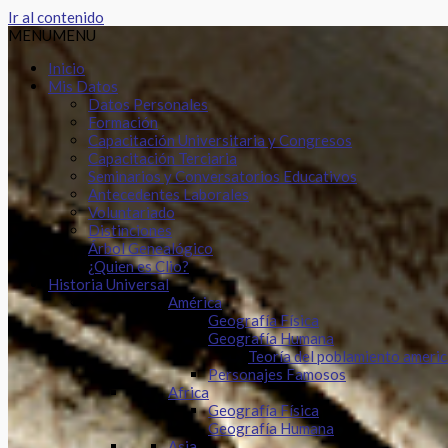
Ir al contenido
MENU
MENU
Inicio
Mis Datos
Datos Personales
Formación
Capacitación Universitaria y Congresos
Capacitación Terciaria
Seminarios y Conversatorios Educativos
Antecedentes Laborales
Voluntariado
Distinciones
Árbol Genealógico
¿Quien es Clio?
Historia Universal
América
Geografía Física
Geografía Humana
Teoría del poblamiento ameri
Personajes Famosos
Africa
Geografía Física
Geografía Humana
Asia