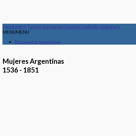
Facebook-f
Twitter
Instagram
Youtube
Linkedin
Slideshare
MENU
MENU
Respuestas Ingeniosas
Mujeres Argentinas
1536 - 1851