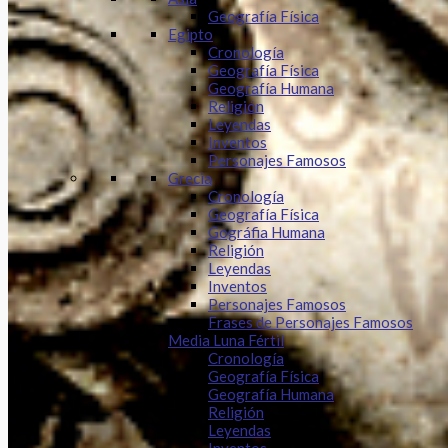
Geografía Física
Egipto
Cronología
Geografía Física
Geografía Humana
Religión
Leyendas
Inventos
Personajes Famosos
Grecia
Cronología
Geografía Física
Gográfia Humana
Religión
Leyendas
Inventos
Personajes Famosos
Frases de Personajes Famosos
Media Luna Fértil
Cronología
Geografía Física
Geografía Humana
Religión
Leyendas